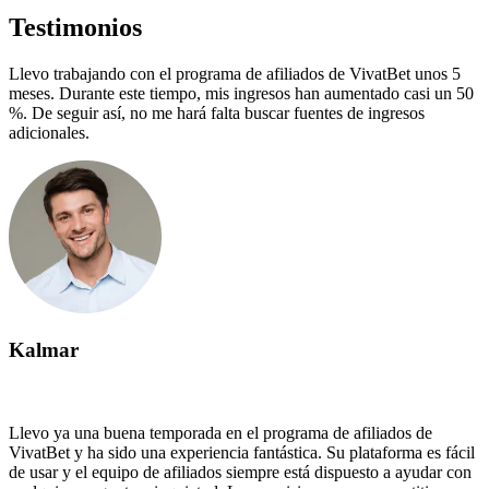
Testimonios
Llevo trabajando con el programa de afiliados de VivatBet unos 5
meses. Durante este tiempo, mis ingresos han aumentado casi un 50
%. De seguir así, no me hará falta buscar fuentes de ingresos
adicionales.
Kalmar
Llevo ya una buena temporada en el programa de afiliados de
VivatBet y ha sido una experiencia fantástica. Su plataforma es fácil
de usar y el equipo de afiliados siempre está dispuesto a ayudar con