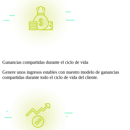
Ganancias compartidas durante el ciclo de vida
Genere unos ingresos estables con nuestro modelo de ganancias
compartidas durante todo el ciclo de vida del cliente.