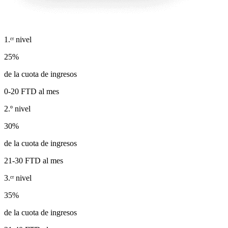
1.ᵉʳ nivel
25%
de la cuota de ingresos
0-20 FTD al mes
2.º nivel
30%
de la cuota de ingresos
21-30 FTD al mes
3.ᵉʳ nivel
35%
de la cuota de ingresos