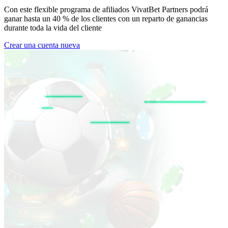
Con este flexible programa de afiliados VivatBet Partners podrá
ganar hasta un 40 % de los clientes con un reparto de ganancias
durante toda la vida del cliente
Crear una cuenta nueva