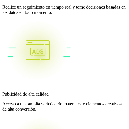
Realice un seguimiento en tiempo real y tome decisiones basadas en
los datos en todo momento.
Publicidad de alta calidad
Acceso a una amplia variedad de materiales y elementos creativos
de alta conversión.