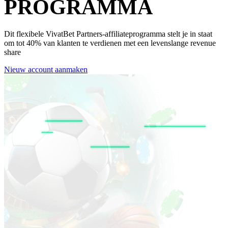
PROGRAMMA
Dit flexibele VivatBet Partners-affiliateprogramma stelt je in staat
om tot 40% van klanten te verdienen met een levenslange revenue
share
Nieuw account aanmaken