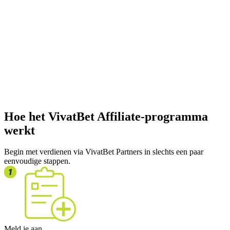
Hoe het VivatBet Affiliate-programma
werkt
Begin met verdienen via VivatBet Partners in slechts een paar
eenvoudige stappen.
Meld je aan