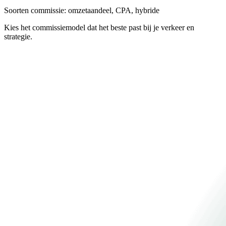
Soorten commissie: omzetaandeel, CPA, hybride
Kies het commissiemodel dat het beste past bij je verkeer en
strategie.