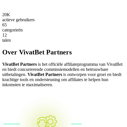
20K
actieve gebruikers
65
categorieën
12
talen
Over VivatBet Partners
VivatBet Partners
is het officiële affiliateprogramma van VivatBet
en biedt concurrerende commissiemodellen en betrouwbare
uitbetalingen.
VivatBet Partners
is ontworpen voor groei en biedt
krachtige tools en ondersteuning om affiliates te helpen hun
inkomsten te maximaliseren.