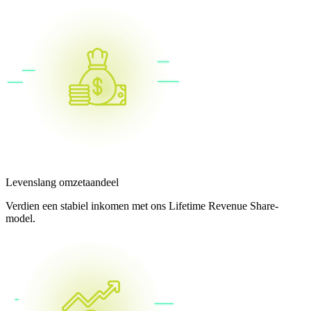
Levenslang omzetaandeel
Verdien een stabiel inkomen met ons Lifetime Revenue Share-
model.