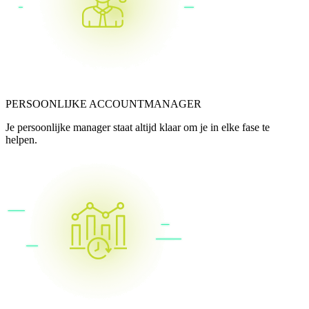
PERSOONLIJKE ACCOUNTMANAGER
Je persoonlijke manager staat altijd klaar om je in elke fase te
helpen.