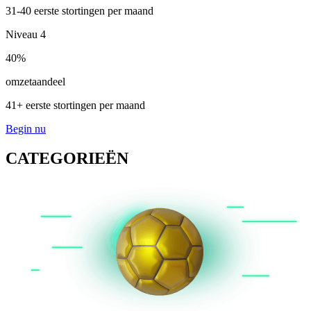
31-40 eerste stortingen per maand
Niveau 4
40%
omzetaandeel
41+ eerste stortingen per maand
Begin nu
CATEGORIEËN