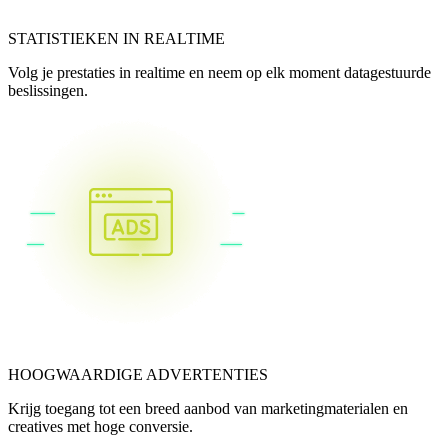
STATISTIEKEN IN REALTIME
Volg je prestaties in realtime en neem op elk moment datagestuurde
beslissingen.
HOOGWAARDIGE ADVERTENTIES
Krijg toegang tot een breed aanbod van marketingmaterialen en
creatives met hoge conversie.