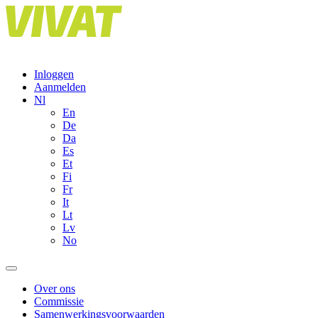
Skip
to
content
Inloggen
Aanmelden
Nl
En
De
Da
Es
Et
Fi
Fr
It
Lt
Lv
No
Over ons
Commissie
Samenwerkingsvoorwaarden