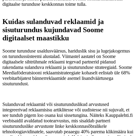
digitaalse turunduse keskkonnas toime tulla.
Kuidas sulanduvad reklaamid ja
sisuturundus kujundavad Soome
digitaalset maastikku
Soome turunduse usaldusväärsus, hariduslik sisu ja lugejakogemus
on turundussüsteemi alustalad. Viimastel aastatel on Soome
digitaalsele sihtrühmale reklaami tegevad partnerid pidanud
rakendama sulanduva reklaami ja sisuturunduse strateegiaid. Soome
Meediaföderatsiooni reklaamistrateegiate kohaselt eelistab üle 68%
veebitarbijatest bännerreklaamide asemel lisandväärtusega
sisuturundust.
Sulanduvad reklaamid või sisuturunduslikud arvustused
integreerivad reklaamisisu artiklitesse või uudistesse nii sujuvalt, et
see tundub pigem loo osana kui sissetungina. Näiteks Kauppalehti.fi
veebisaidil avaldatud tootearvustus, mis sisaldab partneri
sisuturunduslike arvustuste linke keskkonnasõbralikele
tehnoloogiavidinatele, saavutab peaaegu 40% parema klikimäära kui