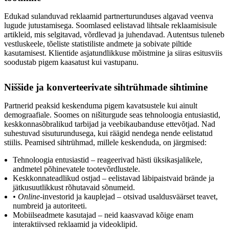
Edukad sulanduvad reklaamid partnerturunduses algavad veenva
lugude jutustamisega. Soomlased eelistavad lihtsale reklaamisisule
artikleid, mis selgitavad, võrdlevad ja juhendavad. Autentsus tuleneb
vestluskeele, tõeliste statistiliste andmete ja sobivate piltide
kasutamisest. Klientide asjatundlikkuse mõistmine ja siiras esitusviis
soodustab pigem kaasatust kui vastupanu.
Niššide ja konverteerivate sihtrühmade sihtimine
Partnerid peaksid keskenduma pigem kavatsustele kui ainult
demograafiale. Soomes on nišiturgude seas tehnoloogia entusiastid,
keskkonnasõbralikud tarbijad ja veebikaubanduse ettevõtjad. Nad
suhestuvad sisuturundusega, kui räägid nendega nende eelistatud
stiilis. Peamised sihtrühmad, millele keskenduda, on järgmised:
Tehnoloogia entusiastid – reageerivad hästi üksikasjalikele,
andmetel põhinevatele tootevõrdlustele.
Keskkonnateadlikud ostjad – eelistavad läbipaistvaid brände ja
jätkusuutlikkust rõhutavaid sõnumeid.
• Online
-investorid ja kauplejad – otsivad usaldusväärset teavet,
numbreid ja autoriteeti.
Mobiilseadmete kasutajad – neid kaasvavad kõige enam
interaktiivsed reklaamid ja videoklipid.