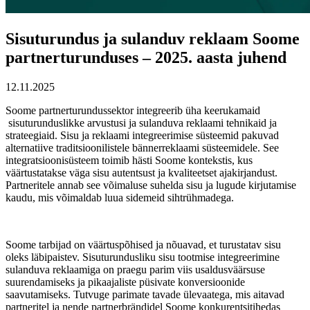
Sisuturundus ja sulanduv reklaam Soome
partnerturunduses – 2025. aasta juhend
12.11.2025
Soome partnerturundussektor integreerib üha keerukamaid
sisuturunduslikke arvustusi ja sulanduva reklaami tehnikaid ja
strateegiaid. Sisu ja reklaami integreerimise süsteemid pakuvad
alternatiive traditsioonilistele bännerreklaami süsteemidele. See
integratsioonisüsteem toimib hästi Soome kontekstis, kus
väärtustatakse väga sisu autentsust ja kvaliteetset ajakirjandust.
Partneritele annab see võimaluse suhelda sisu ja lugude kirjutamise
kaudu, mis võimaldab luua sidemeid sihtrühmadega.
Soome tarbijad on väärtuspõhised ja nõuavad, et turustatav sisu
oleks läbipaistev. Sisuturundusliku sisu tootmise integreerimine
sulanduva reklaamiga on praegu parim viis usaldusväärsuse
suurendamiseks ja pikaajaliste püsivate konversioonide
saavutamiseks. Tutvuge parimate tavade ülevaatega, mis aitavad
partneritel ja nende partnerbrändidel Soome konkurentsitihedas