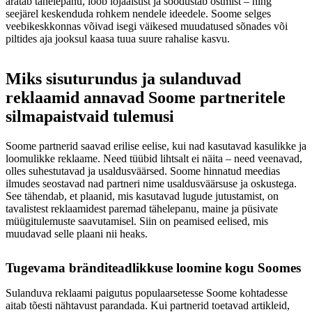
äratab tähelepanu, loob lojaalsust ja soodustab ostmist – ning
seejärel keskenduda rohkem nendele ideedele. Soome selges
veebikeskkonnas võivad isegi väikesed muudatused sõnades või
piltides aja jooksul kaasa tuua suure rahalise kasvu.
Miks sisuturundus ja sulanduvad
reklaamid annavad Soome partneritele
silmapaistvaid tulemusi
Soome partnerid saavad erilise eelise, kui nad kasutavad kasulikke ja
loomulikke reklaame. Need tüübid lihtsalt ei näita – need veenavad,
olles suhestutavad ja usaldusväärsed. Soome hinnatud meedias
ilmudes seostavad nad partneri nime usaldusväärsuse ja oskustega.
See tähendab, et plaanid, mis kasutavad lugude jutustamist, on
tavalistest reklaamidest paremad tähelepanu, maine ja püsivate
müügitulemuste saavutamisel. Siin on peamised eelised, mis
muudavad selle plaani nii heaks.
Tugevama bränditeadlikkuse loomine kogu Soomes
Sulanduva reklaami paigutus populaarsetesse Soome kohtadesse
aitab tõesti nähtavust parandada. Kui partnerid toetavad artikleid,