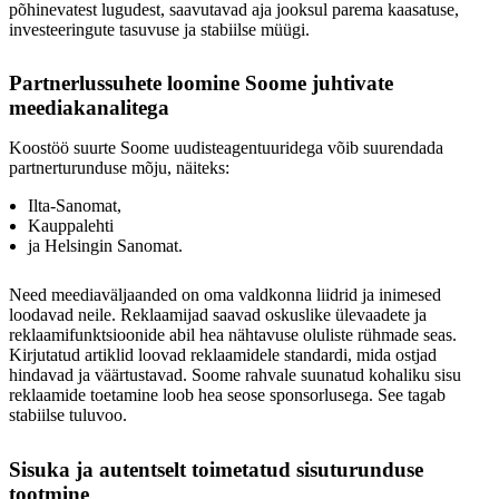
põhinevatest lugudest, saavutavad aja jooksul parema kaasatuse,
investeeringute tasuvuse ja stabiilse müügi.
Partnerlussuhete loomine Soome juhtivate
meediakanalitega
Koostöö suurte Soome uudisteagentuuridega võib suurendada
partnerturunduse mõju, näiteks:
Ilta-Sanomat,
Kauppalehti
ja Helsingin Sanomat.
Need meediaväljaanded on oma valdkonna liidrid ja inimesed
loodavad neile. Reklaamijad saavad oskuslike ülevaadete ja
reklaamifunktsioonide abil hea nähtavuse oluliste rühmade seas.
Kirjutatud artiklid loovad reklaamidele standardi, mida ostjad
hindavad ja väärtustavad. Soome rahvale suunatud kohaliku sisu
reklaamide toetamine loob hea seose sponsorlusega. See tagab
stabiilse tuluvoo.
Sisuka ja autentselt toimetatud sisuturunduse
tootmine