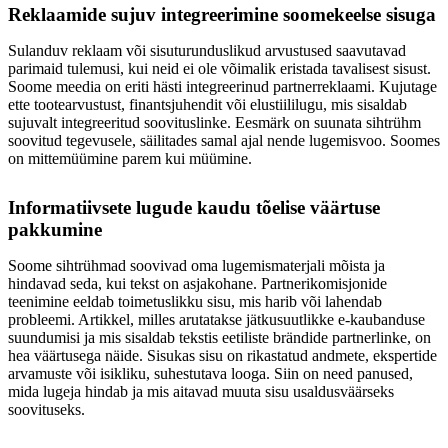
Reklaamide sujuv integreerimine soomekeelse sisuga
Sulanduv reklaam või sisuturunduslikud arvustused saavutavad
parimaid tulemusi, kui neid ei ole võimalik eristada tavalisest sisust.
Soome meedia on eriti hästi integreerinud partnerreklaami. Kujutage
ette tootearvustust, finantsjuhendit või elustiililugu, mis sisaldab
sujuvalt integreeritud soovituslinke. Eesmärk on suunata sihtrühm
soovitud tegevusele, säilitades samal ajal nende lugemisvoo. Soomes
on mittemüümine parem kui müümine.
Informatiivsete lugude kaudu tõelise väärtuse
pakkumine
Soome sihtrühmad soovivad oma lugemismaterjali mõista ja
hindavad seda, kui tekst on asjakohane. Partnerikomisjonide
teenimine eeldab toimetuslikku sisu, mis harib või lahendab
probleemi. Artikkel, milles arutatakse jätkusuutlikke e-kaubanduse
suundumisi ja mis sisaldab tekstis eetiliste brändide partnerlinke, on
hea väärtusega näide. Sisukas sisu on rikastatud andmete, ekspertide
arvamuste või isikliku, suhestutava looga. Siin on need panused,
mida lugeja hindab ja mis aitavad muuta sisu usaldusväärseks
soovituseks.