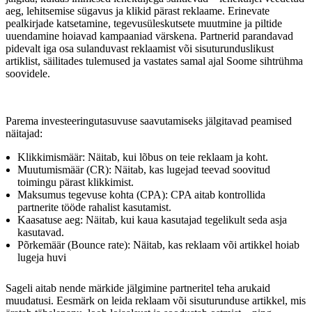
aeg, lehitsemise sügavus ja klikid pärast reklaame. Erinevate
pealkirjade katsetamine, tegevusüleskutsete muutmine ja piltide
uuendamine hoiavad kampaaniad värskena. Partnerid parandavad
pidevalt iga osa sulanduvast reklaamist või sisuturunduslikust
artiklist, säilitades tulemused ja vastates samal ajal Soome sihtrühma
soovidele.
Parema investeeringutasuvuse saavutamiseks jälgitavad peamised
näitajad:
Klikkimismäär: Näitab, kui lõbus on teie reklaam ja koht.
Muutumismäär (CR): Näitab, kas lugejad teevad soovitud
toimingu pärast klikkimist.
Maksumus tegevuse kohta (CPA): CPA aitab kontrollida
partnerite tööde rahalist kasutamist.
Kaasatuse aeg: Näitab, kui kaua kasutajad tegelikult seda asja
kasutavad.
Põrkemäär (Bounce rate): Näitab, kas reklaam või artikkel hoiab
lugeja huvi
Sageli aitab nende märkide jälgimine partneritel teha arukaid
muudatusi. Eesmärk on leida reklaam või sisuturunduse artikkel, mis