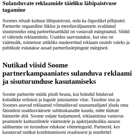
Sulanduvate reklaamide täieliku läbipaistvuse
tagamine
Soomes nõuab kultuur läbipaistvust, seda ka õiguslikel põhjustel.
Partnerite orgaaniline liiklus ja meediaväljaannete avaldatud
sisuturundus ning partnerlusartiklid on vastavalt märgistatud. Sildid
ei vähenda reklaamitulu. Usaldus saavutatakse, kui sisu on
väärtuslik, toimetuse artikliks maskeeritud reklaam osutub valeks ja
publikule esitatakse ausad partnerluslepingute märgised.
Nutikad viisid Soome
partnerkampaaniates sulanduva reklaami
ja sisuturunduse kasutamiseks
Soome partnerite müük püsib heana, kui brändid hindavad
kohalikke eelistusi ja lugude jutustamise viise. Tasuline sisu ja
Soomes asuvad reklaamid võimaldavad suunamudijatel jõuda oma
fännideni usaldusväärsete suhtluskanalite kaudu, mitte tüütute
bännerite abil. Soome ostjate harjumused, reklaamisisu vastavus
peamistele kultuurilistele väärtustele ja ajakirjandusliku aususe
säilitamine on turunduse edukuse võtmetegurid. Partnerid, kes
kasutavad nutikat kombinatsiooni reaalsusest ja numbritel