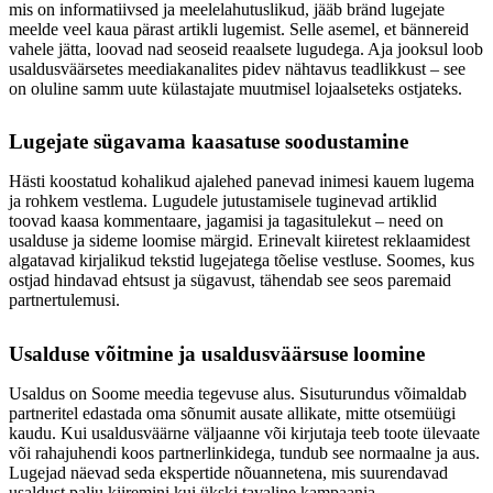
mis on informatiivsed ja meelelahutuslikud, jääb bränd lugejate
meelde veel kaua pärast artikli lugemist. Selle asemel, et bännereid
vahele jätta, loovad nad seoseid reaalsete lugudega. Aja jooksul loob
usaldusväärsetes meediakanalites pidev nähtavus teadlikkust – see
on oluline samm uute külastajate muutmisel lojaalseteks ostjateks.
Lugejate sügavama kaasatuse soodustamine
Hästi koostatud kohalikud ajalehed panevad inimesi kauem lugema
ja rohkem vestlema. Lugudele jutustamisele tuginevad artiklid
toovad kaasa kommentaare, jagamisi ja tagasitulekut – need on
usalduse ja sideme loomise märgid. Erinevalt kiiretest reklaamidest
algatavad kirjalikud tekstid lugejatega tõelise vestluse. Soomes, kus
ostjad hindavad ehtsust ja sügavust, tähendab see seos paremaid
partnertulemusi.
Usalduse võitmine ja usaldusväärsuse loomine
Usaldus on Soome meedia tegevuse alus. Sisuturundus võimaldab
partneritel edastada oma sõnumit ausate allikate, mitte otsemüügi
kaudu. Kui usaldusväärne väljaanne või kirjutaja teeb toote ülevaate
või rahajuhendi koos partnerlinkidega, tundub see normaalne ja aus.
Lugejad näevad seda ekspertide nõuannetena, mis suurendavad
usaldust palju kiiremini kui ükski tavaline kampaania.