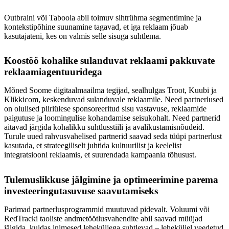
Outbraini või Taboola abil toimuv sihtrühma segmentimine ja
kontekstipõhine suunamine tagavad, et iga reklaam jõuab
kasutajateni, kes on valmis selle sisuga suhtlema.
Koostöö kohalike sulanduvat reklaami pakkuvate
reklaamiagentuuridega
Mõned Soome digitaalmaailma tegijad, sealhulgas Troot, Kuubi ja
Klikkicom, keskenduvad sulanduvale reklaamile. Need partnerlused
on olulised piiriülese sponsoreeritud sisu vastavuse, reklaamide
paigutuse ja loomingulise kohandamise seisukohalt. Need partnerid
aitavad järgida kohalikku suhtlusstiili ja avalikustamisnõudeid.
Turule uued rahvusvahelised partnerid saavad seda tüüpi partnerlust
kasutada, et strateegiliselt juhtida kultuurilist ja keelelist
integratsiooni reklaamis, et suurendada kampaania tõhusust.
Tulemuslikkuse jälgimine ja optimeerimine parema
investeeringutasuvuse saavutamiseks
Parimad partnerlusprogrammid muutuvad pidevalt. Voluumi või
RedTracki taoliste andmetöötlusvahendite abil saavad müüjad
jälgida, kuidas inimesed leheküljega suhtlevad – leheküljel veedetud