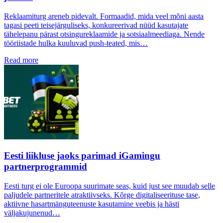
Reklaamiturg areneb pidevalt. Formaadid, mida veel mõni aasta
tagasi peeti teisejärguliseks, konkureerivad nüüd kasutajate
tähelepanu pärast otsingureklaamide ja sotsiaalmeediaga. Nende
tööriistade hulka kuuluvad push-teated, mis…
Read more
Eesti liikluse jaoks parimad iGamingu
partnerprogrammid
Eesti turg ei ole Euroopa suurimate seas, kuid just see muudab selle
paljudele partneritele atraktiivseks. Kõrge digitaliseerituse tase,
aktiivne hasartmänguteenuste kasutamine veebis ja hästi
väljakujunenud…