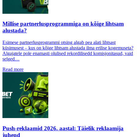
Millise partnerlusprogrammiga on kõige lihtsam
alustada?
Esimese partnerlusprogrammi otsing algab pea alati lihtsast
küsimusest – kus on kõige lihtsam alustada ilma erilise kogemuseta?
Algajatele pole enamasti olulised rekordilisedd komisjonitasud, vaid
selged…
Read more
Push-reklaamid 2026. aastal: Täielik reklaamija
juhend