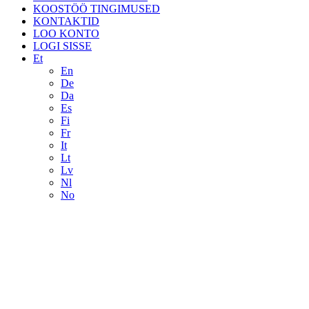
KOOSTÖÖ TINGIMUSED
KONTAKTID
LOO KONTO
LOGI SISSE
Et
En
De
Da
Es
Fi
Fr
It
Lt
Lv
Nl
No