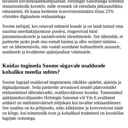
tavalised kuvareklaamikampaaniad. Helsingin Sanomatiga sõlmitud
sisuturunduslik koostöö, mille eesmärk oli edendada jätkusuutlikku
rahastamist, tõi kaasa keskmise konversioonimäära tõusu 25%
võrreldes digitaalsete reklaamidega.
Soome tarbijad, kes omavad mitmeid kraade ja on laialt tuntud oma
suurima meediakirjaoskuse poolest, reageerivad hästi
jutustamisoskusele ja narratiivsetele ülesehitustele. See tähendab, et
partnerite jaoks peab sisu esmalt harima ja alles seejärel müüma –
see on lähenemisviis, mis vastab soomlaste kultuurilisele aususele,
usaldusele ja kvaliteetse ajakirjanduse väärtustele.
Kuidas tugineda Soome sügavale usaldusele
kohaliku meedia suhtes?
Soome lugejad usaldavad tingimusteta riiklikke ajalehti, ajakirju ja
digitaalportaale. Seda partnerite arvustused nendel platvormidel
reklaamimisel tähendavadki, usaldusväärsuse loomist. Tunnustatud
ajakirjandusväljaandes Helsingin Sanomat või Yle.fi avaldatud
artikkel on märkimisväärselt mõjukam kui tavaline reklaambänner.
See usaldus on ka põhjuseks, miks klikkimise ja konversiooni määr
on kõrge, kui toimetuslik toon ja kohalikud teadmised on kooskõlas
lugejate ootustega.