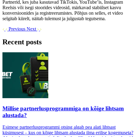
Partnerid, kes juba kasutavad TikTokis, YouTube’is, Instagram
Reelsis või isegi stoorides videosid, märkavad stabiilset kasvu
konversioonides ja registreerumistes. Põhjus on selles, et video
selgitab kiirelt, näitab tulemust ja julgustab tegutsema.
Previous
Next
Recent posts
Millise partnerlusprogrammiga on kõige lihtsam
alustada?
Esimese partnerlusprogrammi otsing algab pea alati lihtsast
küsimusest – kus on kõige lihtsam alustada ilma erilise kogemuseta?