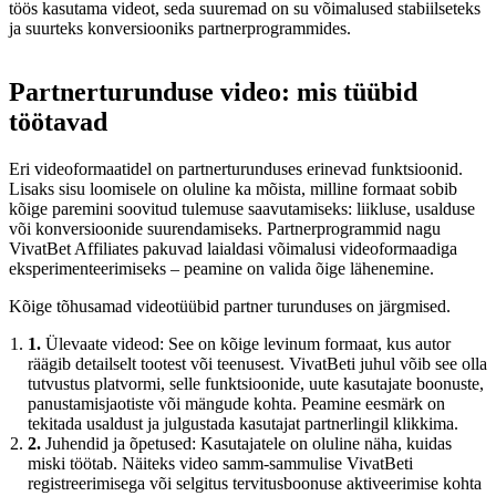
töös kasutama videot, seda suuremad on su võimalused stabiilseteks
ja suurteks konversiooniks partnerprogrammides.
Partnerturunduse video: mis tüübid
töötavad
Eri videoformaatidel on partnerturunduses erinevad funktsioonid.
Lisaks sisu loomisele on oluline ka mõista, milline formaat sobib
kõige paremini soovitud tulemuse saavutamiseks: liikluse, usalduse
või konversioonide suurendamiseks. Partnerprogrammid nagu
VivatBet Affiliates pakuvad laialdasi võimalusi videoformaadiga
eksperimenteerimiseks – peamine on valida õige lähenemine.
Kõige tõhusamad videotüübid partner turunduses on järgmised.
1.
Ülevaate videod: See on kõige levinum formaat, kus autor
räägib detailselt tootest või teenusest. VivatBeti juhul võib see olla
tutvustus platvormi, selle funktsioonide, uute kasutajate boonuste,
panustamisjaotiste või mängude kohta. Peamine eesmärk on
tekitada usaldust ja julgustada kasutajat partnerlingil klikkima.
2.
Juhendid ja õpetused: Kasutajatele on oluline näha, kuidas
miski töötab. Näiteks video samm-sammulise VivatBeti
registreerimisega või selgitus tervitusboonuse aktiveerimise kohta