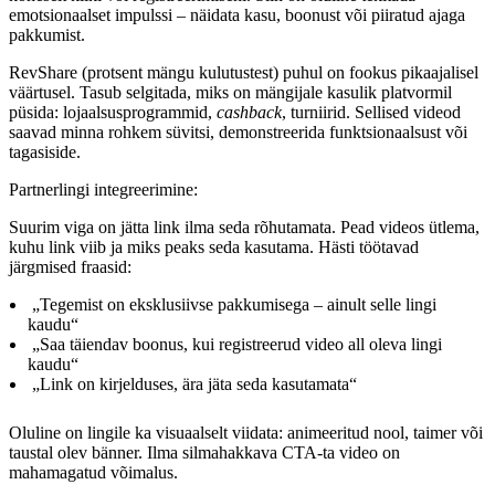
emotsionaalset impulssi – näidata kasu, boonust või piiratud ajaga
pakkumist.
RevShare (protsent mängu kulutustest) puhul on fookus pikaajalisel
väärtusel. Tasub selgitada, miks on mängijale kasulik platvormil
püsida: lojaalsusprogrammid,
cashback
, turniirid. Sellised videod
saavad minna rohkem süvitsi, demonstreerida funktsionaalsust või
tagasiside.
Partnerlingi integreerimine:
Suurim viga on jätta link ilma seda rõhutamata. Pead videos ütlema,
kuhu link viib ja miks peaks seda kasutama. Hästi töötavad
järgmised fraasid:
„Tegemist on eksklusiivse pakkumisega – ainult selle lingi
kaudu“
„Saa täiendav boonus, kui registreerud video all oleva lingi
kaudu“
„Link on kirjelduses, ära jäta seda kasutamata“
Oluline on lingile ka visuaalselt viidata: animeeritud nool, taimer või
taustal olev bänner. Ilma silmahakkava CTA-ta video on
mahamagatud võimalus.