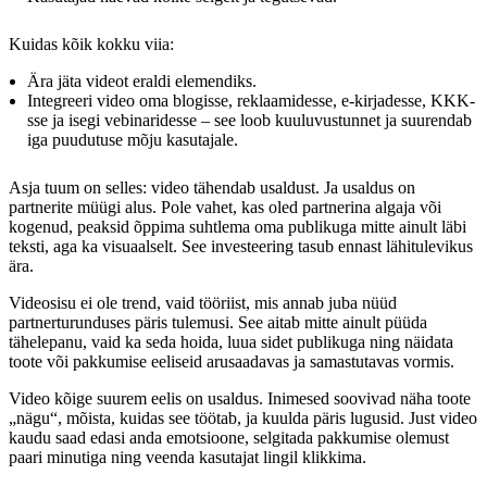
Kuidas kõik kokku viia:
Ära jäta videot eraldi elemendiks.
Integreeri video oma blogisse, reklaamidesse, e-kirjadesse, KKK-
sse ja isegi vebinaridesse – see loob kuuluvustunnet ja suurendab
iga puudutuse mõju kasutajale.
Asja tuum on selles: video tähendab usaldust. Ja usaldus on
partnerite müügi alus. Pole vahet, kas oled partnerina algaja või
kogenud, peaksid õppima suhtlema oma publikuga mitte ainult läbi
teksti, aga ka visuaalselt. See investeering tasub ennast lähitulevikus
ära.
Videosisu ei ole trend, vaid tööriist, mis annab juba nüüd
partnerturunduses päris tulemusi. See aitab mitte ainult püüda
tähelepanu, vaid ka seda hoida, luua sidet publikuga ning näidata
toote või pakkumise eeliseid arusaadavas ja samastutavas vormis.
Video kõige suurem eelis on usaldus. Inimesed soovivad näha toote
„nägu“, mõista, kuidas see töötab, ja kuulda päris lugusid. Just video
kaudu saad edasi anda emotsioone, selgitada pakkumise olemust
paari minutiga ning veenda kasutajat lingil klikkima.