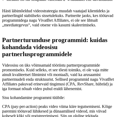
Hästi läbimõeldud videostrateegia muudab vaatajad klientideks ja
partnerlingid stabiilseks sissetulekuks. Partnerite jaoks, kes töötavad
programmidega nagu VivatBet Affiliates, ei ole see lihtsalt
„meediategevus“, vaid otsene viis kasumi skaleerimiseks.
Partnerturunduse programmid: kuidas
kohandada videosisu
partnerlusprogrammidele
Videosisu on üks võimsamaid tööriistu partnerprogrammide
promomiseks. Kuid selleks, et see tõesti toimiks, ei ole vaja mitte
ainult kvaliteetset filmimist või montaaži, vaid ka arusaamist
partnermudeli enda struktuurist. Sellised programmid nagu VivatBet
Affiliates pakuvad erinevaid tingimusi (CPA, RevShare, hübriid) ja
iga formaat nõuab video puhul eraldi lähenemist.
Sisu kohandamine programmi tüübile:
CPA (pay-per-action) peaks video viima kiire tegutsemiseni. Kõige
paremini töötavad lühikesed ja dünaamilised videod, mis viivad
koheselt kliki või registreerimiseni. Siin on oluline tekitada