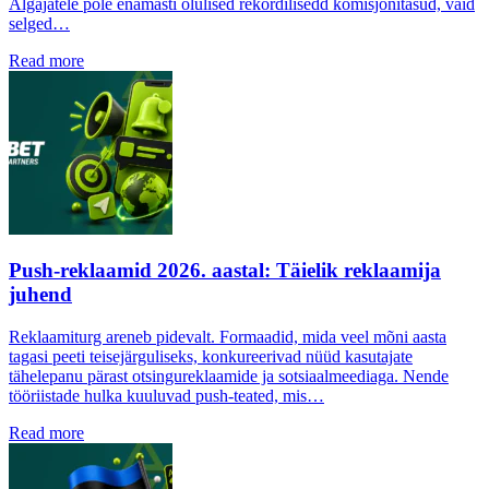
Algajatele pole enamasti olulised rekordilisedd komisjonitasud, vaid
selged…
Read more
Push-reklaamid 2026. aastal: Täielik reklaamija
juhend
Reklaamiturg areneb pidevalt. Formaadid, mida veel mõni aasta
tagasi peeti teisejärguliseks, konkureerivad nüüd kasutajate
tähelepanu pärast otsingureklaamide ja sotsiaalmeediaga. Nende
tööriistade hulka kuuluvad push-teated, mis…
Read more