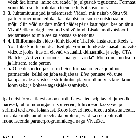
võtab ära hirmu „mitte aru saada“ ja julgustab tegutsema. Formaat
võimaldab sul ka rõhutada teenuse lihtsat kasutamist.
3.
Juhtumiuuringud ja tulemused: Videol, mis näitab võitu või
partnerprogrammi edukat kasutamist, on suur emotsionaalne
mõju. Siin võid näidata mõnd näidet päris kasutajast, kes on tänu
VivatBetile midagi teeninud või võitnud. Lisaks motivatsiooni
tekitamisele toimib see ka sotsiaalse tõendina.
4.
Lühiformaadis video (lühivideod): TikTok, Instagram Reels ja
YouTube Shorts on ideaalsed platvormid lühikeste kaasahaaravate
videote jaoks, kus on elavad visuaalid, dünaamika ja selge CTA.
Näiteks „Aktiveeri boonus – mängi – võida“. Mida dünaamilisem
ja lihtsam, seda parem.
5.
Otseülekanded ja striimid: See formaat on edasijõudnud
partneritele, kellel on juba tellijabaas.
Live
-panuste või uute
kampaaniate arvustuste striimimine platvormil on viis kogukonna
loomiseks ja kohese tagasiside saamiseks.
Igal neist formaatidest on oma roll. Ülevaated selgitavad, juhendid
harivad, juhtumiuuringud inspireeriad, lühivideod kaasavad ja
striimid tekitavad lojaalsust. Koos loovad need tugeva sisustrateegia,
mis aitab mitte ainult meelitada publikut, vaid ka seda tõhusalt
monetiseerida partnerprogrammidega nagu VivatBet.