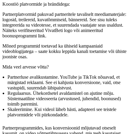
Koostöö platvormide ja brändidega:
Partnerplatvormid pakuvad partneritele tavaliselt meediamaterjale:
logosid, treilereid, kuvatõmmiseid, bännereid. See sisu tuleks
integreerida su videotesse, et suurendada vaatajate seas usaldust.
Näiteks verifitseeritud VivatBeti logo või animeeritud
boonusprogrammi link.
Mõned programmid toetavad ka ühiseid kampaaniaid
videoblogijatega – saate kokku leppida kanali toetamise või ühiste
jooniste osas.
Mida veel arvesse võtta?
Partnerluse avalikustamine. YouTube ja TikTok nõuavad, et
märgistad reklaami. See ei kahjusta konversioone, vaid, otse
vastupidi, suurendab läbipaistvust.
Regulaarsus. Ühekordsetel avaldamistel on ajutine mõju.
Süstemaatiline videoseeria (arvustused, juhendid, boonused)
toimib paremini.
Skaleerimine. Kui videol läheb hästi, adapteeri see teistele
platvormidele või piirkondadele.
Partnerprogrammides, kus konversioonid mõjutavad otseselt
kasumit, on video võtmetähtsusega vahend, mis teeb kasutajast