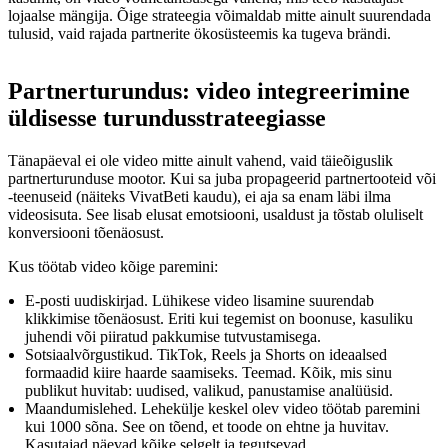
lojaalse mängija. Õige strateegia võimaldab mitte ainult suurendada
tulusid, vaid rajada partnerite ökosüsteemis ka tugeva brändi.
Partnerturundus: video integreerimine
üldisesse turundusstrateegiasse
Tänapäeval ei ole video mitte ainult vahend, vaid täieõiguslik
partnerturunduse mootor. Kui sa juba propageerid partnertooteid või
-teenuseid (näiteks VivatBeti kaudu), ei aja sa enam läbi ilma
videosisuta. See lisab elusat emotsiooni, usaldust ja tõstab oluliselt
konversiooni tõenäosust.
Kus töötab video kõige paremini:
E-posti uudiskirjad. Lühikese video lisamine suurendab
klikkimise tõenäosust. Eriti kui tegemist on boonuse, kasuliku
juhendi või piiratud pakkumise tutvustamisega.
Sotsiaalvõrgustikud. TikTok, Reels ja Shorts on ideaalsed
formaadid kiire haarde saamiseks. Teemad. Kõik, mis sinu
publikut huvitab: uudised, valikud, panustamise analüüsid.
Maandumislehed. Lehekülje keskel olev video töötab paremini
kui 1000 sõna. See on tõend, et toode on ehtne ja huvitav.
Kasutajad näevad kõike selgelt ja tegutsevad.