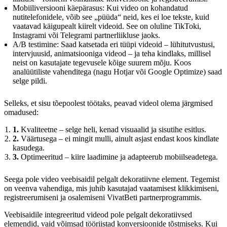
Mobiiliversiooni käepärasus: Kui video on kohandatud
nutitelefonidele, võib see „püüda“ neid, kes ei loe tekste, kuid
vaatavad käigupealt kiirelt videoid. See on oluline TikToki,
Instagrami või Telegrami partnerliikluse jaoks.
A/B testimine: Saad katsetada eri tüüpi videoid – lühitutvustusi,
intervjuusid, animatsiooniga videod – ja teha kindlaks, millisel
neist on kasutajate tegevusele kõige suurem mõju. Koos
analüütiliste vahenditega (nagu Hotjar või Google Optimize) saad
selge pildi.
Selleks, et sisu tõepoolest töötaks, peavad videol olema järgmised
omadused:
1.
Kvaliteetne – selge heli, kenad visuaalid ja sisutihe esitlus.
2.
Väärtusega – ei mingit mulli, ainult asjast endast koos kindlate
kasudega.
3.
Optimeeritud – kiire laadimine ja adapteerub mobiilseadetega.
Seega pole video veebisaidil pelgalt dekoratiivne element. Tegemist
on veenva vahendiga, mis juhib kasutajad vaatamisest klikkimiseni,
registreerumiseni ja osalemiseni VivatBeti partnerprogrammis.
Veebisaidile integreeritud videod pole pelgalt dekoratiivsed
elemendid, vaid võimsad tööriistad konversioonide tõstmiseks. Kui