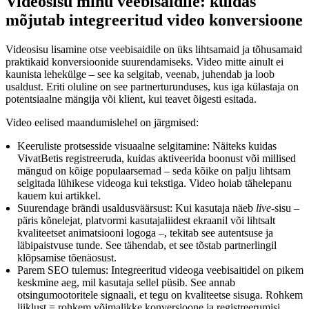
Videosisu minu veebisaidile: kuidas
mõjutab integreeritud video konversioone
Videosisu lisamine otse veebisaidile on üks lihtsamaid ja tõhusamaid
praktikaid konversioonide suurendamiseks. Video mitte ainult ei
kaunista lehekülge – see ka selgitab, veenab, juhendab ja loob
usaldust. Eriti oluline on see partnerturunduses, kus iga külastaja on
potentsiaalne mängija või klient, kui teavet õigesti esitada.
Video eelised maandumislehel on järgmised:
Keeruliste protsesside visuaalne selgitamine: Näiteks kuidas
VivatBetis registreeruda, kuidas aktiveerida boonust või millised
mängud on kõige populaarsemad – seda kõike on palju lihtsam
selgitada lühikese videoga kui tekstiga. Video hoiab tähelepanu
kauem kui artikkel.
Suurendage brändi usaldusväärsust: Kui kasutaja näeb
live
-sisu –
päris kõnelejat, platvormi kasutajaliidest ekraanil või lihtsalt
kvaliteetset animatsiooni logoga –, tekitab see autentsuse ja
läbipaistvuse tunde. See tähendab, et see tõstab partnerlingil
klõpsamise tõenäosust.
Parem SEO tulemus: Integreeritud videoga veebisaitidel on pikem
keskmine aeg, mil kasutaja sellel püsib. See annab
otsingumootoritele signaali, et tegu on kvaliteetse sisuga. Rohkem
liiklust = rohkem võimalikke konversioone ja registreerumisi.