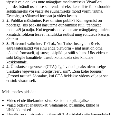
täpselt vaja on: kas uute mängijate meelitamiseks VivatBeti
juurde, brändi usalduse suurendamiseks, keeruliste funktsioonide
selgitamiseks või vaatajate suunamiseks mõnd vormi täitma.
Eesmärgist sõltuvad formaat ja video kestus.
2.
Publiku mõistmine: Kes on sinu publik? Kui tegemist on
noortega, siis peaksid kasutama dünaamilist stiili, trendikat
montaaži ja nalju. Kui tegemist on vanemate mängijatega, tuleks
kasutada rohkem teavet, rahulikku esitlust ning rõhutada kasu ja
ohutust.
3.
Platvormi valimine: TikTok, YouTube, Instagram Reels,
agregaatorsaidid või sinu enda platvorm – igal neist on oma
nõuded formaadi, ajastuse, pisipildi ja stiili suhtes. Üks video ei
sobi kõigile kanalitele. Tasub kohandada sisu kindlale
keskkonnale.
4.
Üleskutse tegevusele (CTA): Igal videol peaks olema selge
üleskutse tegevusele: „Registreeru siin“, „Saa kohe boonus“,
„Proovi tasuta“. Ideaalne, kui CTA öeldakse videos välja ja see
eristub visuaalselt.
Mida meeles pidada:
Video ei ole ühekordne sisu. See toimib pikaajaliselt.
Vajad pidevat analüütikat: vaatamised, püsimine, klikid ja
läbiklikkimised.
Ideaalis on sul sisuplaan vähemalt 2–4 nädalaks ette kavandatud.