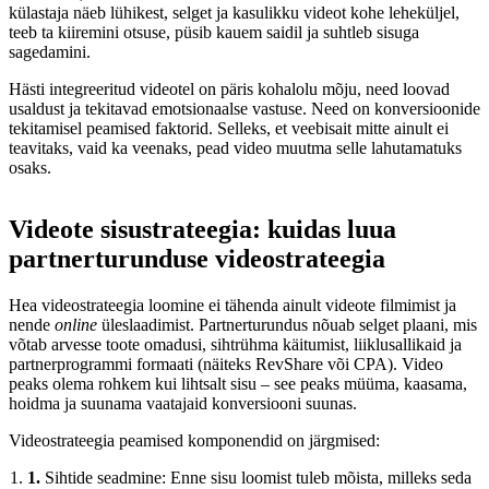
külastaja näeb lühikest, selget ja kasulikku videot kohe leheküljel,
teeb ta kiiremini otsuse, püsib kauem saidil ja suhtleb sisuga
sagedamini.
Hästi integreeritud videotel on päris kohalolu mõju, need loovad
usaldust ja tekitavad emotsionaalse vastuse. Need on konversioonide
tekitamisel peamised faktorid. Selleks, et veebisait mitte ainult ei
teavitaks, vaid ka veenaks, pead video muutma selle lahutamatuks
osaks.
Videote sisustrateegia: kuidas luua
partnerturunduse videostrateegia
Hea videostrateegia loomine ei tähenda ainult videote filmimist ja
nende
online
üleslaadimist. Partnerturundus nõuab selget plaani, mis
võtab arvesse toote omadusi, sihtrühma käitumist, liiklusallikaid ja
partnerprogrammi formaati (näiteks RevShare või CPA). Video
peaks olema rohkem kui lihtsalt sisu – see peaks müüma, kaasama,
hoidma ja suunama vaatajaid konversiooni suunas.
Videostrateegia peamised komponendid on järgmised:
1.
Sihtide seadmine: Enne sisu loomist tuleb mõista, milleks seda