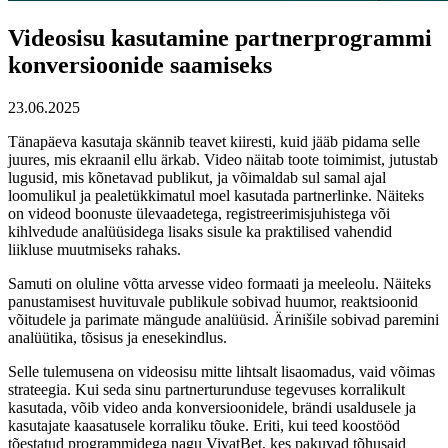
Videosisu kasutamine partnerprogrammi
konversioonide saamiseks
23.06.2025
Tänapäeva kasutaja skännib teavet kiiresti, kuid jääb pidama selle
juures, mis ekraanil ellu ärkab. Video näitab toote toimimist, jutustab
lugusid, mis kõnetavad publikut, ja võimaldab sul samal ajal
loomulikul ja pealetükkimatul moel kasutada partnerlinke. Näiteks
on videod boonuste ülevaadetega, registreerimisjuhistega või
kihlvedude analüüsidega lisaks sisule ka praktilised vahendid
liikluse muutmiseks rahaks.
Samuti on oluline võtta arvesse video formaati ja meeleolu. Näiteks
panustamisest huvituvale publikule sobivad huumor, reaktsioonid
võitudele ja parimate mängude analüüsid. Ärinišile sobivad paremini
analüütika, tõsisus ja enesekindlus.
Selle tulemusena on videosisu mitte lihtsalt lisaomadus, vaid võimas
strateegia. Kui seda sinu partnerturunduse tegevuses korralikult
kasutada, võib video anda konversioonidele, brändi usaldusele ja
kasutajate kaasatusele korraliku tõuke. Eriti, kui teed koostööd
tõestatud programmidega nagu VivatBet, kes pakuvad tõhusaid