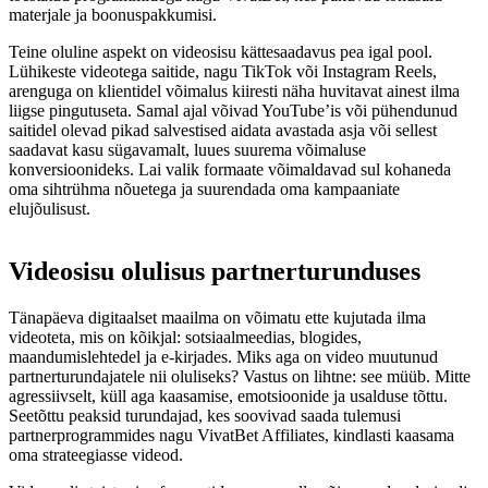
materjale ja boonuspakkumisi.
Teine oluline aspekt on videosisu kättesaadavus pea igal pool.
Lühikeste videotega saitide, nagu TikTok või Instagram Reels,
arenguga on klientidel võimalus kiiresti näha huvitavat ainest ilma
liigse pingutuseta. Samal ajal võivad YouTube’is või pühendunud
saitidel olevad pikad salvestised aidata avastada asja või sellest
saadavat kasu sügavamalt, luues suurema võimaluse
konversioonideks. Lai valik formaate võimaldavad sul kohaneda
oma sihtrühma nõuetega ja suurendada oma kampaaniate
elujõulisust.
Videosisu olulisus partnerturunduses
Tänapäeva digitaalset maailma on võimatu ette kujutada ilma
videoteta, mis on kõikjal: sotsiaalmeedias, blogides,
maandumislehtedel ja e-kirjades. Miks aga on video muutunud
partnerturundajatele nii oluliseks? Vastus on lihtne: see müüb. Mitte
agressiivselt, küll aga kaasamise, emotsioonide ja usalduse tõttu.
Seetõttu peaksid turundajad, kes soovivad saada tulemusi
partnerprogrammides nagu VivatBet Affiliates, kindlasti kaasama
oma strateegiasse videod.