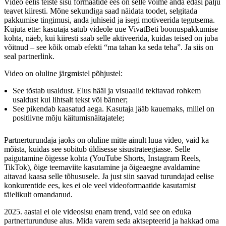
Video eelis teiste sisu formaatide ees on selle võime anda edasi palju
teavet kiiresti. Mõne sekundiga saad näidata toodet, selgitada
pakkumise tingimusi, anda juhiseid ja isegi motiveerida tegutsema.
Kujuta ette: kasutaja satub videole uue VivatBeti boonuspakkumise
kohta, näeb, kui kiiresti saab selle aktiveerida, kuidas teised on juba
võitnud – see kõik omab efekti “ma tahan ka seda teha”. Ja siis on
seal partnerlink.
Video on oluline järgmistel põhjustel:
See tõstab usaldust. Elus hääl ja visuaalid tekitavad rohkem
usaldust kui lihtsalt tekst või bänner;
See pikendab kaasatud aega. Kasutaja jääb kauemaks, millel on
positiivne mõju käitumisnäitajatele;
Partnerturundaja jaoks on oluline mitte ainult luua video, vaid ka
mõista, kuidas see sobitub üldisesse sisustrateegiasse. Selle
paigutamine õigesse kohta (YouTube Shorts, Instagram Reels,
TikTok), õige teemaviite kasutamine ja õigeaegne avaldamine
aitavad kaasa selle tõhususele. Ja just siin saavad turundajad eelise
konkurentide ees, kes ei ole veel videoformaatide kasutamist
täielikult omandanud.
2025. aastal ei ole videosisu enam trend, vaid see on eduka
partnerturunduse alus. Mida varem seda aktsepteerid ja hakkad oma