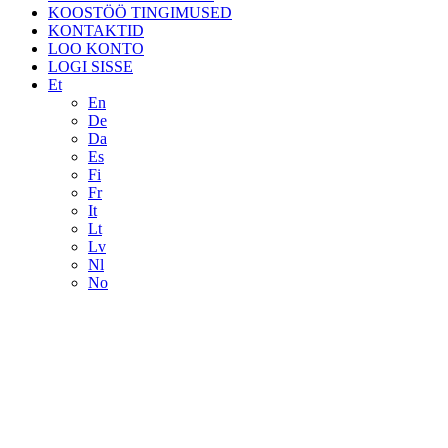
KOOSTÖÖ TINGIMUSED
KONTAKTID
LOO KONTO
LOGI SISSE
Et
En
De
Da
Es
Fi
Fr
It
Lt
Lv
Nl
No