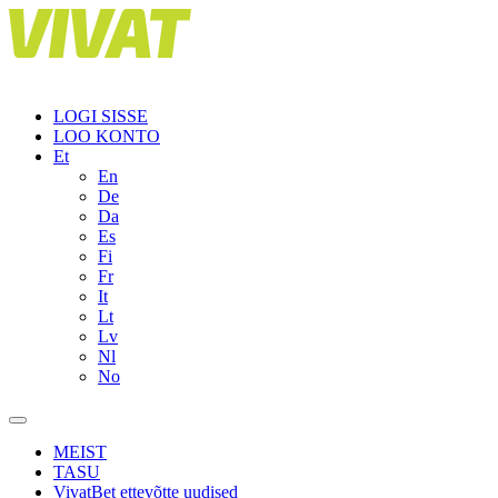
Skip
to
content
LOGI SISSE
LOO KONTO
Et
En
De
Da
Es
Fi
Fr
It
Lt
Lv
Nl
No
MEIST
TASU
VivatBet ettevõtte uudised