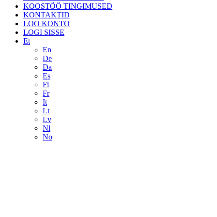
KOOSTÖÖ TINGIMUSED
KONTAKTID
LOO KONTO
LOGI SISSE
Et
En
De
Da
Es
Fi
Fr
It
Lt
Lv
Nl
No