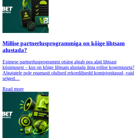
Millise partnerlusprogrammiga on kõige lihtsam
alustada?
Esimese partnerlusprogrammi otsing algab pea alati lihtsast
küsimusest – kus on kõige lihtsam alustada ilma erilise kogemuseta?
Algajatele pole enamasti olulised rekordilisedd komisjonitasud, vaid
selged…
Read more