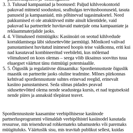
3. Tulusad kampaaniad ja boonused: Paljud kihlveokontorid
pakuvad mitmeid soodustusi, sealhulgas tervitusboonuseid, tasuta
panuseid ja kampaaniaid, mis põhinevad tagasimaksetel. Need
pakkumised ei ole atraktiivsed mitte ainult klientidele, vaid
pakuvad ka partneritele huvitavaid materjale oma kampaaniate ja
reklaammaterjalide jaoks.
4. Võimalused ristmüügiks: Kasiinoäri on seotud kihlvedude
korraldamisega läbi sidusettevõtte jaemüügi. Mõnikord valivad
panustamisest huvitatud inimesed hoopis teise valdkonna, eriti kui
nad kasutavad kombineeritud veebilehti, kus mõlemad
võimalused on koos olemas – seega võib üksainus soovitus tuua
eluaegset väärtust tänu ristmüügi potentsiaalile.
5. Õiguslik ja regulatiivne dünaamika: Spordiennustuste õiguslik
maastik on partnerite jaoks oluline teadmine. Mõnes piirkonnas
kehtivad spordiennustuste suhtes erinevad reeglid, erinevalt
kasiino panustamisest. Seda silmas pidades peavad
sidusettevõtted olema nende seadustega kursis, et nad tegutseksid
nende piires ja annaksid tõepärast teavet.
Spordiennustuste kaasamine veebipõhisesse kasiinode
partnerlusprogrammi võimaldab veebipõhistel kasiinodel kasutada
ressursse, mis teisenduvad rohkemateks tabamusteks või paremaks
müügituluks. Väärtuslik sisu, mis teavitab publikut sellest, kuidas