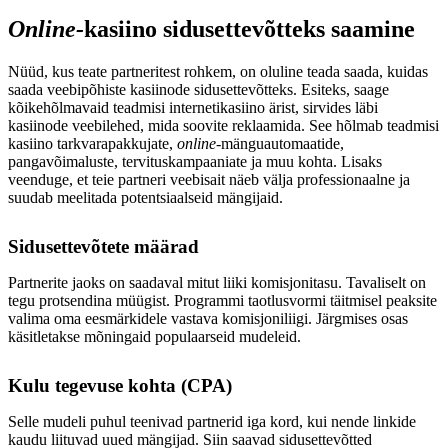
Online-
kasiino sidusettevõtteks saamine
Nüüd, kus teate partneritest rohkem, on oluline teada saada, kuidas
saada veebipõhiste kasiinode sidusettevõtteks. Esiteks, saage
kõikehõlmavaid teadmisi internetikasiino ärist, sirvides läbi
kasiinode veebilehed, mida soovite reklaamida. See hõlmab teadmisi
kasiino tarkvarapakkujate,
online-
mänguautomaatide,
pangavõimaluste, tervituskampaaniate ja muu kohta. Lisaks
veenduge, et teie partneri veebisait näeb välja professionaalne ja
suudab meelitada potentsiaalseid mängijaid.
Sidusettevõtete määrad
Partnerite jaoks on saadaval mitut liiki komisjonitasu. Tavaliselt on
tegu protsendina müügist. Programmi taotlusvormi täitmisel peaksite
valima oma eesmärkidele vastava komisjoniliigi. Järgmises osas
käsitletakse mõningaid populaarseid mudeleid.
Kulu tegevuse kohta (CPA)
Selle mudeli puhul teenivad partnerid iga kord, kui nende linkide
kaudu liituvad uued mängijad. Siin saavad sidusettevõtted