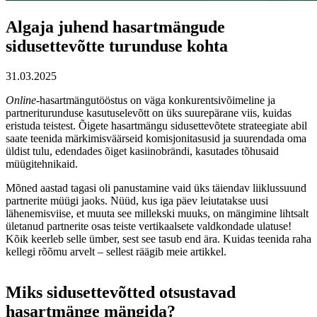
Algaja juhend hasartmängude
sidusettevõtte turunduse kohta
31.03.2025
Online
-hasartmängutööstus on väga konkurentsivõimeline ja
partneriturunduse kasutuselevõtt on üks suurepärane viis, kuidas
eristuda teistest. Õigete hasartmängu sidusettevõtete strateegiate abil
saate teenida märkimisväärseid komisjonitasusid ja suurendada oma
üldist tulu, edendades õiget kasiinobrändi, kasutades tõhusaid
müügitehnikaid.
Mõned aastad tagasi oli panustamine vaid üks täiendav liiklussuund
partnerite müügi jaoks. Nüüd, kus iga päev leiutatakse uusi
lähenemisviise, et muuta see millekski muuks, on mängimine lihtsalt
ületanud partnerite osas teiste vertikaalsete valdkondade ulatuse!
Kõik keerleb selle ümber, sest see tasub end ära. Kuidas teenida raha
kellegi rõõmu arvelt – sellest räägib meie artikkel.
Miks sidusettevõtted otsustavad
hasartmänge mängida?