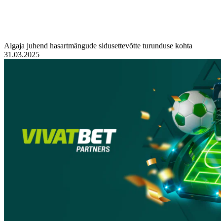
Algaja juhend hasartmängude sidusettevõtte turunduse kohta
31.03.2025