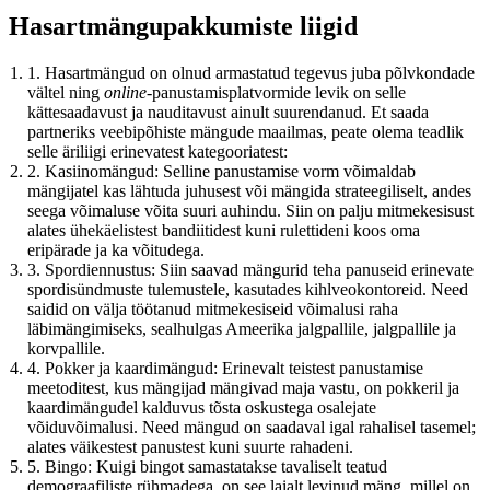
Hasartmängupakkumiste liigid
1. Hasartmängud on olnud armastatud tegevus juba põlvkondade
vältel ning
online
-panustamisplatvormide levik on selle
kättesaadavust ja nauditavust ainult suurendanud. Et saada
partneriks veebipõhiste mängude maailmas, peate olema teadlik
selle äriliigi erinevatest kategooriatest:
2. Kasiinomängud: Selline panustamise vorm võimaldab
mängijatel kas lähtuda juhusest või mängida strateegiliselt, andes
seega võimaluse võita suuri auhindu. Siin on palju mitmekesisust
alates ühekäelistest bandiitidest kuni rulettideni koos oma
eripärade ja ka võitudega.
3. Spordiennustus: Siin saavad mängurid teha panuseid erinevate
spordisündmuste tulemustele, kasutades kihlveokontoreid. Need
saidid on välja töötanud mitmekesiseid võimalusi raha
läbimängimiseks, sealhulgas Ameerika jalgpallile, jalgpallile ja
korvpallile.
4. Pokker ja kaardimängud: Erinevalt teistest panustamise
meetoditest, kus mängijad mängivad maja vastu, on pokkeril ja
kaardimängudel kalduvus tõsta oskustega osalejate
võiduvõimalusi. Need mängud on saadaval igal rahalisel tasemel;
alates väikestest panustest kuni suurte rahadeni.
5. Bingo: Kuigi bingot samastatakse tavaliselt teatud
demograafiliste rühmadega, on see laialt levinud mäng, millel on