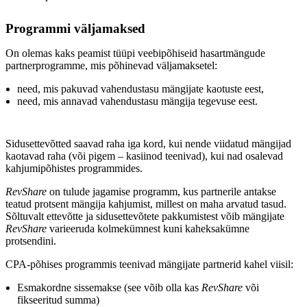
Programmi väljamaksed
On olemas kaks peamist tüüpi veebipõhiseid hasartmängude
partnerprogramme, mis põhinevad väljamaksetel:
need, mis pakuvad vahendustasu mängijate kaotuste eest,
need, mis annavad vahendustasu mängija tegevuse eest.
Sidusettevõtted saavad raha iga kord, kui nende viidatud mängijad
kaotavad raha (või pigem – kasiinod teenivad), kui nad osalevad
kahjumipõhistes programmides.
RevShare
on tulude jagamise programm, kus partnerile antakse
teatud protsent mängija kahjumist, millest on maha arvatud tasud.
Sõltuvalt ettevõtte ja sidusettevõtete pakkumistest võib mängijate
RevShare
varieeruda kolmekümnest kuni kaheksakümne
protsendini.
CPA-põhises programmis teenivad mängijate partnerid kahel viisil:
Esmakordne sissemakse (see võib olla kas
RevShare
või
fikseeritud summa)