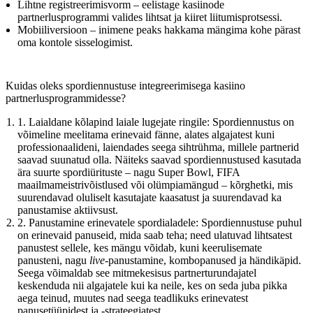
Lihtne registreerimisvorm – eelistage kasiinode
partnerlusprogrammi valides lihtsat ja kiiret liitumisprotsessi.
Mobiiliversioon – inimene peaks hakkama mängima kohe pärast
oma kontole sisselogimist.
Kuidas oleks spordiennustuse integreerimisega kasiino
partnerlusprogrammidesse?
1. Laialdane kõlapind laiale lugejate ringile: Spordiennustus on
võimeline meelitama erinevaid fänne, alates algajatest kuni
professionaalideni, laiendades seega sihtrühma, millele partnerid
saavad suunatud olla. Näiteks saavad spordiennustused kasutada
ära suurte spordiürituste – nagu Super Bowl, FIFA
maailmameistrivõistlused või olümpiamängud – kõrghetki, mis
suurendavad oluliselt kasutajate kaasatust ja suurendavad ka
panustamise aktiivsust.
2. Panustamine erinevatele spordialadele: Spordiennustuse puhul
on erinevaid panuseid, mida saab teha; need ulatuvad lihtsatest
panustest sellele, kes mängu võidab, kuni keerulisemate
panusteni, nagu
live
-panustamine, kombopanused ja händikäpid.
Seega võimaldab see mitmekesisus partnerturundajatel
keskenduda nii algajatele kui ka neile, kes on seda juba pikka
aega teinud, muutes nad seega teadlikuks erinevatest
panusetüüpidest ja -strateegiatest.