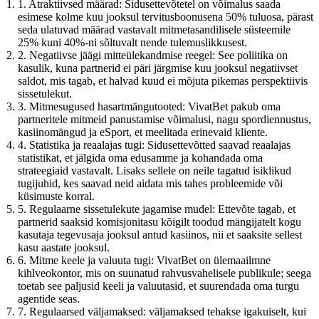
1. Atraktiivsed määrad: Sidusettevõtetel on võimalus saada
esimese kolme kuu jooksul tervitusboonusena 50% tuluosa, pärast
seda ulatuvad määrad vastavalt mitmetasandilisele süsteemile
25% kuni 40%-ni sõltuvalt nende tulemuslikkusest.
2. Negatiivse jäägi mitteülekandmise reegel: See poliitika on
kasulik, kuna partnerid ei päri järgmise kuu jooksul negatiivset
saldot, mis tagab, et halvad kuud ei mõjuta pikemas perspektiivis
sissetulekut.
3. Mitmesugused hasartmängutooted: VivatBet pakub oma
partneritele mitmeid panustamise võimalusi, nagu spordiennustus,
kasiinomängud ja eSport, et meelitada erinevaid kliente.
4. Statistika ja reaalajas tugi: Sidusettevõtted saavad reaalajas
statistikat, et jälgida oma edusamme ja kohandada oma
strateegiaid vastavalt. Lisaks sellele on neile tagatud isiklikud
tugijuhid, kes saavad neid aidata mis tahes probleemide või
küsimuste korral.
5. Regulaarne sissetulekute jagamise mudel: Ettevõte tagab, et
partnerid saaksid komisjonitasu kõigilt toodud mängijatelt kogu
kasutaja tegevusaja jooksul antud kasiinos, nii et saaksite sellest
kasu aastate jooksul.
6. Mitme keele ja valuuta tugi: VivatBet on ülemaailmne
kihlveokontor, mis on suunatud rahvusvahelisele publikule; seega
toetab see paljusid keeli ja valuutasid, et suurendada oma turgu
agentide seas.
7. Regulaarsed väljamaksed: väljamaksed tehakse igakuiselt, kui