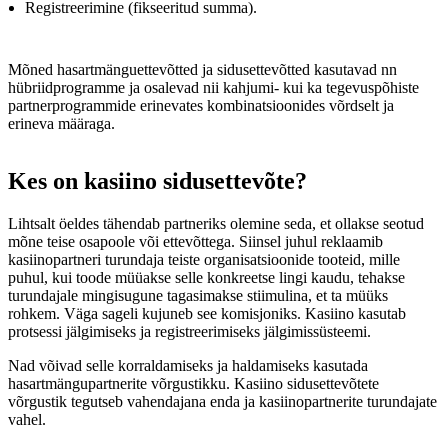
Registreerimine (fikseeritud summa).
Mõned hasartmänguettevõtted ja sidusettevõtted kasutavad nn
hübriidprogramme ja osalevad nii kahjumi- kui ka tegevuspõhiste
partnerprogrammide erinevates kombinatsioonides võrdselt ja
erineva määraga.
Kes on kasiino sidusettevõte?
Lihtsalt öeldes tähendab partneriks olemine seda, et ollakse seotud
mõne teise osapoole või ettevõttega. Siinsel juhul reklaamib
kasiinopartneri turundaja teiste organisatsioonide tooteid, mille
puhul, kui toode müüakse selle konkreetse lingi kaudu, tehakse
turundajale mingisugune tagasimakse stiimulina, et ta müüks
rohkem. Väga sageli kujuneb see komisjoniks. Kasiino kasutab
protsessi jälgimiseks ja registreerimiseks jälgimissüsteemi.
Nad võivad selle korraldamiseks ja haldamiseks kasutada
hasartmängupartnerite võrgustikku. Kasiino sidusettevõtete
võrgustik tegutseb vahendajana enda ja kasiinopartnerite turundajate
vahel.