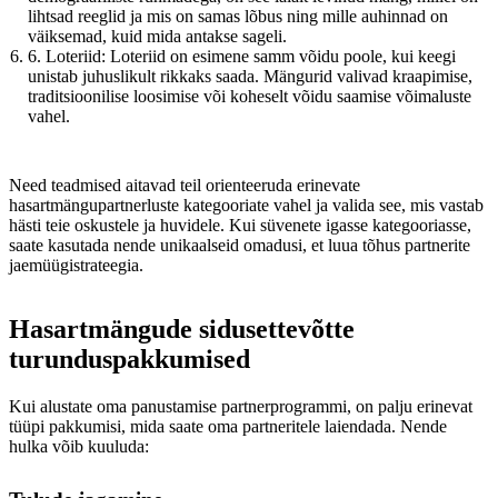
lihtsad reeglid ja mis on samas lõbus ning mille auhinnad on
väiksemad, kuid mida antakse sageli.
6. Loteriid: Loteriid on esimene samm võidu poole, kui keegi
unistab juhuslikult rikkaks saada. Mängurid valivad kraapimise,
traditsioonilise loosimise või koheselt võidu saamise võimaluste
vahel.
Need teadmised aitavad teil orienteeruda erinevate
hasartmängupartnerluste kategooriate vahel ja valida see, mis vastab
hästi teie oskustele ja huvidele. Kui süvenete igasse kategooriasse,
saate kasutada nende unikaalseid omadusi, et luua tõhus partnerite
jaemüügistrateegia.
Hasartmängude sidusettevõtte
turunduspakkumised
Kui alustate oma panustamise partnerprogrammi, on palju erinevat
tüüpi pakkumisi, mida saate oma partneritele laiendada. Nende
hulka võib kuuluda: