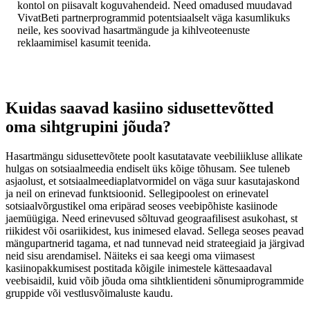
kontol on piisavalt koguvahendeid. Need omadused muudavad
VivatBeti partnerprogrammid potentsiaalselt väga kasumlikuks
neile, kes soovivad hasartmängude ja kihlveoteenuste
reklaamimisel kasumit teenida.
Kuidas saavad kasiino sidusettevõtted
oma sihtgrupini jõuda?
Hasartmängu sidusettevõtete poolt kasutatavate veebiliikluse allikate
hulgas on sotsiaalmeedia endiselt üks kõige tõhusam. See tuleneb
asjaolust, et sotsiaalmeediaplatvormidel on väga suur kasutajaskond
ja neil on erinevad funktsioonid. Sellegipoolest on erinevatel
sotsiaalvõrgustikel oma eripärad seoses veebipõhiste kasiinode
jaemüügiga. Need erinevused sõltuvad geograafilisest asukohast, st
riikidest või osariikidest, kus inimesed elavad. Sellega seoses peavad
mängupartnerid tagama, et nad tunnevad neid strateegiaid ja järgivad
neid sisu arendamisel. Näiteks ei saa keegi oma viimasest
kasiinopakkumisest postitada kõigile inimestele kättesaadaval
veebisaidil, kuid võib jõuda oma sihtklientideni sõnumiprogrammide
gruppide või vestlusvõimaluste kaudu.