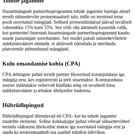
Tulude jagamine
Hasartmängude partnerlusprogrammi tulude jagamise lepingu alusel
teenib sidusettevõte protsentuaalselt tulu, mille on teeninud tema
poolt soovitatud mängijad. Sellised protsendimäärad jäävad tavaliselt
vahemikku 15% kuni 55%. See võib olla äärmiselt kasumlik valik,
kui partneritel õnnestub hasartmängude partnerlusprogrammi kaudu
suurte panustajate soovitamine. See mudel pakub sidusettevõtetele
märkimisväärset stiimulit, et aktiivselt edendada ja meelitada
platvormile pühendunud mängijaid.
Kulu omandamise kohta (CPA)
CPA-tehingute puhul teenib partner fikseeritud komisjonitasu iga
mängija eest, kes registreerub ja teeb sissemakse. Komisjonitasu
suurus määratakse eelnevalt kindlaks ning on tavaliselt üsna
märkimisväärne ja tehakse ühekordse maksena.
Hübriidlepingud
Hübriidlepingud ühendavad nii CPA- kui ka tulude jagamise
mudelite elemente. Sellise kokkuleppe puhul võivad sidusettevõtted
teenida väiksema ühekordse makse iga soovitatud mängija eest ja
saada ka protsentuaalselt osa saadud tuludest tulevikus.