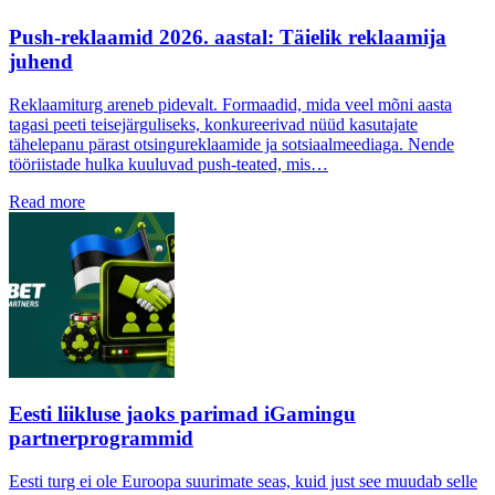
Push-reklaamid 2026. aastal: Täielik reklaamija
juhend
Reklaamiturg areneb pidevalt. Formaadid, mida veel mõni aasta
tagasi peeti teisejärguliseks, konkureerivad nüüd kasutajate
tähelepanu pärast otsingureklaamide ja sotsiaalmeediaga. Nende
tööriistade hulka kuuluvad push-teated, mis…
Read more
Eesti liikluse jaoks parimad iGamingu
partnerprogrammid
Eesti turg ei ole Euroopa suurimate seas, kuid just see muudab selle