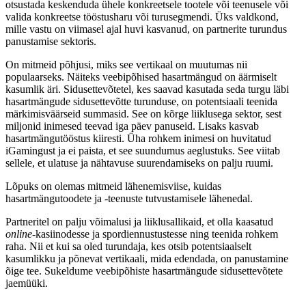
otsustada keskenduda ühele konkreetsele tootele või teenusele või
valida konkreetse tööstusharu või turusegmendi. Üks valdkond,
mille vastu on viimasel ajal huvi kasvanud, on partnerite turundus
panustamise sektoris.
On mitmeid põhjusi, miks see vertikaal on muutumas nii
populaarseks. Näiteks veebipõhised hasartmängud on äärmiselt
kasumlik äri. Sidusettevõtetel, kes saavad kasutada seda turgu läbi
hasartmängude sidusettevõtte turunduse, on potentsiaali teenida
märkimisväärseid summasid. See on kõrge liiklusega sektor, sest
miljonid inimesed teevad iga päev panuseid. Lisaks kasvab
hasartmängutööstus kiiresti. Üha rohkem inimesi on huvitatud
iGamingust ja ei paista, et see suundumus aeglustuks. See viitab
sellele, et ulatuse ja nähtavuse suurendamiseks on palju ruumi.
Lõpuks on olemas mitmeid lähenemisviise, kuidas
hasartmängutoodete ja -teenuste tutvustamisele lähenedal.
Partneritel on palju võimalusi ja liiklusallikaid, et olla kaasatud
online
-kasiinodesse ja spordiennustustesse ning teenida rohkem
raha. Nii et kui sa oled turundaja, kes otsib potentsiaalselt
kasumlikku ja põnevat vertikaali, mida edendada, on panustamine
õige tee. Sukeldume veebipõhiste hasartmängude sidusettevõtete
jaemüüki.