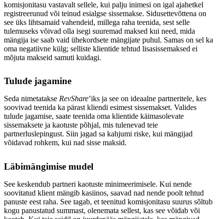
komisjonitasu vastavalt sellele, kui palju inimesi on igal ajahetkel
registreerunud või teinud esialgse sissemakse. Sidusettevõttena on
see üks lihtsamaid vahendeid, millega raha teenida, sest selle
tulemuseks võivad olla isegi suuremad maksed kui need, mida
mängija ise saab vaid ühekordsete mängijate puhul. Samas on sel ka
oma negatiivne külg; selliste klientide tehtud lisasissemaksed ei
mõjuta makseid samuti kuidagi.
Tulude jagamine
Seda nimetatakse
RevShare
’iks ja see on ideaalne partneritele, kes
soovivad teenida ka pärast kliendi esimest sissemakset. Valides
tulude jagamise, saate teenida oma klientide käimasolevate
sissemaksete ja kaotuste põhjal, mis tulenevad teie
partnerluslepingust. Siin jagad sa kahjumi riske, kui mängijad
võidavad rohkem, kui nad sisse maksid.
Läbimängimise mudel
See keskendub partneri kaotuste minimeerimisele. Kui nende
soovitatud klient mängib kasiinos, saavad nad nende poolt tehtud
panuste eest raha. See tagab, et teenitud komisjonitasu suurus sõltub
kogu panustatud summast, olenemata sellest, kas see võidab või