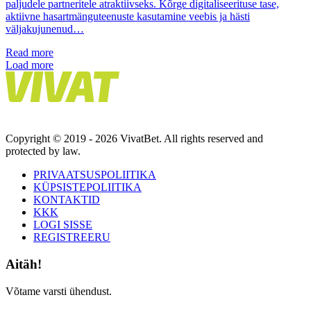
paljudele partneritele atraktiivseks. Kõrge digitaliseerituse tase,
aktiivne hasartmänguteenuste kasutamine veebis ja hästi
väljakujunenud…
Read more
Load more
Copyright © 2019 - 2026 VivatBet. All rights reserved and
protected by law.
PRIVAATSUSPOLIITIKA
KÜPSISTEPOLIITIKA
KONTAKTID
KKK
LOGI SISSE
REGISTREERU
Aitäh!
Võtame varsti ühendust.