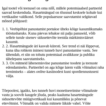
Igal tootel või teenusel on oma nišš, millele potentsiaalsed partnerid
saavad keskenduda. Hasartmängud on tõusnud kesksele kohale kui
vertikaalne valdkond. Selle populaarsuse saavutamist selgitavad
mõned põhjused:
1. Veebipõhist panustamist peetakse üheks kõige kasumlikumaks
tööstusharuks. Kuna päevas tehakse nii palju panuseid, võib
sellele turule sisenev sidusettevõte teenida märkimisväärset
kasumit.
2. Hasartmängude äri kasvab kiiresti. See trend ei näi lõppevat,
kuna üha rohkem inimesi tunneb huvi panustamise vastu. See
tähendab, et siin on tohutu potentsiaal avalikkuse ja publiku
tähelepanu saavutamiseks.
3. On mitmeid lähenemisviise panustamise toodete ja teenuste
edendamiseks. Partneritel on aga kõige laiem valik võimalusi raha
teenimiseks – alates
online
-kasiinodest kuni spordiennustuseni
välja.
Tõepoolest, igaüks, kes tunneb huvi monetiseerimise võimaluste
vastu ja soovib kaugele jõuda, peaks kaaluma hasartmängude
sidusettevõtte müügivertikaali kui kasumlikku ja põnevat
ettevõtmist. Võimalik on valida mitmete liikide vahel. Võite