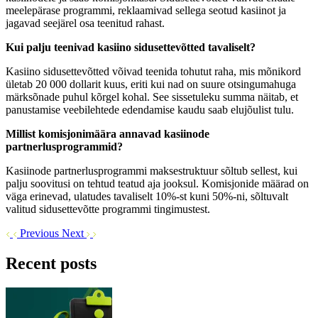
meelepärase programmi, reklaamivad sellega seotud kasiinot ja
jagavad seejärel osa teenitud rahast.
Kui palju teenivad kasiino sidusettevõtted tavaliselt?
Kasiino sidusettevõtted võivad teenida tohutut raha, mis mõnikord
ületab 20 000 dollarit kuus, eriti kui nad on suure otsingumahuga
märksõnade puhul kõrgel kohal. See sissetuleku summa näitab, et
panustamise veebilehtede edendamise kaudu saab elujõulist tulu.
Millist komisjonimäära annavad kasiinode
partnerlusprogrammid?
Kasiinode partnerlusprogrammi maksestruktuur sõltub sellest, kui
palju soovitusi on tehtud teatud aja jooksul. Komisjonide määrad on
väga erinevad, ulatudes tavaliselt 10%-st kuni 50%-ni, sõltuvalt
valitud sidusettevõtte programmi tingimustest.
Previous
Next
Recent posts