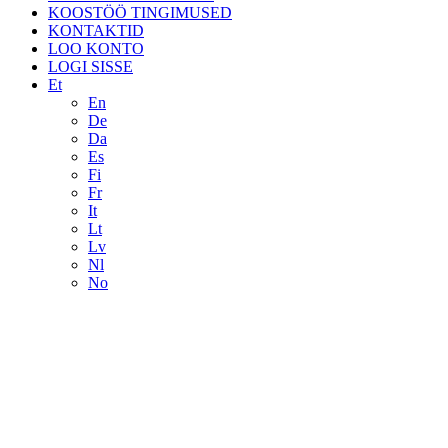
KOOSTÖÖ TINGIMUSED
KONTAKTID
LOO KONTO
LOGI SISSE
Et
En
De
Da
Es
Fi
Fr
It
Lt
Lv
Nl
No