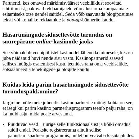
Partnerid, kes omavad märkimisväärset veebiliiklust soovitud
sihtrühmast, pakuvad reklaamijatele võimalusi oma kampaaniate
esitamiseks otse nendel saitidel. Seda võib saavutada blogipostituse
teksti või kohalike reklaamide ja
pop-up-
bännerite kaudu.
Hasartmängude sidusettevõtte turundus on
suurepärane
online-
kasiinode jaoks
See võimaldab veebipõhistel kasiinodel läheneda inimesele, kes on
juba näidanud huvi nende sisu vastu. Kasiinopartnerid saavad
sellises müügis osalemisest kasu, teenides raha oma veebisaitide,
sotsiaalmeedia lehekülgede ja blogide kaudu.
Kuidas leida parim hasartmängude sidusettevõtte
turunduspakkumine?
Järgmine mõte meie juhendis kasiinopartnerite müügi kohta on see,
et isegi kui parim kasiino partnerlusprogramm teenib palju raha, on
ka muid asju, mida peate arvestama.
Puuduvad vead – uurige selle funktsionaalsust ja kõiki omadusi
saidil endal. Peaksite registreeruma ainult sellise
panustamispartneri programmis, millel on veavaba kasutajaliides.