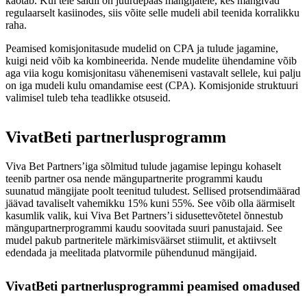
kaotab. Kui teie saidil on juurdepääs mängijatele, kes mängivad
regulaarselt kasiinodes, siis võite selle mudeli abil teenida korralikku
raha.
Peamised komisjonitasude mudelid on CPA ja tulude jagamine,
kuigi neid võib ka kombineerida. Nende mudelite ühendamine võib
aga viia kogu komisjonitasu vähenemiseni vastavalt sellele, kui palju
on iga mudeli kulu omandamise eest (CPA). Komisjonide struktuuri
valimisel tuleb teha teadlikke otsuseid.
VivatBeti partnerlusprogramm
Viva Bet Partners’iga sõlmitud tulude jagamise lepingu kohaselt
teenib partner osa nende mängupartnerite programmi kaudu
suunatud mängijate poolt teenitud tuludest. Sellised protsendimäärad
jäävad tavaliselt vahemikku 15% kuni 55%. See võib olla äärmiselt
kasumlik valik, kui Viva Bet Partners’i sidusettevõtetel õnnestub
mängupartnerprogrammi kaudu soovitada suuri panustajaid. See
mudel pakub partneritele märkimisväärset stiimulit, et aktiivselt
edendada ja meelitada platvormile pühendunud mängijaid.
VivatBeti partnerlusprogrammi peamised omadused