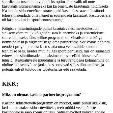
spordiennustused toimivad, oleks optimaalne valik nii uute
kasutajate ligimeelitamiseks kui ka praeguste kasutajate hoidmiseks.
Kasiinode sidusettevõtete strateegiaid kasutades saavad kasiinod
tõhusalt laiendada oma haaret ja suurendada kaasatust, kasutades ära
nii kasiino- kui ka spordiennustusturge.
Kõigist e-hasartmängude puhul kasutatavatest meetoditest on
sidusettevõtte müük kõige tõhusam laienemiseks ja sissetulekute
suurendamiseks. Üks selline programm on VivatBet oma kõrge
komisjonitasu ja tugiteenustega oma partneritele. See võimaldab neil
nendest programmidest kasu saada oma veebisaitide kaudu tulu
teenimise osas, lisades muu hulgas spordipanuseid, mis on suunatud
erinevatele sihtrühmadele, maksimeerides seeläbi sidusettevõtte
tulusid. Regulatiivsete muudatuste ja turutrendidega kohanemine on
oluline sidusettevõtete jaoks, kes soovivad selles dünaamilises ja
potentsiaalselt tulutoovas tööstusharus edu saavutada.
KKK:
Miks on olemas kasiino partnerlusprogramm?
Kasiino sidusettevõtteprogramm on meetod, mille puhul üksikisik,
keda nimetatakse sidusettevõtteks, teeb müüki veebipõhiste
kasiinodele ja saab komisjonitasu. Sidusettevõtted valivad endale