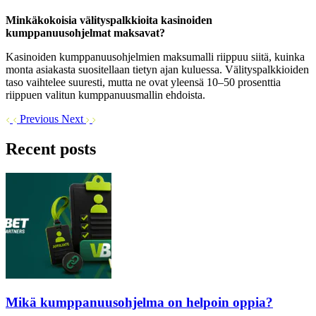
Minkäkokoisia välityspalkkioita kasinoiden
kumppanuusohjelmat maksavat?
Kasinoiden kumppanuusohjelmien maksumalli riippuu siitä, kuinka
monta asiakasta suositellaan tietyn ajan kuluessa. Välityspalkkioiden
taso vaihtelee suuresti, mutta ne ovat yleensä 10–50 prosenttia
riippuen valitun kumppanuusmallin ehdoista.
Previous
Next
Recent posts
Mikä kumppanuusohjelma on helpoin oppia?