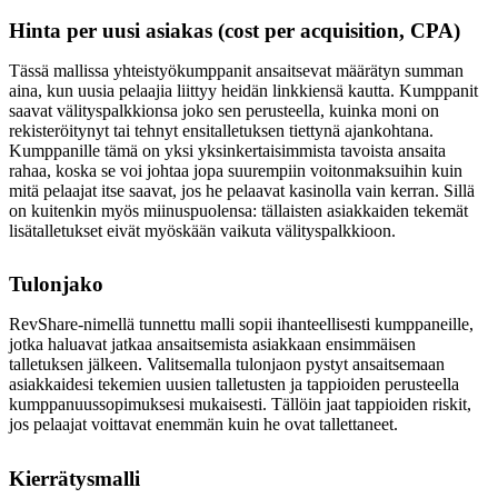
Hinta per uusi asiakas (cost per acquisition, CPA)
Tässä mallissa yhteistyökumppanit ansaitsevat määrätyn summan
aina, kun uusia pelaajia liittyy heidän linkkiensä kautta. Kumppanit
saavat välityspalkkionsa joko sen perusteella, kuinka moni on
rekisteröitynyt tai tehnyt ensitalletuksen tiettynä ajankohtana.
Kumppanille tämä on yksi yksinkertaisimmista tavoista ansaita
rahaa, koska se voi johtaa jopa suurempiin voitonmaksuihin kuin
mitä pelaajat itse saavat, jos he pelaavat kasinolla vain kerran. Sillä
on kuitenkin myös miinuspuolensa: tällaisten asiakkaiden tekemät
lisätalletukset eivät myöskään vaikuta välityspalkkioon.
Tulonjako
RevShare-nimellä tunnettu malli sopii ihanteellisesti kumppaneille,
jotka haluavat jatkaa ansaitsemista asiakkaan ensimmäisen
talletuksen jälkeen. Valitsemalla tulonjaon pystyt ansaitsemaan
asiakkaidesi tekemien uusien talletusten ja tappioiden perusteella
kumppanuussopimuksesi mukaisesti. Tällöin jaat tappioiden riskit,
jos pelaajat voittavat enemmän kuin he ovat tallettaneet.
Kierrätysmalli