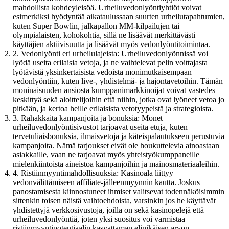
mahdollista kohdeyleisöä. Urheiluvedonlyöntiyhtiöt voivat
esimerkiksi hyödyntää aikataulussaan suurten urheilutapahtumien,
kuten Super Bowlin, jalkapallon MM-kilpailujen tai
olympialaisten, kohokohtia, sillä ne lisäävät merkittävästi
käyttäjien aktiivisuutta ja lisäävät myös vedonlyöntitoimintaa.
2. Vedonlyönti eri urheilulajeista: Urheiluvedonlyönnissä voi
lyödä useita erilaisia vetoja, ja ne vaihtelevat pelin voittajasta
lyötävistä yksinkertaisista vedoista monimutkaisempaan
vedonlyöntiin, kuten live-, yhdistelmä- ja hajontavetoihin. Tämän
moninaisuuden ansiosta kumppanimarkkinoijat voivat vastedes
keskittyä sekä aloittelijoihin että niihin, jotka ovat lyöneet vetoa jo
pitkään, ja kertoa heille erilaisista vetotyypeistä ja strategioista.
3. Rahakkaita kampanjoita ja bonuksia: Monet
urheiluvedonlyöntisivustot tarjoavat useita etuja, kuten
tervetuliaisbonuksia, ilmaisvetoja ja käteispalautukseen perustuvia
kampanjoita. Nämä tarjoukset eivät ole houkuttelevia ainoastaan
asiakkaille, vaan ne tarjoavat myös yhteistyökumppaneille
mielenkiintoista aineistoa kampanjoihin ja mainosmateriaaleihin.
4. Ristiinmyyntimahdollisuuksia: Kasinoala liittyy
vedonvälittämiseen affiliate-jälleenmyynnin kautta. Joskus
panostamisesta kiinnostuneet ihmiset valitsevat todennäköisimmin
sittenkin toisen näistä vaihtoehdoista, varsinkin jos he käyttävät
yhdistettyjä verkkosivustoja, joilla on sekä kasinopelejä että
urheiluvedonlyöntiä, joten yksi suositus voi varmistaa
ristiinmyyntipotentiaalin kasvattaman elinikäisen arvon.