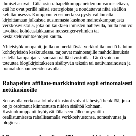
ihmiset asuvat. Tältä osin rahapelikumppaneiden on varmistettava,
että he ovat perillä näistä strategioista ja noudattavat niitä sisällön
kehittämisessä. Kumppani ei esimerkiksi pysty välttämättä
kirjoittamaan julkaisua uusimmasta kasinon mainoskampanjasta
verkkosivustolla, joka on kaikkien ihmisten nähtävillä, mutta hän voi
tavoittaa kohdeasiakkaansa messenger-ryhmien tai
keskusteluvaihtoehtojen kautta.
Yhteistyökumppanit, joilla on merkittävää verkkoliikennettä halutun
kohdeyleisön keskuudessa, tarjoavat mainostajille mahdollisuuksia
esitellä kampanjansa suoraan näillä sivustoilla. Tämä voidaan
toteuttaa blogikirjoitukseen sisältyvän tekstin tai natiivimainosten ja
ponnahdusbannereiden avulla.
Rahapelien affiliate-markkinointi sopii erinomaisesti
nettikasinoille
Sen avulla verkossa toimivat kasinot voivat lähestyä henkilöä, joka
on jo osoittanut kiinnostusta niiden sisältöä kohtaan.
Kasinokumppanit hyötyvät tällaiseen jälleenmyyntiin
osallistumisesta rahallistamalla verkkosivustonsa, somesivunsa ja
bloginsa.