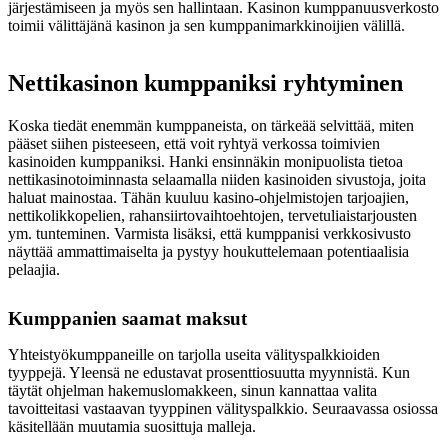
järjestämiseen ja myös sen hallintaan. Kasinon kumppanuusverkosto
toimii välittäjänä kasinon ja sen kumppanimarkkinoijien välillä.
Nettikasinon kumppaniksi ryhtyminen
Koska tiedät enemmän kumppaneista, on tärkeää selvittää, miten
pääset siihen pisteeseen, että voit ryhtyä verkossa toimivien
kasinoiden kumppaniksi. Hanki ensinnäkin monipuolista tietoa
nettikasinotoiminnasta selaamalla niiden kasinoiden sivustoja, joita
haluat mainostaa. Tähän kuuluu kasino-ohjelmistojen tarjoajien,
nettikolikkopelien, rahansiirtovaihtoehtojen, tervetuliaistarjousten
ym. tunteminen. Varmista lisäksi, että kumppanisi verkkosivusto
näyttää ammattimaiselta ja pystyy houkuttelemaan potentiaalisia
pelaajia.
Kumppanien saamat maksut
Yhteistyökumppaneille on tarjolla useita välityspalkkioiden
tyyppejä. Yleensä ne edustavat prosenttiosuutta myynnistä. Kun
täytät ohjelman hakemuslomakkeen, sinun kannattaa valita
tavoitteitasi vastaavan tyyppinen välityspalkkio. Seuraavassa osiossa
käsitellään muutamia suosittuja malleja.