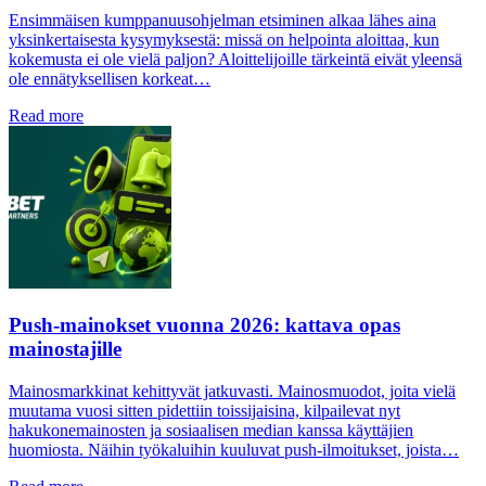
Ensimmäisen kumppanuusohjelman etsiminen alkaa lähes aina
yksinkertaisesta kysymyksestä: missä on helpointa aloittaa, kun
kokemusta ei ole vielä paljon? Aloittelijoille tärkeintä eivät yleensä
ole ennätyksellisen korkeat…
Read more
Push-mainokset vuonna 2026: kattava opas
mainostajille
Mainosmarkkinat kehittyvät jatkuvasti. Mainosmuodot, joita vielä
muutama vuosi sitten pidettiin toissijaisina, kilpailevat nyt
hakukonemainosten ja sosiaalisen median kanssa käyttäjien
huomiosta. Näihin työkaluihin kuuluvat push-ilmoitukset, joista…