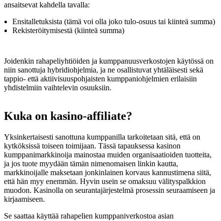
ansaitsevat kahdella tavalla:
Ensitalletuksista (tämä voi olla joko tulo-osuus tai kiinteä summa)
Rekisteröitymisestä (kiinteä summa)
Joidenkin rahapeliyhtiöiden ja kumppanuusverkostojen käytössä on
niin sanottuja hybridiohjelmia, ja ne osallistuvat yhtäläisesti sekä
tappio- että aktiivisuuspohjaisten kumppaniohjelmien erilaisiin
yhdistelmiin vaihtelevin osuuksiin.
Kuka on kasino-affiliate?
Yksinkertaisesti sanottuna kumppanilla tarkoitetaan sitä, että on
kytköksissä toiseen toimijaan. Tässä tapauksessa kasinon
kumppanimarkkinoija mainostaa muiden organisaatioiden tuotteita,
ja jos tuote myydään tämän nimenomaisen linkin kautta,
markkinoijalle maksetaan jonkinlainen korvaus kannustimena siitä,
että hän myy enemmän. Hyvin usein se omaksuu välityspalkkion
muodon. Kasinolla on seurantajärjestelmä prosessin seuraamiseen ja
kirjaamiseen.
Se saattaa käyttää rahapelien kumppaniverkostoa asian