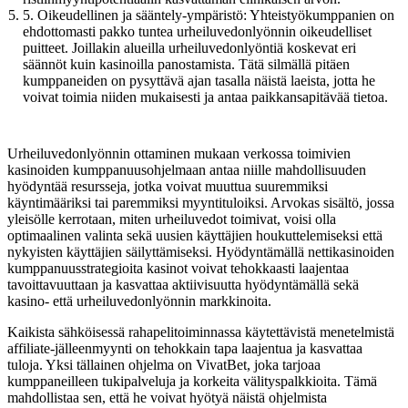
5. Oikeudellinen ja sääntely-ympäristö: Yhteistyökumppanien on
ehdottomasti pakko tuntea urheiluvedonlyönnin oikeudelliset
puitteet. Joillakin alueilla urheiluvedonlyöntiä koskevat eri
säännöt kuin kasinoilla panostamista. Tätä silmällä pitäen
kumppaneiden on pysyttävä ajan tasalla näistä laeista, jotta he
voivat toimia niiden mukaisesti ja antaa paikkansapitävää tietoa.
Urheiluvedonlyönnin ottaminen mukaan verkossa toimivien
kasinoiden kumppanuusohjelmaan antaa niille mahdollisuuden
hyödyntää resursseja, jotka voivat muuttua suuremmiksi
käyntimääriksi tai paremmiksi myyntituloiksi. Arvokas sisältö, jossa
yleisölle kerrotaan, miten urheiluvedot toimivat, voisi olla
optimaalinen valinta sekä uusien käyttäjien houkuttelemiseksi että
nykyisten käyttäjien säilyttämiseksi. Hyödyntämällä nettikasinoiden
kumppanuusstrategioita kasinot voivat tehokkaasti laajentaa
tavoittavuuttaan ja kasvattaa aktiivisuutta hyödyntämällä sekä
kasino- että urheiluvedonlyönnin markkinoita.
Kaikista sähköisessä rahapelitoiminnassa käytettävistä menetelmistä
affiliate-jälleenmyynti on tehokkain tapa laajentua ja kasvattaa
tuloja. Yksi tällainen ohjelma on VivatBet, joka tarjoaa
kumppaneilleen tukipalveluja ja korkeita välityspalkkioita. Tämä
mahdollistaa sen, että he voivat hyötyä näistä ohjelmista