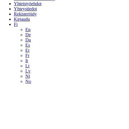
Yhteistyöehdot
Yhteystiedot
Rekisteröidy
Kirjaudu
Fi
En
De
Da
Es
Et
Fr
It
Lt
Lv
Nl
No