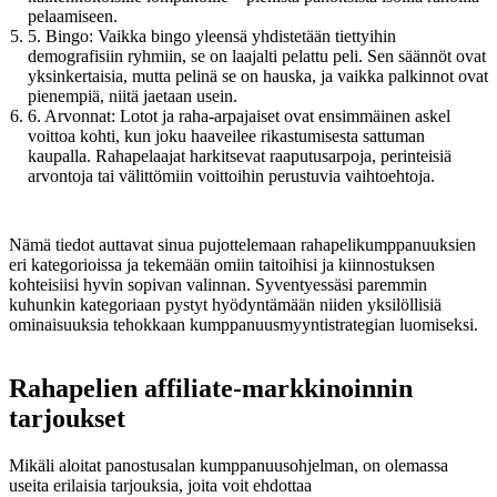
pelaamiseen.
5. Bingo: Vaikka bingo yleensä yhdistetään tiettyihin
demografisiin ryhmiin, se on laajalti pelattu peli. Sen säännöt ovat
yksinkertaisia, mutta pelinä se on hauska, ja vaikka palkinnot ovat
pienempiä, niitä jaetaan usein.
6. Arvonnat: Lotot ja raha-arpajaiset ovat ensimmäinen askel
voittoa kohti, kun joku haaveilee rikastumisesta sattuman
kaupalla. Rahapelaajat harkitsevat raaputusarpoja, perinteisiä
arvontoja tai välittömiin voittoihin perustuvia vaihtoehtoja.
Nämä tiedot auttavat sinua pujottelemaan rahapelikumppanuuksien
eri kategorioissa ja tekemään omiin taitoihisi ja kiinnostuksen
kohteisiisi hyvin sopivan valinnan. Syventyessäsi paremmin
kuhunkin kategoriaan pystyt hyödyntämään niiden yksilöllisiä
ominaisuuksia tehokkaan kumppanuusmyyntistrategian luomiseksi.
Rahapelien affiliate-markkinoinnin
tarjoukset
Mikäli aloitat panostusalan kumppanuusohjelman, on olemassa
useita erilaisia tarjouksia, joita voit ehdottaa