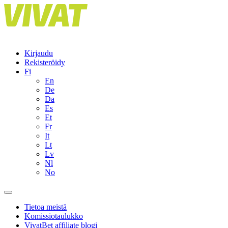
Skip
to
content
Kirjaudu
Rekisteröidy
Fi
En
De
Da
Es
Et
Fr
It
Lt
Lv
Nl
No
Tietoa meistä
Komissiotaulukko
VivatBet affiliate blogi