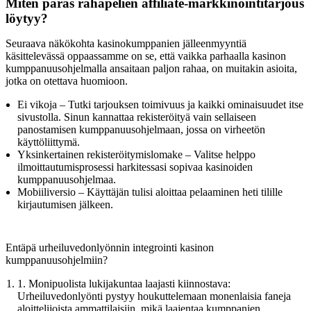
Miten paras rahapelien affiliate-markkinointitarjous
löytyy?
Seuraava näkökohta kasinokumppanien jälleenmyyntiä
käsittelevässä oppaassamme on se, että vaikka parhaalla kasinon
kumppanuusohjelmalla ansaitaan paljon rahaa, on muitakin asioita,
jotka on otettava huomioon.
Ei vikoja – Tutki tarjouksen toimivuus ja kaikki ominaisuudet itse
sivustolla. Sinun kannattaa rekisteröityä vain sellaiseen
panostamisen kumppanuusohjelmaan, jossa on virheetön
käyttöliittymä.
Yksinkertainen rekisteröitymislomake – Valitse helppo
ilmoittautumisprosessi harkitessasi sopivaa kasinoiden
kumppanuusohjelmaa.
Mobiiliversio – Käyttäjän tulisi aloittaa pelaaminen heti tilille
kirjautumisen jälkeen.
Entäpä urheiluvedonlyönnin integrointi kasinon
kumppanuusohjelmiin?
1. Monipuolista lukijakuntaa laajasti kiinnostava:
Urheiluvedonlyönti pystyy houkuttelemaan monenlaisia faneja
aloittelijoista ammattilaisiin, mikä laajentaa kumppanien