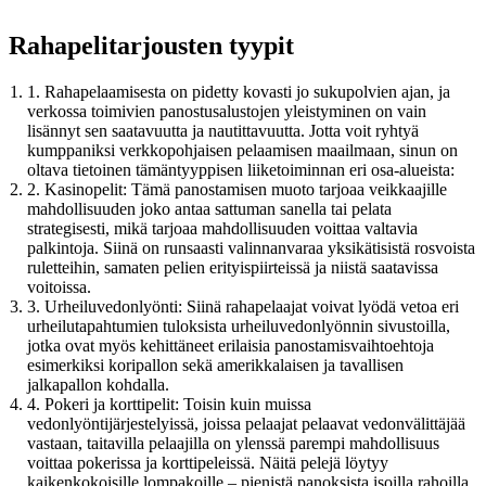
Rahapelitarjousten tyypit
1. Rahapelaamisesta on pidetty kovasti jo sukupolvien ajan, ja
verkossa toimivien panostusalustojen yleistyminen on vain
lisännyt sen saatavuutta ja nautittavuutta. Jotta voit ryhtyä
kumppaniksi verkkopohjaisen pelaamisen maailmaan, sinun on
oltava tietoinen tämäntyyppisen liiketoiminnan eri osa-alueista:
2. Kasinopelit: Tämä panostamisen muoto tarjoaa veikkaajille
mahdollisuuden joko antaa sattuman sanella tai pelata
strategisesti, mikä tarjoaa mahdollisuuden voittaa valtavia
palkintoja. Siinä on runsaasti valinnanvaraa yksikätisistä rosvoista
ruletteihin, samaten pelien erityispiirteissä ja niistä saatavissa
voitoissa.
3. Urheiluvedonlyönti: Siinä rahapelaajat voivat lyödä vetoa eri
urheilutapahtumien tuloksista urheiluvedonlyönnin sivustoilla,
jotka ovat myös kehittäneet erilaisia panostamisvaihtoehtoja
esimerkiksi koripallon sekä amerikkalaisen ja tavallisen
jalkapallon kohdalla.
4. Pokeri ja korttipelit: Toisin kuin muissa
vedonlyöntijärjestelyissä, joissa pelaajat pelaavat vedonvälittäjää
vastaan, taitavilla pelaajilla on ylenssä parempi mahdollisuus
voittaa pokerissa ja korttipeleissä. Näitä pelejä löytyy
kaikenkokoisille lompakoille – pienistä panoksista isoilla rahoilla