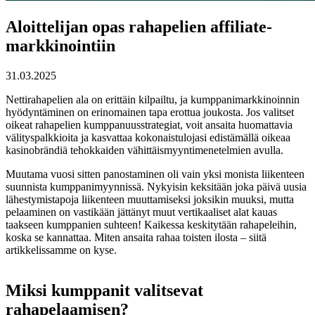
Aloittelijan opas rahapelien affiliate-
markkinointiin
31.03.2025
Nettirahapelien ala on erittäin kilpailtu, ja kumppanimarkkinoinnin
hyödyntäminen on erinomainen tapa erottua joukosta. Jos valitset
oikeat rahapelien kumppanuusstrategiat, voit ansaita huomattavia
välityspalkkioita ja kasvattaa kokonaistulojasi edistämällä oikeaa
kasinobrändiä tehokkaiden vähittäismyyntimenetelmien avulla.
Muutama vuosi sitten panostaminen oli vain yksi monista liikenteen
suunnista kumppanimyynnissä. Nykyisin keksitään joka päivä uusia
lähestymistapoja liikenteen muuttamiseksi joksikin muuksi, mutta
pelaaminen on vastikään jättänyt muut vertikaaliset alat kauas
taakseen kumppanien suhteen! Kaikessa keskitytään rahapeleihin,
koska se kannattaa. Miten ansaita rahaa toisten ilosta – siitä
artikkelissamme on kyse.
Miksi kumppanit valitsevat
rahapelaamisen?