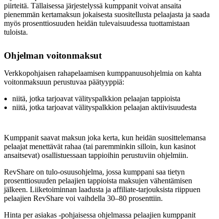
piirteitä. Tällaisessa järjestelyssä kumppanit voivat ansaita
pienemmän kertamaksun jokaisesta suositellusta pelaajasta ja saada
myös prosenttiosuuden heidän tulevaisuudessa tuottamistaan
tuloista.
Ohjelman voitonmaksut
Verkkopohjaisen rahapelaamisen kumppanuusohjelmia on kahta
voitonmaksuun perustuvaa päätyyppiä:
niitä, jotka tarjoavat välityspalkkion pelaajan tappioista
niitä, jotka tarjoavat välityspalkkion pelaajan aktiivisuudesta
Kumppanit saavat maksun joka kerta, kun heidän suosittelemansa
pelaajat menettävät rahaa (tai paremminkin silloin, kun kasinot
ansaitsevat) osallistuessaan tappioihin perustuviin ohjelmiin.
RevShare on tulo-osuusohjelma, jossa kumppani saa tietyn
prosenttiosuuden pelaajien tappioista maksujen vähentämisen
jälkeen. Liiketoiminnan laadusta ja affiliate-tarjouksista riippuen
pelaajien RevShare voi vaihdella 30–80 prosenttiin.
Hinta per asiakas -pohjaisessa ohjelmassa pelaajien kumppanit