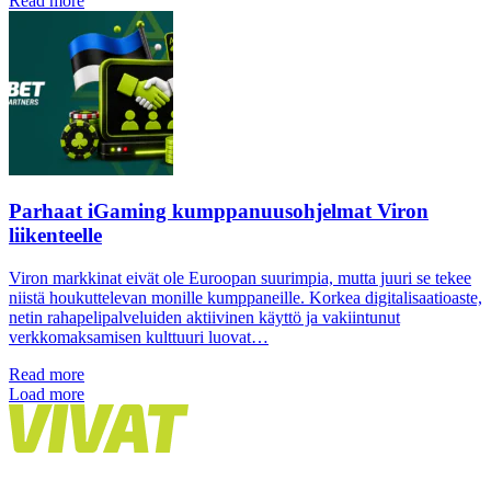
Read more
Parhaat iGaming kumppanuusohjelmat Viron
liikenteelle
Viron markkinat eivät ole Euroopan suurimpia, mutta juuri se tekee
niistä houkuttelevan monille kumppaneille. Korkea digitalisaatioaste,
netin rahapelipalveluiden aktiivinen käyttö ja vakiintunut
verkkomaksamisen kulttuuri luovat…
Read more
Load more