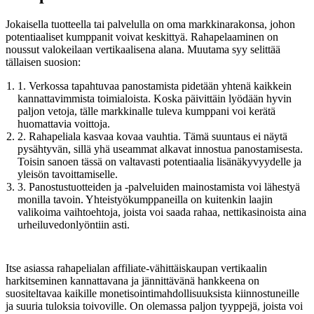
Jokaisella tuotteella tai palvelulla on oma markkinarakonsa, johon
potentiaaliset kumppanit voivat keskittyä. Rahapelaaminen on
noussut valokeilaan vertikaalisena alana. Muutama syy selittää
tällaisen suosion:
1. Verkossa tapahtuvaa panostamista pidetään yhtenä kaikkein
kannattavimmista toimialoista. Koska päivittäin lyödään hyvin
paljon vetoja, tälle markkinalle tuleva kumppani voi kerätä
huomattavia voittoja.
2. Rahapeliala kasvaa kovaa vauhtia. Tämä suuntaus ei näytä
pysähtyvän, sillä yhä useammat alkavat innostua panostamisesta.
Toisin sanoen tässä on valtavasti potentiaalia lisänäkyvyydelle ja
yleisön tavoittamiselle.
3. Panostustuotteiden ja -palveluiden mainostamista voi lähestyä
monilla tavoin. Yhteistyökumppaneilla on kuitenkin laajin
valikoima vaihtoehtoja, joista voi saada rahaa, nettikasinoista aina
urheiluvedonlyöntiin asti.
Itse asiassa rahapelialan affiliate-vähittäiskaupan vertikaalin
harkitseminen kannattavana ja jännittävänä hankkeena on
suositeltavaa kaikille monetisointimahdollisuuksista kiinnostuneille
ja suuria tuloksia toivoville. On olemassa paljon tyyppejä, joista voi