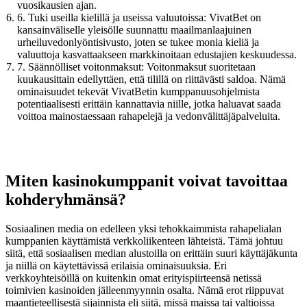
vuosikausien ajan.
6. Tuki useilla kielillä ja useissa valuutoissa: VivatBet on
kansainväliselle yleisölle suunnattu maailmanlaajuinen
urheiluvedonlyöntisivusto, joten se tukee monia kieliä ja
valuuttoja kasvattaakseen markkinoitaan edustajien keskuudessa.
7. Säännölliset voitonmaksut: Voitonmaksut suoritetaan
kuukausittain edellyttäen, että tilillä on riittävästi saldoa. Nämä
ominaisuudet tekevät VivatBetin kumppanuusohjelmista
potentiaalisesti erittäin kannattavia niille, jotka haluavat saada
voittoa mainostaessaan rahapelejä ja vedonvälittäjäpalveluita.
Miten kasinokumppanit voivat tavoittaa
kohderyhmänsä?
Sosiaalinen media on edelleen yksi tehokkaimmista rahapelialan
kumppanien käyttämistä verkkoliikenteen lähteistä. Tämä johtuu
siitä, että sosiaalisen median alustoilla on erittäin suuri käyttäjäkunta
ja niillä on käytettävissä erilaisia ominaisuuksia. Eri
verkkoyhteisöillä on kuitenkin omat erityispiirteensä netissä
toimivien kasinoiden jälleenmyynnin osalta. Nämä erot riippuvat
maantieteellisestä sijainnista eli siitä, missä maissa tai valtioissa