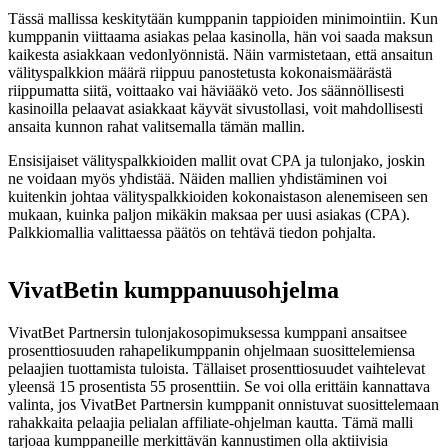
Tässä mallissa keskitytään kumppanin tappioiden minimointiin. Kun
kumppanin viittaama asiakas pelaa kasinolla, hän voi saada maksun
kaikesta asiakkaan vedonlyönnistä. Näin varmistetaan, että ansaitun
välityspalkkion määrä riippuu panostetusta kokonaismäärästä
riippumatta siitä, voittaako vai häviääkö veto. Jos säännöllisesti
kasinoilla pelaavat asiakkaat käyvät sivustollasi, voit mahdollisesti
ansaita kunnon rahat valitsemalla tämän mallin.
Ensisijaiset välityspalkkioiden mallit ovat CPA ja tulonjako, joskin
ne voidaan myös yhdistää. Näiden mallien yhdistäminen voi
kuitenkin johtaa välityspalkkioiden kokonaistason alenemiseen sen
mukaan, kuinka paljon mikäkin maksaa per uusi asiakas (CPA).
Palkkiomallia valittaessa päätös on tehtävä tiedon pohjalta.
VivatBetin kumppanuusohjelma
VivatBet Partnersin tulonjakosopimuksessa kumppani ansaitsee
prosenttiosuuden rahapelikumppanin ohjelmaan suosittelemiensa
pelaajien tuottamista tuloista. Tällaiset prosenttiosuudet vaihtelevat
yleensä 15 prosentista 55 prosenttiin. Se voi olla erittäin kannattava
valinta, jos VivatBet Partnersin kumppanit onnistuvat suosittelemaan
rahakkaita pelaajia pelialan affiliate-ohjelman kautta. Tämä malli
tarjoaa kumppaneille merkittävän kannustimen olla aktiivisia