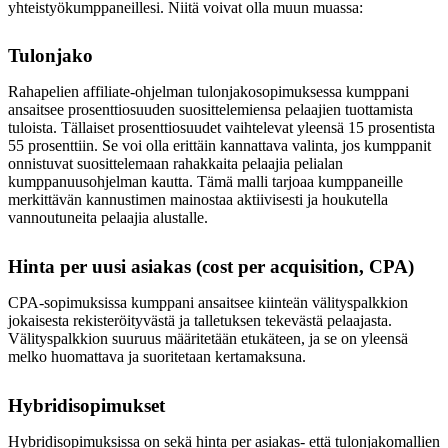
yhteistyökumppaneillesi. Niitä voivat olla muun muassa:
Tulonjako
Rahapelien affiliate-ohjelman tulonjakosopimuksessa kumppani
ansaitsee prosenttiosuuden suosittelemiensa pelaajien tuottamista
tuloista. Tällaiset prosenttiosuudet vaihtelevat yleensä 15 prosentista
55 prosenttiin. Se voi olla erittäin kannattava valinta, jos kumppanit
onnistuvat suosittelemaan rahakkaita pelaajia pelialan
kumppanuusohjelman kautta. Tämä malli tarjoaa kumppaneille
merkittävän kannustimen mainostaa aktiivisesti ja houkutella
vannoutuneita pelaajia alustalle.
Hinta per uusi asiakas (cost per acquisition, CPA)
CPA-sopimuksissa kumppani ansaitsee kiinteän välityspalkkion
jokaisesta rekisteröityvästä ja talletuksen tekevästä pelaajasta.
Välityspalkkion suuruus määritetään etukäteen, ja se on yleensä
melko huomattava ja suoritetaan kertamaksuna.
Hybridisopimukset
Hybridisopimuksissa on sekä hinta per asiakas- että tulonjakomallien