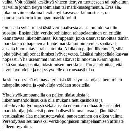
valita. Voit päättää keskittyä yhteen tiettyyn tuotteeseen tai palveluun
tai valita jonkin tietyn toimialan tai markkinasegmentin. Eräs ala,
joka on viime aikoina herättänyt kasvavaa kiinnostusta, on
panostussektorin kumppanimarkkinointi.
On useita syitä, miksi tästä vertikaalisesta alasta on tulossa niin
suosittu. Ensinnäkin verkkopohjainen rahapelaaminen on erittäin
kannattavaa liiketoimintaa. Kumppanit, jotka osaavat tavoittaa tämän
markkinan rahapelien affiliate-markkinoinnin avulla, saattavat
ansaita huomattavia rahasummia. Alalla on paljon liikennettä, sillä
joka päivä miljoonat ihmiset lyövät vetoa. Lisäksi rahapeliala kasvaa
nopeasti. Yhä useammat ihmiset alkavat kiinnostua iGamingista,
eikä suuntaus osoita hidastumisen merkkejä. Tämä tarkoittaa, että
tavoittavuudelle ja näkyvyydelle on runsaasti tilaa.
Ja sitten on vielä olemassa erilaisia lähestymistapoja siihen, miten
rahapelituotteita ja -palveluja voidaan suositella.
Yhteistyökumppaneilla on paljon tilaisuuksia ja
liikennemahdollisuuksia olla mukana nettikasinoissa ja
urheiluvedonlyönnissä sekä ansaita enemmän rahaa. Jos siis olet
markkinoija, joka etsii potentiaalisesti kannattavaa ja jännittävää
vertikaalista alaa mainostettavaksi, panostaminen on oikea valinta.
Perehdytään seuraavaksi verkkopohjaisen rahapelaamisen affiliate-
jälleenmyyntiin.