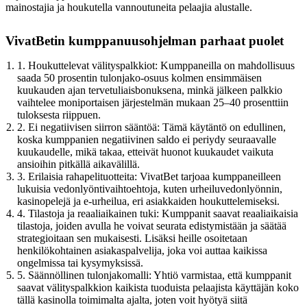
mainostajia ja houkutella vannoutuneita pelaajia alustalle.
VivatBetin kumppanuusohjelman parhaat puolet
1. Houkuttelevat välityspalkkiot: Kumppaneilla on mahdollisuus
saada 50 prosentin tulonjako-osuus kolmen ensimmäisen
kuukauden ajan tervetuliaisbonuksena, minkä jälkeen palkkio
vaihtelee moniportaisen järjestelmän mukaan 25–40 prosenttiin
tuloksesta riippuen.
2. Ei negatiivisen siirron sääntöä: Tämä käytäntö on edullinen,
koska kumppanien negatiivinen saldo ei periydy seuraavalle
kuukaudelle, mikä takaa, etteivät huonot kuukaudet vaikuta
ansioihin pitkällä aikavälillä.
3. Erilaisia rahapelituotteita: VivatBet tarjoaa kumppaneilleen
lukuisia vedonlyöntivaihtoehtoja, kuten urheiluvedonlyönnin,
kasinopelejä ja e-urheilua, eri asiakkaiden houkuttelemiseksi.
4. Tilastoja ja reaaliaikainen tuki: Kumppanit saavat reaaliaikaisia
tilastoja, joiden avulla he voivat seurata edistymistään ja säätää
strategioitaan sen mukaisesti. Lisäksi heille osoitetaan
henkilökohtainen asiakaspalvelija, joka voi auttaa kaikissa
ongelmissa tai kysymyksissä.
5. Säännöllinen tulonjakomalli: Yhtiö varmistaa, että kumppanit
saavat välityspalkkion kaikista tuoduista pelaajista käyttäjän koko
tällä kasinolla toimimalta ajalta, joten voit hyötyä siitä