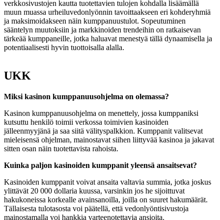
verkkosivustojen kautta tuotettavien tulojen kohdalla lisäämällä
muun muassa urheiluvedonlyönnin tavoittaakseen eri kohderyhmiä
ja maksimoidakseen näin kumppanuustulot. Sopeutuminen
sääntelyn muutoksiin ja markkinoiden trendeihin on ratkaisevan
tärkeää kumppaneille, jotka haluavat menestyä tällä dynaamisella ja
potentiaalisesti hyvin tuottoisalla alalla.
UKK
Miksi kasinon kumppanuusohjelma on olemassa?
Kasinon kumppanuusohjelma on menettely, jossa kumppaniksi
kutsuttu henkilö toimii verkossa toimivien kasinoiden
jälleenmyyjänä ja saa siitä välityspalkkion. Kumppanit valitsevat
mieleisensä ohjelman, mainostavat siihen liittyvää kasinoa ja jakavat
sitten osan näin tuotettavista rahoista.
Kuinka paljon kasinoiden kumppanit yleensä ansaitsevat?
Kasinoiden kumppanit voivat ansaita valtavia summia, jotka joskus
ylittävät 20 000 dollaria kuussa, varsinkin jos he sijoittuvat
hakukoneissa korkealle avainsanoilla, joilla on suuret hakumäärät.
Tällaisesta tulotasosta voi päätellä, että vedonlyöntisivustoja
mainostamalla voi hankkia varteenotettavia ansioita.