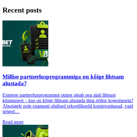
Recent posts
Millise partnerlusprogrammiga on kõige lihtsam
alustada?
Esimese partnerlusprogrammi otsing algab pea alati lihtsast
küsimusest – kus on kõige lihtsam alustada ilma erilise kogemuseta?
Algajatele pole enamasti olulised rekordilisedd komisjonitasud, vaid
selged…
Read more