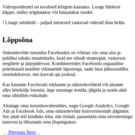
Videopostitustel on tavaliselt kõrgem kaasatus. Looge lühikesi
klippe, milles selgitatakse või hinnatakse toodet.
!
Lisage subtiitrid – paljud inimesed vaatavad videoid ilma helita.
Lõppsõna
Sidusettevõtte turundus Facebookis on võimas viis oma sisu ja
publiku rahaks muutmiseks, kuid see nõuab strateegiat, vastavust
reeglitele ja järjepidevust. Kombineerides Facebooki orgaanilise
potentsiaali tasuliste reklaamide täpsusega, saate luua jätkusuutliku
sissetulekuvoo, mis kasvab aja jooksul.
Kas kasutate Facebooki reklaame ja sidusettevõtteid või alustate
alles lehekülje loomist, ärge unustage testida, jälgida ja seada alati
oma sihtrühm esikohale.
Alustage oma turundusvahendites, nagu Google Analytics, Google
Ads ja Facebook Ads, oma sidusettevõtte konversioonide jälgimist.
See aitab teil kindlaks teha, mis töötab, parandada oma investeeringu
tasuvust ja tõhustada oma jõupingutusi.
Previous
Next