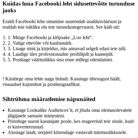
Kuidas luua Facebooki leht sidusettevõtte turunduse
jaoks
Eraldi Facebooki lehe omamine suurendab usaldusväärsust ja
eraldab teie isikliku elu teie turundustegevusest. See käib nii:
1. Minge Facebooki ja klõpsake „Loo leht“.
2. Valige ettevõte või kaubamärk.
3. Lisage nimi ja kirjeldus, mis annavad selgelt edasi teie niši.
4. Laadige üles professionaalne profiilipilt ja kaanepilt.
5. Postitage väärtuslikku sisu enne millegi edendamist.
!
Käsitlege oma lehte nagu brändi. Kasutage ühesugust häält,
visuaalset kujundust ja postitusgraafikut.
Sihtrühma määratlemise näpunäited
Kasutage Lookalike Audiences’it, et jõuda oma olemasolevatele
jälgijatele sarnaste inimesteni.
Pöörduge uuesti kasutajate poole, kes reageerisid teie sisule, kuid
ei konverteerunud.
Alustage laialt, seejärel kitsendage vastavalt tulemuslikkusele.