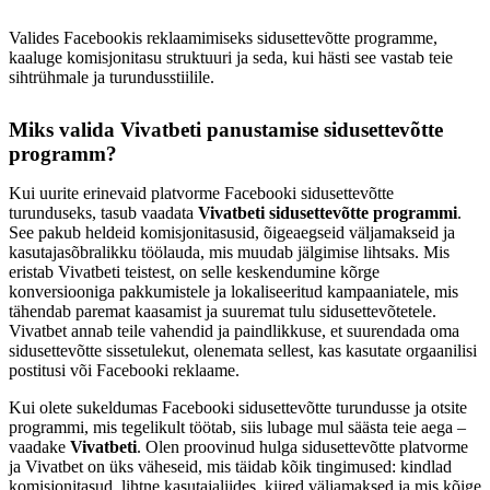
Valides Facebookis reklaamimiseks sidusettevõtte programme,
kaaluge komisjonitasu struktuuri ja seda, kui hästi see vastab teie
sihtrühmale ja turundusstiilile.
Miks valida Vivatbeti panustamise sidusettevõtte
programm?
Kui uurite erinevaid platvorme Facebooki sidusettevõtte
turunduseks, tasub vaadata
Vivatbeti sidusettevõtte programmi
.
See pakub heldeid komisjonitasusid, õigeaegseid väljamakseid ja
kasutajasõbralikku töölauda, mis muudab jälgimise lihtsaks. Mis
eristab Vivatbeti teistest, on selle keskendumine kõrge
konversiooniga pakkumistele ja lokaliseeritud kampaaniatele, mis
tähendab paremat kaasamist ja suuremat tulu sidusettevõtetele.
Vivatbet annab teile vahendid ja paindlikkuse, et suurendada oma
sidusettevõtte sissetulekut, olenemata sellest, kas kasutate orgaanilisi
postitusi või Facebooki reklaame.
Kui olete sukeldumas Facebooki sidusettevõtte turundusse ja otsite
programmi, mis tegelikult töötab, siis lubage mul säästa teie aega –
vaadake
Vivatbeti
. Olen proovinud hulga sidusettevõtte platvorme
ja Vivatbet on üks väheseid, mis täidab kõik tingimused: kindlad
komisjonitasud, lihtne kasutajaliides, kiired väljamaksed ja mis kõige