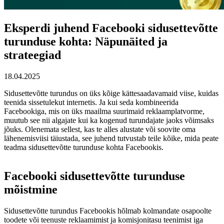
Eksperdi juhend Facebooki sidusettevõtte
turunduse kohta: Näpunäited ja
strateegiad
18.04.2025
Sidusettevõtte turundus on üks kõige kättesaadavamaid viise, kuidas
teenida sissetulekut internetis. Ja kui seda kombineerida
Facebookiga, mis on üks maailma suurimaid reklaamplatvorme,
muutub see nii algajate kui ka kogenud turundajate jaoks võimsaks
jõuks. Olenemata sellest, kas te alles alustate või soovite oma
lähenemisviisi täiustada, see juhend tutvustab teile kõike, mida peate
teadma sidusettevõtte turunduse kohta Facebookis.
Facebooki sidusettevõtte turunduse
mõistmine
Sidusettevõtte turundus Facebookis hõlmab kolmandate osapoolte
toodete või teenuste reklaamimist ja komisjonitasu teenimist iga