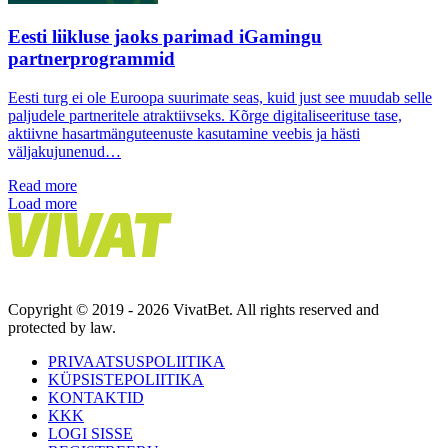
Eesti liikluse jaoks parimad iGamingu
partnerprogrammid
Eesti turg ei ole Euroopa suurimate seas, kuid just see muudab selle
paljudele partneritele atraktiivseks. Kõrge digitaliseerituse tase,
aktiivne hasartmänguteenuste kasutamine veebis ja hästi
väljakujunenud…
Read more
Load more
Copyright © 2019 - 2026 VivatBet. All rights reserved and
protected by law.
PRIVAATSUSPOLIITIKA
KÜPSISTEPOLIITIKA
KONTAKTID
KKK
LOGI SISSE