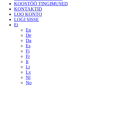
KOOSTÖÖ TINGIMUSED
KONTAKTID
LOO KONTO
LOGI SISSE
Et
En
De
Da
Es
Fi
Fr
It
Lt
Lv
Nl
No