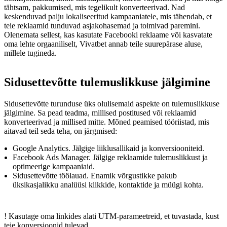
tähtsam, pakkumised, mis tegelikult konverteerivad. Nad
keskenduvad palju lokaliseeritud kampaaniatele, mis tähendab, et
teie reklaamid tunduvad asjakohasemad ja toimivad paremini.
Olenemata sellest, kas kasutate Facebooki reklaame või kasvatate
oma lehte orgaaniliselt, Vivatbet annab teile suurepärase aluse,
millele tugineda.
Sidusettevõtte tulemuslikkuse jälgimine
Sidusettevõtte turunduse üks olulisemaid aspekte on tulemuslikkuse
jälgimine. Sa pead teadma, millised postitused või reklaamid
konverteerivad ja millised mitte. Mõned peamised tööriistad, mis
aitavad teil seda teha, on järgmised:
Google Analytics. Jälgige liiklusallikaid ja konversiooniteid.
Facebook Ads Manager. Jälgige reklaamide tulemuslikkust ja
optimeerige kampaaniaid.
Sidusettevõtte töölauad. Enamik võrgustikke pakub
üksikasjalikku analüüsi klikkide, kontaktide ja müügi kohta.
! Kasutage oma linkides alati UTM-parameetreid, et tuvastada, kust
teie konversioonid tulevad.