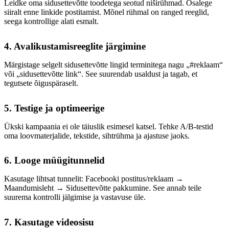
Leidke oma sidusettevõtte toodetega seotud niširühmad. Osalege
siiralt enne linkide postitamist. Mõnel rühmal on ranged reeglid,
seega kontrollige alati esmalt.
4. Avalikustamisreeglite järgimine
Märgistage selgelt sidusettevõtte lingid terminitega nagu „#reklaam“
või „sidusettevõtte link“. See suurendab usaldust ja tagab, et
tegutsete õiguspäraselt.
5. Testige ja optimeerige
Ükski kampaania ei ole täiuslik esimesel katsel. Tehke A/B-testid
oma loovmaterjalide, tekstide, sihtrühma ja ajastuse jaoks.
6. Looge müügitunnelid
Kasutage lihtsat tunnelit: Facebooki postitus/reklaam →
Maandumisleht → Sidusettevõtte pakkumine. See annab teile
suurema kontrolli jälgimise ja vastavuse üle.
7. Kasutage videosisu