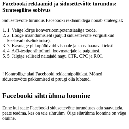
Facebooki reklaamid ja sidusettevõtte turundus:
Strateegiline sobivus
Sidusettevõtte turundus Facebooki reklaamidega nõuab strateegiat:
1. Valige kõrge konversioonipotentsiaaliga toode.
2. Looge maandumisleht (paljud sidusettevõtte võrgustikud
keelavad otselinkimise).
3. Kasutage pilkupüüdvaid visuaale ja kaasahaaravat teksti.
4. A/B-testige sihtrühmi, loovmaterjale ja paigutusi.
5. Jälgige selliseid näitajaid nagu CTR, CPC ja ROI.
! Kontrollige alati Facebooki reklaamipoliitikat. Mõned
sidusettevõtte pakkumised ei pruugi olla lubatud.
Facebooki sihtrühma loomine
Enne kui saate Facebooki sidusettevõtte turunduses edu saavutada,
peate teadma, kes on teie sihtrühm. Õige sihtrühma loomine on väga
oluline.