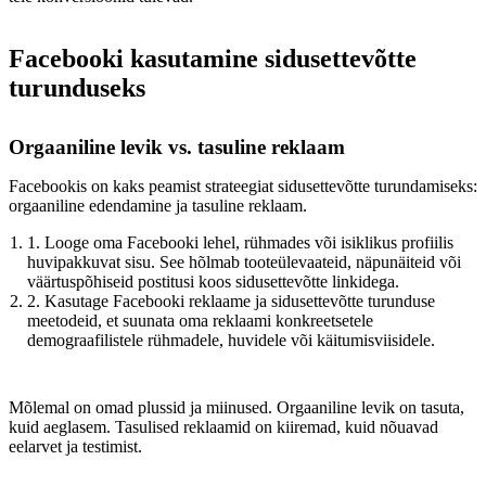
Facebooki kasutamine sidusettevõtte
turunduseks
Orgaaniline levik vs. tasuline reklaam
Facebookis on kaks peamist strateegiat sidusettevõtte turundamiseks:
orgaaniline edendamine ja tasuline reklaam.
1. Looge oma Facebooki lehel, rühmades või isiklikus profiilis
huvipakkuvat sisu. See hõlmab tooteülevaateid, näpunäiteid või
väärtuspõhiseid postitusi koos sidusettevõtte linkidega.
2. Kasutage Facebooki reklaame ja sidusettevõtte turunduse
meetodeid, et suunata oma reklaami konkreetsetele
demograafilistele rühmadele, huvidele või käitumisviisidele.
Mõlemal on omad plussid ja miinused. Orgaaniline levik on tasuta,
kuid aeglasem. Tasulised reklaamid on kiiremad, kuid nõuavad
eelarvet ja testimist.