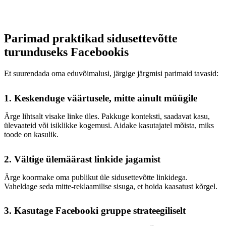
Parimad praktikad sidusettevõtte
turunduseks Facebookis
Et suurendada oma eduvõimalusi, järgige järgmisi parimaid tavasid:
1. Keskenduge väärtusele, mitte ainult müügile
Ärge lihtsalt visake linke üles. Pakkuge konteksti, saadavat kasu,
ülevaateid või isiklikke kogemusi. Aidake kasutajatel mõista, miks
toode on kasulik.
2. Vältige ülemäärast linkide jagamist
Ärge koormake oma publikut üle sidusettevõtte linkidega.
Vaheldage seda mitte-reklaamilise sisuga, et hoida kaasatust kõrgel.
3. Kasutage Facebooki gruppe strateegiliselt