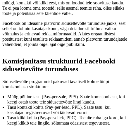
müügi, kontakti või kliki eest, mis on loodud teie soovituse kaudu.
Te ei pea looma oma tooteid; selle asemel teenite raha, olles sillaks
toote ja potentsiaalsete klientide vahel.
Facebook on ideaalne platvorm sidusettevõtte turunduse jaoks, sest
sellel on tohutu kasutajaskond, väga detailne sihtrühma valiku
võimalus ja erinevad reklaamiformaadid. Alates orgaanilistest
postitustest kuni tasuliste reklaamideni annab platvorm turundajatele
vahendeid, et jõuda õigel ajal õige publikuni.
Komisjonitasu struktuurid Facebooki
sidusettevõtte turunduses
Sidusettevõtte programmid pakuvad tavaliselt kolme tüüpi
komisjonitasu struktuure:
Müügipõhine tasu (Pay-per-sale, PPS). Saate komisjonitasu, kui
keegi ostab toote teie sidusettevõtte lingi kaudu.
Tasu kontakti kohta (Pay-per-lead, PPL). Saate tasu, kui
kasutajad registreeruvad või täidavad vormi.
Tasu kliki kohta (Pay-per-click, PPC). Teenite raha iga kord, kui
keegi klikib teie lingile, sõltumata edasistest tegevustest.