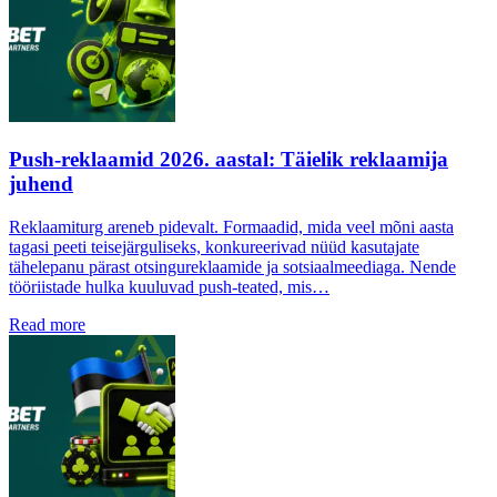
Push-reklaamid 2026. aastal: Täielik reklaamija
juhend
Reklaamiturg areneb pidevalt. Formaadid, mida veel mõni aasta
tagasi peeti teisejärguliseks, konkureerivad nüüd kasutajate
tähelepanu pärast otsingureklaamide ja sotsiaalmeediaga. Nende
tööriistade hulka kuuluvad push-teated, mis…
Read more