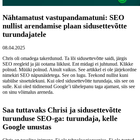
Nähtamatust vastupandamatuni: SEO
nullist arendamise plaan sidusettevõtte
turundajatele
08.04.2025
Chris oli omadega takerdunud. Ta lõi sidusettevõtte saidi, järgis
SEO reegleid ja jäi ootama liiklust. Ent midagi ei juhtunud. Klikke
polnud. Müüki polnud. Ainult vaikus. See artikkel ei ole järjekordne
nimekiri SEO näpunäidetega. See on lugu. Teekond nullist kuni
stabiilse sissetulekuni. Kui oled sidusettevõtte turundaja, siis see on
sulle. Kui oled tüdinenud Google’i tähelepanu taga ajamast, siis see
on sinu võimalus areneda.
Saa tuttavaks Chrisi ja sidusettevõtte
turunduse SEO-ga: turundaja, kelle
Google unustas