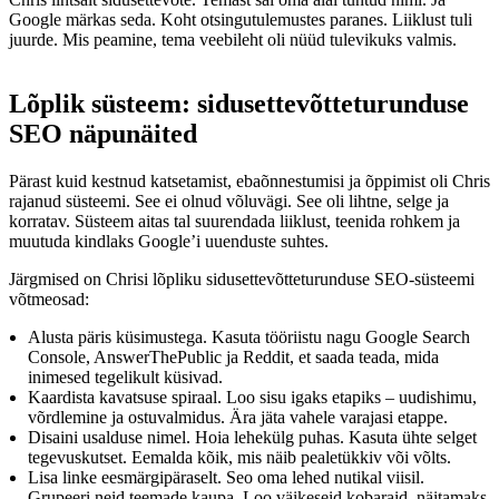
Google märkas seda. Koht otsingutulemustes paranes. Liiklust tuli
juurde. Mis peamine, tema veebileht oli nüüd tulevikuks valmis.
Lõplik süsteem: sidusettevõtteturunduse
SEO näpunäited
Pärast kuid kestnud katsetamist, ebaõnnestumisi ja õppimist oli Chris
rajanud süsteemi. See ei olnud võluvägi. See oli lihtne, selge ja
korratav. Süsteem aitas tal suurendada liiklust, teenida rohkem ja
muutuda kindlaks Google’i uuenduste suhtes.
Järgmised on Chrisi lõpliku sidusettevõtteturunduse SEO-süsteemi
võtmeosad:
Alusta päris küsimustega. Kasuta tööriistu nagu Google Search
Console, AnswerThePublic ja Reddit, et saada teada, mida
inimesed tegelikult küsivad.
Kaardista kavatsuse spiraal. Loo sisu igaks etapiks – uudishimu,
võrdlemine ja ostuvalmidus. Ära jäta vahele varajasi etappe.
Disaini usalduse nimel. Hoia lehekülg puhas. Kasuta ühte selget
tegevuskutset. Eemalda kõik, mis näib pealetükkiv või võlts.
Lisa linke eesmärgipäraselt. Seo oma lehed nutikal viisil.
Grupeeri neid teemade kaupa. Loo väikeseid kobaraid, näitamaks