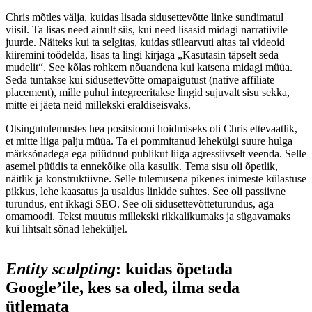
Chris mõtles välja, kuidas lisada sidusettevõtte linke sundimatul
viisil. Ta lisas need ainult siis, kui need lisasid midagi narratiivile
juurde. Näiteks kui ta selgitas, kuidas sülearvuti aitas tal videoid
kiiremini töödelda, lisas ta lingi kirjaga „Kasutasin täpselt seda
mudelit“. See kõlas rohkem nõuandena kui katsena midagi müüa.
Seda tuntakse kui sidusettevõtte omapaigutust (native affiliate
placement), mille puhul integreeritakse lingid sujuvalt sisu sekka,
mitte ei jäeta neid millekski eraldiseisvaks.
Otsingutulemustes hea positsiooni hoidmiseks oli Chris ettevaatlik,
et mitte liiga palju müüa. Ta ei pommitanud lehekülgi suure hulga
märksõnadega ega püüdnud publikut liiga agressiivselt veenda. Selle
asemel püüdis ta ennekõike olla kasulik. Tema sisu oli õpetlik,
näitlik ja konstruktiivne. Selle tulemusena pikenes inimeste külastuse
pikkus, lehe kaasatus ja usaldus linkide suhtes. See oli passiivne
turundus, ent ikkagi SEO. See oli sidusettevõtteturundus, aga
omamoodi. Tekst muutus millekski rikkalikumaks ja sügavamaks
kui lihtsalt sõnad leheküljel.
Entity sculpting
: kuidas õpetada
Google’ile, kes sa oled, ilma seda
ütlemata