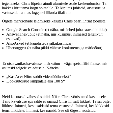
tegemiseks. Chris lõpetas ainult alumisele osale keskendumise. Ta
hakkas kirjutama kogu spiraalile. Ta kirjutas juhiseid, arvustusi ja
vastuseid. Ta aitas lugejatel liikuda ülalt alla.
Õigete märksõnade leidmiseks kasutas Chris paari lihtsat tööriista:
Google Search Console (et näha, mis lehed juba saavad klikke)
AnswerThePublic (et näha, mis küsimusi inimesed tegelikult
esitavad)
AlsoAsked (et kaardistada jätkuküsimusi)
Ubersuggest (et näha pikki vähese konkurentsiga märksõnu)
Ta otsis „mikrokavatsuse“ märksõnu – väga spetsiifilisi fraase, mis
osutasid selgele vajadusele. Näiteks:
„Kas Acer Nitro sobib videotöötluseks?“
„Jooksutossud lampjalale alla 100 $“
Neid kasutasid vähesed saidid. Nii et Chris võttis need kasutusele.
Tänu kavatsuse spiraalile ei saanud Chris lihtsalt liiklust. Ta sai õiget
liiklust. Inimesi, kes usaldasid tema vastuseid. Inimesi, kes klikkisid
tema linkidele. Inimesi, kes naasid. See oli õigesti teostatud