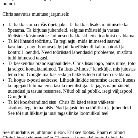
brändi.
Chris saavutas muutuse järgmiselt:
Ta hakkas oma nišis õpetajaks. Ta hakkas lisaks müümisele ka
õpetama. Ta kirjutas juhendeid, selgitas mõisteid ja vastas
tõelistele küsimustele. Inimesed hakkasid tema teadmisi usaldama.
Ta lõi lihtsaid tööriistu. Ta tegi asju, mida inimesed saavad
kasutada, nagu boonusejälgijad, koefitsiendi kalkulaatorid ja
kontroll-loendid. Need tööriistad lahendasid probleeme, mistõttu
tulid inimesed tagasi.
Ta keskendus brändisignaalidele. Chris lisas logo, päris nime, foto
ja selged kontaktandmed. Ta lisas „Minust“ lehekülje, mis jutustas
tema loo. Google märkas seda ja hakkas teda rohkem usaldama.
Ta kogus e-posti aadresse. Lihtsalt linkide surumise asemel kutsus
ta lugejaid liituma tema tasuta meililistiga. Ta jagas näpunäiteid,
uuendusi ja tasuta ressursse. Nüüd oli tal publik, isegi väljaspool
Google’it.
Ta lõi koosbränditud sisu. Chris lõi käed teiste väikeste
sisuloojatega tema nišis. Nad jagasid tema tööriistu ja juhendeid.
See tõi uut liiklust ja uusi tagasilinke loomulikul teel.
See muudatus ei juhtunud üleöö. Ent see töötas. Enam ei olnud
Chris lihtsalt sidusettevõte. Temast sai oma alal tuntud nimi. Ja