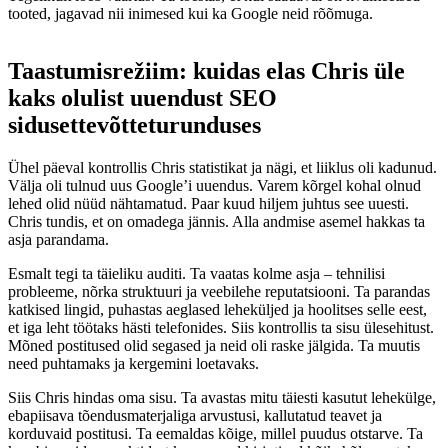
tooted, jagavad nii inimesed kui ka Google neid rõõmuga.
Taastumisrežiim: kuidas elas Chris üle
kaks olulist uuendust SEO
sidusettevõtteturunduses
Ühel päeval kontrollis Chris statistikat ja nägi, et liiklus oli kadunud.
Välja oli tulnud uus Google’i uuendus. Varem kõrgel kohal olnud
lehed olid nüüd nähtamatud. Paar kuud hiljem juhtus see uuesti.
Chris tundis, et on omadega jännis. Alla andmise asemel hakkas ta
asja parandama.
Esmalt tegi ta täieliku auditi. Ta vaatas kolme asja – tehnilisi
probleeme, nõrka struktuuri ja veebilehe reputatsiooni. Ta parandas
katkised lingid, puhastas aeglased leheküljed ja hoolitses selle eest,
et iga leht töötaks hästi telefonides. Siis kontrollis ta sisu ülesehitust.
Mõned postitused olid segased ja neid oli raske jälgida. Ta muutis
need puhtamaks ja kergemini loetavaks.
Siis Chris hindas oma sisu. Ta avastas mitu täiesti kasutut lehekülge,
ebapiisava tõendusmaterjaliga arvustusi, kallutatud teavet ja
korduvaid postitusi. Ta eemaldas kõige, millel puudus otstarve. Ta