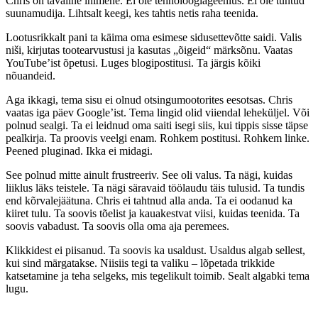
Chris on tavaline inimene. Ei ole tehnoloogiageenius. Ei ole tuntud
suunamudija. Lihtsalt keegi, kes tahtis netis raha teenida.
Lootusrikkalt pani ta käima oma esimese sidusettevõtte saidi. Valis
niši, kirjutas tootearvustusi ja kasutas „õigeid“ märksõnu. Vaatas
YouTube’ist õpetusi. Luges blogipostitusi. Ta järgis kõiki
nõuandeid.
Aga ikkagi, tema sisu ei olnud otsingumootorites eesotsas. Chris
vaatas iga päev Google’ist. Tema lingid olid viiendal leheküljel. Või
polnud sealgi. Ta ei leidnud oma saiti isegi siis, kui tippis sisse täpse
pealkirja. Ta proovis veelgi enam. Rohkem postitusi. Rohkem linke.
Peened pluginad. Ikka ei midagi.
See polnud mitte ainult frustreeriv. See oli valus. Ta nägi, kuidas
liiklus läks teistele. Ta nägi säravaid töölaudu täis tulusid. Ta tundis
end kõrvalejäätuna. Chris ei tahtnud alla anda. Ta ei oodanud ka
kiiret tulu. Ta soovis tõelist ja kauakestvat viisi, kuidas teenida. Ta
soovis vabadust. Ta soovis olla oma aja peremees.
Klikkidest ei piisanud. Ta soovis ka usaldust. Usaldus algab sellest,
kui sind märgatakse. Niisiis tegi ta valiku – lõpetada trikkide
katsetamine ja teha selgeks, mis tegelikult toimib. Sealt algabki tema
lugu.