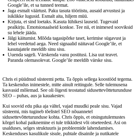
Google’ile, et sa tunned teemat.
Jaga esmalt väärtust. Paku tasuta tööriistu, ausaid arvustusi ja
isiklikke lugusid. Esmalt aita, hiljem müü.
Kirjuta, et sind loetaks. Kasuta lühikesi lauseid. Tugevaid
pealkirju. Emotsionaalseid konkse. Tee nii, et inimesed sooviksid
su lehele jääda.
Jälgi käitumist. Mõõda tagasipõrke taset, kerimise sügavust ja
lehel veedetud aega. Need signaalid näitavad Google’ile, et
kasutajatele meeldib sinu sisu.
Uuenda sageli. Värskenda vanu postitusi. Lisa uut teavet.
Paranda olemasolevat. Google’ile meeldib värske sisu.
Chris ei püüdnud süsteemi petta. Ta õppis sellega koostööd tegema.
Ta keskendus inimestele, mitte ainult reitingule. Selle tulemusena
kasvasid mõlemad. See oli õigesti teostatud sidusettevõtteturunduse
SEO – puhas, aus ja kauakestev.
Kui soovid edu pika aja vältel, vajad muudki peale sisu. Vajad
süsteemi, mis tugineb tõelistel SEO nõuannetel
sidusettevõtteturunduse kohta. Chris õppis, et otsingutulemustes
kõrgel kohal paiknemine ei tule trikkidest või otseteedest. Asi on
usalduses, selges struktuuris ja probleemide lahendamises.
Keskenduses kasulikule sisule, puhtale disainile ja nutikatele