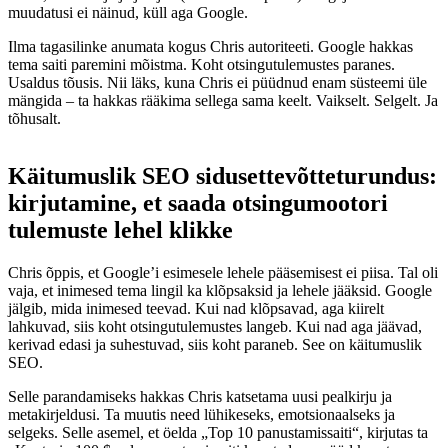
muudatusi ei näinud, küll aga Google.
Ilma tagasilinke anumata kogus Chris autoriteeti. Google hakkas
tema saiti paremini mõistma. Koht otsingutulemustes paranes.
Usaldus tõusis. Nii läks, kuna Chris ei püüdnud enam süsteemi üle
mängida – ta hakkas rääkima sellega sama keelt. Vaikselt. Selgelt. Ja
tõhusalt.
Käitumuslik SEO sidusettevõtteturundus:
kirjutamine, et saada otsingumootori
tulemuste lehel klikke
Chris õppis, et Google’i esimesele lehele pääsemisest ei piisa. Tal oli
vaja, et inimesed tema lingil ka klõpsaksid ja lehele jääksid. Google
jälgib, mida inimesed teevad. Kui nad klõpsavad, aga kiirelt
lahkuvad, siis koht otsingutulemustes langeb. Kui nad aga jäävad,
kerivad edasi ja suhestuvad, siis koht paraneb. See on käitumuslik
SEO.
Selle parandamiseks hakkas Chris katsetama uusi pealkirju ja
metakirjeldusi. Ta muutis need lühikeseks, emotsionaalseks ja
selgeks. Selle asemel, et öelda „Top 10 panustamissaiti“, kirjutas ta