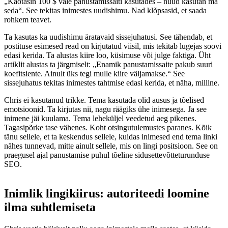
„Kaotasin 100 $ vale panustamissaiti kasutades – nüüd kasutan ma
seda“. See tekitas inimestes uudishimu. Nad klõpsasid, et saada
rohkem teavet.
Ta kasutas ka uudishimu äratavaid sissejuhatusi. See tähendab, et
postituse esimesed read on kirjutatud viisil, mis tekitab lugejas soovi
edasi kerida. Ta alustas kiire loo, küsimuse või julge faktiga. Üht
artiklit alustas ta järgmiselt: „Enamik panustamissaite pakub suuri
koefitsiente. Ainult üks tegi mulle kiire väljamakse.“ See
sissejuhatus tekitas inimestes tahtmise edasi kerida, et näha, milline.
Chris ei kasutanud trikke. Tema kasutada olid ausus ja tõelised
emotsioonid. Ta kirjutas nii, nagu räägiks ühe inimesega. Ja see
inimene jäi kuulama. Tema leheküljel veedetud aeg pikenes.
Tagasipõrke tase vähenes. Koht otsingutulemustes paranes. Kõik
tänu sellele, et ta keskendus sellele, kuidas inimesed end tema linki
nähes tunnevad, mitte ainult sellele, mis on lingi positsioon. See on
praegusel ajal panustamise puhul tõeline sidusettevõtteturunduse
SEO.
Inimlik lingikiirus: autoriteedi loomine
ilma suhtlemiseta