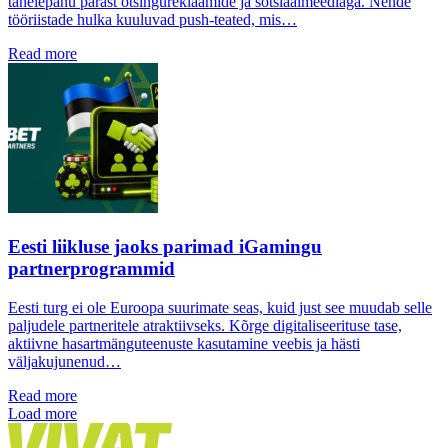
tähelepanu pärast otsingureklaamide ja sotsiaalmeediaga. Nende
tööriistade hulka kuuluvad push-teated, mis…
Read more
Eesti liikluse jaoks parimad iGamingu
partnerprogrammid
Eesti turg ei ole Euroopa suurimate seas, kuid just see muudab selle
paljudele partneritele atraktiivseks. Kõrge digitaliseerituse tase,
aktiivne hasartmänguteenuste kasutamine veebis ja hästi
väljakujunenud…
Read more
Load more