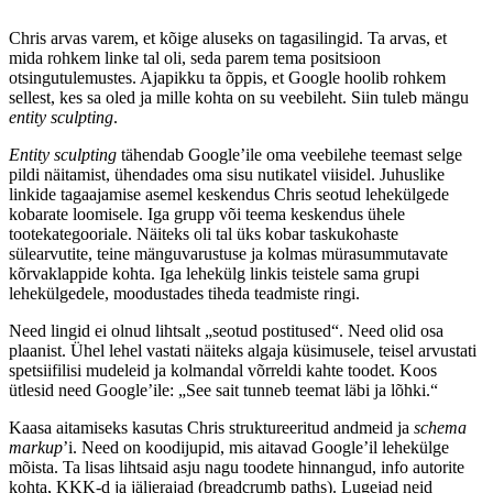
Chris arvas varem, et kõige aluseks on tagasilingid. Ta arvas, et
mida rohkem linke tal oli, seda parem tema positsioon
otsingutulemustes. Ajapikku ta õppis, et Google hoolib rohkem
sellest, kes sa oled ja mille kohta on su veebileht. Siin tuleb mängu
entity sculpting
.
Entity sculpting
tähendab Google’ile oma veebilehe teemast selge
pildi näitamist, ühendades oma sisu nutikatel viisidel. Juhuslike
linkide tagaajamise asemel keskendus Chris seotud lehekülgede
kobarate loomisele. Iga grupp või teema keskendus ühele
tootekategooriale. Näiteks oli tal üks kobar taskukohaste
sülearvutite, teine mänguvarustuse ja kolmas mürasummutavate
kõrvaklappide kohta. Iga lehekülg linkis teistele sama grupi
lehekülgedele, moodustades tiheda teadmiste ringi.
Need lingid ei olnud lihtsalt „seotud postitused“. Need olid osa
plaanist. Ühel lehel vastati näiteks algaja küsimusele, teisel arvustati
spetsiifilisi mudeleid ja kolmandal võrreldi kahte toodet. Koos
ütlesid need Google’ile: „See sait tunneb teemat läbi ja lõhki.“
Kaasa aitamiseks kasutas Chris struktureeritud andmeid ja
schema
markup
’i. Need on koodijupid, mis aitavad Google’il lehekülge
mõista. Ta lisas lihtsaid asju nagu toodete hinnangud, info autorite
kohta, KKK-d ja jäljerajad (breadcrumb paths). Lugejad neid