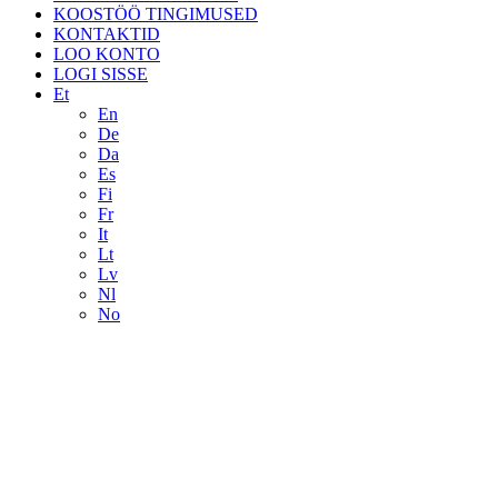
KOOSTÖÖ TINGIMUSED
KONTAKTID
LOO KONTO
LOGI SISSE
Et
En
De
Da
Es
Fi
Fr
It
Lt
Lv
Nl
No