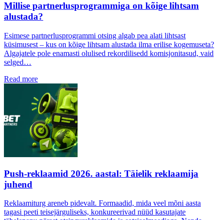
Millise partnerlusprogrammiga on kõige lihtsam
alustada?
Esimese partnerlusprogrammi otsing algab pea alati lihtsast
küsimusest – kus on kõige lihtsam alustada ilma erilise kogemuseta?
Algajatele pole enamasti olulised rekordilisedd komisjonitasud, vaid
selged…
Read more
Push-reklaamid 2026. aastal: Täielik reklaamija
juhend
Reklaamiturg areneb pidevalt. Formaadid, mida veel mõni aasta
tagasi peeti teisejärguliseks, konkureerivad nüüd kasutajate