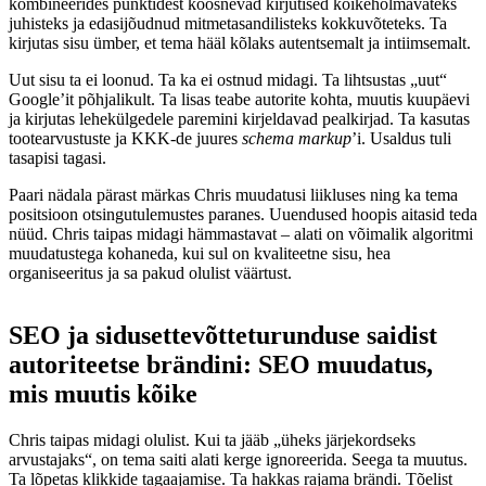
kombineerides punktidest koosnevad kirjutised kõikehõlmavateks
juhisteks ja edasijõudnud mitmetasandilisteks kokkuvõteteks. Ta
kirjutas sisu ümber, et tema hääl kõlaks autentsemalt ja intiimsemalt.
Uut sisu ta ei loonud. Ta ka ei ostnud midagi. Ta lihtsustas „uut“
Google’it põhjalikult. Ta lisas teabe autorite kohta, muutis kuupäevi
ja kirjutas lehekülgedele paremini kirjeldavad pealkirjad. Ta kasutas
tootearvustuste ja KKK-de juures
schema markup
’i. Usaldus tuli
tasapisi tagasi.
Paari nädala pärast märkas Chris muudatusi liikluses ning ka tema
positsioon otsingutulemustes paranes. Uuendused hoopis aitasid teda
nüüd. Chris taipas midagi hämmastavat – alati on võimalik algoritmi
muudatustega kohaneda, kui sul on kvaliteetne sisu, hea
organiseeritus ja sa pakud olulist väärtust.
SEO ja sidusettevõtteturunduse saidist
autoriteetse brändini: SEO muudatus,
mis muutis kõike
Chris taipas midagi olulist. Kui ta jääb „üheks järjekordseks
arvustajaks“, on tema saiti alati kerge ignoreerida. Seega ta muutus.
Ta lõpetas klikkide tagaajamise. Ta hakkas rajama brändi. Tõelist