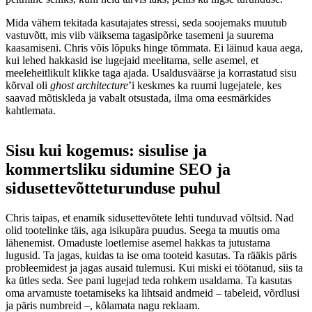
Mida vähem tekitada kasutajates stressi, seda soojemaks muutub
vastuvõtt, mis viib väiksema tagasipõrke tasemeni ja suurema
kaasamiseni. Chris võis lõpuks hinge tõmmata. Ei läinud kaua aega,
kui lehed hakkasid ise lugejaid meelitama, selle asemel, et
meeleheitlikult klikke taga ajada. Usaldusväärse ja korrastatud sisu
kõrval oli
ghost architecture
’i keskmes ka ruumi lugejatele, kes
saavad mõtiskleda ja vabalt otsustada, ilma oma eesmärkides
kahtlemata.
Sisu kui kogemus: sisulise ja
kommertsliku sidumine SEO ja
sidusettevõtteturunduse puhul
Chris taipas, et enamik sidusettevõtete lehti tunduvad võltsid. Nad
olid tootelinke täis, aga isikupära puudus. Seega ta muutis oma
lähenemist. Omaduste loetlemise asemel hakkas ta jutustama
lugusid. Ta jagas, kuidas ta ise oma tooteid kasutas. Ta rääkis päris
probleemidest ja jagas ausaid tulemusi. Kui miski ei töötanud, siis ta
ka ütles seda. See pani lugejad teda rohkem usaldama. Ta kasutas
oma arvamuste toetamiseks ka lihtsaid andmeid – tabeleid, võrdlusi
ja päris numbreid –, kõlamata nagu reklaam.