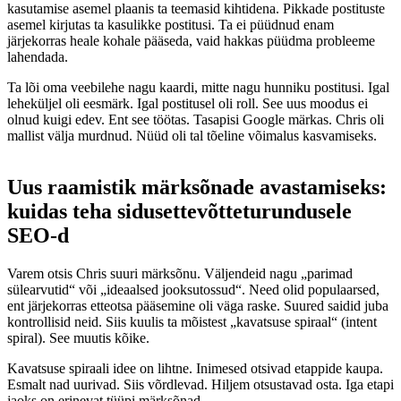
kasutamise asemel plaanis ta teemasid kihtidena. Pikkade postituste
asemel kirjutas ta kasulikke postitusi. Ta ei püüdnud enam
järjekorras heale kohale pääseda, vaid hakkas püüdma probleeme
lahendada.
Ta lõi oma veebilehe nagu kaardi, mitte nagu hunniku postitusi. Igal
leheküljel oli eesmärk. Igal postitusel oli roll. See uus moodus ei
olnud kuigi edev. Ent see töötas. Tasapisi Google märkas. Chris oli
mallist välja murdnud. Nüüd oli tal tõeline võimalus kasvamiseks.
Uus raamistik märksõnade avastamiseks:
kuidas teha sidusettevõtteturundusele
SEO-d
Varem otsis Chris suuri märksõnu. Väljendeid nagu „parimad
sülearvutid“ või „ideaalsed jooksutossud“. Need olid populaarsed,
ent järjekorras etteotsa pääsemine oli väga raske. Suured saidid juba
kontrollisid neid. Siis kuulis ta mõistest „kavatsuse spiraal“ (intent
spiral). See muutis kõike.
Kavatsuse spiraali idee on lihtne. Inimesed otsivad etappide kaupa.
Esmalt nad uurivad. Siis võrdlevad. Hiljem otsustavad osta. Iga etapi
jaoks on erinevat tüüpi märksõnad.