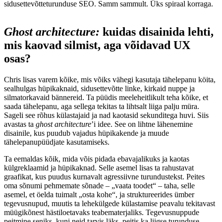
sidusettevõtteturunduse SEO. Samm sammult. Üks spiraal korraga.
Ghost architecture:
kuidas disainida lehti,
mis kaovad silmist, aga võidavad UX
osas?
Chris lisas varem kõike, mis võiks vähegi kasutaja tähelepanu köita,
sealhulgas hüpikaknaid, sidusettevõtte linke, kirkaid nuppe ja
silmatorkavaid bännereid. Ta püüdis meeleheitlikult teha kõike, et
saada tähelepanu, aga sellega tekitas ta lihtsalt liiga palju müra.
Sageli see rõhus külastajaid ja nad kaotasid sekunditega huvi. Siis
avastas ta
ghost architecture
’i idee. See on lihtne lähenemine
disainile, kus puudub vajadus hüpikakende ja muude
tähelepanupüüdjate kasutamiseks.
Ta eemaldas kõik, mida võis pidada ebavajalikuks ja kaotas
külgreklaamid ja hüpikaknad. Selle asemel lisas ta rahustavat
graafikat, kus puudus kurnavalt agressiivne turundustekst. Peites
oma sõnumi pehmemate sõnade – „vaata toodet“ – taha, selle
asemel, et öelda tuimalt „osta kohe“, ja struktureerides ümber
tegevusnupud, muutis ta lehekülgede külastamise peavalu tekitavast
müügikõnest hästiloetavaks teabematerjaliks. Tegevusnuppude
peitmine seniks, kuni neid tarvis läks, peitis ka liigse turunduse.