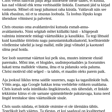
Chris veetis häirivalt palju aega inimestele meile saates, et küsida,
kas nad võiksid ehk tema veebisaidile linkida. Enamasti jäid ta kirjad
vastuseta. Mõnel oli isegi jultumust raha küsida. Valdavalt näis see
kõik ebasiiras, nii et ta otsustas loobuda. Ta loobus lõpuks kogu
ühenduse võtmisest ja palvetest.
Chris otsustas oma avaldamisviisi kutsuda esmalt-anna-
avaldamiseks. Nimi selgitab mõtet küllaltki hästi – kõigepealt
valmista inimestele midagi väärtuslikku ja kasulikku. Ta tegi lihtsaid
kuid kasulikke tööriistu nagu panustamiskalkulaatorid, koefitsientide
võrdlemise tabelid ja isegi mallid, mille järgi võitudel ja kaotustel
silma peal hoida.
See loob suuremat väärtust kui pelk sisu, muutes inimeste elusid
paremaks. Mõni ime, et blogides, uudisteportaalides ja foorumites
hakati tema mallidele viitama, ilma et ta pidanuks seda paluma.
Chrisi motiivid olid selged – ta tahtis, et maailm oleks parem paik.
Aja jooksul liiklus tema saidile suurenes, nagu ka tagasilinkide hulk.
Võttis aega, aga Google hakkas tema veebilehte rohkem usaldama.
Chris kutsub seda inimlikuks lingikiiruseks, mis tähendab, et linkide
tekkimise kiirus ei ole sarnane spämmlehtede pakutavaga, kuna need
lingid teenitakse tänu väärtuslikule sisule.
Chris suutis näidata, et linkide otsimine ei ole ülemäära tähtis.
Tegelikult loeb väärtus. Ta tõestas, et kui saadaval on kvaliteetsed