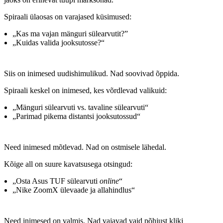
Spiraali ülaosas on varajased küsimused:
„Kas ma vajan mänguri sülearvutit?”
„Kuidas valida jooksutosse?“
Siis on inimesed uudishimulikud. Nad soovivad õppida.
Spiraali keskel on inimesed, kes võrdlevad valikuid:
„Mänguri sülearvuti vs. tavaline sülearvuti“
„Parimad pikema distantsi jooksutossud“
Need inimesed mõtlevad. Nad on ostmisele lähedal.
Kõige all on suure kavatsusega otsingud:
„Osta Asus TUF sülearvuti
online
“
„Nike ZoomX ülevaade ja allahindlus“
Need inimesed on valmis. Nad vajavad vaid põhjust kliki