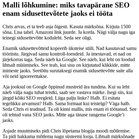
Malli lõhkumine: miks tavapärane SEO
enam sidusettevõtete jaoks ei tööta
Chris arvas, et ta teeb asja õigesti. Kasuta märksõna. Kirjuta 1500
sõna. Lisa tabel. Amazoni link juurde. Ja korda. Nägi välja nagu iga
teinegi sidusettevõtte koduleht. Seda see oligi.
Enamik sidusettevõtteid kopeerib üksteise stiili. Nad kasutavad samu
tööriistu. Järgivad samu kontroll-loendeid. Ja imestavad, et nad on
järjekorras taga. Seda näeb ka Google. See näeb, kui leht on loodud
lihtsalt müümiseks. See teab, kui sisu on kirjutatud klikkide, mitte
inimeste jaoks. Seetõttu surutaksegi enamik sidusettevõtte saite alla
või neid ignoreeritakse.
Aja jooksul on Google õppinud mustreid ära tundma. Kui su leht
näeb välja nagu tuhat teistki, saab see vastava märke. Isegi siis, kui
järgid kõiki SEO reegleid. Liiga palju linke? Halb. Ei esitata
tegelikku arvamust? Halb. Sama formaat kui teistelgi? Väga halb.
Seda Chris ei teadnud. Ta oli kinni mallis, mis enam ei töötanud. See
oli tehtud vana SEO jaoks. Mitte aga tänase rangema Google’i
jaoks.
Asjade muutmiseks pidi Chris lõpetama blogija moodi mõtlemise.
Ta pidi hakkama mõtlema nagu süsteemi looja. Lihtsalt märksõnade