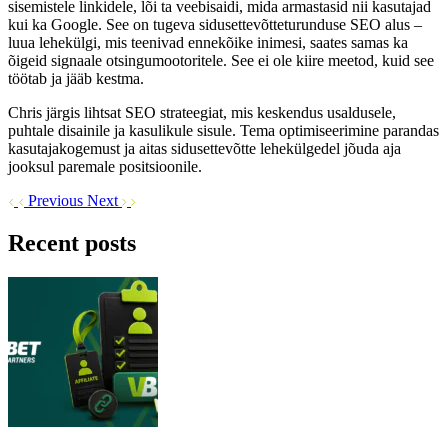
sisemistele linkidele, lõi ta veebisaidi, mida armastasid nii kasutajad
kui ka Google. See on tugeva sidusettevõtteturunduse SEO alus –
luua lehekülgi, mis teenivad ennekõike inimesi, saates samas ka
õigeid signaale otsingumootoritele. See ei ole kiire meetod, kuid see
töötab ja jääb kestma.
Chris järgis lihtsat SEO strateegiat, mis keskendus usaldusele,
puhtale disainile ja kasulikule sisule. Tema optimiseerimine parandas
kasutajakogemust ja aitas sidusettevõtte lehekülgedel jõuda aja
jooksul paremale positsioonile.
Previous
Next
Recent posts