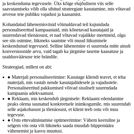
ja keskenduma tegevusele. Üks kõige elujõulisem viis selle
saavutamiseks võib olla sihitud strateegiate kasutamine, mis võtavad
arvesse teie publiku vajadusi ja kaasamist.
Kohandatud lähenemisviisid võimaldavad teil kujundada
personaliseeritud kampaaniaid, mis kõnetavad kasutajaid ja
suurendavad tõenäosust, et nad võtavad vajalikke meetmeid, olgu
see siis ostmine, liikmeks saamine või muud liikumisele
keskendunud tegevused. Selline lähenemine ei suurenda mitte ainult
konversioonide arvu, vaid tagab ka järgmise taseme kaasatuse ja
usaldusväärsuse teie brändile.
Strateegiad, millest on abi:
● Materjali personaliseerimine: Kasutage kliendi teavet, et teha
materjali, mis vastab nende kasutajaliidesele ja vajadustele.
Personaliseeritud pakkumised võivad sisuliselt suurendada
kampaania adekvaatsust.
● Reklaam, mis keskendub järgmisele: Reklaami edendamine
peaks olema suunatud konkreetsele inimkogumile, mis suurendab
selle asjakohasust ja tõenäosust, et klient teeb ostu või muu
tegevuse.
● Ostu ettevalmistamise optimeerimine: Vähem keeruline ja
selgem viis osta või liikmeks saada muudab hüppemäära
vähenemist ja kasvu muutusi.