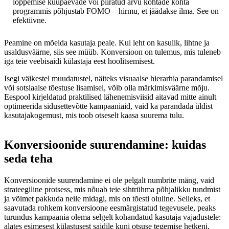
lõppemise kuupäevade või piiratud arvu kohtade kohta
programmis põhjustab FOMO – hirmu, et jäädakse ilma. See on
efektiivne.
Peamine on mõelda kasutaja peale. Kui leht on kasulik, lihtne ja
usaldusväärne, siis see müüb. Konversioon on tulemus, mis tuleneb
iga teie veebisaidi külastaja eest hoolitsemisest.
Isegi väikestel muudatustel, näiteks visuaalse hierarhia parandamisel
või sotsiaalse tõestuse lisamisel, võib olla märkimisväärne mõju.
Eespool kirjeldatud praktilised lähenemisviisid aitavad mitte ainult
optimeerida sidusettevõtte kampaaniaid, vaid ka parandada üldist
kasutajakogemust, mis toob otseselt kaasa suurema tulu.
Konversioonide suurendamine: kuidas
seda teha
Konversioonide suurendamine ei ole pelgalt numbrite mäng, vaid
strateegiline protsess, mis nõuab teie sihtrühma põhjalikku tundmist
ja võimet pakkuda neile midagi, mis on tõesti oluline. Selleks, et
saavutada rohkem konversioone eesmärgistatud tegevusele, peaks
turundus kampaania olema selgelt kohandatud kasutaja vajadustele:
alates esimesest külastusest saidile kuni otsuse tegemise hetkeni.