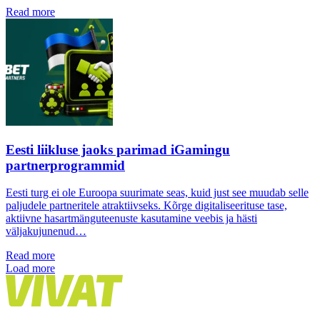
Read more
Eesti liikluse jaoks parimad iGamingu
partnerprogrammid
Eesti turg ei ole Euroopa suurimate seas, kuid just see muudab selle
paljudele partneritele atraktiivseks. Kõrge digitaliseerituse tase,
aktiivne hasartmänguteenuste kasutamine veebis ja hästi
väljakujunenud…
Read more
Load more