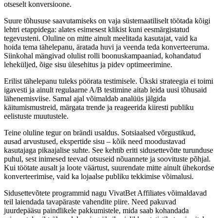
otseselt konversioone.
Suure tõhususe saavutamiseks on vaja süstemaatiliselt töötada kõigi
lehtri etappidega: alates esimesest klikist kuni eesmärgistatud
tegevusteni. Oluline on mitte ainult meelitada kasutajat, vaid ka
hoida tema tähelepanu, äratada huvi ja veenda teda konverteeruma.
Siinkohal mängivad olulist rolli boonuskampaaniad, kohandatud
leheküljed, õige sisu ülesehitus ja pidev optimeerimine.
Erilist tähelepanu tuleks pöörata testimisele. Ükski strateegia ei toimi
igavesti ja ainult regulaarne A/B testimine aitab leida uusi tõhusaid
lähenemisviise. Samal ajal võimaldab analüüs jälgida
käitumismustreid, märgata trende ja reageerida kiiresti publiku
eelistuste muutustele.
Teine oluline tegur on brändi usaldus. Sotsiaalsed võrgustikud,
ausad arvustused, ekspertide sisu – kõik need moodustavad
kasutajaga pikaajalise suhte. See kehtib eriti sidusettevõtte turunduse
puhul, sest inimesed teevad otsuseid nõuannete ja soovituste põhjal.
Kui töötate ausalt ja loote väärtust, suurendate mitte ainult ühekordse
konverteerimise, vaid ka lojaalse publiku tekkimise võimalusi.
Sidusettevõtete programmid nagu VivatBet Affiliates võimaldavad
teil laiendada tavapäraste vahendite piire. Need pakuvad
juurdepääsu paindlikele pakkumistele, mida saab kohandada