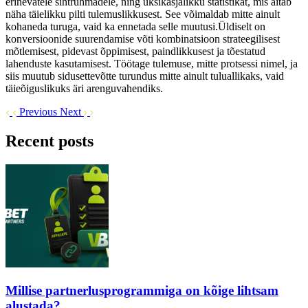
erinevatele sihtrühmadele, ning üksikasjalikku statistikat, mis aitab
näha täielikku pilti tulemuslikkusest. See võimaldab mitte ainult
kohaneda turuga, vaid ka ennetada selle muutusi.Üldiselt on
konversioonide suurendamise võti kombinatsioon strateegilisest
mõtlemisest, pidevast õppimisest, paindlikkusest ja tõestatud
lahenduste kasutamisest. Töötage tulemuse, mitte protsessi nimel, ja
siis muutub sidusettevõtte turundus mitte ainult tuluallikaks, vaid
täieõiguslikuks äri arenguvahendiks.
Previous
Next
Recent posts
Millise partnerlusprogrammiga on kõige lihtsam
alustada?