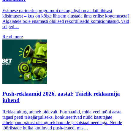
Esimese partnerlusprogrammi otsing algab pea alati lihtsast
küsimusest – kus on kõige lihtsam alustada ilma erilise kogemuseta?
Algajatele pole enamasti olulised rekordilisedd komisjonitasud, vaid
selged…
Read more
Push-reklaamid 2026. aastal: Täielik reklaamija
juhend
Reklaamiturg areneb pidevalt. Formaadid, mida veel mõni aasta
tagasi peeti teisejärguliseks, konkureerivad nüüd kasutajate
tähelepanu pärast otsingureklaamide ja sotsiaalmeediaga. Nende
tööriistade hulka kuuluvad push-teated, mis…