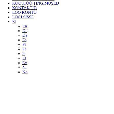
KOOSTÖÖ TINGIMUSED
KONTAKTID
LOO KONTO
LOGI SISSE
Et
En
De
Da
Es
Fi
Fr
It
Lt
Lv
Nl
No