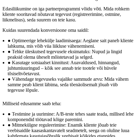
Edasiliikumine on iga partnerprogrammi võidu võti. Mida rohkem
kliente sooritavad nõutavat tegevust (registreerimine, ostmine,
liikmelisus), seda suurem on teie kasu.
Kuidas suurendada konversioone oma saidil:
● Optimeerige lehekülje laadimisaega: Aeglane sait paneb kliente
lahkuma, mis võib viia liikluse vähenemiseni.
● Tehke üleskutsed tegevusele eksimatuks: Nupud ja lingid
peaksid olema üheselt mõistetavad ja selged.
● Kasutage sotsiaalset kinnitust: Auavaldused, hinnangud,
juhtumiuuringud – kõik see annab teie tootele või hüvele
tõsiseltvõetavust.
● Vähendage tegevuseks vajalike sammude arvu: Mida vähem
samme peab klient läbima, seda tõenäolisemalt jõuab viib
tegevuse lõpule.
Milliseid edusamme saab teha:
● Testimine ja uurimine: A/B-teste tehes saate teada, millised lehe
komponendid töötavad kõige paremini.
● Mitmekülgne reguleerimine: Enamik kliente jõuab teie
veebisaidile kaasaskantavatelt seadmetelt, seega on oluline luua
kahtlemata kasutajasõbralik veebisait kõikides etappides.