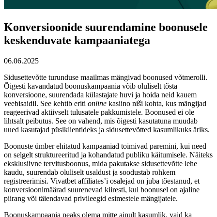
Konversioonide suurendamine boonusele
keskenduvate kampaaniatega
06.06.2025
Sidusettevõtte turunduse maailmas mängivad boonused võtmerolli.
Õigesti kavandatud boonuskampaania võib oluliselt tõsta
konversioone, suurendada külastajate huvi ja hoida neid kauem
veebisaidil. See kehtib eriti
online
kasiino niši kohta, kus mängijad
reageerivad aktiivselt tulusatele pakkumistele. Boonused ei ole
lihtsalt peibutus. See on vahend, mis õigesti kasutatuna muudab
uued kasutajad püsiklientideks ja sidusettevõtted kasumlikuks äriks.
Boonuste ümber ehitatud kampaaniad toimivad paremini, kui need
on selgelt struktureeritud ja kohandatud publiku käitumisele. Näiteks
eksklusiivne tervitusboonus, mida pakutakse sidusettevõtte lehe
kaudu, suurendab oluliselt usaldust ja soodustab rohkem
registreerimisi. Vivatbet affiliates’i osalejad on juba tõestanud, et
konversioonimäärad suurenevad kiiresti, kui boonusel on ajaline
piirang või täiendavad privileegid esimestele mängijatele.
Boonuskampaania peaks olema mitte ainult kasumlik, vaid ka