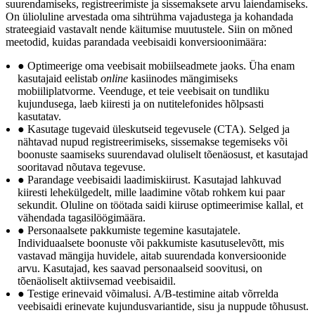
suurendamiseks, registreerimiste ja sissemaksete arvu laiendamiseks.
On ülioluline arvestada oma sihtrühma vajadustega ja kohandada
strateegiaid vastavalt nende käitumise muutustele. Siin on mõned
meetodid, kuidas parandada veebisaidi konversioonimäära:
● Optimeerige oma veebisait mobiilseadmete jaoks. Üha enam
kasutajaid eelistab
online
kasiinodes mängimiseks
mobiiliplatvorme. Veenduge, et teie veebisait on tundliku
kujundusega, laeb kiiresti ja on nutitelefonides hõlpsasti
kasutatav.
● Kasutage tugevaid üleskutseid tegevusele (CTA). Selged ja
nähtavad nupud registreerimiseks, sissemakse tegemiseks või
boonuste saamiseks suurendavad oluliselt tõenäosust, et kasutajad
sooritavad nõutava tegevuse.
● Parandage veebisaidi laadimiskiirust. Kasutajad lahkuvad
kiiresti lehekülgedelt, mille laadimine võtab rohkem kui paar
sekundit. Oluline on töötada saidi kiiruse optimeerimise kallal, et
vähendada tagasilöögimäära.
● Personaalsete pakkumiste tegemine kasutajatele.
Individuaalsete boonuste või pakkumiste kasutuselevõtt, mis
vastavad mängija huvidele, aitab suurendada konversioonide
arvu. Kasutajad, kes saavad personaalseid soovitusi, on
tõenäoliselt aktiivsemad veebisaidil.
● Testige erinevaid võimalusi. A/B-testimine aitab võrrelda
veebisaidi erinevate kujundusvariantide, sisu ja nuppude tõhusust.