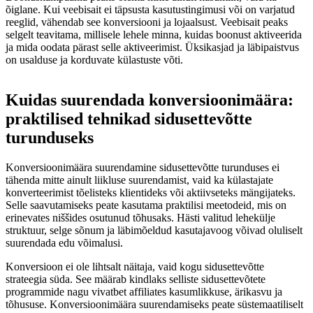
õiglane. Kui veebisait ei täpsusta kasutustingimusi või on varjatud
reeglid, vähendab see konversiooni ja lojaalsust. Veebisait peaks
selgelt teavitama, millisele lehele minna, kuidas boonust aktiveerida
ja mida oodata pärast selle aktiveerimist. Üksikasjad ja läbipaistvus
on usalduse ja korduvate külastuste võti.
Kuidas suurendada konversioonimäära:
praktilised tehnikad sidusettevõtte
turunduseks
Konversioonimäära suurendamine sidusettevõtte turunduses ei
tähenda mitte ainult liikluse suurendamist, vaid ka külastajate
konverteerimist tõelisteks klientideks või aktiivseteks mängijateks.
Selle saavutamiseks peate kasutama praktilisi meetodeid, mis on
erinevates niššides osutunud tõhusaks. Hästi valitud lehekülje
struktuur, selge sõnum ja läbimõeldud kasutajavoog võivad oluliselt
suurendada edu võimalusi.
Konversioon ei ole lihtsalt näitaja, vaid kogu sidusettevõtte
strateegia süda. See määrab kindlaks selliste sidusettevõtete
programmide nagu vivatbet affiliates kasumlikkuse, ärikasvu ja
tõhususe. Konversioonimäära suurendamiseks peate süstemaatiliselt