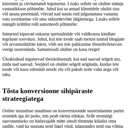
kiiremini ja viivitamatult tegutsema. Lisaks sellele on oluline näitaja
vastastikkuse põhimõte. Juhul kui sa annad klientidele olulist sisu
või tasuta preemiaid, võivad nad tunda end julgustatuna vastama
ostu sooritamise või sinu sidusettevõtte jälgimisega. Lisaks sellele
mängib kriitilist rolli autoriteedi põhimõte:
Inimesed kipuvad uskuma spetsialistide või valdkonna kindlate
tegelaste soovitusi. Juhul, kui teie toode saab toetust tuntud blogijate
või arvamusliidrite käest, võib see teie pakkumise tõsiseltvõetavust
veelgi suurendada. Samamoodi oluline on kasu reegel:
Üksikisikud tegutsevad tõenäolisemalt, kui nad saavad selgelt aru,
mida nad saavad. Seejärel on oluline selgelt selgitada, kuidas teie
toode või kasu edendab nende elu või pakub neile vaba aega või
raha.
Tõsta konversioone sihipäraste
strateegiatega
Online
turunduse maailmas on konversioonide suurendamine parim
eesmärk iga äri jaoks, mis peab olema edukas. Selle eesmärgi
saavutamiseks on hädavajalik mitte ainult tõmmata külalisi oma
saidile, vaid ka suunata neid õigel viisil, julgustades neid osa võtma