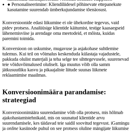
● Personaliseerimine: Kliendiliidesel põhinevate ettepanekute
kasutamine suurendab ümberkujundamise tõenäosust.
Konversioonide edasi liikumine ei ole ühekordne tegevus, vaid
pidev protsess. Analüüsige klientide käitumist, testige kaasaegseid
lähenemisviise ja arendage oma meetodeid, et mõista, kuidas
paremini toimida.
Konversioon on uskumise, mugavuse ja asjakohase suhtlemise
tulemus. Kui teil on võimalus keskenduda külastaja vajadustele,
pakkuda olulist materjali ja teha selge tee sihttegevusele, suurenevad
teie võiduvõimalused oluliselt. Iga muutus võib olla samm
jätkusuutliku kasvu ja pikaajaliste liitude suunas liikmete
reklaamimise maailmas.
Konversioonimäära parandamise:
strateegiad
Konversioonimäära suurendamine võib olla protsess, mis hõlmab
ajakohastamistehnikaid, mis on suunatud klientide arvu
suurendamisele, kes täidavad teie saidil soovitud tegevust. iGamingu
ja
online
kasiinode puhul on see protsess oluline mängijate liikumise