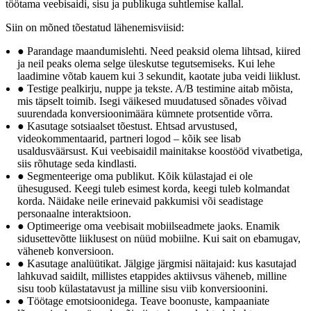
töötama veebisaidi, sisu ja publikuga suhtlemise kallal.
Siin on mõned tõestatud lähenemisviisid:
● Parandage maandumislehti. Need peaksid olema lihtsad, kiired
ja neil peaks olema selge üleskutse tegutsemiseks. Kui lehe
laadimine võtab kauem kui 3 sekundit, kaotate juba veidi liiklust.
● Testige pealkirju, nuppe ja tekste. A/B testimine aitab mõista,
mis täpselt toimib. Isegi väikesed muudatused sõnades võivad
suurendada konversioonimäära kümnete protsentide võrra.
● Kasutage sotsiaalset tõestust. Ehtsad arvustused,
videokommentaarid, partneri logod – kõik see lisab
usaldusväärsust. Kui veebisaidil mainitakse koostööd vivatbetiga,
siis rõhutage seda kindlasti.
● Segmenteerige oma publikut. Kõik külastajad ei ole
ühesugused. Keegi tuleb esimest korda, keegi tuleb kolmandat
korda. Näidake neile erinevaid pakkumisi või seadistage
personaalne interaktsioon.
● Optimeerige oma veebisait mobiilseadmete jaoks. Enamik
sidusettevõtte liiklusest on nüüd mobiilne. Kui sait on ebamugav,
väheneb konversioon.
● Kasutage analüütikat. Jälgige järgmisi näitajaid: kus kasutajad
lahkuvad saidilt, millistes etappides aktiivsus väheneb, milline
sisu toob külastatavust ja milline sisu viib konversioonini.
● Töötage emotsioonidega. Teave boonuste, kampaaniate