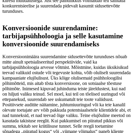
kiiresti muudatustega. Just see paindlikkus võimaldab teil säilitada
konkurentsieelise ja suurendada pidevalt kasumit sidusettevõtte
turunduses.
Konversioonide suurendamine:
tarbijapsühholoogia ja selle kasutamine
konversioonide suurendamiseks
Konversioonimäära suurendamine sidusettevõtte turunduses nõuab
mitte ainult spetsialiseeritud perspektiivide, vaid ka
tarbijapsühholoogia arvesse võtmist. Mõistmine, kuidas üksikisikud
teevad valikuid ostude või tegevuste kohta, võib oluliselt suurendada
kampaaniate elujõulisust. Üks kõige olulisemaid psühholoogilisi
põhimõtteid, mis aitab tõsta konversioone, on sotsiaalse tõestuse
põhimõte. Inimesed kipuvad juhinduma teiste järeldustest, kui nad
on hiljuti valiku teinud. Sel moel, kui teil on tõelised uuringud või
ettepanekud, suurendab see uskumatult teie toote valiidsust.
Positiivsete auditite näitamine, juhtumiuuringud või ka teie kanalil
olevate toetajate arv võib pakkuda potentsiaalsetele klientidele abi, et
nad tunneksid, et nad teevad õige valiku. Teine elujõuline meetod on
kasutada takistuse reeglit. Kui pakkumisel on piiratud pikkus või
summa, tekitab see kriitilisuse tunnet. Selle reegli toetamine
sõnadega „piiratud kogus“ või „viimane võimalus“ paneb kliente