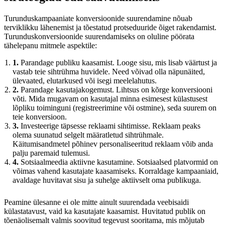
Turunduskampaaniate konversioonide suurendamine nõuab
terviklikku lähenemist ja tõestatud protseduuride õiget rakendamist.
Turunduskonversioonide suurendamiseks on oluline pöörata
tähelepanu mitmele aspektile:
1.
Parandage publiku kaasamist. Looge sisu, mis lisab väärtust ja
vastab teie sihtrühma huvidele. Need võivad olla näpunäited,
ülevaated, elutarkused või isegi meelelahutus.
2.
Parandage kasutajakogemust. Lihtsus on kõrge konversiooni
võti. Mida mugavam on kasutajal minna esimesest külastusest
lõpliku toiminguni (registreerimine või ostmine), seda suurem on
teie konversioon.
3.
Investeerige täpsesse reklaami sihtimisse. Reklaam peaks
olema suunatud selgelt määratletud sihtrühmale.
Käitumisandmetel põhinev personaliseeritud reklaam võib anda
palju paremaid tulemusi.
4.
Sotsiaalmeedia aktiivne kasutamine. Sotsiaalsed platvormid on
võimas vahend kasutajate kaasamiseks. Korraldage kampaaniaid,
avaldage huvitavat sisu ja suhelge aktiivselt oma publikuga.
Peamine ülesanne ei ole mitte ainult suurendada veebisaidi
külastatavust, vaid ka kasutajate kaasamist. Huvitatud publik on
tõenäolisemalt valmis soovitud tegevust sooritama, mis mõjutab