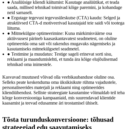
● Analüüsige kliendi käitumist: Kasutage analüütikat, et teada
saada, millised tehnikad toimivad kõige paremini, ja kohandage
neid sarnaselt.
● Ergutage tegevust tegevusüleskutse (CTA) kaudu: Selged ja
atraktiivsed CTA-d motiveerivad kasutajaid teie saidi või tootega
liituma.
● Mitmekülgne optimeerimine: Kuna märkimisväärne osa
aktiivsusest pärineb kaasaskantavatest seadmetest, on oluline
optimeerida oma sait või rakendus mugavaks nägemiseks ja
kasutamiseks mitmekülgsetel seadmetel.
● Testimine ja muudatus: Testige sageli erinevat sorti sisu,
reklaami ja maandumislehti, et tunda ära kõige elujõulisemad
tehnikad oma inimestele.
Kasvavad muutused võivad olla veebikaubanduse oluline osa.
Selleks peate keskenduma oma üksikisikute rühma vajadustele,
personaliseerides materjali ja reklaami ning optimeerides
kliendiühendust. Selliste strateegiate kasutamine võimaldab teil teha
kõrge konversiooniga kampaaniaid, mis suurendavad klientide
kaasamist ja teevad edusamme äri teostamisel ühiselt.
Tõsta turunduskonversioone: tõhusad
strateegiad edu saavutamiseks