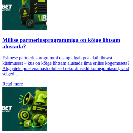
Millise partnerlusprogrammiga on kõige lihtsam
alustada?
Esimese partnerlusprogrammi otsing algab pea alati lihtsast
küsimusest – kus on kõige lihtsam alustada ilma erilise kogemuseta?
Algajatele pole enamasti olulised rekordilisedd komisjonitasud, vaid
selged…
Read more