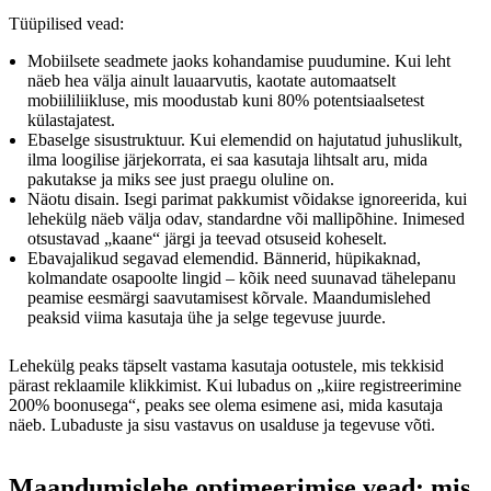
Tüüpilised vead:
Mobiilsete seadmete jaoks kohandamise puudumine. Kui leht
näeb hea välja ainult lauaarvutis, kaotate automaatselt
mobiililiikluse, mis moodustab kuni 80% potentsiaalsetest
külastajatest.
Ebaselge sisustruktuur. Kui elemendid on hajutatud juhuslikult,
ilma loogilise järjekorrata, ei saa kasutaja lihtsalt aru, mida
pakutakse ja miks see just praegu oluline on.
Näotu disain. Isegi parimat pakkumist võidakse ignoreerida, kui
lehekülg näeb välja odav, standardne või mallipõhine. Inimesed
otsustavad „kaane“ järgi ja teevad otsuseid koheselt.
Ebavajalikud segavad elemendid. Bännerid, hüpikaknad,
kolmandate osapoolte lingid – kõik need suunavad tähelepanu
peamise eesmärgi saavutamisest kõrvale. Maandumislehed
peaksid viima kasutaja ühe ja selge tegevuse juurde.
Lehekülg peaks täpselt vastama kasutaja ootustele, mis tekkisid
pärast reklaamile klikkimist. Kui lubadus on „kiire registreerimine
200% boonusega“, peaks see olema esimene asi, mida kasutaja
näeb. Lubaduste ja sisu vastavus on usalduse ja tegevuse võti.
Maandumislehe optimeerimise vead: mis