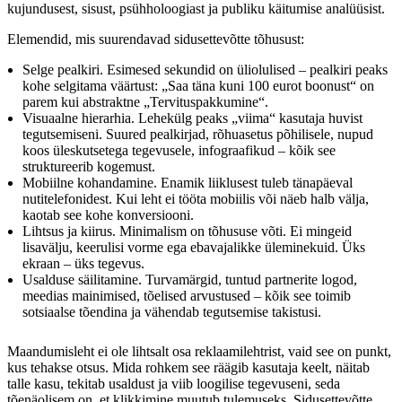
kujundusest, sisust, psühholoogiast ja publiku käitumise analüüsist.
Elemendid, mis suurendavad sidusettevõtte tõhusust:
Selge pealkiri. Esimesed sekundid on üliolulised – pealkiri peaks
kohe selgitama väärtust: „Saa täna kuni 100 eurot boonust“ on
parem kui abstraktne „Tervituspakkumine“.
Visuaalne hierarhia. Lehekülg peaks „viima“ kasutaja huvist
tegutsemiseni. Suured pealkirjad, rõhuasetus põhilisele, nupud
koos üleskutsetega tegevusele, infograafikud – kõik see
struktureerib kogemust.
Mobiilne kohandamine. Enamik liiklusest tuleb tänapäeval
nutitelefonidest. Kui leht ei tööta mobiilis või näeb halb välja,
kaotab see kohe konversiooni.
Lihtsus ja kiirus. Minimalism on tõhususe võti. Ei mingeid
lisavälju, keerulisi vorme ega ebavajalikke üleminekuid. Üks
ekraan – üks tegevus.
Usalduse säilitamine. Turvamärgid, tuntud partnerite logod,
meedias mainimised, tõelised arvustused – kõik see toimib
sotsiaalse tõendina ja vähendab tegutsemise takistusi.
Maandumisleht ei ole lihtsalt osa reklaamilehtrist, vaid see on punkt,
kus tehakse otsus. Mida rohkem see räägib kasutaja keelt, näitab
talle kasu, tekitab usaldust ja viib loogilise tegevuseni, seda
tõenäolisem on, et klikkimine muutub tulemuseks. Sidusettevõtte