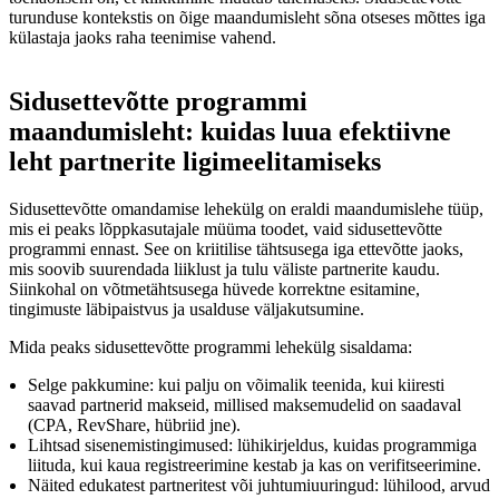
turunduse kontekstis on õige maandumisleht sõna otseses mõttes iga
külastaja jaoks raha teenimise vahend.
Sidusettevõtte programmi
maandumisleht: kuidas luua efektiivne
leht partnerite ligimeelitamiseks
Sidusettevõtte omandamise lehekülg on eraldi maandumislehe tüüp,
mis ei peaks lõppkasutajale müüma toodet, vaid sidusettevõtte
programmi ennast. See on kriitilise tähtsusega iga ettevõtte jaoks,
mis soovib suurendada liiklust ja tulu väliste partnerite kaudu.
Siinkohal on võtmetähtsusega hüvede korrektne esitamine,
tingimuste läbipaistvus ja usalduse väljakutsumine.
Mida peaks sidusettevõtte programmi lehekülg sisaldama:
Selge pakkumine: kui palju on võimalik teenida, kui kiiresti
saavad partnerid makseid, millised maksemudelid on saadaval
(CPA, RevShare, hübriid jne).
Lihtsad sisenemistingimused: lühikirjeldus, kuidas programmiga
liituda, kui kaua registreerimine kestab ja kas on verifitseerimine.
Näited edukatest partneritest või juhtumiuuringud: lühilood, arvud