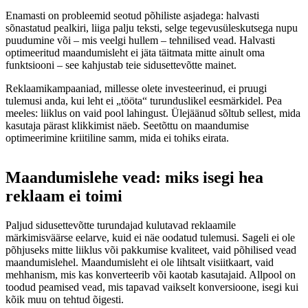
Enamasti on probleemid seotud põhiliste asjadega: halvasti
sõnastatud pealkiri, liiga palju teksti, selge tegevusüleskutsega nupu
puudumine või – mis veelgi hullem – tehnilised vead. Halvasti
optimeeritud maandumisleht ei jäta täitmata mitte ainult oma
funktsiooni – see kahjustab teie sidusettevõtte mainet.
Reklaamikampaaniad, millesse olete investeerinud, ei pruugi
tulemusi anda, kui leht ei „tööta“ turunduslikel eesmärkidel. Pea
meeles: liiklus on vaid pool lahingust. Ülejäänud sõltub sellest, mida
kasutaja pärast klikkimist näeb. Seetõttu on maandumise
optimeerimine kriitiline samm, mida ei tohiks eirata.
Maandumislehe vead: miks isegi hea
reklaam ei toimi
Paljud sidusettevõtte turundajad kulutavad reklaamile
märkimisväärse eelarve, kuid ei näe oodatud tulemusi. Sageli ei ole
põhjuseks mitte liiklus või pakkumise kvaliteet, vaid põhilised vead
maandumislehel. Maandumisleht ei ole lihtsalt visiitkaart, vaid
mehhanism, mis kas konverteerib või kaotab kasutajaid. Allpool on
toodud peamised vead, mis tapavad vaikselt konversioone, isegi kui
kõik muu on tehtud õigesti.