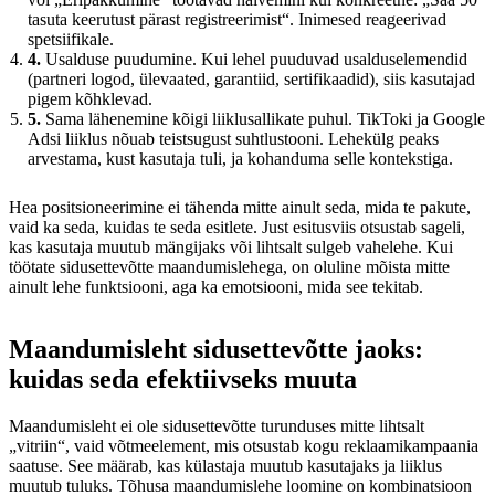
tasuta keerutust pärast registreerimist“. Inimesed reageerivad
spetsiifikale.
4.
Usalduse puudumine. Kui lehel puuduvad usalduselemendid
(partneri logod, ülevaated, garantiid, sertifikaadid), siis kasutajad
pigem kõhklevad.
5.
Sama lähenemine kõigi liiklusallikate puhul. TikToki ja Google
Adsi liiklus nõuab teistsugust suhtlustooni. Lehekülg peaks
arvestama, kust kasutaja tuli, ja kohanduma selle kontekstiga.
Hea positsioneerimine ei tähenda mitte ainult seda, mida te pakute,
vaid ka seda, kuidas te seda esitlete. Just esitusviis otsustab sageli,
kas kasutaja muutub mängijaks või lihtsalt sulgeb vahelehe. Kui
töötate sidusettevõtte maandumislehega, on oluline mõista mitte
ainult lehe funktsiooni, aga ka emotsiooni, mida see tekitab.
Maandumisleht sidusettevõtte jaoks:
kuidas seda efektiivseks muuta
Maandumisleht ei ole sidusettevõtte turunduses mitte lihtsalt
„vitriin“, vaid võtmeelement, mis otsustab kogu reklaamikampaania
saatuse. See määrab, kas külastaja muutub kasutajaks ja liiklus
muutub tuluks. Tõhusa maandumislehe loomine on kombinatsioon