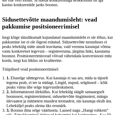
see eile veel töötas. Ja tiheda konkurentsiga keskkonnas on iga
kaotus konkurentide jaoks boonus.
Sidusettevõtte maandumisleht: vead
pakkumise positsioneerimisel
Isegi kõige täiuslikumalt kujundatud maandumisleht ei ole tõhus, kui
pakkumine ise ei ole õigesti esitatud. Sidusettevõtte turunduses ei
peaks lehekülg mitte ainult teavitama, vaid veenma kasutajat võtma
vastu konkreetset tegevust – registreeruma, järgima linki, kasutama
boonust. Positsioneerimisvead võivad vähendada konversiooni mitu
korda, isegi kui liiklus on kvaliteetne.
Tüüpilised vead positsioneerimisel:
1.
Ebaselge sihttegevus. Kui kasutaja ei saa aru, mida ta täpselt
tegema peab, ei tee ta midagi. Lingid, nupud, selgitused – kõik
peaks viima ühe selge tegevusüleskutseni.
2.
Informatsiooni üleküllus. Kui lehekülg räägib samaaegselt
boonusest, registreerimisest, sidusettevõtte tingimustest, mängu
ülevaatest ja mitmetest muudest teemadest, siis kasutaja eksib ära.
Leheküljel peaks olema üks eesmärk.
3.
Boonus ilma selge väärtuseta. Laused nagu „Hangi rohkem“
või „Eripakkumine“ töötavad halvemini kui konkreetne: „Saa 50