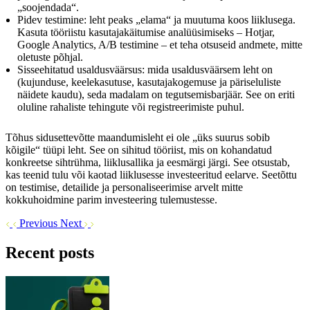
„soojendada“.
Pidev testimine: leht peaks „elama“ ja muutuma koos liiklusega.
Kasuta tööriistu kasutajakäitumise analüüsimiseks – Hotjar,
Google Analytics, A/B testimine – et teha otsuseid andmete, mitte
oletuste põhjal.
Sisseehitatud usaldusväärsus: mida usaldusväärsem leht on
(kujunduse, keelekasutuse, kasutajakogemuse ja päriseluliste
näidete kaudu), seda madalam on tegutsemisbarjäär. See on eriti
oluline rahaliste tehingute või registreerimiste puhul.
Tõhus sidusettevõtte maandumisleht ei ole „üks suurus sobib
kõigile“ tüüpi leht. See on sihitud tööriist, mis on kohandatud
konkreetse sihtrühma, liiklusallika ja eesmärgi järgi. See otsustab,
kas teenid tulu või kaotad liiklusesse investeeritud eelarve. Seetõttu
on testimise, detailide ja personaliseerimise arvelt mitte
kokkuhoidmine parim investeering tulemustesse.
Previous
Next
Recent posts