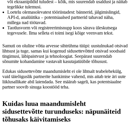
või ekraanipildid tuludest – kõik, mis suurendab usaldust ja näitab
tegelikke tulemusi.
Loetelu olemasolevatest tööriistadest: bännerid, jälgimislingid,
API-d, analüütika – potentsiaalsed partnerid tahavad näha,
millega nad töötavad.
Taotlusvorm või registreerimisnupp koos särava üleskutsega
tegevusele. Ilma selleta ei toimi isegi kõige veenvam tekst.
Samuti on oluline võtta arvesse sihtrühma tüüpi: uustulnukad otsivad
lihtsust ja tuge, samas kui kogenud sidusettevõtted otsivad soodsaid
tingimusi, läbipaistvust ja tehnoloogiat. Seepärast suurendab
sõnumite kohandamine vastavalt kasutajatüübile tõhusust.
Edukas sidusettevõtte maandumisleht ei ole lihtsalt teabelehekülg,
vaid täieõiguslik partnerite hankimise vahend, mis aitab teie äri uute
liiklusallikate abil laiendada. See määrab sageli, kas potentsiaalne
partner soovib sinuga koostööd teha.
Kuidas luua maandumisleht
sidusettevõtte turunduseks: näpunäiteid
tõhusaks käivitamiseks