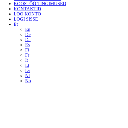
KOOSTÖÖ TINGIMUSED
KONTAKTID
LOO KONTO
LOGI SISSE
Et
En
De
Da
Es
Fi
Fr
It
Lt
Lv
Nl
No