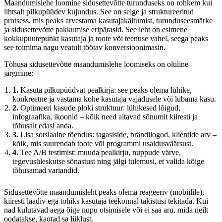
Maandumislehe loomine sidusettevõtte turunduseks on rohkem kui
lihtsalt pilkupüüdev kujundus. See on selge ja struktureeritud
protsess, mis peaks arvestama kasutajakäitumist, turunduseesmärke
ja sidusettevõtte pakkumise eripärasid. See leht on esimene
kokkupuutepunkt kasutaja ja toote või teenuse vahel, seega peaks
see toimima nagu veatult töötav konversioonimasin.
Tõhusa sidusettevõtte maandumislehe loomiseks on oluline
järgmine:
1.
Kasuta pilkupüüdvat pealkirja: see peaks olema lühike,
konkreetne ja vastama kohe kasutaja vajadusele või lubama kasu.
2.
Optimeeri kasude ploki struktuur: lühikesed lõigud,
infograafika, ikoonid – kõik need aitavad sõnumit kiiresti ja
tõhusalt edasi anda.
3.
Lisa sotsiaalne tõendus: tagasiside, brändilogod, klientide arv –
kõik, mis suurendab toote või programmi usaldusväärsust.
4.
Tee A/B testimist: muuda pealkirju, nuppude värve,
tegevusüleskutse sõnastust ning jälgi tulemusi, et valida kõige
tõhusamad variandid.
Sidusettevõtte maandumisleht peaks olema reageeriv (mobiilile),
kiiresti laadiv ega tohiks kasutaja teekonnal takistusi tekitada. Kui
nad kulutavad aega õige nupu otsimisele või ei saa aru, mida neilt
oodatakse, kaotad sa liiklust.