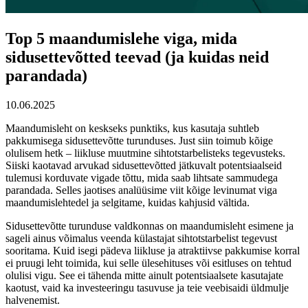
Top 5 maandumislehe viga, mida
sidusettevõtted teevad (ja kuidas neid
parandada)
10.06.2025
Maandumisleht on keskseks punktiks, kus kasutaja suhtleb
pakkumisega sidusettevõtte turunduses. Just siin toimub kõige
olulisem hetk – liikluse muutmine sihtotstarbelisteks tegevusteks.
Siiski kaotavad arvukad sidusettevõtted jätkuvalt potentsiaalseid
tulemusi korduvate vigade tõttu, mida saab lihtsate sammudega
parandada. Selles jaotises analüüsime viit kõige levinumat viga
maandumislehtedel ja selgitame, kuidas kahjusid vältida.
Sidusettevõtte turunduse valdkonnas on maandumisleht esimene ja
sageli ainus võimalus veenda külastajat sihtotstarbelist tegevust
sooritama. Kuid isegi pädeva liikluse ja atraktiivse pakkumise korral
ei pruugi leht toimida, kui selle ülesehituses või esitluses on tehtud
olulisi vigu. See ei tähenda mitte ainult potentsiaalsete kasutajate
kaotust, vaid ka investeeringu tasuvuse ja teie veebisaidi üldmulje
halvenemist.