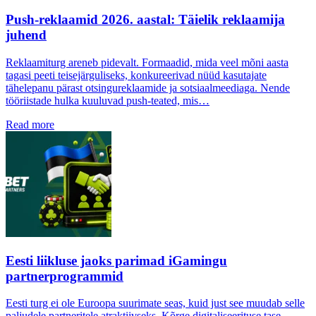
Push-reklaamid 2026. aastal: Täielik reklaamija
juhend
Reklaamiturg areneb pidevalt. Formaadid, mida veel mõni aasta
tagasi peeti teisejärguliseks, konkureerivad nüüd kasutajate
tähelepanu pärast otsingureklaamide ja sotsiaalmeediaga. Nende
tööriistade hulka kuuluvad push-teated, mis…
Read more
Eesti liikluse jaoks parimad iGamingu
partnerprogrammid
Eesti turg ei ole Euroopa suurimate seas, kuid just see muudab selle
paljudele partneritele atraktiivseks. Kõrge digitaliseerituse tase,