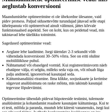
aeglustab konversiooni
Maandumislehe optimeerimine ei ole ühekordne ülesanne, vaid
pidev protsess. Paljud sidusettevõtte turundajad jätavad selle etapi
tähelepanuta või optimeerivad ainult välimust, jättes kõrvale
funktsionaalsed aspektid. See on koht, kus on peidetud vead, mis
takistavad lehe täielikku toimimist.
Sagedased optimeerimise vead:
Aeglane lehe laadimine. Isegi täiendav 2-3 sekundit võib
vähendada konversiooni 30–50% võrra. See on eriti oluline
mobiililiikluse puhul.
Nähtamatud või ebaselged vormid. Kui registreerimisvorm näeb
ebatäpne välja, ei selgita, milleks seda vaja on, või nõuab liiga
palju andmeid, ignoreerivad kasutajad seda.
Käitumisanalüüsi eiramine. Ilma klikke, soojuskaarte ja kerimise
sügavust analüüsimata on raske mõista, mis takistab kasutajal
tegevuse lõpuleviimist.
Optimeerimine tähendab pidevat hüpoteeside testimist, tulemuste
analüüsimist ja kohandamist reaalsete kasutajate käitumisega. Kui te
ei testi, mõõda ja paranda, muutub leht kiiresti vananenuks, isegi kui