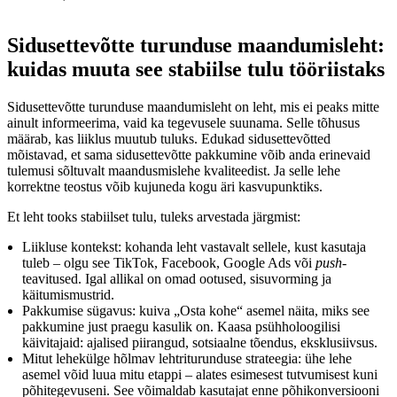
Sidusettevõtte turunduse maandumisleht:
kuidas muuta see stabiilse tulu tööriistaks
Sidusettevõtte turunduse maandumisleht on leht, mis ei peaks mitte
ainult informeerima, vaid ka tegevusele suunama. Selle tõhusus
määrab, kas liiklus muutub tuluks. Edukad sidusettevõtted
mõistavad, et sama sidusettevõtte pakkumine võib anda erinevaid
tulemusi sõltuvalt maandusmislehe kvaliteedist. Ja selle lehe
korrektne teostus võib kujuneda kogu äri kasvupunktiks.
Et leht tooks stabiilset tulu, tuleks arvestada järgmist:
Liikluse kontekst: kohanda leht vastavalt sellele, kust kasutaja
tuleb – olgu see TikTok, Facebook, Google Ads või
push
-
teavitused. Igal allikal on omad ootused, sisuvorming ja
käitumismustrid.
Pakkumise sügavus: kuiva „Osta kohe“ asemel näita, miks see
pakkumine just praegu kasulik on. Kaasa psühholoogilisi
käivitajaid: ajalised piirangud, sotsiaalne tõendus, eksklusiivsus.
Mitut lehekülge hõlmav lehtriturunduse strateegia: ühe lehe
asemel võid luua mitu etappi – alates esimesest tutvumisest kuni
põhitegevuseni. See võimaldab kasutajat enne põhikonversiooni