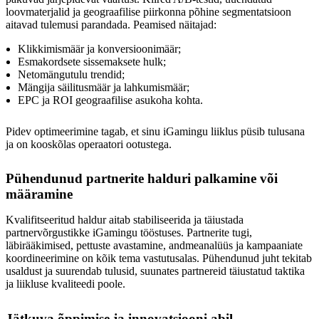
loovmaterjalid ja geograafilise piirkonna põhine segmentatsioon
aitavad tulemusi parandada. Peamised näitajad:
Klikkimismäär ja konversioonimäär;
Esmakordsete sissemaksete hulk;
Netomängutulu trendid;
Mängija säilitusmäär ja lahkumismäär;
EPC ja ROI geograafilise asukoha kohta.
Pidev optimeerimine tagab, et sinu iGamingu liiklus püsib tulusana
ja on kooskõlas operaatori ootustega.
Pühendunud partnerite halduri palkamine või
määramine
Kvalifitseeritud haldur aitab stabiliseerida ja täiustada
partnervõrgustikke iGamingu tööstuses. Partnerite tugi,
läbirääkimised, pettuste avastamine, andmeanalüüs ja kampaaniate
koordineerimine on kõik tema vastutusalas. Pühendunud juht tekitab
usaldust ja suurendab tulusid, suunates partnereid täiustatud taktika
ja liikluse kvaliteedi poole.
Jätkuva õppimise ja innovatsiooni abil