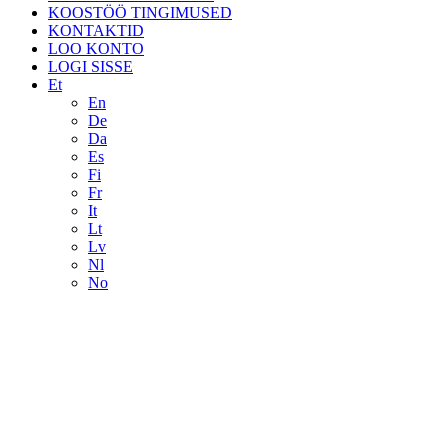
KOOSTÖÖ TINGIMUSED
KONTAKTID
LOO KONTO
LOGI SISSE
Et
En
De
Da
Es
Fi
Fr
It
Lt
Lv
Nl
No