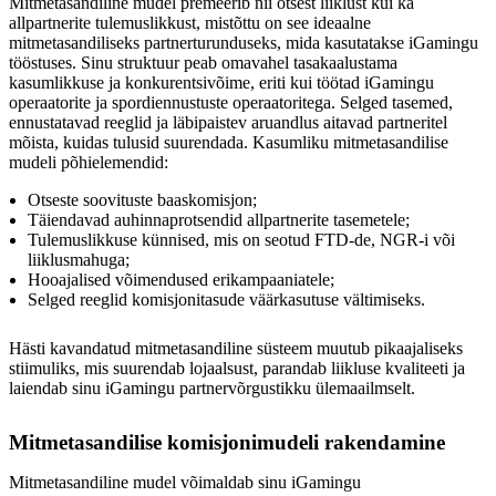
Mitmetasandiline mudel premeerib nii otsest liiklust kui ka
allpartnerite tulemuslikkust, mistõttu on see ideaalne
mitmetasandiliseks partnerturunduseks, mida kasutatakse iGamingu
tööstuses. Sinu struktuur peab omavahel tasakaalustama
kasumlikkuse ja konkurentsivõime, eriti kui töötad iGamingu
operaatorite ja spordiennustuste operaatoritega. Selged tasemed,
ennustatavad reeglid ja läbipaistev aruandlus aitavad partneritel
mõista, kuidas tulusid suurendada. Kasumliku mitmetasandilise
mudeli põhielemendid:
Otseste soovituste baaskomisjon;
Täiendavad auhinnaprotsendid allpartnerite tasemetele;
Tulemuslikkuse künnised, mis on seotud FTD-de, NGR-i või
liiklusmahuga;
Hooajalised võimendused erikampaaniatele;
Selged reeglid komisjonitasude väärkasutuse vältimiseks.
Hästi kavandatud mitmetasandiline süsteem muutub pikaajaliseks
stiimuliks, mis suurendab lojaalsust, parandab liikluse kvaliteeti ja
laiendab sinu iGamingu partnervõrgustikku ülemaailmselt.
Mitmetasandilise komisjonimudeli rakendamine
Mitmetasandiline mudel võimaldab sinu iGamingu