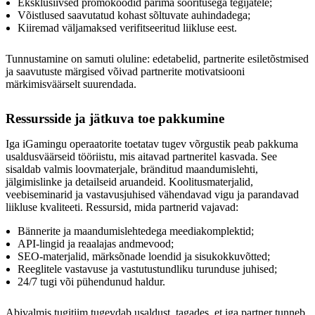
Eksklusiivsed promokoodid parima sooritusega tegijatele;
Võistlused saavutatud kohast sõltuvate auhindadega;
Kiiremad väljamaksed verifitseeritud liikluse eest.
Tunnustamine on samuti oluline: edetabelid, partnerite esiletõstmised
ja saavutuste märgised võivad partnerite motivatsiooni
märkimisväärselt suurendada.
Ressursside ja jätkuva toe pakkumine
Iga iGamingu operaatorite toetatav tugev võrgustik peab pakkuma
usaldusväärseid tööriistu, mis aitavad partneritel kasvada. See
sisaldab valmis loovmaterjale, bränditud maandumislehti,
jälgimislinke ja detailseid aruandeid. Koolitusmaterjalid,
veebiseminarid ja vastavusjuhised vähendavad vigu ja parandavad
liikluse kvaliteeti. Ressursid, mida partnerid vajavad:
Bännerite ja maandumislehtedega meediakomplektid;
API-lingid ja reaalajas andmevood;
SEO-materjalid, märksõnade loendid ja sisukokkuvõtted;
Reeglitele vastavuse ja vastutustundliku turunduse juhised;
24/7 tugi või pühendunud haldur.
Abivalmis tugitiim tugevdab usaldust, tagades, et iga partner tunneb