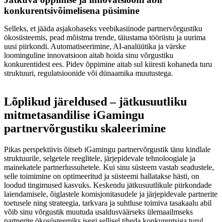
konkurentsivõimelisena püsimine
Selleks, et jääda asjakohaseks veebikasiinode partnervõrgustiku
ökosüsteemis, pead mõistma trende, täiustama tööriistu ja uurima
uusi piirkondi. Automatiseerimine, AI-analüütika ja värske
loominguline innovatsioon aitab hoida sinu võrgustiku
konkurentidest ees. Pidev õppimine aitab sul kiiresti kohaneda turu
struktuuri, regulatsioonide või dünaamika muutustega.
Lõplikud järeldused – jätkusuutliku
mitmetasandilise iGamingu
partnervõrgustiku skaleerimine
Pikas perspektiivis õitseb iGamingu partnervõrgustik tänu kindlale
struktuurile, selgetele reeglitele, järjepidevale tehnoloogiale ja
mainekatele partnerlussuhetele. Kui sinu süsteem vastab seadustele,
selle toimimine on optimeeritud ja süsteemi hallatakse hästi, on
loodud tingimused kasvuks. Keskendu jätkusuutlikule piirkondade
laiendamisele, õiglastele komisjonitasudele ja järjepidevale partnerite
toetusele ning strateegia, tarkvara ja suhtluse toimiva tasakaalu abil
võib sinu võrgustik muutuda usaldusväärseks ülemaailmseks
partnerite ökosüsteemiks isegi sellisel tiheda konkurentsiga turul