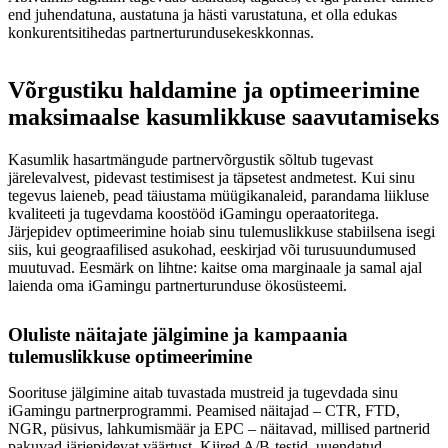
end juhendatuna, austatuna ja hästi varustatuna, et olla edukas
konkurentsitihedas partnerturundusekeskkonnas.
Võrgustiku haldamine ja optimeerimine
maksimaalse kasumlikkuse saavutamiseks
Kasumlik hasartmängude partnervõrgustik sõltub tugevast
järelevalvest, pidevast testimisest ja täpsetest andmetest. Kui sinu
tegevus laieneb, pead täiustama müügikanaleid, parandama liikluse
kvaliteeti ja tugevdama koostööd iGamingu operaatoritega.
Järjepidev optimeerimine hoiab sinu tulemuslikkuse stabiilsena isegi
siis, kui geograafilised asukohad, eeskirjad või turusuundumused
muutuvad. Eesmärk on lihtne: kaitse oma marginaale ja samal ajal
laienda oma iGamingu partnerturunduse ökosüsteemi.
Oluliste näitajate jälgimine ja kampaania
tulemuslikkuse optimeerimine
Soorituse jälgimine aitab tuvastada mustreid ja tugevdada sinu
iGamingu partnerprogrammi. Peamised näitajad – CTR, FTD,
NGR, püsivus, lahkumismäär ja EPC – näitavad, millised partnerid
pakuvad järjepidevat väärtust. Kiired A/B-testid, uuendatud