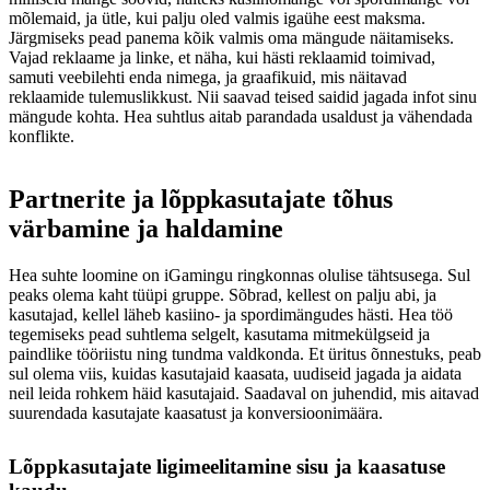
mõlemaid, ja ütle, kui palju oled valmis igaühe eest maksma.
Järgmiseks pead panema kõik valmis oma mängude näitamiseks.
Vajad reklaame ja linke, et näha, kui hästi reklaamid toimivad,
samuti veebilehti enda nimega, ja graafikuid, mis näitavad
reklaamide tulemuslikkust. Nii saavad teised saidid jagada infot sinu
mängude kohta. Hea suhtlus aitab parandada usaldust ja vähendada
konflikte.
Partnerite ja lõppkasutajate tõhus
värbamine ja haldamine
Hea suhte loomine on iGamingu ringkonnas olulise tähtsusega. Sul
peaks olema kaht tüüpi gruppe. Sõbrad, kellest on palju abi, ja
kasutajad, kellel läheb kasiino- ja spordimängudes hästi. Hea töö
tegemiseks pead suhtlema selgelt, kasutama mitmekülgseid ja
paindlike tööriistu ning tundma valdkonda. Et üritus õnnestuks, peab
sul olema viis, kuidas kasutajaid kaasata, uudiseid jagada ja aidata
neil leida rohkem häid kasutajaid. Saadaval on juhendid, mis aitavad
suurendada kasutajate kaasatust ja konversioonimäära.
Lõppkasutajate ligimeelitamine sisu ja kaasatuse