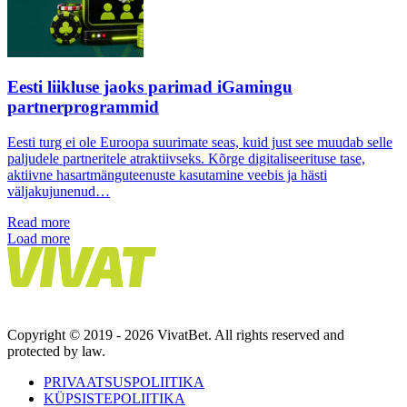
Eesti liikluse jaoks parimad iGamingu
partnerprogrammid
Eesti turg ei ole Euroopa suurimate seas, kuid just see muudab selle
paljudele partneritele atraktiivseks. Kõrge digitaliseerituse tase,
aktiivne hasartmänguteenuste kasutamine veebis ja hästi
väljakujunenud…
Read more
Load more
Copyright © 2019 - 2026 VivatBet. All rights reserved and
protected by law.
PRIVAATSUSPOLIITIKA
KÜPSISTEPOLIITIKA