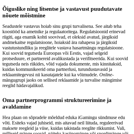
Õiguslike ning litsentse ja vastavust puudutavate
nõuete mõistmine
Seadustele vastavus hoiab sinu grupi turvalisena. See aitab teha
koostööd ka ametnike ja regulaatoritega. Regulatsioonid erinevad
riigiti, aga enamik kohti soovivad, et oleksid avatud, järgiksid
andmekaitse regulatsioone, hoiaksid ära rahapesu ja järgiksid
vastutustundliku ja reeglitele vastava hasartmängu regulatsioone.
Kui soovid tegutseda Euroopas või Eestis, vajad selgeid
protseduure, et partnereid avalikustada ja verifitseerida. Kui soovid
tegutseda neis riikides, võid vajada dokumente, mis kinnitaksid,
kuidas kommunikeerid oma partnerlusi, turundustavasid ja
reklaamitegevusi nii kasutajatele kui ka võimudele.
Online
-
mängugrupi jaoks on sellised reklaamide ja turvalise mängimise
reeglid hädavajalikud.
Oma partnerprogrammi struktureerimine ja
avaldamine
Hea plaan on sõpradele mõeldud eduka iGamingu sündmuse edu
võti. Esiteks vajad juhiseid, mis aitavad neil liituda, reguleerivad
maksete reegleid ja viise, kuidas takistada reeglite rikkumist. Vali,
milliseid mänge soovid, näiteks kasiinomänge või spordimänge või