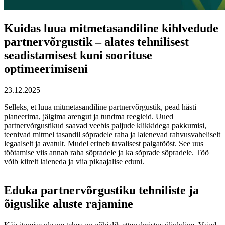
Kuidas luua mitmetasandiline kihlvedude
partnervõrgustik – alates tehnilisest
seadistamisest kuni soorituse
optimeerimiseni
23.12.2025
Selleks, et luua mitmetasandiline partnervõrgustik, pead hästi
planeerima, jälgima arengut ja tundma reegleid. Uued
partnervõrgustikud saavad veebis paljude klikkidega pakkumisi,
teenivad mitmel tasandil sõpradele raha ja laienevad rahvusvaheliselt
legaalselt ja avatult. Mudel erineb tavalisest palgatööst. See uus
töötamise viis annab raha sõpradele ja ka sõprade sõpradele. Töö
võib kiirelt laieneda ja viia pikaajalise eduni.
Eduka partnervõrgustiku tehniliste ja
õiguslike aluste rajamine