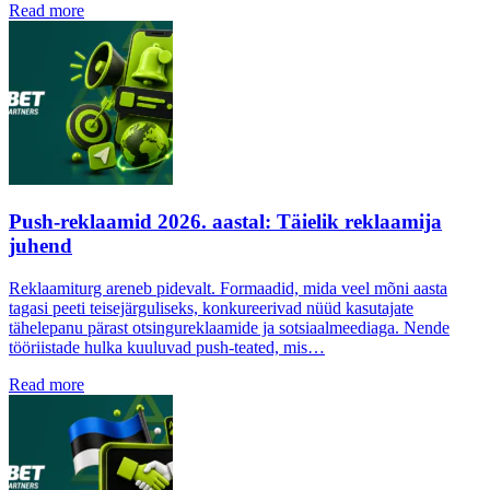
Read more
Push-reklaamid 2026. aastal: Täielik reklaamija
juhend
Reklaamiturg areneb pidevalt. Formaadid, mida veel mõni aasta
tagasi peeti teisejärguliseks, konkureerivad nüüd kasutajate
tähelepanu pärast otsingureklaamide ja sotsiaalmeediaga. Nende
tööriistade hulka kuuluvad push-teated, mis…
Read more