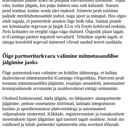
Käivitamise plaane tehes on põhjalik ettevalmistus ülioluline. Vajad
viisi, kuidas jälgida, kui palju inimesi sinu saiti külastab. Samuti
pead teadma, kuidas seada üles maksed. Süsteem peab toimima
paljude meelelahutussaitide puhul, nagu sport ja mängud. Hea algus
aitab tagada, et partneritele antakse õige hulk raha. Samuti peatab
see kriminaalse tegevuse ja järgib ELis või Eestis kehtivaid eeskirju.
Neis kohtades on reeglid väga-väga olulised. Õiguslik plaan tagab,
et iGamingu partner tegutseb turvaliselt. Tehniline aspekt tagab, et
sinuga koostööd tegevad inimesed võivad saadud teavet usaldada.
Õige
partneritarkvara
valimine mitmetasandilise
jälgimise jaoks
Õige partnertarkvara valimine on kriitilise tähtsusega, et hallata
skaleeritavat mitmeastmelist iGamingu võrgustikku. Platvorm peab
toetama mitmetasandilist jälgimist, reaalajas aruandeid, automaatset
komisjonitasude arvutamist ja usaldusväärset müügi omistamist.
Olulised funktsioonid, mida jälgida, on läbipaistev alampartnerite
jälgimine, pettuse ennetamise tööriistad, laitmatu integratsioon
kasiino ja spordiennustuse platvormidega ja automaatsed
väljamaksete süsteemid. Klikkide, registreerumiste ja esmakordsete
sissemaksete täpne jälgimine igal tasemel tagab usalduse, hoiab ära
vaidlused ja lubab partneritel optimeerida oma sooritust tõhusalt.