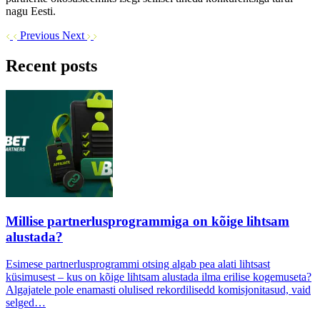
nagu Eesti.
Previous
Next
Recent posts
Millise partnerlusprogrammiga on kõige lihtsam
alustada?
Esimese partnerlusprogrammi otsing algab pea alati lihtsast
küsimusest – kus on kõige lihtsam alustada ilma erilise kogemuseta?
Algajatele pole enamasti olulised rekordilisedd komisjonitasud, vaid
selged…