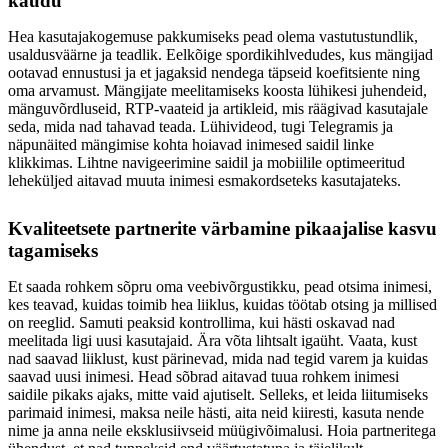
kaudu
Hea kasutajakogemuse pakkumiseks pead olema vastutustundlik,
usaldusväärne ja teadlik. Eelkõige spordikihlvedudes, kus mängijad
ootavad ennustusi ja et jagaksid nendega täpseid koefitsiente ning
oma arvamust. Mängijate meelitamiseks koosta lühikesi juhendeid,
mänguvõrdluseid, RTP-vaateid ja artikleid, mis räägivad kasutajale
seda, mida nad tahavad teada. Lühivideod, tugi Telegramis ja
näpunäited mängimise kohta hoiavad inimesed saidil linke
klikkimas. Lihtne navigeerimine saidil ja mobiilile optimeeritud
leheküljed aitavad muuta inimesi esmakordseteks kasutajateks.
Kvaliteetsete partnerite värbamine pikaajalise kasvu
tagamiseks
Et saada rohkem sõpru oma veebivõrgustikku, pead otsima inimesi,
kes teavad, kuidas toimib hea liiklus, kuidas töötab otsing ja millised
on reeglid. Samuti peaksid kontrollima, kui hästi oskavad nad
meelitada ligi uusi kasutajaid. Ära võta lihtsalt igaüht. Vaata, kust
nad saavad liiklust, kust pärinevad, mida nad tegid varem ja kuidas
saavad uusi inimesi. Head sõbrad aitavad tuua rohkem inimesi
saidile pikaks ajaks, mitte vaid ajutiselt. Selleks, et leida liitumiseks
parimaid inimesi, maksa neile hästi, aita neid kiiresti, kasuta nende
nime ja anna neile eksklusiivseid müügivõimalusi. Hoia partneritega