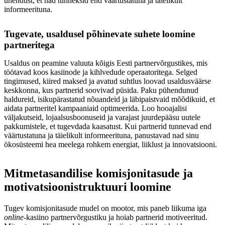
ühendust, et nad tunneksid end väärtustatuna ja täielikult
informeerituna.
Tugevate, usaldusel põhinevate suhete loomine
partneritega
Usaldus on peamine valuuta kõigis Eesti partnervõrgustikes, mis
töötavad koos kasiinode ja kihlvedude operaatoritega. Selged
tingimused, kiired maksed ja avatud suhtlus loovad usaldusväärse
keskkonna, kus partnerid soovivad püsida. Paku pühendunud
haldureid, isikupärastatud nõuandeid ja läbipaistvaid mõõdikuid, et
aidata partneritel kampaaniaid optimeerida. Loo hooajalisi
väljakutseid, lojaalsusboonuseid ja varajast juurdepääsu uutele
pakkumistele, et tugevdada kaasatust. Kui partnerid tunnevad end
väärtustatuna ja täielikult informeerituna, panustavad nad sinu
ökosüsteemi hea meelega rohkem energiat, liiklust ja innovatsiooni.
Mitmetasandilise komisjonitasude ja
motivatsioonistruktuuri loomine
Tugev komisjonitasude mudel on mootor, mis paneb liikuma iga
online
-kasiino partnervõrgustiku ja hoiab partnerid motiveeritud.