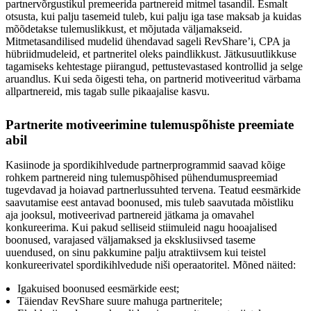
partnervõrgustikul premeerida partnereid mitmel tasandil. Esmalt
otsusta, kui palju tasemeid tuleb, kui palju iga tase maksab ja kuidas
mõõdetakse tulemuslikkust, et mõjutada väljamakseid.
Mitmetasandilised mudelid ühendavad sageli RevShare’i, CPA ja
hübriidmudeleid, et partneritel oleks paindlikkust. Jätkusuutlikkuse
tagamiseks kehtestage piirangud, pettustevastased kontrollid ja selge
aruandlus. Kui seda õigesti teha, on partnerid motiveeritud värbama
allpartnereid, mis tagab sulle pikaajalise kasvu.
Partnerite motiveerimine tulemuspõhiste preemiate
abil
Kasiinode ja spordikihlvedude partnerprogrammid saavad kõige
rohkem partnereid ning tulemuspõhised pühendumuspreemiad
tugevdavad ja hoiavad partnerlussuhted tervena. Teatud eesmärkide
saavutamise eest antavad boonused, mis tuleb saavutada mõistliku
aja jooksul, motiveerivad partnereid jätkama ja omavahel
konkureerima. Kui pakud selliseid stiimuleid nagu hooajalised
boonused, varajased väljamaksed ja eksklusiivsed taseme
uuendused, on sinu pakkumine palju atraktiivsem kui teistel
konkureerivatel spordikihlvedude niši operaatoritel. Mõned näited:
Igakuised boonused eesmärkide eest;
Täiendav RevShare suure mahuga partneritele;