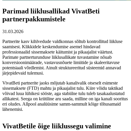
Parimad liiklusallikad VivatBeti
partnerpakkumistele
31.03.2026
Partnerite kasv kihlvedude valdkonnas sõltub kontrollitud liikluse
saamisest. Klikkidele keskendumise asemel hindavad
professionaalid sissemaksete käitumist ja pikaajalist väärtust.
Parimate partnerturunduse liiklusallikate tuvastamine nõuab
konversioonimäärade, vastavusnõuete limiitide ja skaleeritavuse
potentsiaali võrdlemist. Ainult struktureeritud süsteemid annavad
järjepidevaid tulemusi.
VivatBeti partnerite jaoks mõjutab kanalivalik otseselt esimeste
sissemaksete (FTD) mahtu ja pikaajalist tulu. Kiire võidu taktikad
võivad luua lühikesi sööste, aga stabiilne tulu tuleb tasakaalustatud
allikatest. Seega on kriitiline aru saada, milline on iga kanali sooritus
eri oludes. Allpool analüüsime samm-sammult kõige tõhusamaid
lähenemisi.
VivatBetile õige liiklussegu valimine