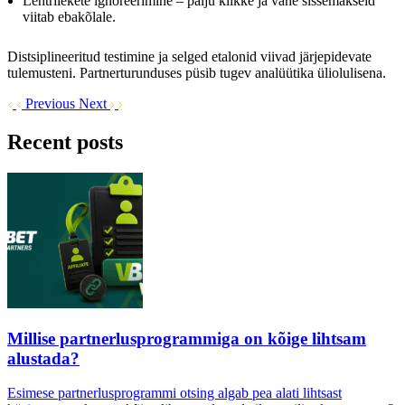
Lehtrilekete ignoreerimine – palju klikke ja vähe sissemakseid
viitab ebakõlale.
Distsiplineeritud testimine ja selged etalonid viivad järjepidevate
tulemusteni. Partnerturunduses püsib tugev analüütika üliolulisena.
Previous
Next
Recent posts
Millise partnerlusprogrammiga on kõige lihtsam
alustada?
Esimese partnerlusprogrammi otsing algab pea alati lihtsast