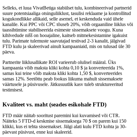
Selleks, et luua VivatBetiga stabiilset tulu, kombineerivad partnerid
suure potentsiaaliga otsinguliiklust, tasulisi reklaame ja kontrollitud
kogukondlikke allikaid, selle asemel, et keskenduda vaid ühele
kanalile. Kui PPC või CPC tõuseb 20%, võib orgaaniline liiklus või
taassihtimine stabiliseerida esimeste sissemaksete voogu. Kuna
kihlvedude nišš on hooajaline, kaitseb mitmekesistamine igakuist
tulu. Parimate tulemuste saavutajad testivad 2-3 kanalit, jälgivad
FTD kulu ja skaleerivad ainult kampaaniaid, mis on tulusad üle 30
päeva.
Partnerite liiklusallikate ROI varieerub olulisel määral. Üks
kampaania võib maksta kliki kohta 0,10 $ ja konverteerida 1%,
samas kui teine võib maksta kliki kohta 1,50 $, konverteerides
samas 12%. Seetõttu peab fookus liikuma mahult sissemaksete
väärtusele ja püsivusele. Jätkusuutlik kasv tuleb struktureeritud
testimisest.
Kvaliteet vs. maht (seades esikohale FTD)
FTD määr näitab sooritust paremini kui kuvamised või CTR.
Näiteks 5 FTD-d keskmise sissemaksega 70 $ on parem kui 150
klikki, kus ei tehta sissemakset. Jälgi alati kulu FTD kohta ja 30-
päevast püsivust, enne kui skaleerid.