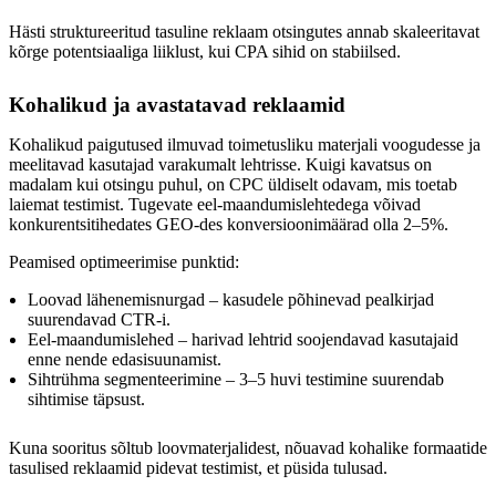
Hästi struktureeritud tasuline reklaam otsingutes annab skaleeritavat
kõrge potentsiaaliga liiklust, kui CPA sihid on stabiilsed.
Kohalikud ja avastatavad reklaamid
Kohalikud paigutused ilmuvad toimetusliku materjali voogudesse ja
meelitavad kasutajad varakumalt lehtrisse. Kuigi kavatsus on
madalam kui otsingu puhul, on CPC üldiselt odavam, mis toetab
laiemat testimist. Tugevate eel-maandumislehtedega võivad
konkurentsitihedates GEO-des konversioonimäärad olla 2–5%.
Peamised optimeerimise punktid:
Loovad lähenemisnurgad – kasudele põhinevad pealkirjad
suurendavad CTR-i.
Eel-maandumislehed – harivad lehtrid soojendavad kasutajaid
enne nende edasisuunamist.
Sihtrühma segmenteerimine – 3–5 huvi testimine suurendab
sihtimise täpsust.
Kuna sooritus sõltub loovmaterjalidest, nõuavad kohalike formaatide
tasulised reklaamid pidevat testimist, et püsida tulusad.