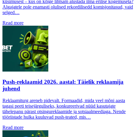
küsimusest – kus on kõige lihtsam alustada ilma erilise kogemuseta?
Algajatele pole enamasti olulised rekordilisedd komisjonitasud, vaid
selged…
Read more
Push-reklaamid 2026. aastal: Täielik reklaamija
juhend
Reklaamiturg areneb pidevalt. Formaadid, mida veel mõni aasta
tagasi peeti teisejärguliseks, konkureerivad nüüd kasutajate
tähelepanu pärast otsingureklaamide ja sotsiaalmeediaga. Nende
tööriistade hulka kuuluvad push-teated, mis…
Read more