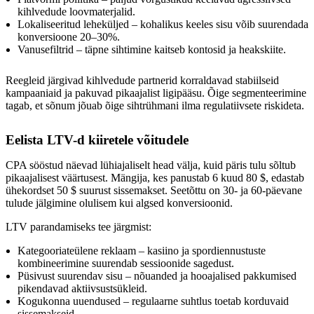
kihlvedude loovmaterjalid.
Lokaliseeritud leheküljed – kohalikus keeles sisu võib suurendada
konversioone 20–30%.
Vanusefiltrid – täpne sihtimine kaitseb kontosid ja heakskiite.
Reegleid järgivad kihlvedude partnerid korraldavad stabiilseid
kampaaniaid ja pakuvad pikaajalist ligipääsu. Õige segmenteerimine
tagab, et sõnum jõuab õige sihtrühmani ilma regulatiivsete riskideta.
Eelista LTV-d kiiretele võitudele
CPA sööstud näevad lühiajaliselt head välja, kuid päris tulu sõltub
pikaajalisest väärtusest. Mängija, kes panustab 6 kuud 80 $, edastab
ühekordset 50 $ suurust sissemakset. Seetõttu on 30- ja 60-päevane
tulude jälgimine olulisem kui algsed konversioonid.
LTV parandamiseks tee järgmist:
Kategooriateülene reklaam – kasiino ja spordiennustuste
kombineerimine suurendab sessioonide sagedust.
Püsivust suurendav sisu – nõuanded ja hooajalised pakkumised
pikendavad aktiivsustsükleid.
Kogukonna uuendused – regulaarne suhtlus toetab korduvaid
sissemakseid.