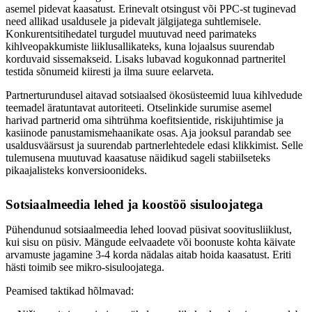
asemel pidevat kaasatust. Erinevalt otsingust või PPC-st tuginevad
need allikad usaldusele ja pidevalt jälgijatega suhtlemisele.
Konkurentsitihedatel turgudel muutuvad need parimateks
kihlveopakkumiste liiklusallikateks, kuna lojaalsus suurendab
korduvaid sissemakseid. Lisaks lubavad kogukonnad partneritel
testida sõnumeid kiiresti ja ilma suure eelarveta.
Partnerturundusel aitavad sotsiaalsed ökosüsteemid luua kihlvedude
teemadel äratuntavat autoriteeti. Otselinkide surumise asemel
harivad partnerid oma sihtrühma koefitsientide, riskijuhtimise ja
kasiinode panustamismehaanikate osas. Aja jooksul parandab see
usaldusväärsust ja suurendab partnerlehtedele edasi klikkimist. Selle
tulemusena muutuvad kaasatuse näidikud sageli stabiilseteks
pikaajalisteks konversioonideks.
Sotsiaalmeedia lehed ja koostöö sisuloojatega
Pühendunud sotsiaalmeedia lehed loovad püsivat soovitusliiklust,
kui sisu on püsiv. Mängude eelvaadete või boonuste kohta käivate
arvamuste jagamine 3-4 korda nädalas aitab hoida kaasatust. Eriti
hästi toimib see mikro-sisuloojatega.
Peamised taktikad hõlmavad: