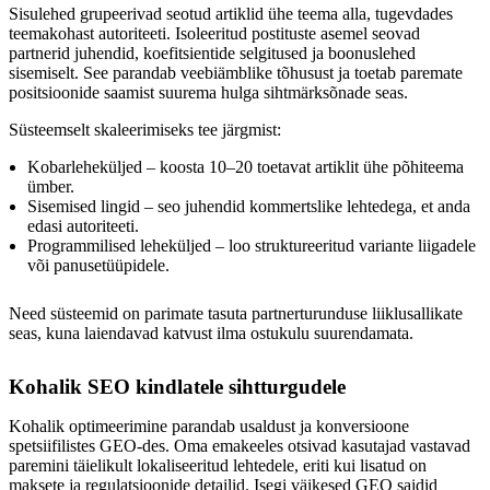
Sisulehed grupeerivad seotud artiklid ühe teema alla, tugevdades
teemakohast autoriteeti. Isoleeritud postituste asemel seovad
partnerid juhendid, koefitsientide selgitused ja boonuslehed
sisemiselt. See parandab veebiämblike tõhusust ja toetab paremate
positsioonide saamist suurema hulga sihtmärksõnade seas.
Süsteemselt skaleerimiseks tee järgmist:
Kobarleheküljed – koosta 10–20 toetavat artiklit ühe põhiteema
ümber.
Sisemised lingid – seo juhendid kommertslike lehtedega, et anda
edasi autoriteeti.
Programmilised leheküljed – loo struktureeritud variante liigadele
või panusetüüpidele.
Need süsteemid on parimate tasuta partnerturunduse liiklusallikate
seas, kuna laiendavad katvust ilma ostukulu suurendamata.
Kohalik SEO kindlatele sihtturgudele
Kohalik optimeerimine parandab usaldust ja konversioone
spetsiifilistes GEO-des. Oma emakeeles otsivad kasutajad vastavad
paremini täielikult lokaliseeritud lehtedele, eriti kui lisatud on
maksete ja regulatsioonide detailid. Isegi väikesed GEO saidid