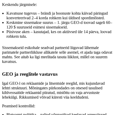
Keskendu järgmisele:
Kavatsuse tugevus – brändi ja boonuste kohta käivad päringud
konverteerivad 2–4 korda rohkem kui üldised spordimõisted.
Keskmine sissemakse suurus – 1. järgu GEO-d toovad sageli 60–
120 $ suuruseid esimesi sissemakseid.
Püsivuse aken – kasutajad, kes on aktiivsed üle 14 päeva, loovad
rohkem tulu.
Sissemakseid esikohale seadvad partnerid liiguvad lähemale
parimatele partnerliikluse allikatele selle asemel, et ajada taga odavat
mahtu. See aitab ka ligi meelitada tasuta liiklust, millel on suurem
kavatsus.
GEO ja reeglitele vastavus
Igal GEO-l on reklaamide ja litsentside reeglid, mis kujundavad
lehtri struktuuri. Mõningates piirkondades on otsesed tasulised
kihlveosaitide reklaamid piiratud, mistõttu on vaja arvustuste
lehekülgi. Rikkumised võivad kiiresti viia keeldudeni.
Peamised kontrollid:
Platvormi poliitika – paljud võrgustikud keelavad agressiivsed