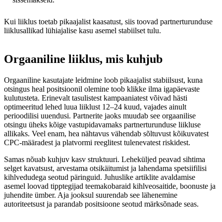
Kui liiklus toetab pikaajalist kaasatust, siis toovad partnerturunduse
liiklusallikad lühiajalise kasu asemel stabiilset tulu.
Orgaaniline liiklus, mis kuhjub
Orgaaniline kasutajate leidmine loob pikaajalist stabiilsust, kuna
otsingus heal positsioonil olemine toob klikke ilma igapäevaste
kulutusteta. Erinevalt tasulistest kampaaniatest võivad hästi
optimeeritud lehed luua liiklust 12–24 kuud, vajades ainult
perioodilisi uuendusi. Partnerite jaoks muudab see orgaanilise
otsingu üheks kõige vastupidavamaks partnerturunduse liikluse
allikaks. Veel enam, hea nähtavus vähendab sõltuvust kõikuvatest
CPC-määradest ja platvormi reeglitest tulenevatest riskidest.
Samas nõuab kuhjuv kasv struktuuri. Leheküljed peavad sihtima
selget kavatsust, arvestama otsikäitumist ja lahendama spetsiifilisi
kihlvedudega seotud päringuid. Juhuslike artiklite avaldamise
asemel loovad tipptegijad teemakobaraid kihlveosaitide, boonuste ja
juhendite ümber. Aja jooksul suurendab see lähenemine
autoriteetsust ja parandab positsioone seotud märksõnade seas.