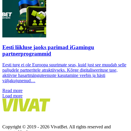
Eesti liikluse jaoks parimad iGamingu
partnerprogrammid
Eesti turg ei ole Euroopa suurimate seas, kuid just see muudab selle
paljudele partneritele atraktiivseks. Kõrge digitaliseerituse tase,
aktiivne hasartmänguteenuste kasutamine veebis ja hästi
väljakujunenud…
Read more
Load more
Copyright © 2019 - 2026 VivatBet. All rights reserved and