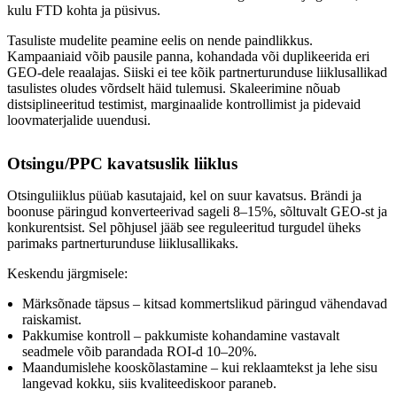
kulu FTD kohta ja püsivus.
Tasuliste mudelite peamine eelis on nende paindlikkus.
Kampaaniaid võib pausile panna, kohandada või duplikeerida eri
GEO-dele reaalajas. Siiski ei tee kõik partnerturunduse liiklusallikad
tasulistes oludes võrdselt häid tulemusi. Skaleerimine nõuab
distsiplineeritud testimist, marginaalide kontrollimist ja pidevaid
loovmaterjalide uuendusi.
Otsingu/PPC kavatsuslik liiklus
Otsinguliiklus püüab kasutajaid, kel on suur kavatsus. Brändi ja
boonuse päringud konverteerivad sageli 8–15%, sõltuvalt GEO-st ja
konkurentsist. Sel põhjusel jääb see reguleeritud turgudel üheks
parimaks partnerturunduse liiklusallikaks.
Keskendu järgmisele:
Märksõnade täpsus – kitsad kommertslikud päringud vähendavad
raiskamist.
Pakkumise kontroll – pakkumiste kohandamine vastavalt
seadmele võib parandada ROI-d 10–20%.
Maandumislehe kooskõlastamine – kui reklaamtekst ja lehe sisu
langevad kokku, siis kvaliteediskoor paraneb.