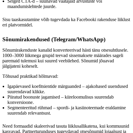
Selged CTA-d – suunavad vaatajaid arvustuste või
maandumislehtede juurde.
Sisu taaskasutamine võib tugevdada ka Facebooki rakenduse liiklust
eri platvormidel.
Sõnumirakendused (Telegram/WhatsApp)
Sõnumirakenduste kanalid konverteerivad hästi tänu otsesuhtlusele.
1000–3000 liikmega grupid teevad sissemaksete määrades sageli
paremaid tulemusi kui suured veebilehed. Sõnumid jõuavad
jälgijateni koheselt.
Tõhusad praktikad hõlmavad:
Igapäevased koefitsientide märguanded – ajakohased uuendused
suurendavad klikke.
Piiratud boonuste jagamised – kiireloomulisus suurendab
konversioone.
Segmenteeritud rühmad – spordi- ja kasiinoteemade eraldamine
suurendab relevantsust.
Need formaadid skaleerivad tasuta liiklusallikatena, kui kommuunid
kasvavad. Partnerturunduses tugevdavad otsesõnumid lojaalsust ja