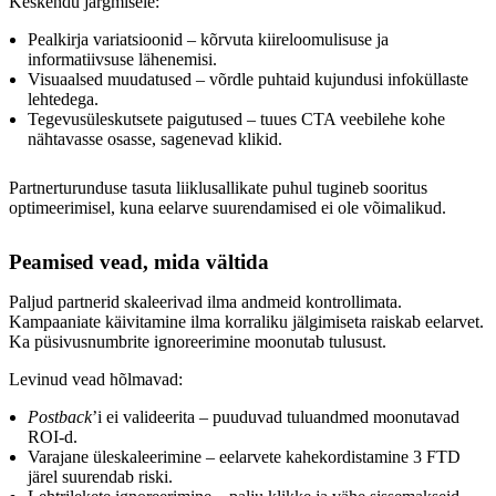
Keskendu järgmisele:
Pealkirja variatsioonid – kõrvuta kiireloomulisuse ja
informatiivsuse lähenemisi.
Visuaalsed muudatused – võrdle puhtaid kujundusi infoküllaste
lehtedega.
Tegevusüleskutsete paigutused – tuues CTA veebilehe kohe
nähtavasse osasse, sagenevad klikid.
Partnerturunduse tasuta liiklusallikate puhul tugineb sooritus
optimeerimisel, kuna eelarve suurendamised ei ole võimalikud.
Peamised vead, mida vältida
Paljud partnerid skaleerivad ilma andmeid kontrollimata.
Kampaaniate käivitamine ilma korraliku jälgimiseta raiskab eelarvet.
Ka püsivusnumbrite ignoreerimine moonutab tulusust.
Levinud vead hõlmavad:
Postback
’i ei valideerita – puuduvad tuluandmed moonutavad
ROI-d.
Varajane üleskaleerimine – eelarvete kahekordistamine 3 FTD
järel suurendab riski.