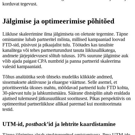
korduvat tegevust.
Jälgimise ja optimeerimise põhitõed
Liikluse skaleerimine ilma jälgimiseta on oletuste tegemine. Täpne
omistamine lubab partneritel mõista, millised kampaaniad loovad
FTD-sid, püsivust ja pikaajalist tulu. Töötades kas tasuliste
kanalitega või tehes partnerturundust tasuta liiklusallikatega,
andmete järjepidevusest sõltub tulusus. 10% suurune jälgimise auk
võib ajada paigast CPA numbrid ja panna partnerid skaleerima
valesid kampaaniaid.
Tõhus analüütika seob ühtseks mudeliks klikkide andmed,
sissemaksete aktiivsuse ja eluaegse väärtuse. Selle asemel, et
prioritiseerida üksnes mahtu, mõõdavad partnerid kulu FTD kohta,
30-päevast tulu ja lahkumismäära. Säärane distsipliin aitab eraldada
ajutised tulemused jätkusuutlikust sooritusest. Pikas perspektiivis on
optimeeritud partnerliikluse allikad paremad kui monitoorimata
testid.
UTM-id,
postback
’id ja lehtrite kaardistamine
Täpne jälgimine algab struktureeritud omistamisega. Ilma UTM-ide