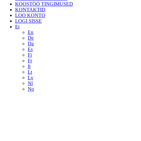
KOOSTÖÖ TINGIMUSED
KONTAKTID
LOO KONTO
LOGI SISSE
Et
En
De
Da
Es
Fi
Fr
It
Lt
Lv
Nl
No