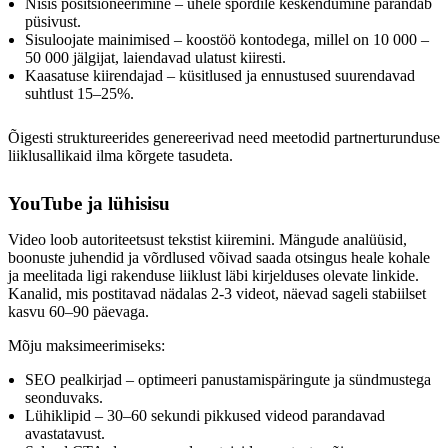
Nišis positsioneerimine – ühele spordile keskendumine parandab
püsivust.
Sisuloojate mainimised – koostöö kontodega, millel on 10 000 –
50 000 jälgijat, laiendavad ulatust kiiresti.
Kaasatuse kiirendajad – küsitlused ja ennustused suurendavad
suhtlust 15–25%.
Õigesti struktureerides genereerivad need meetodid partnerturunduse
liiklusallikaid ilma kõrgete tasudeta.
YouTube ja lühisisu
Video loob autoriteetsust tekstist kiiremini. Mängude analüüsid,
boonuste juhendid ja võrdlused võivad saada otsingus heale kohale
ja meelitada ligi rakenduse liiklust läbi kirjelduses olevate linkide.
Kanalid, mis postitavad nädalas 2-3 videot, näevad sageli stabiilset
kasvu 60–90 päevaga.
Mõju maksimeerimiseks:
SEO pealkirjad – optimeeri panustamispäringute ja sündmustega
seonduvaks.
Lühiklipid – 30–60 sekundi pikkused videod parandavad
avastatavust.