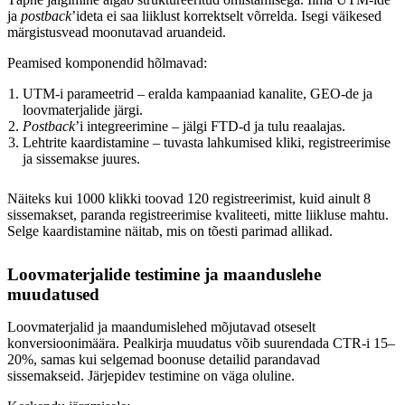
ja
postback
’ideta ei saa liiklust korrektselt võrrelda. Isegi väikesed
märgistusvead moonutavad aruandeid.
Peamised komponendid hõlmavad:
UTM-i parameetrid – eralda kampaaniad kanalite, GEO-de ja
loovmaterjalide järgi.
Postback
’i integreerimine – jälgi FTD-d ja tulu reaalajas.
Lehtrite kaardistamine – tuvasta lahkumised kliki, registreerimise
ja sissemakse juures.
Näiteks kui 1000 klikki toovad 120 registreerimist, kuid ainult 8
sissemakset, paranda registreerimise kvaliteeti, mitte liikluse mahtu.
Selge kaardistamine näitab, mis on tõesti parimad allikad.
Loovmaterjalide testimine ja maanduslehe
muudatused
Loovmaterjalid ja maandumislehed mõjutavad otseselt
konversioonimäära. Pealkirja muudatus võib suurendada CTR-i 15–
20%, samas kui selgemad boonuse detailid parandavad
sissemakseid. Järjepidev testimine on väga oluline.