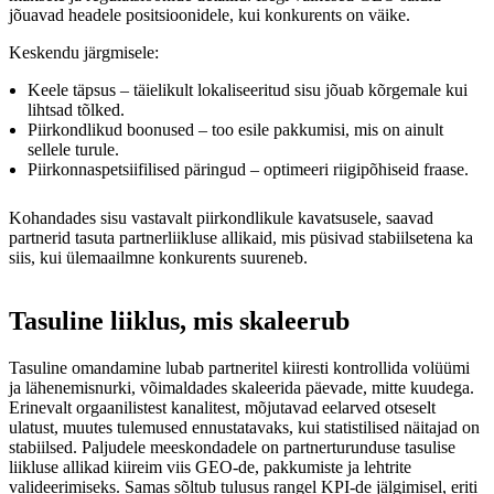
jõuavad headele positsioonidele, kui konkurents on väike.
Keskendu järgmisele:
Keele täpsus – täielikult lokaliseeritud sisu jõuab kõrgemale kui
lihtsad tõlked.
Piirkondlikud boonused – too esile pakkumisi, mis on ainult
sellele turule.
Piirkonnaspetsiifilised päringud – optimeeri riigipõhiseid fraase.
Kohandades sisu vastavalt piirkondlikule kavatsusele, saavad
partnerid tasuta partnerliikluse allikaid, mis püsivad stabiilsetena ka
siis, kui ülemaailmne konkurents suureneb.
Tasuline liiklus, mis skaleerub
Tasuline omandamine lubab partneritel kiiresti kontrollida volüümi
ja lähenemisnurki, võimaldades skaleerida päevade, mitte kuudega.
Erinevalt orgaanilistest kanalitest, mõjutavad eelarved otseselt
ulatust, muutes tulemused ennustatavaks, kui statistilised näitajad on
stabiilsed. Paljudele meeskondadele on partnerturunduse tasulise
liikluse allikad kiireim viis GEO-de, pakkumiste ja lehtrite
valideerimiseks. Samas sõltub tulusus rangel KPI-de jälgimisel, eriti