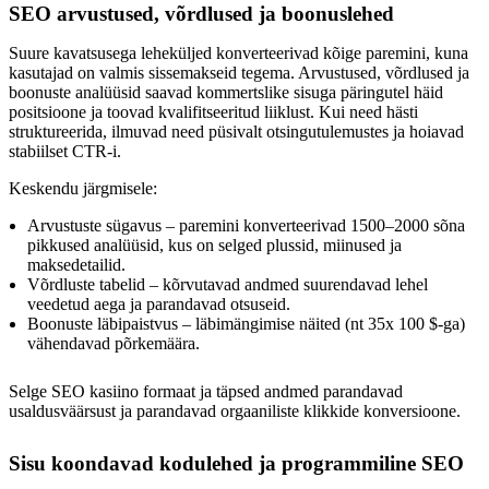
SEO arvustused, võrdlused ja boonuslehed
Suure kavatsusega leheküljed konverteerivad kõige paremini, kuna
kasutajad on valmis sissemakseid tegema. Arvustused, võrdlused ja
boonuste analüüsid saavad kommertslike sisuga päringutel häid
positsioone ja toovad kvalifitseeritud liiklust. Kui need hästi
struktureerida, ilmuvad need püsivalt otsingutulemustes ja hoiavad
stabiilset CTR-i.
Keskendu järgmisele:
Arvustuste sügavus – paremini konverteerivad 1500–2000 sõna
pikkused analüüsid, kus on selged plussid, miinused ja
maksedetailid.
Võrdluste tabelid – kõrvutavad andmed suurendavad lehel
veedetud aega ja parandavad otsuseid.
Boonuste läbipaistvus – läbimängimise näited (nt 35x 100 $-ga)
vähendavad põrkemäära.
Selge SEO kasiino formaat ja täpsed andmed parandavad
usaldusväärsust ja parandavad orgaaniliste klikkide konversioone.
Sisu koondavad kodulehed ja programmiline SEO