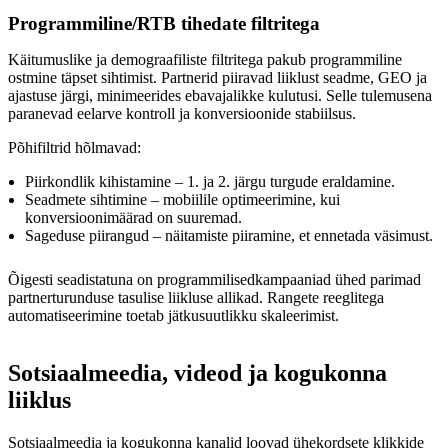
Programmiline/RTB tihedate filtritega
Käitumuslike ja demograafiliste filtritega pakub programmiline
ostmine täpset sihtimist. Partnerid piiravad liiklust seadme, GEO ja
ajastuse järgi, minimeerides ebavajalikke kulutusi. Selle tulemusena
paranevad eelarve kontroll ja konversioonide stabiilsus.
Põhifiltrid hõlmavad:
Piirkondlik kihistamine – 1. ja 2. järgu turgude eraldamine.
Seadmete sihtimine – mobiilile optimeerimine, kui
konversioonimäärad on suuremad.
Sageduse piirangud – näitamiste piiramine, et ennetada väsimust.
Õigesti seadistatuna on programmilisedkampaaniad ühed parimad
partnerturunduse tasulise liikluse allikad. Rangete reeglitega
automatiseerimine toetab jätkusuutlikku skaleerimist.
Sotsiaalmeedia, videod ja kogukonna
liiklus
Sotsiaalmeedia ja kogukonna kanalid loovad ühekordsete klikkide