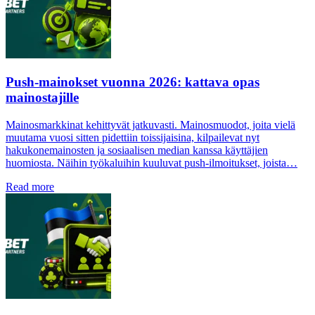
Push-mainokset vuonna 2026: kattava opas
mainostajille
Mainosmarkkinat kehittyvät jatkuvasti. Mainosmuodot, joita vielä
muutama vuosi sitten pidettiin toissijaisina, kilpailevat nyt
hakukonemainosten ja sosiaalisen median kanssa käyttäjien
huomiosta. Näihin työkaluihin kuuluvat push-ilmoitukset, joista…
Read more