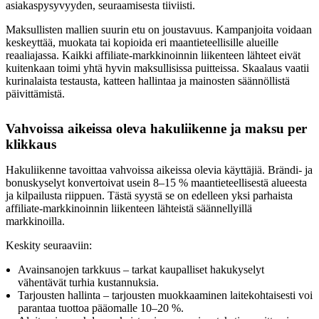
asiakaspysyvyyden, seuraamisesta tiiviisti.
Maksullisten mallien suurin etu on joustavuus. Kampanjoita voidaan
keskeyttää, muokata tai kopioida eri maantieteellisille alueille
reaaliajassa. Kaikki affiliate-markkinoinnin liikenteen lähteet eivät
kuitenkaan toimi yhtä hyvin maksullisissa puitteissa. Skaalaus vaatii
kurinalaista testausta, katteen hallintaa ja mainosten säännöllistä
päivittämistä.
Vahvoissa aikeissa oleva hakuliikenne ja maksu per
klikkaus
Hakuliikenne tavoittaa vahvoissa aikeissa olevia käyttäjiä. Brändi- ja
bonuskyselyt konvertoivat usein 8–15 % maantieteellisestä alueesta
ja kilpailusta riippuen. Tästä syystä se on edelleen yksi parhaista
affiliate-markkinoinnin liikenteen lähteistä säännellyillä
markkinoilla.
Keskity seuraaviin:
Avainsanojen tarkkuus – tarkat kaupalliset hakukyselyt
vähentävät turhia kustannuksia.
Tarjousten hallinta – tarjousten muokkaaminen laitekohtaisesti voi
parantaa tuottoa pääomalle 10–20 %.