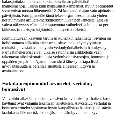
hakusijoitukset tuottavat klikkauksia ilman päivittäisiä
mainosmenoja. Toisin kuin maksulliset kampanjat, hyvin optimoidut
sivut voivat tuottaa liikennettä 12–24 kuukauden ajan vain ajoittaisin
päivityksin. Kumppaneille tämä tekee orgaanisesta hausta yhden
kestävimmistä affiliate-markkinoinnin liikenteen lähteistä. Lisäksi
vahva näkyvyys vähentää riippuvuutta vaihtelevista hinnoista per
klikkaus ja alustojen käytäntöihin liittyvistä riskeistä.
Kumuloituvaan kasvuun tarvitaan kuitenkin rakennetta. Sivujen on
kohdistuttava selkeään aikeeseen, oltava hakukäyttäytymisen
mukaisia ja vastattava tiettyihin vedonlyöntiaiheisiin hakukyselyihin.
Parhaat menestyjät eivät julkaise satunnaisia artikkeleita vaan
rakentavat aihekokonaisuuksia vedonlyöntisivustojen, bonusten ja
oppaiden ympärille. Ajan mittaan tämä lähestymistapa lisää
arvovaltaisuutta ja parantaa sijoitusta aiheeseen liittyvissä
avainsanoissa.
Hakukoneoptimoidut arvostelut, vertailut,
bonussivut
Vahvoihin aikeisiin kohdentavat sivut konvertoivat parhaiten, koska
käyttäjät ovat valmiita tekemään talletuksen. Arvostelut, vertailut ja
bonusten erittelyt sijoittuvat hyvin kaupallisissa hauissa ja edistävät
laadukasta liikennettä. Jos ne jäsennellään hyvin, ne näkyvät