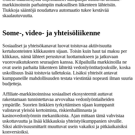
markkinoinnin parhaimpiin maksullisen liikenteen lähteisiin.
Tiukkoja sääntöjä noudattava automaatio tukee kestävää
skaalautuvuutta.
Some-, video- ja yhteisöliikenne
Sosiaaliset ja yhteisökanavat luovat toistuvaa aktiivisuutta
kertaluonteisten klikkausten sijaan. Toisin kuin haut tai maksu per
klikkaus, nämä lähteet perustuvat luottamukseen ja jatkuvaan
vuorovaikutukseen seuraajien kanssa. Kilpailuilla markkinoilla ne
ovat usein parhaita liikenteen lähteitä vedonlyöntitarjouksille, koska
uskollisuus lisää toistuvia talletuksia. Lisäksi yhteisöt antavat
kumppaneille mahdollisuuden testata viestintää nopeasti ilman suuria
budjetteja.
Affiliate-markkinoinnissa sosiaaliset ekosysteemit auttavat
rakentamaan tunnistettavaa arvovaltaa vedonlyöntiaiheiden
ympärille. Suorien linkkien tyrkyttämisen sijaan kumppanit
valistavat yleisöä kertoimista, riskienhallinnasta ja
kasinovedonlyönnin mekaniikoista. Ajan mittaan tämä vahvistaa
uskottavuutta ja lisää klikkauksia yhteistyökumppanien sivuille.
Siksi aktiivisuusmittarit muuttuvat usein vakaiksi ja pitkäaikaisiksi
konversioiksi.