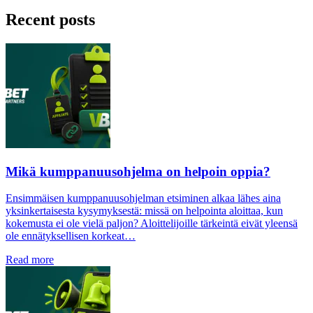
Recent posts
Mikä kumppanuusohjelma on helpoin oppia?
Ensimmäisen kumppanuusohjelman etsiminen alkaa lähes aina
yksinkertaisesta kysymyksestä: missä on helpointa aloittaa, kun
kokemusta ei ole vielä paljon? Aloittelijoille tärkeintä eivät yleensä
ole ennätyksellisen korkeat…
Read more