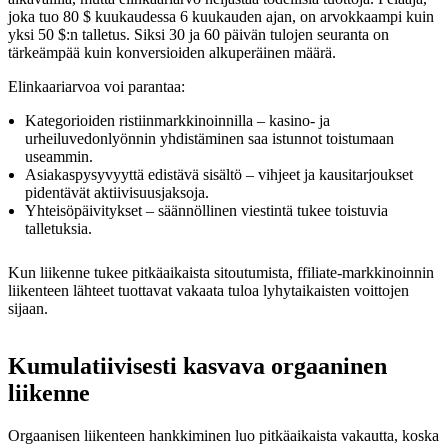
joka tuo 80 $ kuukaudessa 6 kuukauden ajan, on arvokkaampi kuin
yksi 50 $:n talletus. Siksi 30 ja 60 päivän tulojen seuranta on
tärkeämpää kuin konversioiden alkuperäinen määrä.
Elinkaariarvoa voi parantaa:
Kategorioiden ristiinmarkkinoinnilla – kasino- ja
urheiluvedonlyönnin yhdistäminen saa istunnot toistumaan
useammin.
Asiakaspysyvyyttä edistävä sisältö – vihjeet ja kausitarjoukset
pidentävät aktiivisuusjaksoja.
Yhteisöpäivitykset – säännöllinen viestintä tukee toistuvia
talletuksia.
Kun liikenne tukee pitkäaikaista sitoutumista, ffiliate-markkinoinnin
liikenteen lähteet tuottavat vakaata tuloa lyhytaikaisten voittojen
sijaan.
Kumulatiivisesti kasvava orgaaninen
liikenne
Orgaanisen liikenteen hankkiminen luo pitkäaikaista vakautta, koska