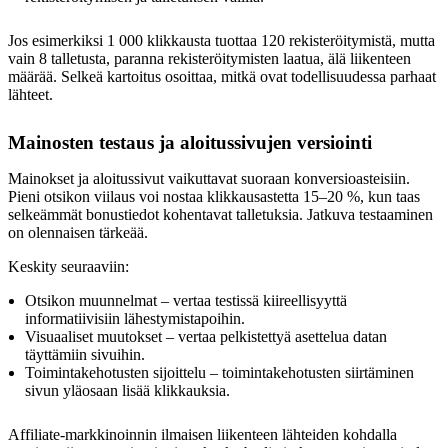
Jos esimerkiksi 1 000 klikkausta tuottaa 120 rekisteröitymistä, mutta
vain 8 talletusta, paranna rekisteröitymisten laatua, älä liikenteen
määrää. Selkeä kartoitus osoittaa, mitkä ovat todellisuudessa parhaat
lähteet.
Mainosten testaus ja aloitussivujen versiointi
Mainokset ja aloitussivut vaikuttavat suoraan konversioasteisiin.
Pieni otsikon viilaus voi nostaa klikkausastetta 15–20 %, kun taas
selkeämmät bonustiedot kohentavat talletuksia. Jatkuva testaaminen
on olennaisen tärkeää.
Keskity seuraaviin:
Otsikon muunnelmat – vertaa testissä kiireellisyyttä
informatiivisiin lähestymistapoihin.
Visuaaliset muutokset – vertaa pelkistettyä asettelua datan
täyttämiin sivuihin.
Toimintakehotusten sijoittelu – toimintakehotusten siirtäminen
sivun yläosaan lisää klikkauksia.
Affiliate-markkinoinnin ilmaisen liikenteen lähteiden kohdalla