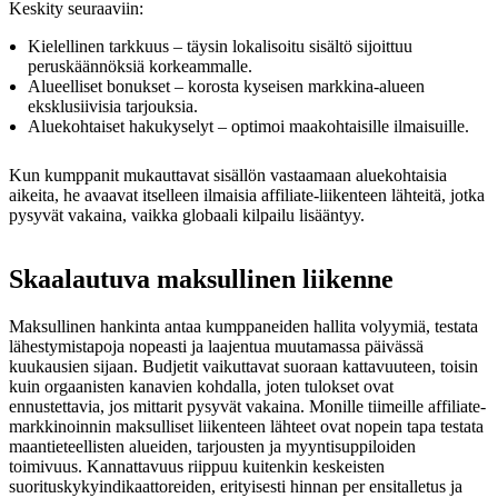
Keskity seuraaviin:
Kielellinen tarkkuus – täysin lokalisoitu sisältö sijoittuu
peruskäännöksiä korkeammalle.
Alueelliset bonukset – korosta kyseisen markkina-alueen
eksklusiivisia tarjouksia.
Aluekohtaiset hakukyselyt – optimoi maakohtaisille ilmaisuille.
Kun kumppanit mukauttavat sisällön vastaamaan aluekohtaisia
aikeita, he avaavat itselleen ilmaisia affiliate-liikenteen lähteitä, jotka
pysyvät vakaina, vaikka globaali kilpailu lisääntyy.
Skaalautuva maksullinen liikenne
Maksullinen hankinta antaa kumppaneiden hallita volyymiä, testata
lähestymistapoja nopeasti ja laajentua muutamassa päivässä
kuukausien sijaan. Budjetit vaikuttavat suoraan kattavuuteen, toisin
kuin orgaanisten kanavien kohdalla, joten tulokset ovat
ennustettavia, jos mittarit pysyvät vakaina. Monille tiimeille affiliate-
markkinoinnin maksulliset liikenteen lähteet ovat nopein tapa testata
maantieteellisten alueiden, tarjousten ja myyntisuppiloiden
toimivuus. Kannattavuus riippuu kuitenkin keskeisten
suorituskykyindikaattoreiden, erityisesti hinnan per ensitalletus ja