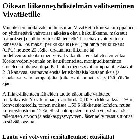
Oikean liikenneyhdistelmän valitseminen
VivatBetille
Voidakseen luoda vakaan tulovirran VivatBetin kanssa kumppanien
on yhdistettävä vahvoissa aikeissa oleva hakuliikenne, maksetut
mainokset ja hallitut yhteisölähteet eikä luotettava vain yhteen
kanavaan. Jos maksu per klikkaus (PPC) tai hinta per klikkaus
(CPC) nousee 20 %:lla, orgaaninen liikenne tai
uudelleenkohdentaminen voivat vakauttaa ensitalletusten virtaa.
Koska vedonlyöntiala on kausiluonteista, monipuolistaminen
suojelee kuukausituloja. Parhaiten menestyvät kumppanit testaavat
2–3 kanavaa, seuraavat ensitalletuskohtaisia kustannuksia ja
skaalaavat vain kampanjoita, jotka ovat kannattavia yli 30 päivän
ajan.
Affiliate-liikenteen lähteiden tuotto pääomalle vaihtelee
merkittävästi. Yksi kampanja voi tuoda 0,10 $:n klikkauksia 1 %:n
konversioasteella, toinen maksaa 1,50 $ klikkausta kohden, mutta
konversioaste on 12 %. Siksi painopisteen on siirryttävä määrästä
talletusten arvoon ja asiakaspysyvyyteen. Jäsennelty testaus tuottaa
kestävää kasvua.
Laatu vai volyymi (ensitalletukset etusijalla)