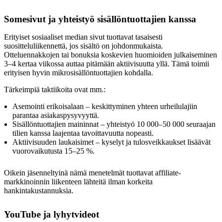
Somesivut ja yhteistyö sisällöntuottajien kanssa
Erityiset sosiaaliset median sivut tuottavat tasaisesti
suositteluliikennettä, jos sisältö on johdonmukaista.
Otteluennakkojen tai bonuksia koskevien huomioiden julkaiseminen
3–4 kertaa viikossa auttaa pitämään aktiivisuutta yllä. Tämä toimii
erityisen hyvin mikrosisällöntuottajien kohdalla.
Tärkeimpiä taktiikoita ovat mm.:
Asemointi erikoisalaan – keskittyminen yhteen urheilulajiin
parantaa asiakaspysyvyyttä.
Sisällöntuottajien maininnat – yhteistyö 10 000–50 000 seuraajan
tilien kanssa laajentaa tavoittavuutta nopeasti.
Aktiivisuuden laukaisimet – kyselyt ja tulosveikkaukset lisäävät
vuorovaikutusta 15–25 %.
Oikein jäsenneltyinä nämä menetelmät tuottavat affiliate-
markkinoinnin liikenteen lähteitä ilman korkeita
hankintakustannuksia.
YouTube ja lyhytvideot