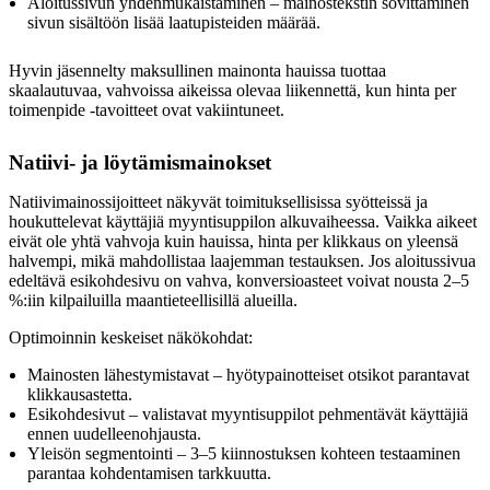
Aloitussivun yhdenmukaistaminen – mainostekstin sovittaminen
sivun sisältöön lisää laatupisteiden määrää.
Hyvin jäsennelty maksullinen mainonta hauissa tuottaa
skaalautuvaa, vahvoissa aikeissa olevaa liikennettä, kun hinta per
toimenpide -tavoitteet ovat vakiintuneet.
Natiivi- ja löytämismainokset
Natiivimainossijoitteet näkyvät toimituksellisissa syötteissä ja
houkuttelevat käyttäjiä myyntisuppilon alkuvaiheessa. Vaikka aikeet
eivät ole yhtä vahvoja kuin hauissa, hinta per klikkaus on yleensä
halvempi, mikä mahdollistaa laajemman testauksen. Jos aloitussivua
edeltävä esikohdesivu on vahva, konversioasteet voivat nousta 2–5
%:iin kilpailuilla maantieteellisillä alueilla.
Optimoinnin keskeiset näkökohdat:
Mainosten lähestymistavat – hyötypainotteiset otsikot parantavat
klikkausastetta.
Esikohdesivut – valistavat myyntisuppilot pehmentävät käyttäjiä
ennen uudelleenohjausta.
Yleisön segmentointi – 3–5 kiinnostuksen kohteen testaaminen
parantaa kohdentamisen tarkkuutta.