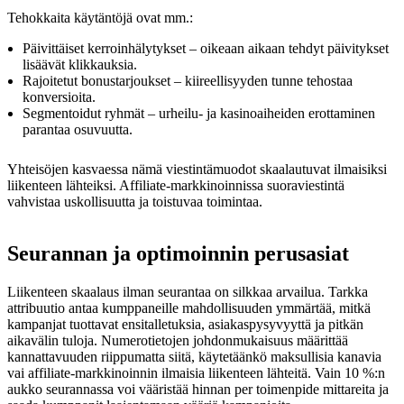
Tehokkaita käytäntöjä ovat mm.:
Päivittäiset kerroinhälytykset – oikeaan aikaan tehdyt päivitykset
lisäävät klikkauksia.
Rajoitetut bonustarjoukset – kiireellisyyden tunne tehostaa
konversioita.
Segmentoidut ryhmät – urheilu- ja kasinoaiheiden erottaminen
parantaa osuvuutta.
Yhteisöjen kasvaessa nämä viestintämuodot skaalautuvat ilmaisiksi
liikenteen lähteiksi. Affiliate-markkinoinnissa suoraviestintä
vahvistaa uskollisuutta ja toistuvaa toimintaa.
Seurannan ja optimoinnin perusasiat
Liikenteen skaalaus ilman seurantaa on silkkaa arvailua. Tarkka
attribuutio antaa kumppaneille mahdollisuuden ymmärtää, mitkä
kampanjat tuottavat ensitalletuksia, asiakaspysyvyyttä ja pitkän
aikavälin tuloja. Numerotietojen johdonmukaisuus määrittää
kannattavuuden riippumatta siitä, käytetäänkö maksullisia kanavia
vai affiliate-markkinoinnin ilmaisia liikenteen lähteitä. Vain 10 %:n
aukko seurannassa voi vääristää hinnan per toimenpide mittareita ja