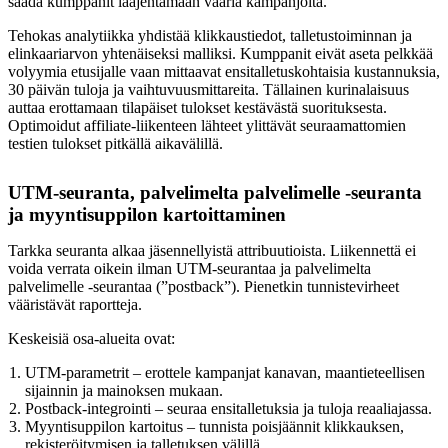
saada kumppanit laajentamaan vääriä kampanjoita.
Tehokas analytiikka yhdistää klikkaustiedot, talletustoiminnan ja
elinkaariarvon yhtenäiseksi malliksi. Kumppanit eivät aseta pelkkää
volyymia etusijalle vaan mittaavat ensitalletuskohtaisia kustannuksia,
30 päivän tuloja ja vaihtuvuusmittareita. Tällainen kurinalaisuus
auttaa erottamaan tilapäiset tulokset kestävästä suorituksesta.
Optimoidut affiliate-liikenteen lähteet ylittävät seuraamattomien
testien tulokset pitkällä aikavälillä.
UTM-seuranta, palvelimelta palvelimelle -seuranta
ja myyntisuppilon kartoittaminen
Tarkka seuranta alkaa jäsennellyistä attribuutioista. Liikennettä ei
voida verrata oikein ilman UTM-seurantaa ja palvelimelta
palvelimelle -seurantaa (”postback”). Pienetkin tunnistevirheet
vääristävät raportteja.
Keskeisiä osa-alueita ovat:
UTM-parametrit – erottele kampanjat kanavan, maantieteellisen
sijainnin ja mainoksen mukaan.
Postback-integrointi – seuraa ensitalletuksia ja tuloja reaaliajassa.
Myyntisuppilon kartoitus – tunnista poisjäännit klikkauksen,
rekisteröitymisen ja talletuksen välillä.