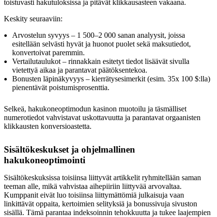
toistuvasti hakutuloksissa ja pitävät klikkausasteen vakaana.
Keskity seuraaviin:
Arvostelun syvyys – 1 500–2 000 sanan analyysit, joissa
esitellään selvästi hyvät ja huonot puolet sekä maksutiedot,
konvertoivat paremmin.
Vertailutaulukot – rinnakkain esitetyt tiedot lisäävät sivulla
vietettyä aikaa ja parantavat päätöksentekoa.
Bonusten läpinäkyvyys – kierrätysesimerkit (esim. 35x 100 $:lla)
pienentävät poistumisprosenttia.
Selkeä, hakukoneoptimodun kasinon muotoilu ja täsmälliset
numerotiedot vahvistavat uskottavuutta ja parantavat orgaanisten
klikkausten konversioastetta.
Sisältökeskukset ja ohjelmallinen
hakukoneoptimointi
Sisältökeskuksissa toisiinsa liittyvät artikkelit ryhmitellään saman
teeman alle, mikä vahvistaa aihepiiriin liittyvää arvovaltaa.
Kumppanit eivät luo toisiinsa liittymättömiä julkaisuja vaan
linkittävät oppaita, kertoimien selityksiä ja bonussivuja sivuston
sisällä. Tämä parantaa indeksoinnin tehokkuutta ja tukee laajempien