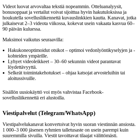
Videot luovat arvovaltaa tekstiä nopeammin. Otteluanalyysit,
bonusoppaat ja vertailut voivat sijoittua hyvin hakutuloksissa ja
houkutella sovellusliikennettä kuvauslinkkien kautta. Kanavat, jotka
julkaisevat 2–3 videota viikossa, kokevat usein vakaata kasvua 60–
90 päivän kuluessa.
Maksimoi vaikutus seuraavilla:
Hakukoneoptimoidut otsikot – optimoi vedonlyöntikyselyjen ja -
kohteiden ympärille.
Lyhyet videoleikkeet – 30–60 sekunnin videot parantavat
löydettävyyttä.
Selkeät toimintakehotukset – ohjaa katsojat arvosteluihin tai
aloitussivuille.
Sisällön uusiokäyttö voi myös vahvistaa Facebook-
sovellusliikennettä eri alustoilla.
Viestipalvelut (Telegram/WhatsApp)
Viestipalvelukanavat konvertoivat hyvin suoran viestinnän ansiosta.
1 000–3 000 jäsenen ryhmien talletusaste on usein parempi kuin
suuremmilla sivuilla. Viestit tavoittavat tilaajat välittömästi.