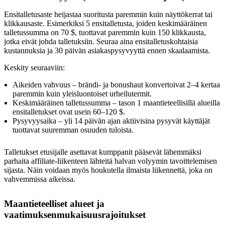
Ensitalletusaste heijastaa suoritusta paremmin kuin näyttökerrat tai
klikkausaste. Esimerkiksi 5 ensitalletusta, joiden keskimääräinen
talletussumma on 70 $, tuottavat paremmin kuin 150 klikkausta,
jotka eivät johda talletuksiin. Seuraa aina ensitalletuskohtaisia
kustannuksia ja 30 päivän asiakaspysyvyyttä ennen skaalaamista.
Keskity seuraaviin:
Aikeiden vahvuus – brändi- ja bonushaut konvertoivat 2–4 kertaa
paremmin kuin yleisluontoiset urheilutermit.
Keskimääräinen talletussumma – tason 1 maantieteellisillä alueilla
ensitalletukset ovat usein 60–120 $.
Pysyvyysaika – yli 14 päivän ajan aktiivisina pysyvät käyttäjät
tuottavat suuremman osuuden tuloista.
Talletukset etusijalle asettavat kumppanit pääsevät lähemmäksi
parhaita affiliate-liikenteen lähteitä halvan volyymin tavoittelemisen
sijasta. Näin voidaan myös houkutella ilmaista liikennettä, joka on
vahvemmissa aikeissa.
Maantieteelliset alueet ja
vaatimuksenmukaisuusrajoitukset