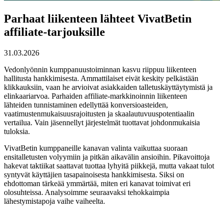
Parhaat liikenteen lähteet VivatBetin
affiliate-tarjouksille
31.03.2026
Vedonlyönnin kumppanuustoiminnan kasvu riippuu liikenteen
hallitusta hankkimisesta. Ammattilaiset eivät keskity pelkästään
klikkauksiin, vaan he arvioivat asiakkaiden talletuskäyttäytymistä ja
elinkaariarvoa. Parhaiden affiliate-markkinoinnin liikenteen
lähteiden tunnistaminen edellyttää konversioasteiden,
vaatimustenmukaisuusrajoitusten ja skaalautuvuuspotentiaalin
vertailua. Vain jäsennellyt järjestelmät tuottavat johdonmukaisia
tuloksia.
VivatBetin kumppaneille kanavan valinta vaikuttaa suoraan
ensitalletusten volyymiin ja pitkän aikavälin ansioihin. Pikavoittoja
hakevat taktiikat saattavat tuottaa lyhyitä piikkejä, mutta vakaat tulot
syntyvät käyttäjien tasapainoisesta hankkimisesta. Siksi on
ehdottoman tärkeää ymmärtää, miten eri kanavat toimivat eri
olosuhteissa. Analysoimme seuraavaksi tehokkaimpia
lähestymistapoja vaihe vaiheelta.