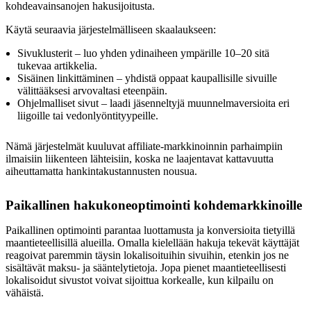
kohdeavainsanojen hakusijoitusta.
Käytä seuraavia järjestelmälliseen skaalaukseen:
Sivuklusterit – luo yhden ydinaiheen ympärille 10–20 sitä
tukevaa artikkelia.
Sisäinen linkittäminen – yhdistä oppaat kaupallisille sivuille
välittääksesi arvovaltasi eteenpäin.
Ohjelmalliset sivut – laadi jäsenneltyjä muunnelmaversioita eri
liigoille tai vedonlyöntityypeille.
Nämä järjestelmät kuuluvat affiliate-markkinoinnin parhaimpiin
ilmaisiin liikenteen lähteisiin, koska ne laajentavat kattavuutta
aiheuttamatta hankintakustannusten nousua.
Paikallinen hakukoneoptimointi kohdemarkkinoille
Paikallinen optimointi parantaa luottamusta ja konversioita tietyillä
maantieteellisillä alueilla. Omalla kielellään hakuja tekevät käyttäjät
reagoivat paremmin täysin lokalisoituihin sivuihin, etenkin jos ne
sisältävät maksu- ja sääntelytietoja. Jopa pienet maantieteellisesti
lokalisoidut sivustot voivat sijoittua korkealle, kun kilpailu on
vähäistä.