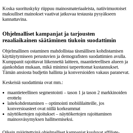
Koska suorituskyky riippuu mainosmateriaaleista, natiivimuotoiset
maksulliset mainokset vaativat jatkuvaa testausta pysyäkseen
kannattavina.
Ohjelmalliset kampanjat ja tarjousten
reaaliaikainen säätäminen tiukoin suodattimin
Ohjelmallinen ostaminen mahdollistaa täsmällisen kohdistamisen
käyttäytymiseen perustuvien ja demografisten suodattimien avulla.
Kumppanit rajoittavat liikennettä laitteen, maantieteellisen alueen ja
ajankohdan mukaan, mikä minimoi tarpeettomat kustannukset.
Tämän ansiosta budjetin hallinta ja konversioiden vakaus paranevat.
Keskeisiä suodattimia ovat mm.:
maantieteellinen segmentointi – tason 1 ja tason 2 markkinoiden
erottelu
laitekohdentaminen – optimointi mobiililaitteille, jos
konversioasteet ovat niillä korkeammat
näyttökertojen rajoitukset – näyttökertojen rajoittaminen
mainosväsymyksen hallitsemiseksi.
Oikein määritettyinä ohjelmalliset kampanjat kuuluvat affiliate-