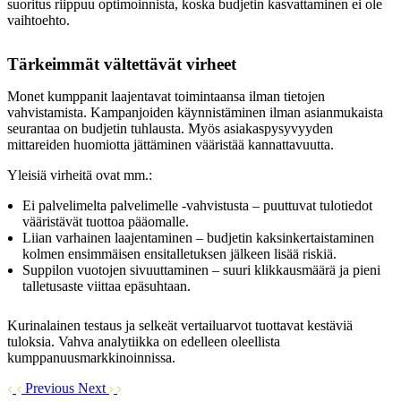
suoritus riippuu optimoinnista, koska budjetin kasvattaminen ei ole
vaihtoehto.
Tärkeimmät vältettävät virheet
Monet kumppanit laajentavat toimintaansa ilman tietojen
vahvistamista. Kampanjoiden käynnistäminen ilman asianmukaista
seurantaa on budjetin tuhlausta. Myös asiakaspysyvyyden
mittareiden huomiotta jättäminen vääristää kannattavuutta.
Yleisiä virheitä ovat mm.:
Ei palvelimelta palvelimelle -vahvistusta – puuttuvat tulotiedot
vääristävät tuottoa pääomalle.
Liian varhainen laajentaminen – budjetin kaksinkertaistaminen
kolmen ensimmäisen ensitalletuksen jälkeen lisää riskiä.
Suppilon vuotojen sivuuttaminen – suuri klikkausmäärä ja pieni
talletusaste viittaa epäsuhtaan.
Kurinalainen testaus ja selkeät vertailuarvot tuottavat kestäviä
tuloksia. Vahva analytiikka on edelleen oleellista
kumppanuusmarkkinoinnissa.
Previous
Next