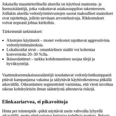
Jokaisella maantieteellisellä alueella on käytössä mainonta- ja
lisenssisääntöjä, jotka vaikuttavat asiakassuppilon rakenteeseen.
Joillakin alueilla vedonlyöntisivustojen suorat maksulliset mainokset
ovat rajoitettuja, jolloin tarvitaan arvostelusivuja. Rikkomukset
voivat nopeasti johtaa kieltoihin.
Tärkeimmät tarkistukset:
Alustojen käytännöt – monet verkostot rajoittavat aggressiivisia
vedonlyöntimainoksia.
Lokalisoidut sivut – omankielinen sisältö voi kohentaa
konversioita 20–30 %:lla.
Ikäsuodattimet – tarkka kohdentaminen suojaa tilejä ja
hyväksyntöjä.
Vaatimuksenmukaisuussääntöjä noudattavat vedonlyöntikumppanit
pitävät kampanjansa vakaina ja säilyttävät käyttöoikeutensa pitkällä
aikavälillä. Oikeanlainen segmentointi varmistaa, että viesti tavoittaa
oikean kohdeyleisön ilman sääntelystä aiheutuvia riskejä.
Elinkaariarvoa, ei pikavoittoja
Hinta per toimenpide -piikit näyttävät usein vahvoilta lyhyellä
aikavälillä, mutta elinkaariarvo heijastaa todellisia tuottoja. Pelaaja,