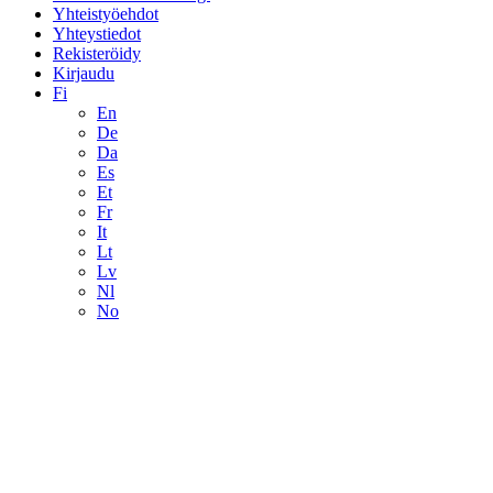
Yhteistyöehdot
Yhteystiedot
Rekisteröidy
Kirjaudu
Fi
En
De
Da
Es
Et
Fr
It
Lt
Lv
Nl
No