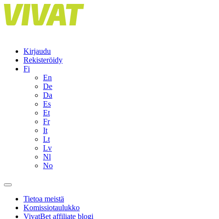
Skip
to
content
Kirjaudu
Rekisteröidy
Fi
En
De
Da
Es
Et
Fr
It
Lt
Lv
Nl
No
Tietoa meistä
Komissiotaulukko
VivatBet affiliate blogi