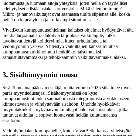
luottamusta ja luomaan aitoja yhteyksiä, joten heillä on täydelliset
edellytykset edistää asiakaskonversioita. Mikä sitten on trendi?
Mikro- ja nanovaikuttajat ovat saamassa tuulta siipiensä alle, koska
heillä on kapea yleisö ja korkeampi sitoutumisaste.
VivatBetin kumppanuusohjelman kaltaiset ohjelmat hyödyntävät tätä
trendiä tarjoamalla räätälöityjä tarjouksia vaikuttajille, jotka
tavoittavat tiettyjä kohderyhmiä, kuten urheilufaneja tai
vedonlyönnin ystäviä. Yhteistyö vaikuttajien kanssa muuttaa
kumppanuusmarkkinoinnin henkilökohtaisemmaksi,
samaistuttavammaksi ja tehokkaammin vaikuttavammaksi alaksi.
3. Sisältömyynnin nousu
Sisältö on aina pääosan esittäjä, mutta vuonna 2025 siitä tulee myös
paras myyntiedustajasi. Sisältömyynnissä on kyse
kumppanuustuotteiden saumattomasta integroinnista arvokkaaseen,
kiinnostavaan ja viihdyttävään sisältöön. Unohda hyökkäävät
myyntitaktiikat – nykypäivän kuluttajat haluavat suosituksia, jotka
tuntuvat aidoilta ja sopivat luontevasti heidän kuluttamaansa
sisältöön.
Vedonlyöntialan kumppaneille, kuten VivatBetin kanssa yhteistyötä