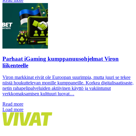
Read more
Parhaat iGaming kumppanuusohjelmat Viron
liikenteelle
Viron markkinat eivät ole Euroopan suurimpia, mutta juuri se tekee
niistä houkuttelevan monille kumppaneille. Korkea digitalisaatioaste,
netin rahapelipalveluiden aktiivinen käyttö ja vakiintunut
verkkomaksamisen kulttuuri luovat…
Read more
Load more