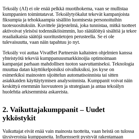
Tekoäly (AI) ei ole enää pelkkä muotihokema, vaan se mullistaa
kumppanien toimintatavat. Tekoälytyökalut tekevät kampanjoista
fiksumpia ja tehokkaampia sisällön luomisesta personoituihin
tuotesuosituksiin. Kuvittele järjestelmä, joka tunnistaa, mitkä tuotteet
aktivoivat yleisösi todennäköisimmin, luo räätälöityä sisältöä ja tekee
reaaliaikaisia säätöjä suoritustietojen perusteella. Se ei ole
tulevaisuutta, vaan näin tapahtuu jo nyt.
Tekoäly voi auttaa VivatBet Partnersin kaltaisten ohjelmien kanssa
yhteistyötä tekeviä kumppanuusmarkkinoijia optimoimaan
kampanjat parhaan mahdollisen tuoton saavuttamiseksi. Teknologia
muuttaa datan käyttökelpoisiksi oivalluksiksi, jos kyse on
esimerkiksi mainosten sijoittelun automatisoinnista tai sitten
asiakkaiden käyttäytymisen analysoinnista. Kumppanit voivat näin
keskittyä enemmän luovuuteen ja strategiaan ja antaa tekoälyn
huolehtia arkisemmista askareista.
2. Vaikuttajakumppanit – Uudet
ykköstykit
Vaikuttajat eivät enää vain mainosta tuotteita, vaan heistä on tulossa
täysiveroisia kumppaneita. Influensserit pystyvät rakentamaan