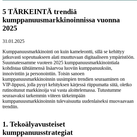
5 TÄRKEINTÄ trendiä
kumppanuusmarkkinoinnissa vuonna
2025
31.01.2025
Kumppanuusmarkkinointi on kuin kameleontti, sillä se kehittyy
jatkuvasti sopeutuakseen alati muuttuvaan digitaaliseen ympäristöön.
Suunnatessamme vuoteen 2025 kumppanuusmarkkinointiala
kohdistaa tähtäimensä lisäarvoa luoviin kumppanuuksiin,
innoivintiin ja personointiin. Toisin sanoen
kumppanuusmarkkinoinnin uusimpien trendien seuraaminen on
VIP-lippusi, jolla pysyt kehityksen kärjessä riippumatta siitä, oletko
rutinoitunut markkinoija vai vasta aloittelemassa. Tutustumme
seuraavaksi tarkemmin viiteen tärkeimpään
kumppanuusmarkkinoinnin tulevaisuutta uudenlaiseksi muovaavaan
trendiin.
1. Tekoälyavusteiset
kumppanuusstrategiat