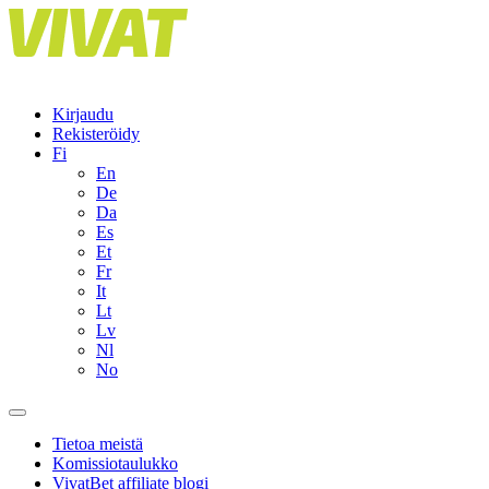
Skip
to
content
Kirjaudu
Rekisteröidy
Fi
En
De
Da
Es
Et
Fr
It
Lt
Lv
Nl
No
Tietoa meistä
Komissiotaulukko
VivatBet affiliate blogi