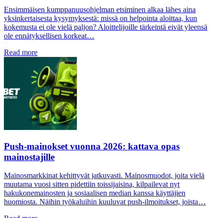
Ensimmäisen kumppanuusohjelman etsiminen alkaa lähes aina
yksinkertaisesta kysymyksestä: missä on helpointa aloittaa, kun
kokemusta ei ole vielä paljon? Aloittelijoille tärkeintä eivät yleensä
ole ennätyksellisen korkeat…
Read more
Push-mainokset vuonna 2026: kattava opas
mainostajille
Mainosmarkkinat kehittyvät jatkuvasti. Mainosmuodot, joita vielä
muutama vuosi sitten pidettiin toissijaisina, kilpailevat nyt
hakukonemainosten ja sosiaalisen median kanssa käyttäjien
huomiosta. Näihin työkaluihin kuuluvat push-ilmoitukset, joista…