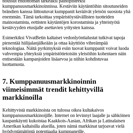
noussut ehdottoman tärkeäksi painopisteeksi
kumppanuusmarkkinoinnissa. Kestäviin käytäntöihin sitoutuneiden
brändien kanssa liittoutuvat kumppanit keräävät yleisön suosiota yhä
enemmän. Tämä tarkoittaa ympäristöystävällisten tuotteiden
mainostamista, eettisten käytäntöjen korostamista ja yhteistyötä
kestävyyden etusijalle asettavien yritysten kanssa.
Esimerkiksi VivatBetin kaltaiset vedonlyöntialustat tutkivat tapoja
pienentää hiilijalanjälkeään ja ottaa käyttöön vihreämpää
teknologiaa. Näitä pyrkimyksiä esiin tuovat kumppanit voivat luoda
vahvempia yhteyksiä ympäristötietoisiin yleisöihin kohentaen näin
entisestään kampanjoiden lisäarvoa ja niihin kohdistuvaa
luottamusta.
7. Kumppanuusmarkkinoinnin
viimeisimmät trendit kehittyvillä
markkinoilla
Kehittyvistä markkinoista on tulossa oikea kultakaivos
kumppanuusmarkkinoijille. Internet on levinnyt laajalle ja sähköinen
kaupankäynti kukoistaa Kaakkois-Aasian, Afrikan ja Latinalaisen
Amerikan kaltaisilla alueilla, joten nämä markkinat tarjoavat vielä
hyödyntämätöntä potentiaalia kumppaneille.