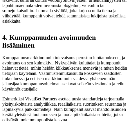
tekeville, tämä tarkoittaa vedonlyöntivihjeiden, urheiluanalyysien tai
tapahtumaennakoiden nivomista blogeihin, videoihin tai
somejulkaisuihin. Luomalla sisältöä, joka tarjoaa uutta tietoa ja
viihdyttää, kumppanit voivat tehdä satunnaisista lukijoista uskollisia
asiakkaita.
4. Kumppanuuden avoimuuden
lisääminen
Kumppanuusmarkkinoinnin tulevaisuus perustuu luottamukseen, ja
avoimuus on sen kulmakivi. Nykypäivän kuluttajat ja kumppanit
haluavat tietää, mihin heidän klikkauksensa menevät ja miten heidän
tietojaan käytetään. Vaatimustenmukaisuutta koskevien säädösten
tiukentuessa ja eettisen markkinoinnin saadessa yhä enemmän
jalansijaa kumppanuusohjelmat asettavat selkeän viestinnän ja reilut
käytännöt etusijalle.
Esimerkiksi VivatBet Partners asettaa uusia standardeja tarjoamalla
yksityiskohtaista analytiikkaa, reaaliaikaista suorituksen seurantaa ja
läpinäkyviä palkkiomalleja. Näin kumppanit saavat mahdollisuuden
kerätä yleisönsä luottamuksen ja luoda pitkäaikaisia suhteita, jotka
edistävät molemminpuolista kasvua.