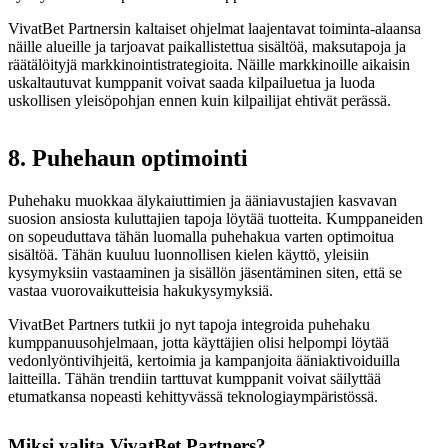
VivatBet Partnersin kaltaiset ohjelmat laajentavat toiminta-alaansa
näille alueille ja tarjoavat paikallistettua sisältöä, maksutapoja ja
räätälöityjä markkinointistrategioita. Näille markkinoille aikaisin
uskaltautuvat kumppanit voivat saada kilpailuetua ja luoda
uskollisen yleisöpohjan ennen kuin kilpailijat ehtivät perässä.
8. Puhehaun optimointi
Puhehaku muokkaa älykaiuttimien ja ääniavustajien kasvavan
suosion ansiosta kuluttajien tapoja löytää tuotteita. Kumppaneiden
on sopeuduttava tähän luomalla puhehakua varten optimoitua
sisältöä. Tähän kuuluu luonnollisen kielen käyttö, yleisiin
kysymyksiin vastaaminen ja sisällön jäsentäminen siten, että se
vastaa vuorovaikutteisia hakukysymyksiä.
VivatBet Partners tutkii jo nyt tapoja integroida puhehaku
kumppanuusohjelmaan, jotta käyttäjien olisi helpompi löytää
vedonlyöntivihjeitä, kertoimia ja kampanjoita ääniaktivoiduilla
laitteilla. Tähän trendiin tarttuvat kumppanit voivat säilyttää
etumatkansa nopeasti kehittyvässä teknologiaympäristössä.
Miksi valita VivatBet Partners?