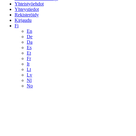
Yhteistyöehdot
Yhteystiedot
Rekisteröidy
Kirjaudu
Fi
En
De
Da
Es
Et
Fr
It
Lt
Lv
Nl
No