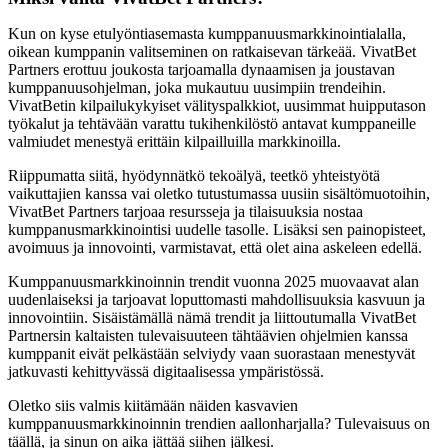
Kun on kyse etulyöntiasemasta kumppanuusmarkkinointialalla,
oikean kumppanin valitseminen on ratkaisevan tärkeää. VivatBet
Partners erottuu joukosta tarjoamalla dynaamisen ja joustavan
kumppanuusohjelman, joka mukautuu uusimpiin trendeihin.
VivatBetin kilpailukykyiset välityspalkkiot, uusimmat huipputason
työkalut ja tehtävään varattu tukihenkilöstö antavat kumppaneille
valmiudet menestyä erittäin kilpailluilla markkinoilla.
Riippumatta siitä, hyödynnätkö tekoälyä, teetkö yhteistyötä
vaikuttajien kanssa vai oletko tutustumassa uusiin sisältömuotoihin,
VivatBet Partners tarjoaa resursseja ja tilaisuuksia nostaa
kumppanusmarkkinointisi uudelle tasolle. Lisäksi sen painopisteet,
avoimuus ja innovointi, varmistavat, että olet aina askeleen edellä.
Kumppanuusmarkkinoinnin trendit vuonna 2025 muovaavat alan
uudenlaiseksi ja tarjoavat loputtomasti mahdollisuuksia kasvuun ja
innovointiin. Sisäistämällä nämä trendit ja liittoutumalla VivatBet
Partnersin kaltaisten tulevaisuuteen tähtäävien ohjelmien kanssa
kumppanit eivät pelkästään selviydy vaan suorastaan menestyvät
jatkuvasti kehittyvässä digitaalisessa ympäristössä.
Oletko siis valmis kiitämään näiden kasvavien
kumppanuusmarkkinoinnin trendien aallonharjalla? Tulevaisuus on
täällä, ja sinun on aika jättää siihen jälkesi.