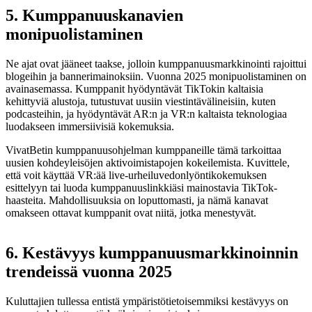
5. Kumppanuuskanavien
monipuolistaminen
Ne ajat ovat jääneet taakse, jolloin kumppanuusmarkkinointi rajoittui
blogeihin ja bannerimainoksiin. Vuonna 2025 monipuolistaminen on
avainasemassa. Kumppanit hyödyntävät TikTokin kaltaisia
kehittyviä alustoja, tutustuvat uusiin viestintävälineisiin, kuten
podcasteihin, ja hyödyntävät AR:n ja VR:n kaltaista teknologiaa
luodakseen immersiivisiä kokemuksia.
VivatBetin kumppanuusohjelman kumppaneille tämä tarkoittaa
uusien kohdeyleisöjen aktivoimistapojen kokeilemista. Kuvittele,
että voit käyttää VR:ää live-urheiluvedonlyöntikokemuksen
esittelyyn tai luoda kumppanuuslinkkiäsi mainostavia TikTok-
haasteita. Mahdollisuuksia on loputtomasti, ja nämä kanavat
omakseen ottavat kumppanit ovat niitä, jotka menestyvät.
6. Kestävyys kumppanuusmarkkinoinnin
trendeissä vuonna 2025
Kuluttajien tullessa entistä ympäristötietoisemmiksi kestävyys on