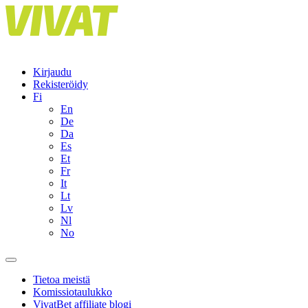
Skip
to
content
Kirjaudu
Rekisteröidy
Fi
En
De
Da
Es
Et
Fr
It
Lt
Lv
Nl
No
Tietoa meistä
Komissiotaulukko
VivatBet affiliate blogi