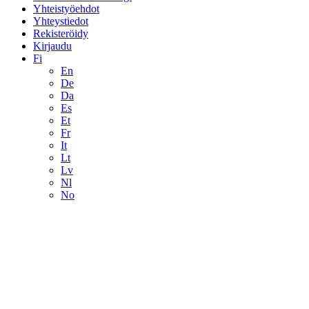
Yhteistyöehdot
Yhteystiedot
Rekisteröidy
Kirjaudu
Fi
En
De
Da
Es
Et
Fr
It
Lt
Lv
Nl
No