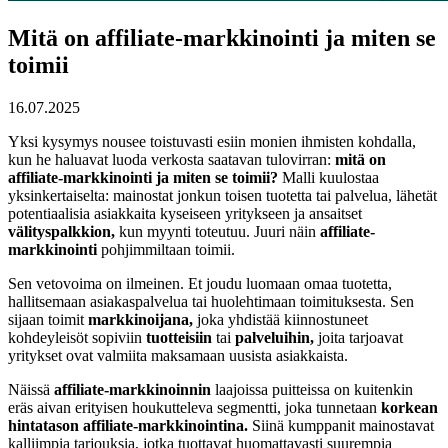
Mitä on affiliate-markkinointi ja miten se
toimii
16.07.2025
Yksi kysymys nousee toistuvasti esiin monien ihmisten kohdalla,
kun he haluavat luoda verkosta saatavan tulovirran:
mitä on
affiliate-markkinointi ja miten se toimii?
Malli kuulostaa
yksinkertaiselta: mainostat jonkun toisen tuotetta tai palvelua, lähetät
potentiaalisia asiakkaita kyseiseen yritykseen ja ansaitset
välityspalkkion,
kun myynti toteutuu. Juuri näin
affiliate-
markkinointi
pohjimmiltaan toimii.
Sen vetovoima on ilmeinen. Et joudu luomaan omaa tuotetta,
hallitsemaan asiakaspalvelua tai huolehtimaan toimituksesta. Sen
sijaan toimit
markkinoijana,
joka yhdistää kiinnostuneet
kohdeyleisöt sopiviin
tuotteisiin
tai
palveluihin,
joita tarjoavat
yritykset ovat valmiita maksamaan uusista asiakkaista.
Näissä
affiliate-markkinoinnin
laajoissa puitteissa on kuitenkin
eräs aivan erityisen houkutteleva segmentti, joka tunnetaan
korkean
hintatason affiliate-markkinointina.
Siinä kumppanit mainostavat
kalliimpia tarjouksia, jotka tuottavat huomattavasti suurempia