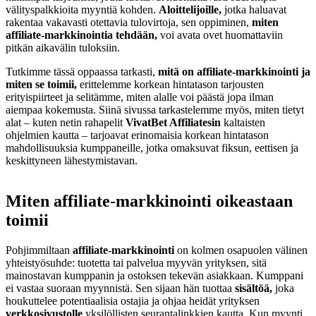
välityspalkkioita myyntiä kohden.
Aloittelijoille,
jotka haluavat
rakentaa vakavasti otettavia tulovirtoja, sen oppiminen,
miten
affiliate-markkinointia tehdään,
voi avata ovet huomattaviin
pitkän aikavälin tuloksiin.
Tutkimme tässä oppaassa tarkasti,
mitä on affiliate-markkinointi ja
miten se toimii,
erittelemme korkean hintatason tarjousten
erityispiirteet ja selitämme, miten alalle voi päästä jopa ilman
aiempaa kokemusta. Siinä sivussa tarkastelemme myös, miten tietyt
alat – kuten netin rahapelit
VivatBet Affiliatesin
kaltaisten
ohjelmien kautta – tarjoavat erinomaisia korkean hintatason
mahdollisuuksia kumppaneille, jotka omaksuvat fiksun, eettisen ja
keskittyneen lähestymistavan.
Miten affiliate-markkinointi oikeastaan
toimii
Pohjimmiltaan
affiliate-markkinointi
on kolmen osapuolen välinen
yhteistyösuhde: tuotetta tai palvelua myyvän yrityksen, sitä
mainostavan kumppanin ja ostoksen tekevän asiakkaan. Kumppani
ei vastaa suoraan myynnistä. Sen sijaan hän tuottaa
sisältöä,
joka
houkuttelee potentiaalisia ostajia ja ohjaa heidät yrityksen
verkkosivustolle
yksilöllisten seurantalinkkien kautta. Kun myynti