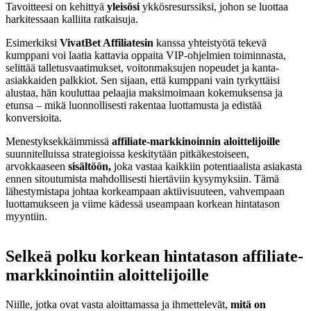
Tavoitteesi on kehittyä
yleisösi
ykkösresurssiksi, johon se luottaa
harkitessaan kalliita ratkaisuja.
Esimerkiksi
VivatBet Affiliatesin
kanssa yhteistyötä tekevä
kumppani voi laatia kattavia oppaita VIP-ohjelmien toiminnasta,
selittää talletusvaatimukset, voitonmaksujen nopeudet ja kanta-
asiakkaiden palkkiot. Sen sijaan, että kumppani vain tyrkyttäisi
alustaa, hän kouluttaa pelaajia maksimoimaan kokemuksensa ja
etunsa – mikä luonnollisesti rakentaa luottamusta ja edistää
konversioita.
Menestyksekkäimmissä
affiliate-markkinoinnin aloittelijoille
suunnitelluissa strategioissa keskitytään pitkäkestoiseen,
arvokkaaseen
sisältöön,
joka vastaa kaikkiin potentiaalista asiakasta
ennen sitoutumista mahdollisesti hiertäviin kysymyksiin. Tämä
lähestymistapa johtaa korkeampaan aktiivisuuteen, vahvempaan
luottamukseen ja viime kädessä useampaan korkean hintatason
myyntiin.
Selkeä polku korkean hintatason affiliate-
markkinointiin aloittelijoille
Niille, jotka ovat vasta aloittamassa ja ihmettelevät,
mitä on