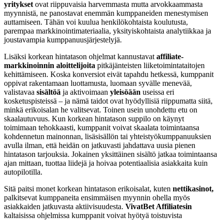
yritykset
ovat riippuvaisia harvemmasta mutta arvokkaammasta
myynnistä, ne panostavat enemmän kumppaneiden menestymisen
auttamiseen. Tähän voi kuulua henkilökohtaista koulutusta,
parempaa markkinointimateriaalia, yksityiskohtaista analytiikkaa ja
joustavampia kumppanuusjärjestelyjä.
Lisäksi korkean hintatason ohjelmat kannustavat
affiliate-
markkinoinnin aloittelijoita
pitkäjänteisten liiketoimintataitojen
kehittämiseen. Koska konversiot eivät tapahdu hetkessä, kumppanit
oppivat rakentamaan luottamusta, luomaan syvälle menevää,
valistavaa
sisältöä
ja aktivoimaan
yleisöään
useissa eri
kosketuspisteissä – ja nämä taidot ovat hyödyllisiä riippumatta siitä,
minkä erikoisalan he valitsevat. Toinen usein unohdettu etu on
skaalautuvuus. Kun korkean hintatason suppilo on käynyt
toimimaan tehokkaasti, kumppanit voivat skaalata toimintaansa
kohdennetun mainonnan, lisäsisällön tai yhteistyökumppanuuksien
avulla ilman, että heidän on jatkuvasti jahdattava uusia pienen
hintatason tarjouksia. Jokainen yksittäinen sisältö jatkaa toimintaansa
ajan mittaan, tuottaa liidejä ja hoivaa potentiaalisia asiakkaita kuin
autopilotilla.
Sitä paitsi monet korkean hintatason erikoisalat, kuten
nettikasinot,
palkitsevat kumppaneita ensimmäisen myynnin ohella myös
asiakkaiden jatkuvasta aktiivisuudesta.
VivatBet Affiliatesin
kaltaisissa ohjelmissa kumppanit voivat hyötyä toistuvista