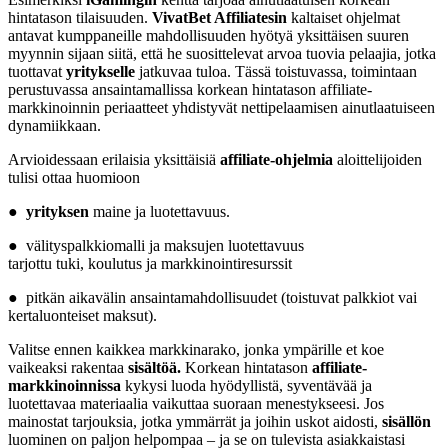
hintatason tilaisuuden.
VivatBet Affiliatesin
kaltaiset ohjelmat
antavat kumppaneille mahdollisuuden hyötyä yksittäisen suuren
myynnin sijaan siitä, että he suosittelevat arvoa tuovia pelaajia, jotka
tuottavat
yritykselle
jatkuvaa tuloa. Tässä toistuvassa, toimintaan
perustuvassa ansaintamallissa korkean hintatason affiliate-
markkinoinnin periaatteet yhdistyvät nettipelaamisen ainutlaatuiseen
dynamiikkaan.
Arvioidessaan erilaisia yksittäisiä
affiliate-ohjelmia
aloittelijoiden
tulisi ottaa huomioon
●
yrityksen
maine ja luotettavuus.
● välityspalkkiomalli ja maksujen luotettavuus
tarjottu tuki, koulutus ja markkinointiresurssit
● pitkän aikavälin ansaintamahdollisuudet (toistuvat palkkiot vai
kertaluonteiset maksut).
Valitse ennen kaikkea markkinarako, jonka ympärille et koe
vaikeaksi rakentaa
sisältöä.
Korkean hintatason
affiliate-
markkinoinnissa
kykysi luoda hyödyllistä, syventävää ja
luotettavaa materiaalia vaikuttaa suoraan menestykseesi. Jos
mainostat tarjouksia, jotka ymmärrät ja joihin uskot aidosti,
sisällön
luominen on paljon helpompaa – ja se on tulevista asiakkaistasi