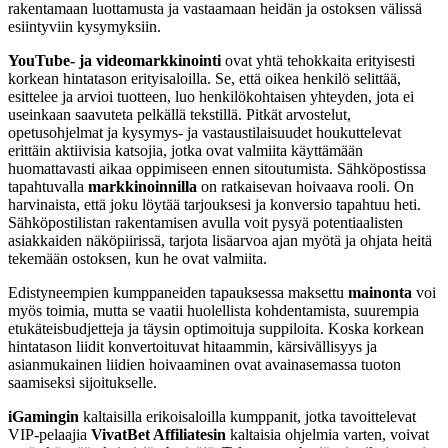
rakentamaan luottamusta ja vastaamaan heidän ja ostoksen välissä
esiintyviin kysymyksiin.
YouTube- ja videomarkkinointi
ovat yhtä tehokkaita erityisesti
korkean hintatason erityisaloilla. Se, että oikea henkilö selittää,
esittelee ja arvioi tuotteen, luo henkilökohtaisen yhteyden, jota ei
useinkaan saavuteta pelkällä tekstillä. Pitkät arvostelut,
opetusohjelmat ja kysymys- ja vastaustilaisuudet houkuttelevat
erittäin aktiivisia katsojia, jotka ovat valmiita käyttämään
huomattavasti aikaa oppimiseen ennen sitoutumista. Sähköpostissa
tapahtuvalla
markkinoinnilla
on ratkaisevan hoivaava rooli. On
harvinaista, että joku löytää tarjouksesi ja konversio tapahtuu heti.
Sähköpostilistan rakentamisen avulla voit pysyä potentiaalisten
asiakkaiden näköpiirissä, tarjota lisäarvoa ajan myötä ja ohjata heitä
tekemään ostoksen, kun he ovat valmiita.
Edistyneempien kumppaneiden tapauksessa maksettu
mainonta
voi
myös toimia, mutta se vaatii huolellista kohdentamista, suurempia
etukäteisbudjetteja ja täysin optimoituja suppiloita. Koska korkean
hintatason liidit konvertoituvat hitaammin, kärsivällisyys ja
asianmukainen liidien hoivaaminen ovat avainasemassa tuoton
saamiseksi sijoitukselle.
iGamingin
kaltaisilla erikoisaloilla kumppanit, jotka tavoittelevat
VIP-pelaajia
VivatBet Affiliatesin
kaltaisia ohjelmia varten, voivat