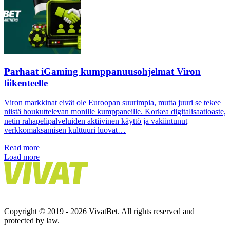
Parhaat iGaming kumppanuusohjelmat Viron
liikenteelle
Viron markkinat eivät ole Euroopan suurimpia, mutta juuri se tekee
niistä houkuttelevan monille kumppaneille. Korkea digitalisaatioaste,
netin rahapelipalveluiden aktiivinen käyttö ja vakiintunut
verkkomaksamisen kulttuuri luovat…
Read more
Load more
Copyright © 2019 - 2026 VivatBet. All rights reserved and
protected by law.