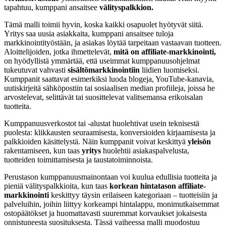
tapahtuu, kumppani ansaitsee
välityspalkkion.
Tämä malli toimii hyvin, koska kaikki osapuolet hyötyvät siitä.
Yritys saa uusia asiakkaita, kumppani ansaitsee tuloja
markkinointityöstään, ja asiakas löytää tarpeitaan vastaavan tuotteen.
Aloittelijoiden, jotka ihmettelevät,
mitä on affiliate-markkinointi,
on hyödyllistä ymmärtää, että useimmat kumppanuusohjelmat
tukeutuvat vahvasti
sisältömarkkinointiin
liidien luomiseksi.
Kumppanit saattavat esimerkiksi luoda blogeja, YouTube-kanavia,
uutiskirjeitä sähköpostiin tai sosiaalisen median profiileja, joissa he
arvostelevat, selittävät tai suosittelevat valitsemansa erikoisalan
tuotteita.
Kumppanuusverkostot tai -alustat huolehtivat usein teknisestä
puolesta: klikkausten seuraamisesta, konversioiden kirjaamisesta ja
palkkioiden käsittelystä. Näin kumppanit voivat keskittyä
yleisön
rakentamiseen, kun taas
yritys
huolehtii asiakaspalvelusta,
tuotteiden toimittamisesta ja taustatoiminnoista.
Perustason kumppanuusmainontaan voi kuulua edullisia tuotteita ja
pieniä välityspalkkioita, kun taas
korkean hintatason affiliate-
markkinointi
keskittyy täysin erilaiseen kategoriaan – tuotteisiin ja
palveluihin, joihin liittyy korkeampi hintalappu, monimutkaisemmat
ostopäätökset ja huomattavasti suuremmat korvaukset jokaisesta
onnistuneesta suosituksesta. Tässä vaiheessa malli muodostuu