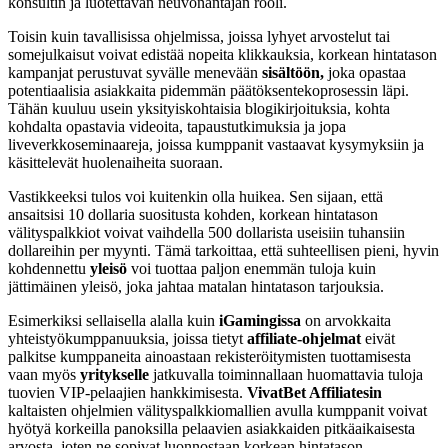
konsultin ja luotettavan neuvonantajan rooli.
Toisin kuin tavallisissa ohjelmissa, joissa lyhyet arvostelut tai
somejulkaisut voivat edistää nopeita klikkauksia, korkean hintatason
kampanjat perustuvat syvälle menevään
sisältöön,
joka opastaa
potentiaalisia asiakkaita pidemmän päätöksentekoprosessin läpi.
Tähän kuuluu usein yksityiskohtaisia blogikirjoituksia, kohta
kohdalta opastavia videoita, tapaustutkimuksia ja jopa
liveverkkoseminaareja, joissa kumppanit vastaavat kysymyksiin ja
käsittelevät huolenaiheita suoraan.
Vastikkeeksi tulos voi kuitenkin olla huikea. Sen sijaan, että
ansaitsisi 10 dollaria suositusta kohden, korkean hintatason
välityspalkkiot voivat vaihdella 500 dollarista useisiin tuhansiin
dollareihin per myynti. Tämä tarkoittaa, että suhteellisen pieni, hyvin
kohdennettu
yleisö
voi tuottaa paljon enemmän tuloja kuin
jättimäinen yleisö, joka jahtaa matalan hintatason tarjouksia.
Esimerkiksi sellaisella alalla kuin
iGamingissa
on arvokkaita
yhteistyökumppanuuksia, joissa tietyt
affiliate-ohjelmat
eivät
palkitse kumppaneita ainoastaan rekisteröitymisten tuottamisesta
vaan myös
yritykselle
jatkuvalla toiminnallaan huomattavia tuloja
tuovien VIP-pelaajien hankkimisesta.
VivatBet Affiliatesin
kaltaisten ohjelmien välityspalkkiomallien avulla kumppanit voivat
hyötyä korkeilla panoksilla pelaavien asiakkaiden pitkäaikaisesta
arvosta, joten ne sopivat luonnostaan korkean hintatason