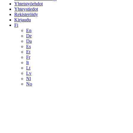
Yhteistyöehdot
Yhteystiedot
Rekisteröidy
Kirjaudu
Fi
En
De
Da
Es
Et
Fr
It
Lt
Lv
Nl
No