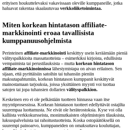
erityisen houkuttelevaksi vakavissaan oleville kumppaneille, jotka
haluavat rakentaa skaalautuvaa
verkkoliiketoimintaa.
Miten korkean hintatason affiliate-
markkinointi eroaa tavallisista
kumppanuusohjelmista
Perinteinen
affiliate-markkinointi
keskittyy usein keräämään pieniä
välityspalkkioita massatuotteista – esimerkiksi kirjoista, edullisista
vempaimista tai perustilauksista – mutta
korkean hintatason
affiliate-markkinoinnissa
lähestymistapa on aivan erilainen. Sen
sijaan, että pyrittäisiin satoihin tai tuhansiin pieniin
maksutapahtumiin, korkean hintatason kumppanit keskittyvät
mainostamaan tarjouksia, joissa yksittäinen myynti voi tuottaa
satojen tai jopa tuhansien dollarien
välityspalkkion.
Keskeinen ero ei ole pelkästään tuotteen hinnassa vaan itse
myyntiprosessissa. Korkean hintatason tuotteet edellyttävät ostajilta
suurempaa luottamusta. Ne eivät ole heräteostoksia. Kyse voi olla
kalliista verkkokursseista, monimutkaisten ohjelmistojen tilauksista,
luksuspalveluista tai rahoitustuotteista. Koska ostopäätöksellä on
suurempi painoarvo, kumppaneiden on omaksuttava kouluttajan,