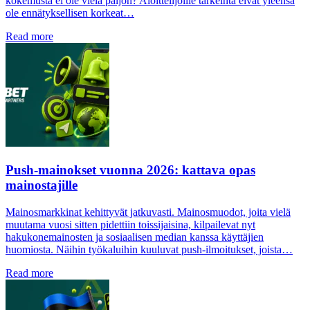
kokemusta ei ole vielä paljon? Aloittelijoille tärkeintä eivät yleensä
ole ennätyksellisen korkeat…
Read more
Push-mainokset vuonna 2026: kattava opas
mainostajille
Mainosmarkkinat kehittyvät jatkuvasti. Mainosmuodot, joita vielä
muutama vuosi sitten pidettiin toissijaisina, kilpailevat nyt
hakukonemainosten ja sosiaalisen median kanssa käyttäjien
huomiosta. Näihin työkaluihin kuuluvat push-ilmoitukset, joista…
Read more