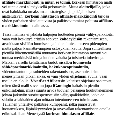
affiliate-markkinointi ja miten se toimii,
korkean hintatason malli
voi tuntua ensi silmäyksellä pelottavalta. Mutta
aloittelijoille,
jotka
ovat halukkaita omaksumaan strategisen ja pitkäjänteisen
ajattelutavan,
korkean hintatason affiliate-markkinointi
tarjoaa
yhden parhaiten skaalautuvista ja palkitsevimmista poluista
affiliate-
markkinoinnin
maailmassa.
Tässä mallissa ei jahdata halpojen tuotteiden pieniä välityspalkkioita,
vaan voit keskittyä erittäin sopivan
kohdeyleisön
rakentamiseen,
arvokkaan
sisällön
luomiseen ja liidien hoivaamiseen pidempien
mutta paljon kannattavampien ostosyklien kautta. Jopa suhteellisen
pienillä liikennemäärillä muutama korkean hintatason myynti voi
tuottaa merkittäviä tuloja luoden vakaita ja toistuvia tulovirtoja.
Matkan varrella kehittämäsi taidot,
sisällön luomisesta
sähköpostimarkkinointiin, hakukoneoptimointiin,
videotuotantoon ja suhteiden rakentamiseen, asemoivat sinut
menestymään pitkän aikaa, ei vain yhden
ohjelman
avulla, vaan
useilla eri aloilla.
VivatBet Affiliatesin
kaltaiset ohjelmat osoittavat,
miten tämä malli soveltuu jopa
iGamingin
kaltaisiin pieniin
erikoisaloihin, missä suurta arvoa tuovien pelaajien houkutteleminen
johtaa jatkuviin suoritusperusteisiin välityspalkkioihin, jotka on
sidottu asiakkaiden ajan mittaan toteutuneeseen toimintaan.
Tällainen yhteistyö palkitsee kumppanit, jotka panostavat
luottamuksen, läpinäkyvyyden ja arvovallan rakentamiseen omalla
erikoisalallaan.Menestystä
korkean hintatason affiliate-