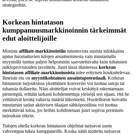
strategioihin.
Korkean hintatason
kumppanuusmarkkinoinnin tärkeimmät
edut aloittelijoille
Monista
affiliate-markkinointiin
tutustuvista uusista tulokkaista
ajatus huomattavien tulojen ansaitsemisesta vain muutamalla
myynnillä tuntuu paljon helpommin saavutettavalta kuin tuhansien
mikroprovisioiden tavoittelu. Juuri tässä tilanteessa
korkean
hintatason affiliate-markkinoinnista
tulee erityisen houkuttelevaa.
Ilmeisin etu on
myyntikohtainen ansaintapotentiaali.
Korkean
hintatason tarjouksissa yksittäinen konversio voi tuottaa satoja tai
tuhansia dollareita. Näin aloittelijat voivat keskittyä rakentamaan
pienempiä, erittäin tarkasti kohdennettuja yleisöjä sen sijaan, että he
yrittäisivät kerätä valtavia määriä liikennettä. Huolellisesti hoivattu
muutaman sadan aktiivisen tilaajan sähköpostilista voi tuottaa
merkittävää tuloa, jos heihin kohdistetaan juuri sopivia premium-
tarjouksia oikein.
Tulojen ohella korkean hintatason ohjelmat tarjoavat usein
vahvempaa tukea kumppaneille. Koska näitä tuotteita tarjoavat