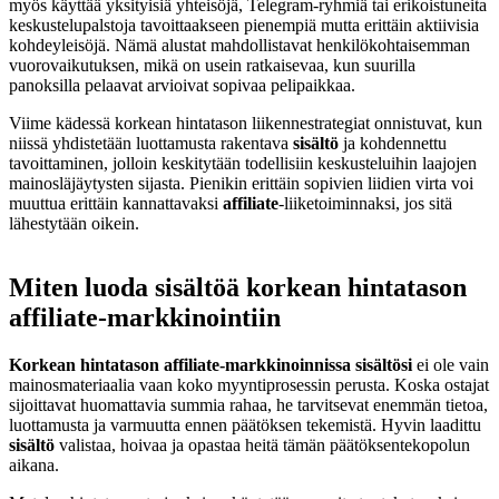
myös käyttää yksityisiä yhteisöjä, Telegram-ryhmiä tai erikoistuneita
keskustelupalstoja tavoittaakseen pienempiä mutta erittäin aktiivisia
kohdeyleisöjä. Nämä alustat mahdollistavat henkilökohtaisemman
vuorovaikutuksen, mikä on usein ratkaisevaa, kun suurilla
panoksilla pelaavat arvioivat sopivaa pelipaikkaa.
Viime kädessä korkean hintatason liikennestrategiat onnistuvat, kun
niissä yhdistetään luottamusta rakentava
sisältö
ja kohdennettu
tavoittaminen, jolloin keskitytään todellisiin keskusteluihin laajojen
mainosläjäytysten sijasta. Pienikin erittäin sopivien liidien virta voi
muuttua erittäin kannattavaksi
affiliate
-liiketoiminnaksi, jos sitä
lähestytään oikein.
Miten luoda sisältöä korkean hintatason
affiliate-markkinointiin
Korkean hintatason affiliate-markkinoinnissa sisältösi
ei ole vain
mainosmateriaalia vaan koko myyntiprosessin perusta. Koska ostajat
sijoittavat huomattavia summia rahaa, he tarvitsevat enemmän tietoa,
luottamusta ja varmuutta ennen päätöksen tekemistä. Hyvin laadittu
sisältö
valistaa, hoivaa ja opastaa heitä tämän päätöksentekopolun
aikana.