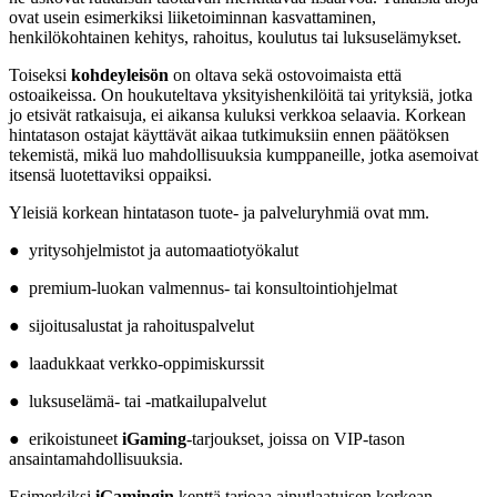
ovat usein esimerkiksi liiketoiminnan kasvattaminen,
henkilökohtainen kehitys, rahoitus, koulutus tai luksuselämykset.
Toiseksi
kohdeyleisön
on oltava sekä ostovoimaista että
ostoaikeissa. On houkuteltava yksityishenkilöitä tai yrityksiä, jotka
jo etsivät ratkaisuja, ei aikansa kuluksi verkkoa selaavia. Korkean
hintatason ostajat käyttävät aikaa tutkimuksiin ennen päätöksen
tekemistä, mikä luo mahdollisuuksia kumppaneille, jotka asemoivat
itsensä luotettaviksi oppaiksi.
Yleisiä korkean hintatason tuote- ja palveluryhmiä ovat mm.
● yritysohjelmistot ja automaatiotyökalut
● premium-luokan valmennus- tai konsultointiohjelmat
● sijoitusalustat ja rahoituspalvelut
● laadukkaat verkko-oppimiskurssit
● luksuselämä- tai -matkailupalvelut
● erikoistuneet
iGaming
-tarjoukset, joissa on VIP-tason
ansaintamahdollisuuksia.
Esimerkiksi
iGamingin
kenttä tarjoaa ainutlaatuisen korkean