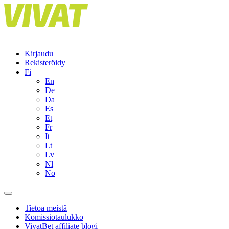
Skip
to
content
Kirjaudu
Rekisteröidy
Fi
En
De
Da
Es
Et
Fr
It
Lt
Lv
Nl
No
Tietoa meistä
Komissiotaulukko
VivatBet affiliate blogi