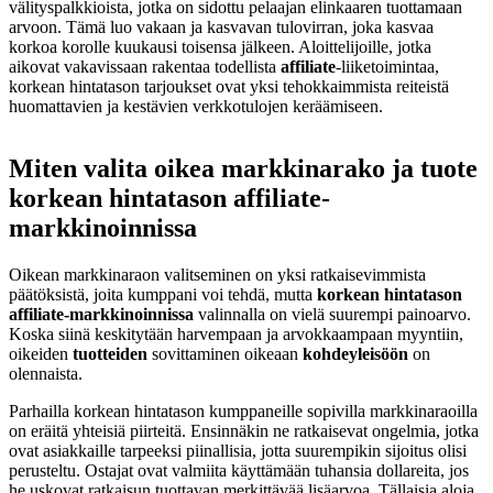
välityspalkkioista, jotka on sidottu pelaajan elinkaaren tuottamaan
arvoon. Tämä luo vakaan ja kasvavan tulovirran, joka kasvaa
korkoa korolle kuukausi toisensa jälkeen. Aloittelijoille, jotka
aikovat vakavissaan rakentaa todellista
affiliate
-liiketoimintaa,
korkean hintatason tarjoukset ovat yksi tehokkaimmista reiteistä
huomattavien ja kestävien verkkotulojen keräämiseen.
Miten valita oikea markkinarako ja tuote
korkean hintatason affiliate-
markkinoinnissa
Oikean markkinaraon valitseminen on yksi ratkaisevimmista
päätöksistä, joita kumppani voi tehdä, mutta
korkean hintatason
affiliate-markkinoinnissa
valinnalla on vielä suurempi painoarvo.
Koska siinä keskitytään harvempaan ja arvokkaampaan myyntiin,
oikeiden
tuotteiden
sovittaminen oikeaan
kohdeyleisöön
on
olennaista.
Parhailla korkean hintatason kumppaneille sopivilla markkinaraoilla
on eräitä yhteisiä piirteitä. Ensinnäkin ne ratkaisevat ongelmia, jotka
ovat asiakkaille tarpeeksi piinallisia, jotta suurempikin sijoitus olisi
perusteltu. Ostajat ovat valmiita käyttämään tuhansia dollareita, jos
he uskovat ratkaisun tuottavan merkittävää lisäarvoa. Tällaisia aloja