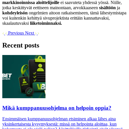
markkinoinnissa aloittelijoille
ei saavuteta yhdessä yössä. Niille,
jotka keskittyvät eettiseen mainontaan, arvokkaaseen
sisältöön
ja
kohdeyleisön
ongelmien aitoon ratkaisemiseen, tämä lähestymistapa
voi kuitenkin kehittyä sivuprojektista erittäin kannattavaksi,
skaalautuvaksi
liiketoiminnaksi.
Previous
Next
Recent posts
Mikä kumppanuusohjelma on helpoin oppia?
Ensimmäisen kumppanuusohjelman etsiminen alkaa lähes aina
yksinkertaisesta kysymyksestä: missä on helpointa aloittaa, kun