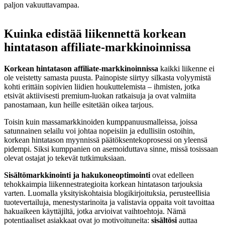
paljon vakuuttavampaa.
Kuinka edistää liikennettä korkean
hintatason affiliate-markkinoinnissa
Korkean hintatason affiliate-markkinoinnissa
kaikki liikenne ei
ole veistetty samasta puusta. Painopiste siirtyy silkasta volyymistä
kohti erittäin sopivien liidien houkuttelemista – ihmisten, jotka
etsivät aktiivisesti premium-luokan ratkaisuja ja ovat valmiita
panostamaan, kun heille esitetään oikea tarjous.
Toisin kuin massamarkkinoiden kumppanuusmalleissa, joissa
satunnainen selailu voi johtaa nopeisiin ja edullisiin ostoihin,
korkean hintatason myynnissä päätöksentekoprosessi on yleensä
pidempi. Siksi kumppanien on asemoiduttava sinne, missä tosissaan
olevat ostajat jo tekevät tutkimuksiaan.
Sisältömarkkinointi ja hakukoneoptimointi
ovat edelleen
tehokkaimpia liikennestrategioita korkean hintatason tarjouksia
varten. Luomalla yksityiskohtaisia blogikirjoituksia, perusteellisia
tuotevertailuja, menestystarinoita ja valistavia oppaita voit tavoittaa
hakuaikeen käyttäjiltä, jotka arvioivat vaihtoehtoja. Nämä
potentiaaliset asiakkaat ovat jo motivoituneita:
sisältösi
auttaa