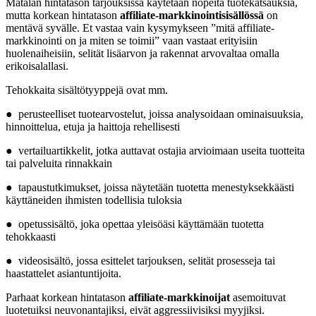
Matalan hintatason tarjouksissa käytetään nopeita tuotekatsauksia,
mutta korkean hintatason
affiliate-markkinointisisällössä
on
mentävä syvälle. Et vastaa vain kysymykseen ”mitä affiliate-
markkinointi on ja miten se toimii” vaan vastaat erityisiin
huolenaiheisiin, selität lisäarvon ja rakennat arvovaltaa omalla
erikoisalallasi.
Tehokkaita sisältötyyppejä ovat mm.
● perusteelliset tuotearvostelut, joissa analysoidaan ominaisuuksia,
hinnoittelua, etuja ja haittoja rehellisesti
● vertailuartikkelit, jotka auttavat ostajia arvioimaan useita tuotteita
tai palveluita rinnakkain
● tapaustutkimukset, joissa näytetään tuotetta menestyksekkäästi
käyttäneiden ihmisten todellisia tuloksia
● opetussisältö, joka opettaa yleisöäsi käyttämään tuotetta
tehokkaasti
● videosisältö, jossa esittelet tarjouksen, selität prosesseja tai
haastattelet asiantuntijoita.
Parhaat korkean hintatason
affiliate-markkinoijat
asemoituvat
luotetuiksi neuvonantajiksi, eivät aggressiivisiksi myyjiksi.