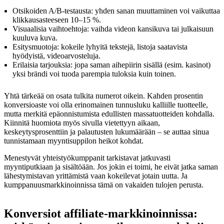
Otsikoiden A/B-testausta: yhden sanan muuttaminen voi vaikuttaa
klikkausasteeseen 10–15 %.
Visuaalisia vaihtoehtoja: vaihda videon kansikuva tai julkaisuun
kuuluva kuva.
Esitysmuotoja: kokeile lyhyitä tekstejä, listoja saatavista
hyödyistä, videoarvosteluja.
Erilaisia tarjouksia: jopa saman aihepiirin sisällä (esim. kasinot)
yksi brändi voi tuoda parempia tuloksia kuin toinen.
Yhtä tärkeää on osata tulkita numerot oikein. Kahden prosentin
konversioaste voi olla erinomainen tunnusluku kalliille tuotteelle,
mutta merkitä epäonnistumista edullisten massatuotteiden kohdalla.
Kiinnitä huomiota myös sivulla vietettyyn aikaan,
keskeytysprosenttiin ja palautusten lukumäärään – se auttaa sinua
tunnistamaan myyntisuppilon heikot kohdat.
Menestyvät yhteistyökumppanit tarkistavat jatkuvasti
myyntiputkiaan ja sisältöään. Jos jokin ei toimi, he eivät jatka saman
lähestymistavan yrittämistä vaan kokeilevat jotain uutta. Ja
kumppanuusmarkkinoinnissa tämä on vakaiden tulojen perusta.
Konversiot affiliate-markkinoinnissa: