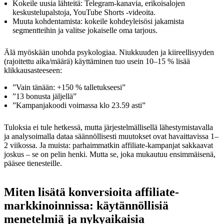
Kokeile uusia lähteitä: Telegram-kanavia, erikoisalojen
keskustelupalstoja, YouTube Shorts -videoita.
Muuta kohdentamista: kokeile kohdeyleisösi jakamista
segmentteihin ja valitse jokaiselle oma tarjous.
Älä myöskään unohda psykologiaa. Niukkuuden ja kiireellisyyden
(rajoitettu aika/määrä) käyttäminen tuo usein 10–15 % lisää
klikkausasteeseen:
”Vain tänään: +150 % talletukseesi”
”13 bonusta jäljellä”
”Kampanjakoodi voimassa klo 23.59 asti”
Tuloksia ei tule hetkessä, mutta järjestelmällisellä lähestymistavalla
ja analysoimalla dataa säännöllisesti muutokset ovat havaittavissa 1–
2 viikossa. Ja muista: parhaimmatkin affiliate-kampanjat sakkaavat
joskus – se on pelin henki. Mutta se, joka mukautuu ensimmäisenä,
pääsee tienesteille.
Miten lisätä konversioita affiliate-
markkinoinnissa: käytännöllisiä
menetelmiä ja nykyaikaisia