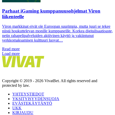
Parhaat iGaming kumppanuusohjelmat Viron
liikenteelle
Viron markkinat eivät ole Euroopan suurimpia, mutta juuri se tekee
niistä houkuttelevan monille kumppaneille. Korkea digitalisaatioaste,
netin rahapelipalveluiden aktiivinen käyttö ja vakiintunut
verkkomaksamisen kulttuuri luovat…
Read more
Load more
Copyright © 2019 - 2026 VivatBet. All rights reserved and
protected by law.
YHTEYSTIEDOT
YKSITYISYYDENSUOJA
EVÄSTEKÄYTÄNTÖ
UKK
KIRJAUDU