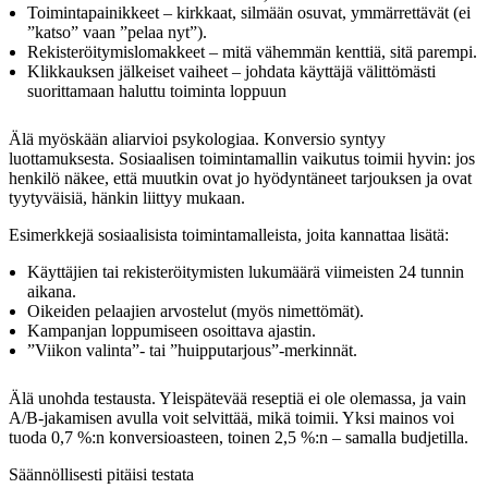
Toimintapainikkeet – kirkkaat, silmään osuvat, ymmärrettävät (ei
”katso” vaan ”pelaa nyt”).
Rekisteröitymislomakkeet – mitä vähemmän kenttiä, sitä parempi.
Klikkauksen jälkeiset vaiheet – johdata käyttäjä välittömästi
suorittamaan haluttu toiminta loppuun
Älä myöskään aliarvioi psykologiaa. Konversio syntyy
luottamuksesta. Sosiaalisen toimintamallin vaikutus toimii hyvin: jos
henkilö näkee, että muutkin ovat jo hyödyntäneet tarjouksen ja ovat
tyytyväisiä, hänkin liittyy mukaan.
Esimerkkejä sosiaalisista toimintamalleista, joita kannattaa lisätä:
Käyttäjien tai rekisteröitymisten lukumäärä viimeisten 24 tunnin
aikana.
Oikeiden pelaajien arvostelut (myös nimettömät).
Kampanjan loppumiseen osoittava ajastin.
”Viikon valinta”- tai ”huipputarjous”-merkinnät.
Älä unohda testausta. Yleispätevää reseptiä ei ole olemassa, ja vain
A/B-jakamisen avulla voit selvittää, mikä toimii. Yksi mainos voi
tuoda 0,7 %:n konversioasteen, toinen 2,5 %:n – samalla budjetilla.
Säännöllisesti pitäisi testata