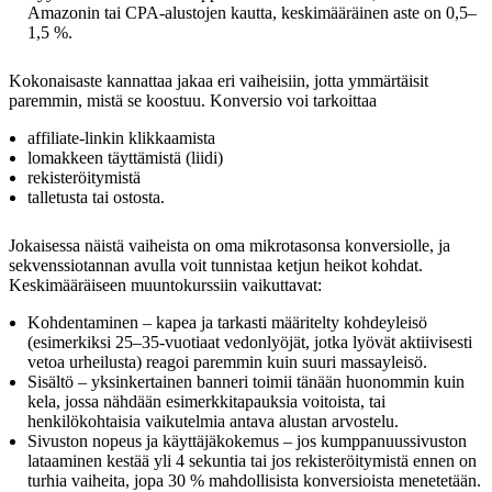
Amazonin tai CPA-alustojen kautta, keskimääräinen aste on 0,5–
1,5 %.
Kokonaisaste kannattaa jakaa eri vaiheisiin, jotta ymmärtäisit
paremmin, mistä se koostuu. Konversio voi tarkoittaa
affiliate-linkin klikkaamista
lomakkeen täyttämistä (liidi)
rekisteröitymistä
talletusta tai ostosta.
Jokaisessa näistä vaiheista on oma mikrotasonsa konversiolle, ja
sekvenssiotannan avulla voit tunnistaa ketjun heikot kohdat.
Keskimääräiseen muuntokurssiin vaikuttavat:
Kohdentaminen – kapea ja tarkasti määritelty kohdeyleisö
(esimerkiksi 25–35-vuotiaat vedonlyöjät, jotka lyövät aktiivisesti
vetoa urheilusta) reagoi paremmin kuin suuri massayleisö.
Sisältö – yksinkertainen banneri toimii tänään huonommin kuin
kela, jossa nähdään esimerkkitapauksia voitoista, tai
henkilökohtaisia vaikutelmia antava alustan arvostelu.
Sivuston nopeus ja käyttäjäkokemus – jos kumppanuussivuston
lataaminen kestää yli 4 sekuntia tai jos rekisteröitymistä ennen on
turhia vaiheita, jopa 30 % mahdollisista konversioista menetetään.