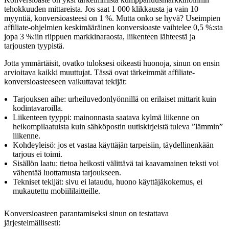
tehokkuuden mittareista. Jos saat 1 000 klikkausta ja vain 10
myyntiä, konversioasteesi on 1 %. Mutta onko se hyvä? Useimpien
affiliate-ohjelmien keskimääräinen konversioaste vaihtelee 0,5 %:sta
jopa 3 %:iin riippuen markkinaraosta, liikenteen lähteestä ja
tarjousten tyypistä.
Jotta ymmärtäisit, ovatko tuloksesi oikeasti huonoja, sinun on ensin
arvioitava kaikki muuttujat. Tässä ovat tärkeimmät affiliate-
konversioasteeseen vaikuttavat tekijät:
Tarjouksen aihe: urheiluvedonlyönnillä on erilaiset mittarit kuin
kodintavaroilla.
Liikenteen tyyppi: mainonnasta saatava kylmä liikenne on
heikompilaatuista kuin sähköpostin uutiskirjeistä tuleva ”lämmin”
liikenne.
Kohdeyleisö: jos et vastaa käyttäjän tarpeisiin, täydellinenkään
tarjous ei toimi.
Sisällön laatu: tietoa heikosti välittävä tai kaavamainen teksti voi
vähentää luottamusta tarjoukseen.
Tekniset tekijät: sivu ei lataudu, huono käyttäjäkokemus, ei
mukautettu mobiililaitteille.
Konversioasteen parantamiseksi sinun on testattava
järjestelmällisesti: