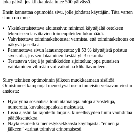
joka päivä, jos klikkauksia tulee 500 päivässä.
Ensin kannattaa optimoida sivu, jolle johdatat käyttäjän. Tätä varten
sinun on mm.:
Yksinkertaistettava aloitussivu: minimoi käyttäjältä ostoksen
tekemiseen tarvittavien toimenpiteiden lukumäärä.
Vahvistettava toimintakehotusta: varmista, että toimintakehotus on
näkyvä ja selkeä.
Parannettava sivun latausnopeutta: yli 53 % käyttäjistä poistuu
sivustolta, jos sen lataaminen kestää yli 3 sekuntia.
Testattava värejä ja painikkeiden sijoittelua: jopa punaisen
vaihtaminen vihreään voi vaikuttaa klikattavuuteen.
Siirry teknisen optimoinnin jälkeen muokkaamaan sisältöä.
Onnistuneet kampanjat menestyvät usein tunteisiin vetoavan viestin
ansiosta:
Hyödynnä sosiaalisia toimintamalleja: aitoja arvosteluja,
numeroita, kuvakaappauksia maksuista.
Lisää ajastin tai rajoitettu tarjous: kiireellisyyden tuntu vauhdittaa
päätöksentekoa.
Näytä esimerkki menestyksekkäästä käyttäjästä: ”ennen ja
jälkeen” -tarinat toimivat erinomaisesti.