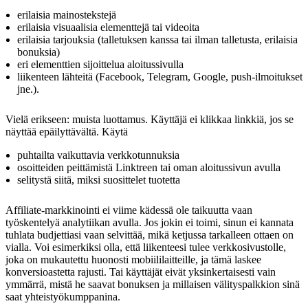
erilaisia mainostekstejä
erilaisia visuaalisia elementtejä tai videoita
erilaisia tarjouksia (talletuksen kanssa tai ilman talletusta, erilaisia
bonuksia)
eri elementtien sijoittelua aloitussivulla
liikenteen lähteitä (Facebook, Telegram, Google, push-ilmoitukset
jne.).
Vielä erikseen: muista luottamus. Käyttäjä ei klikkaa linkkiä, jos se
näyttää epäilyttävältä. Käytä
puhtailta vaikuttavia verkkotunnuksia
osoitteiden peittämistä Linktreen tai oman aloitussivun avulla
selitystä siitä, miksi suosittelet tuotetta
Affiliate-markkinointi ei viime kädessä ole taikuutta vaan
työskentelyä analytiikan avulla. Jos jokin ei toimi, sinun ei kannata
tuhlata budjettiasi vaan selvittää, mikä ketjussa tarkalleen ottaen on
vialla. Voi esimerkiksi olla, että liikenteesi tulee verkkosivustolle,
joka on mukautettu huonosti mobiililaitteille, ja tämä laskee
konversioastetta rajusti. Tai käyttäjät eivät yksinkertaisesti vain
ymmärrä, mistä he saavat bonuksen ja millaisen välityspalkkion sinä
saat yhteistyökumppanina.