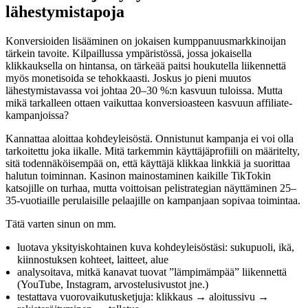
lähestymistapoja
Konversioiden lisääminen on jokaisen kumppanuusmarkkinoijan
tärkein tavoite. Kilpaillussa ympäristössä, jossa jokaisella
klikkauksella on hintansa, on tärkeää paitsi houkutella liikennettä
myös monetisoida se tehokkaasti. Joskus jo pieni muutos
lähestymistavassa voi johtaa 20–30 %:n kasvuun tuloissa. Mutta
mikä tarkalleen ottaen vaikuttaa konversioasteen kasvuun affiliate-
kampanjoissa?
Kannattaa aloittaa kohdeyleisöstä. Onnistunut kampanja ei voi olla
tarkoitettu joka iikalle. Mitä tarkemmin käyttäjäprofiili on määritelty,
sitä todennäköisempää on, että käyttäjä klikkaa linkkiä ja suorittaa
halutun toiminnan. Kasinon mainostaminen kaikille TikTokin
katsojille on turhaa, mutta voittoisan pelistrategian näyttäminen 25–
35-vuotiaille perulaisille pelaajille on kampanjaan sopivaa toimintaa.
Tätä varten sinun on mm.
luotava yksityiskohtainen kuva kohdeyleisöstäsi: sukupuoli, ikä,
kiinnostuksen kohteet, laitteet, alue
analysoitava, mitkä kanavat tuovat ”lämpimämpää” liikennettä
(YouTube, Instagram, arvostelusivustot jne.)
testattava vuorovaikutusketjuja: klikkaus → aloitussivu →