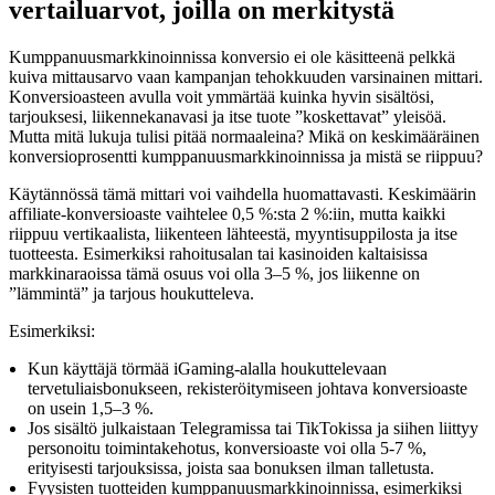
vertailuarvot, joilla on merkitystä
Kumppanuusmarkkinoinnissa konversio ei ole käsitteenä pelkkä
kuiva mittausarvo vaan kampanjan tehokkuuden varsinainen mittari.
Konversioasteen avulla voit ymmärtää kuinka hyvin sisältösi,
tarjouksesi, liikennekanavasi ja itse tuote ”koskettavat” yleisöä.
Mutta mitä lukuja tulisi pitää normaaleina? Mikä on keskimääräinen
konversioprosentti kumppanuusmarkkinoinnissa ja mistä se riippuu?
Käytännössä tämä mittari voi vaihdella huomattavasti. Keskimäärin
affiliate-konversioaste vaihtelee 0,5 %:sta 2 %:iin, mutta kaikki
riippuu vertikaalista, liikenteen lähteestä, myyntisuppilosta ja itse
tuotteesta. Esimerkiksi rahoitusalan tai kasinoiden kaltaisissa
markkinaraoissa tämä osuus voi olla 3–5 %, jos liikenne on
”lämmintä” ja tarjous houkutteleva.
Esimerkiksi:
Kun käyttäjä törmää iGaming-alalla houkuttelevaan
tervetuliaisbonukseen, rekisteröitymiseen johtava konversioaste
on usein 1,5–3 %.
Jos sisältö julkaistaan Telegramissa tai TikTokissa ja siihen liittyy
personoitu toimintakehotus, konversioaste voi olla 5-7 %,
erityisesti tarjouksissa, joista saa bonuksen ilman talletusta.
Fyysisten tuotteiden kumppanuusmarkkinoinnissa, esimerkiksi