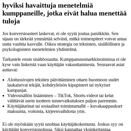
hyviksi havaittuja menetelmiä
kumppaneille, jotka eivät halua menettää
tuloja
Jos konversioasteet laskevat, ei ole syytä joutua paniikkiin. Sen
sijaan on tärkeää ymmärtää selvästi, mitkä toimenpiteet voivat antaa
uutta vauhtia kasvulle. Oikea strategia on teknisten, sisällöllisten ja
psykologisisten menetelmien yhdistelmä.
Tarkastele ensin sisältöosuutta. Kumppanuusmarkkinoinnissa ei ole
kyse vain linkeistä vaan käyttäjän vakuuttamisesta. Seuraavat asiat
auttavat:
Aloitussivujen tekstien päivittäminen ottaen huomioon uudet
laukaisevat tekijät, kohdeyleisön kipupisteet tai nykyiset
kampanjat.
Videosisällön lisääminen – TikTok, Shorts-videot tai kelat
välittävät usein tuotteen tunnevaikutuksen paljon paremmin.
Käyttäjätarinat tai sosiaaliset toimintamallit – kuvakaappaukset
maksuista, voitoista, kirjeenvaihdosta yms.
Ei ole myöskään syytä unohtaa käyttäjäkokemusta. Joskus syy on
käyttäjän konversiopolussa. Siksi kannattaa yksinkertaistaa