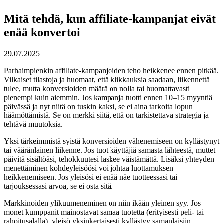
Mitä tehdä, kun affiliate-kampanjat eivät
enää konvertoi
29.07.2025
Parhaimpienkin affiliate-kampanjoiden teho heikkenee ennen pitkää.
Vilkaiset tilastoja ja huomaat, että klikkauksia saadaan, liikennettä
tulee, mutta konversioiden määrä on nolla tai huomattavasti
pienempi kuin aiemmin. Jos kampanja tuotti ennen 10–15 myyntiä
päivässä ja nyt niitä on tuskin kaksi, se ei aina tarkoita lopun
häämöttämistä. Se on merkki siitä, että on tarkistettava strategia ja
tehtävä muutoksia.
Yksi tärkeimmistä syistä konversioiden vähenemiseen on kyllästynyt
tai vääränlainen liikenne. Jos tuot käyttäjiä samasta lähteestä, muttet
päivitä sisältöäsi, tehokkuutesi laskee väistämättä. Lisäksi yhteyden
menettäminen kohdeyleisöösi voi johtaa luottamuksen
heikkenemiseen. Jos yleisösi ei enää näe tuotteessasi tai
tarjouksessasi arvoa, se ei osta sitä.
Markkinoiden ylikuumeneminen on niin ikään yleinen syy. Jos
monet kumppanit mainostavat samaa tuotetta (erityisesti peli- tai
rahoitusalalla), yleisö yksinkertaisesti kyllästyy samanlaisiin