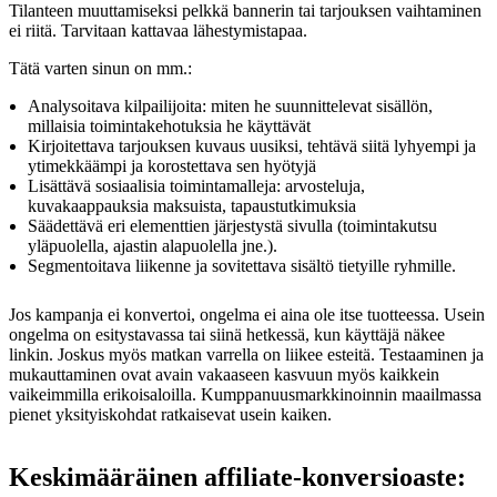
Tilanteen muuttamiseksi pelkkä bannerin tai tarjouksen vaihtaminen
ei riitä. Tarvitaan kattavaa lähestymistapaa.
Tätä varten sinun on mm.:
Analysoitava kilpailijoita: miten he suunnittelevat sisällön,
millaisia toimintakehotuksia he käyttävät
Kirjoitettava tarjouksen kuvaus uusiksi, tehtävä siitä lyhyempi ja
ytimekkäämpi ja korostettava sen hyötyjä
Lisättävä sosiaalisia toimintamalleja: arvosteluja,
kuvakaappauksia maksuista, tapaustutkimuksia
Säädettävä eri elementtien järjestystä sivulla (toimintakutsu
yläpuolella, ajastin alapuolella jne.).
Segmentoitava liikenne ja sovitettava sisältö tietyille ryhmille.
Jos kampanja ei konvertoi, ongelma ei aina ole itse tuotteessa. Usein
ongelma on esitystavassa tai siinä hetkessä, kun käyttäjä näkee
linkin. Joskus myös matkan varrella on liikee esteitä. Testaaminen ja
mukauttaminen ovat avain vakaaseen kasvuun myös kaikkein
vaikeimmilla erikoisaloilla. Kumppanuusmarkkinoinnin maailmassa
pienet yksityiskohdat ratkaisevat usein kaiken.
Keskimääräinen affiliate-konversioaste: