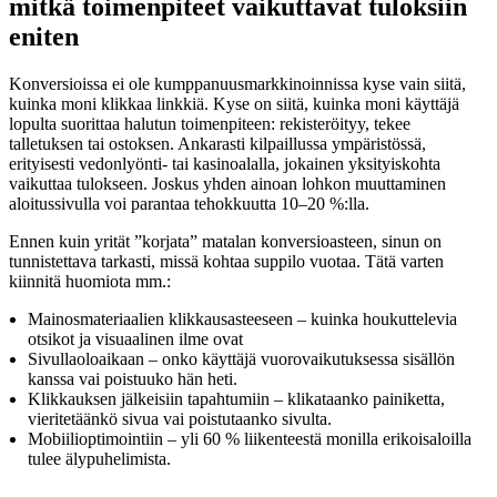
mitkä toimenpiteet vaikuttavat tuloksiin
eniten
Konversioissa ei ole kumppanuusmarkkinoinnissa kyse vain siitä,
kuinka moni klikkaa linkkiä. Kyse on siitä, kuinka moni käyttäjä
lopulta suorittaa halutun toimenpiteen: rekisteröityy, tekee
talletuksen tai ostoksen. Ankarasti kilpaillussa ympäristössä,
erityisesti vedonlyönti- tai kasinoalalla, jokainen yksityiskohta
vaikuttaa tulokseen. Joskus yhden ainoan lohkon muuttaminen
aloitussivulla voi parantaa tehokkuutta 10–20 %:lla.
Ennen kuin yrität ”korjata” matalan konversioasteen, sinun on
tunnistettava tarkasti, missä kohtaa suppilo vuotaa. Tätä varten
kiinnitä huomiota mm.:
Mainosmateriaalien klikkausasteeseen – kuinka houkuttelevia
otsikot ja visuaalinen ilme ovat
Sivullaoloaikaan – onko käyttäjä vuorovaikutuksessa sisällön
kanssa vai poistuuko hän heti.
Klikkauksen jälkeisiin tapahtumiin – klikataanko painiketta,
vieritetäänkö sivua vai poistutaanko sivulta.
Mobiilioptimointiin – yli 60 % liikenteestä monilla erikoisaloilla
tulee älypuhelimista.