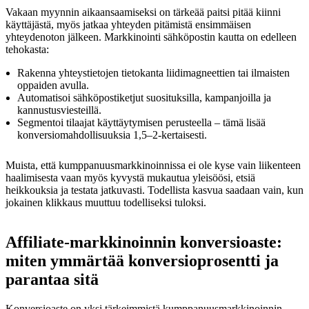
Vakaan myynnin aikaansaamiseksi on tärkeää paitsi pitää kiinni
käyttäjästä, myös jatkaa yhteyden pitämistä ensimmäisen
yhteydenoton jälkeen. Markkinointi sähköpostin kautta on edelleen
tehokasta:
Rakenna yhteystietojen tietokanta liidimagneettien tai ilmaisten
oppaiden avulla.
Automatisoi sähköpostiketjut suosituksilla, kampanjoilla ja
kannustusviesteillä.
Segmentoi tilaajat käyttäytymisen perusteella – tämä lisää
konversiomahdollisuuksia 1,5–2-kertaisesti.
Muista, että kumppanuusmarkkinoinnissa ei ole kyse vain liikenteen
haalimisesta vaan myös kyvystä mukautua yleisöösi, etsiä
heikkouksia ja testata jatkuvasti. Todellista kasvua saadaan vain, kun
jokainen klikkaus muuttuu todelliseksi tuloksi.
Affiliate-markkinoinnin konversioaste:
miten ymmärtää konversioprosentti ja
parantaa sitä
Konversioaste on yksi tärkeimmistä kumppanuusmarkkinoinnin