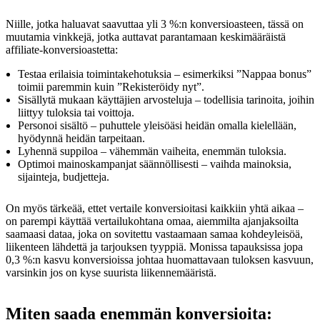
Niille, jotka haluavat saavuttaa yli 3 %:n konversioasteen, tässä on
muutamia vinkkejä, jotka auttavat parantamaan keskimääräistä
affiliate-konversioastetta:
Testaa erilaisia toimintakehotuksia – esimerkiksi ”Nappaa bonus”
toimii paremmin kuin ”Rekisteröidy nyt”.
Sisällytä mukaan käyttäjien arvosteluja – todellisia tarinoita, joihin
liittyy tuloksia tai voittoja.
Personoi sisältö – puhuttele yleisöäsi heidän omalla kielellään,
hyödynnä heidän tarpeitaan.
Lyhennä suppiloa – vähemmän vaiheita, enemmän tuloksia.
Optimoi mainoskampanjat säännöllisesti – vaihda mainoksia,
sijainteja, budjetteja.
On myös tärkeää, ettet vertaile konversioitasi kaikkiin yhtä aikaa –
on parempi käyttää vertailukohtana omaa, aiemmilta ajanjaksoilta
saamaasi dataa, joka on sovitettu vastaamaan samaa kohdeyleisöä,
liikenteen lähdettä ja tarjouksen tyyppiä. Monissa tapauksissa jopa
0,3 %:n kasvu konversioissa johtaa huomattavaan tuloksen kasvuun,
varsinkin jos on kyse suurista liikennemääristä.
Miten saada enemmän konversioita: