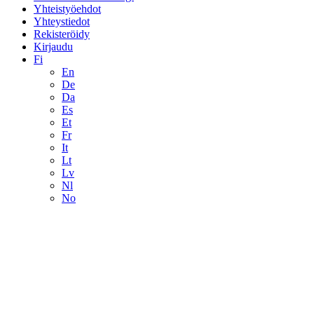
Yhteistyöehdot
Yhteystiedot
Rekisteröidy
Kirjaudu
Fi
En
De
Da
Es
Et
Fr
It
Lt
Lv
Nl
No