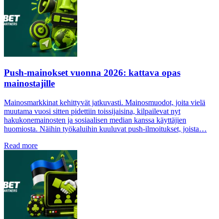
Push-mainokset vuonna 2026: kattava opas
mainostajille
Mainosmarkkinat kehittyvät jatkuvasti. Mainosmuodot, joita vielä
muutama vuosi sitten pidettiin toissijaisina, kilpailevat nyt
hakukonemainosten ja sosiaalisen median kanssa käyttäjien
huomiosta. Näihin työkaluihin kuuluvat push-ilmoitukset, joista…
Read more