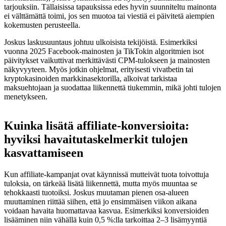
tarjouksiin. Tällaisissa tapauksissa edes hyvin suunniteltu mainonta
ei välttämättä toimi, jos sen muotoa tai viestiä ei päivitetä aiempien
kokemusten perusteella.
Joskus laskusuuntaus johtuu ulkoisista tekijöistä. Esimerkiksi
vuonna 2025 Facebook-mainosten ja TikTokin algoritmien isot
päivitykset vaikuttivat merkittävästi CPM-tulokseen ja mainosten
näkyvyyteen. Myös jotkin ohjelmat, erityisesti vivatbetin tai
kryptokasinoiden markkinasektorilla, alkoivat tarkistaa
maksuehtojaan ja suodattaa liikennettä tiukemmin, mikä johti tulojen
menetykseen.
Kuinka lisätä affiliate-konversioita:
hyviksi havaitutaskelmerkit tulojen
kasvattamiseen
Kun affiliate-kampanjat ovat käynnissä mutteivät tuota toivottuja
tuloksia, on tärkeää lisätä liikennettä, mutta myös muuntaa se
tehokkaasti tuotoiksi. Joskus muutaman pienen osa-alueen
muuttaminen riittää siihen, että jo ensimmäisen viikon aikana
voidaan havaita huomattavaa kasvua. Esimerkiksi konversioiden
lisääminen niin vähällä kuin 0,5 %:lla tarkoittaa 2–3 lisämyyntiä