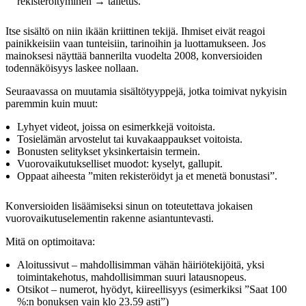
rekisteröityminen → talletus.
Itse sisältö on niin ikään kriittinen tekijä. Ihmiset eivät reagoi
painikkeisiin vaan tunteisiin, tarinoihin ja luottamukseen. Jos
mainoksesi näyttää bannerilta vuodelta 2008, konversioiden
todennäköisyys laskee nollaan.
Seuraavassa on muutamia sisältötyyppejä, jotka toimivat nykyisin
paremmin kuin muut:
Lyhyet videot, joissa on esimerkkejä voitoista.
Tosielämän arvostelut tai kuvakaappaukset voitoista.
Bonusten selitykset yksinkertaisin termein.
Vuorovaikutukselliset muodot: kyselyt, gallupit.
Oppaat aiheesta ”miten rekisteröidyt ja et menetä bonustasi”.
Konversioiden lisäämiseksi sinun on toteutettava jokaisen
vuorovaikutuselementin rakenne asiantuntevasti.
Mitä on optimoitava:
Aloitussivut – mahdollisimman vähän häiriötekijöitä, yksi
toimintakehotus, mahdollisimman suuri latausnopeus.
Otsikot – numerot, hyödyt, kiireellisyys (esimerkiksi ”Saat 100
%:n bonuksen vain klo 23.59 asti”)