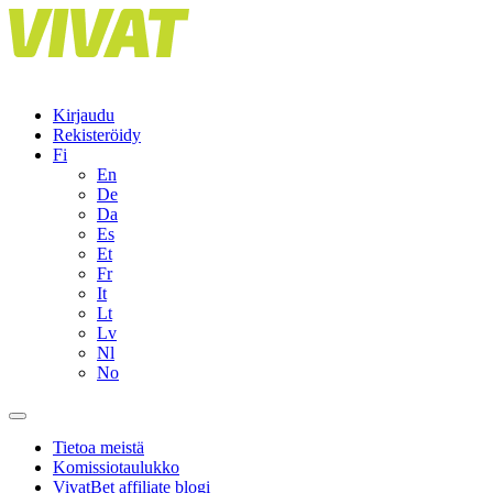
Skip
to
content
Kirjaudu
Rekisteröidy
Fi
En
De
Da
Es
Et
Fr
It
Lt
Lv
Nl
No
Tietoa meistä
Komissiotaulukko
VivatBet affiliate blogi