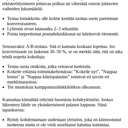
rekisteröitymiseen johtavaa polkua tai vähentää ostoon johtavien
vaiheiden lukumäärää:
Testaa lomakkeita: alle kolme kenttää tuottaa usein paremman
konversioasteen.
Lyhennä sivun latausaika 2–3 sekuntiin.
Poista tarpeettomat ponnahdusikkunat tai häiritsevät elementit.
Seuraavaksi: A/B-testaus. Sitä ei kannata koskaan lopettaa. Jos
konversioaste on laskenut 30–50 %, se on merkki siitä, että on aika
tehdä nopeita kokeiluja:
Testaa uusia otsikoita, jotka vetoavat tunteisiin.
Kokeile erilaisia toimintakehotuksia: ”Kokeile nyt”, ”Nappaa
bonus” ja ”Nappaa käteispalautus” toimivat eri tavoin eri
markkinaraoissa.
Tee muutoksia kumppanuuslinkkilohkon ulkoasuun.
Kannattaa kiinnittää erityistä huomiota kohdeyleisöön. Joskus
liikenteen lähde on yksinkertaisesti palanut loppuun. Siinä
tapauksessa:
Ryhdy kohdentamaan uudestaan yleisöön, joka on kiinnostunut
tuotteesta mutta ei ole vielä suorittanut haluttua toimintaa.