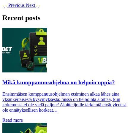
Previous
Next
Recent posts
Mikä kumppanuusohjelma on helpoin oppia?
Ensimmäisen kumppanuusohjelman etsiminen alkaa lähes aina
yksinkertaisesta kysymyksestä: missä on helpointa aloittaa, kun
kokemusta ei ole vielä paljon? Aloittelijoille tärkeintä eivät yleensä
ole ennätyksellisen korkeat…
Read more