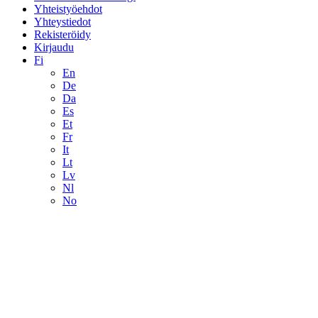
Yhteistyöehdot
Yhteystiedot
Rekisteröidy
Kirjaudu
Fi
En
De
Da
Es
Et
Fr
It
Lt
Lv
Nl
No