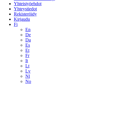
Yhteistyöehdot
Yhteystiedot
Rekisteröidy
Kirjaudu
Fi
En
De
Da
Es
Et
Fr
It
Lt
Lv
Nl
No