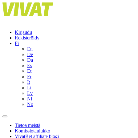
Skip
to
content
Kirjaudu
Rekisteröidy
Fi
En
De
Da
Es
Et
Fr
It
Lt
Lv
Nl
No
Tietoa meistä
Komissiotaulukko
VivatBet affiliate blogi