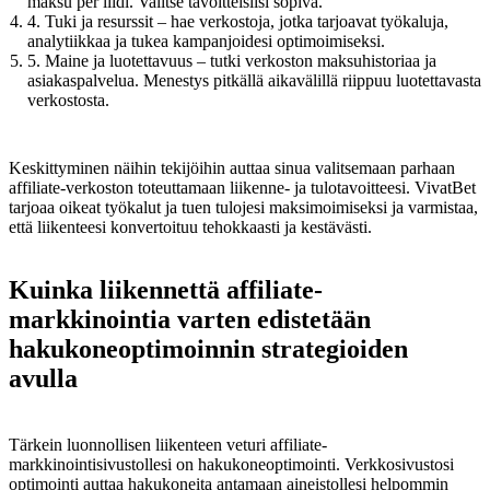
maksu per liidi. Valitse tavoitteisiisi sopiva.
4. Tuki ja resurssit – hae verkostoja, jotka tarjoavat työkaluja,
analytiikkaa ja tukea kampanjoidesi optimoimiseksi.
5. Maine ja luotettavuus – tutki verkoston maksuhistoriaa ja
asiakaspalvelua. Menestys pitkällä aikavälillä riippuu luotettavasta
verkostosta.
Keskittyminen näihin tekijöihin auttaa sinua valitsemaan parhaan
affiliate-verkoston toteuttamaan liikenne- ja tulotavoitteesi. VivatBet
tarjoaa oikeat työkalut ja tuen tulojesi maksimoimiseksi ja varmistaa,
että liikenteesi konvertoituu tehokkaasti ja kestävästi.
Kuinka liikennettä affiliate-
markkinointia varten edistetään
hakukoneoptimoinnin strategioiden
avulla
Tärkein luonnollisen liikenteen veturi affiliate-
markkinointisivustollesi on hakukoneoptimointi. Verkkosivustosi
optimointi auttaa hakukoneita antamaan aineistollesi helpommin