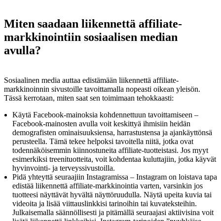
Miten saadaan liikennettä affiliate-
markkinointiin sosiaalisen median
avulla?
Sosiaalinen media auttaa edistämään liikennettä affiliate-
markkinoinnin sivustoille tavoittamalla nopeasti oikean yleisön.
Tässä kerrotaan, miten saat sen toimimaan tehokkaasti:
Käytä Facebook-mainoksia kohdennettuun tavoittamiseen –
Facebook-mainosten avulla voit keskittyä ihmisiin heidän
demografisten ominaisuuksiensa, harrastustensa ja ajankäyttönsä
perusteella. Tämä tekee helpoksi tavoitella niitä, jotka ovat
todennäköisemmin kiinnostuneita affiliate-tuotteistasi. Jos myyt
esimerkiksi treenituotteita, voit kohdentaa kuluttajiin, jotka käyvät
hyvinvointi- ja terveyssivustoilla.
Pidä yhteyttä seuraajiin Instagramissa – Instagram on loistava tapa
edistää liikennettä affiliate-markkinointia varten, varsinkin jos
tuotteesi näyttävät hyvältä näyttöruudulla. Näytä upeita kuvia tai
videoita ja lisää viittauslinkkisi tarinoihin tai kuvateksteihin.
Julkaisemalla säännöllisesti ja pitämällä seuraajasi aktiivisina voit