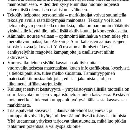
mainostamiseen. Videoiden kyky kiinnittää huomio nopeasti
tekee niistä olennaisen osallistamisvälineen.
Tekoäly helpottaa personointia – markkinoijat voivat suunnitella
tekoälyn avulla räätälöidympää mainontaa. Tekoäly voi luoda
tietoanalyysin perusteella mainoksia, jotka on paremmin räätälöity
yksittäisille käyttäjille, mikä lisää aktiivisuutta ja konversioastetta.
Äänihaku nousee valtaan – optimointi äänihakua varten tulee yhä
merkittävämmäksi, kun Alexan ja Sirin kaltaisten ääniavustajien
suosio kasvaa jatkuvasti. Yhä useammat ihmiset näkevät
äänikyselyihin reagoivia kampanjoita ja osallistuvat niihin
aktiivisesti.
Vuorovaikutteinen sisältö kasvattaa aktiivisuutta –
vuorovaikutteisesta materiaalista, kuten infografiikoista, kyselyistä
ja tietokilpailuista, tulee melko suosittua. Tämäntyyppinen
materiaali kiinnostaa lukijoita, edistää jakamista ja ohjaa
liikennettä affiliate-tarjouksiin.
Kuluttajat etsivät kestävyyttä – ympäristöystävällisillä tuotteilla on
suuri kysyntä ihmisten ympäristötietoisuuden kasvaessa. Kestäviä
tuotemerkkejä tukevat kumppanit hyötyvät tällaisesta kasvavasta
markkinasta.
Tilauspalvelut kasvavat – tilausvaihtoehdot laajenevat, ja
kumppanit voivat hyötyä niiden säännöllisesti toistuvista tuloista.
Yhä useammat yritykset tarjoavat tilaustuotteita, mikä luo pitkän
tähtäimen potentiaalia välityspalkkioille.