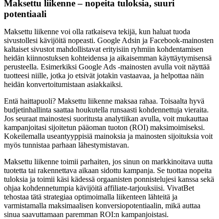
Maksettu liikenne – nopeita tuloksia, suuri
potentiaali
Maksettu liikenne voi olla ratkaiseva tekijä, kun haluat tuoda
sivustollesi kävijöitä nopeasti. Google Adsin ja Facebook-mainosten
kaltaiset sivustot mahdollistavat erityisiin ryhmiin kohdentamisen
heidän kiinnostuksen kohteidensa ja aikaisemman käyttäytymisensä
perusteella. Esimerkiksi Google Ads -mainosten avulla voit näyttää
tuotteesi niille, jotka jo etsivät jotakin vastaavaa, ja helpottaa näin
heidän konvertoitumistaan asiakkaiksi.
Entä haittapuoli? Maksettu liikenne maksaa rahaa. Toisaalta hyvä
budjetinhallinta saattaa houkutella runsaasti kohdennettuja vieraita.
Jos seuraat mainostesi suoritusta analytiikan avulla, voit mukauttaa
kampanjoitasi sijoitetun pääoman tuoton (ROI) maksimoimiseksi.
Kokeilemalla useantyyppisiä mainoksia ja mainosten sijoituksia voit
myös tunnistaa parhaan lähestymistavan.
Maksettu liikenne toimii parhaiten, jos sinun on markkinoitava uutta
tuotetta tai rakennettava aikaan sidottu kampanja. Se tuottaa nopeita
tuloksia ja toimii käsi kädessä orgaanisten ponnistelujesi kanssa sekä
ohjaa kohdennetumpia kävijöitä affiliate-tarjouksiisi. VivatBet
tehostaa tätä strategiaa optimoimalla liikenteen lähteitä ja
varmistamalla maksimaalisen konversiopotentiaalin, mikä auttaa
sinua saavuttamaan paremman ROI:n kampanjoistasi.