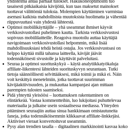
yhdistelmä antaa parhaat tulokset. Hakukoneoptimointi tuo
tasaisesti pitkäaikaisia kävijöitä, kun taas maksetut mainokset
tuottavat välittömiä tuloksia. Molempien käyttäminen varmistaa
asemasi kaikista mahdollisista muutoksista huolimatta ja vähentää
riippuvuuttasi vain yhdestä lähteestä.
Optimoi mobiilikäyttäjille – yhä useammat ihmiset käyvät
verkkosivustollasi puhelimen kautta. Tarkista verkkosivustosi
sopivuus mobiililaitteille. Reagoiva muotoilu auttaa käyttäjiä
navigoimaan verkkosivustollasi helpommin, mikä lisää
mahdollisuuksiasi tehdä heistä ostajia. Jos verkkosivustoasi on
helppo käyttää millä tahansa laitteella, kävijät jäävät
todennäköisesti sivustolle ja käyttävät palveluitasi.
Seuraa ja optimoi suorituskykyä – käytä analytiikkatyökaluja
affiliate-liikenteesi lähteiden suorituskyvyn seurantaan. Tutki
tietoja säännöllisesti selvittääksesi, mikä toimii ja mikä ei. Näin
voit keskittyä menetelmiin, jotka tuottavat suurimman
kävijäaktiivisuuden, ja mukauttaa kampanjasi ajan mittaan
parempien tulosten saamiseksi.
Pidä yhteyttä yleisöösi – luottamuksen rakentaminen on
elintärkeää. Vastaa kommentteihin, luo lukijoitasi puhuttelevaa
materiaalia ja julkaise usein sosiaalisessa mediassa. Yhteyden
pitäminen seuraajiin auttaa sinua hankkimaan omistautuneita
faneja, jotka todennäköisemmin klikkaavat affiliate-linkkejäsi.
Aktiiviset vieraat konvertoituvat useammin.
Pysy alan trendien tasalla – digitaalinen markkinointi kasvaa koko