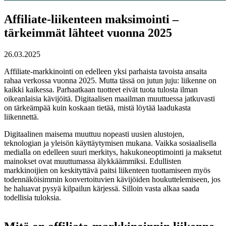
Affiliate-liikenteen maksimointi –
tärkeimmät lähteet vuonna 2025
26.03.2025
Affiliate-markkinointi on edelleen yksi parhaista tavoista ansaita
rahaa verkossa vuonna 2025. Mutta tässä on jutun juju: liikenne on
kaikki kaikessa. Parhaatkaan tuotteet eivät tuota tulosta ilman
oikeanlaisia kävijöitä. Digitaalisen maailman muuttuessa jatkuvasti
on tärkeämpää kuin koskaan tietää, mistä löytää laadukasta
liikennettä.
Digitaalinen maisema muuttuu nopeasti uusien alustojen,
teknologian ja yleisön käyttäytymisen mukana. Vaikka sosiaalisella
medialla on edelleen suuri merkitys, hakukoneoptimointi ja maksetut
mainokset ovat muuttumassa älykkäämmiksi. Edullisten
markkinoijien on keskityttävä paitsi liikenteen tuottamiseen myös
todennäköisimmin konvertoituvien kävijöiden houkuttelemiseen, jos
he haluavat pysyä kilpailun kärjessä. Silloin vasta alkaa saada
todellisia tuloksia.