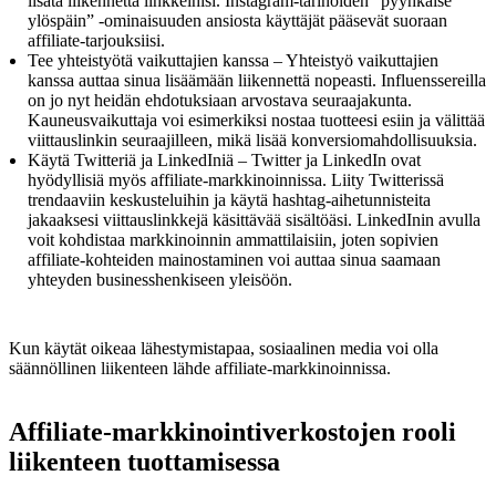
lisätä liikennettä linkkeihisi. Instagram-tarinoiden ”pyyhkäise
ylöspäin” -ominaisuuden ansiosta käyttäjät pääsevät suoraan
affiliate-tarjouksiisi.
Tee yhteistyötä vaikuttajien kanssa – Yhteistyö vaikuttajien
kanssa auttaa sinua lisäämään liikennettä nopeasti. Influenssereilla
on jo nyt heidän ehdotuksiaan arvostava seuraajakunta.
Kauneusvaikuttaja voi esimerkiksi nostaa tuotteesi esiin ja välittää
viittauslinkin seuraajilleen, mikä lisää konversiomahdollisuuksia.
Käytä Twitteriä ja LinkedIniä – Twitter ja LinkedIn ovat
hyödyllisiä myös affiliate-markkinoinnissa. Liity Twitterissä
trendaaviin keskusteluihin ja käytä hashtag-aihetunnisteita
jakaaksesi viittauslinkkejä käsittävää sisältöäsi. LinkedInin avulla
voit kohdistaa markkinoinnin ammattilaisiin, joten sopivien
affiliate-kohteiden mainostaminen voi auttaa sinua saamaan
yhteyden businesshenkiseen yleisöön.
Kun käytät oikeaa lähestymistapaa, sosiaalinen media voi olla
säännöllinen liikenteen lähde affiliate-markkinoinnissa.
Affiliate-markkinointiverkostojen rooli
liikenteen tuottamisessa