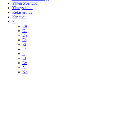
Yhteistyöehdot
Yhteystiedot
Rekisteröidy
Kirjaudu
Fi
En
De
Da
Es
Et
Fr
It
Lt
Lv
Nl
No