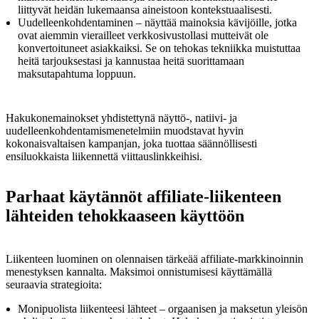
liittyvät heidän lukemaansa aineistoon kontekstuaalisesti.
Uudelleenkohdentaminen – näyttää mainoksia kävijöille, jotka
ovat aiemmin vierailleet verkkosivustollasi mutteivät ole
konvertoituneet asiakkaiksi. Se on tehokas tekniikka muistuttaa
heitä tarjouksestasi ja kannustaa heitä suorittamaan
maksutapahtuma loppuun.
Hakukonemainokset yhdistettynä näyttö-, natiivi- ja
uudelleenkohdentamismenetelmiin muodstavat hyvin
kokonaisvaltaisen kampanjan, joka tuottaa säännöllisesti
ensiluokkaista liikennettä viittauslinkkeihisi.
Parhaat käytännöt affiliate-liikenteen
lähteiden tehokkaaseen käyttöön
Liikenteen luominen on olennaisen tärkeää affiliate-markkinoinnin
menestyksen kannalta. Maksimoi onnistumisesi käyttämällä
seuraavia strategioita:
Monipuolista liikenteesi lähteet – orgaanisen ja maksetun yleisön