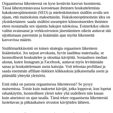
Orgaanisessa liikenteessä on kyse kestävän kasvun luomisesta.
Tässä lähestymistavassa korostetaan ihmisten houkuttelemista
hakukoneoptimoinnin (SEO) ja mielenkiintoisen sisällön avulla sen
sijaan, että mainoksista maksettaisiin. Hakukoneoptimoinnin idea on
yksinkertainen: saada sisältösi useampien kiinnostuneiden ihmisten
eteen nostamalla sen sijaintia hakujen tuloksissa. Esimerkiksi oikein
valitut avainsanat ja verkkosivuston jäsentäminen oikein auttavat sitä
sijoittumaan paremmin ja lisäämään ajan myötä liikennettä
kasvavissa määrin.
Sisältömarkkinointi on toinen strategia orgaanisen liikenteen
lisäämiseksi. Jos tarjoat arvokasta, hyvin laadittua materiaalia, se
luonnollisesti houkuttelee ja sitouttaa kävijöitä. Sosiaalisen median
alustat, kuten Instagram ja Facebook, auttavat myös levittämään
sanaa ja houkuttelemaan uusia katsojia. Voit tehostaa profiiliasi ja
saada enemmän affiliate-linkkien klikkauksia julkaisemalla usein ja
pitämällä yhteyttä yleisöösi.
Entä mikä on parasta orgaanisessa liikenteessä? Se pysyy
maisemissa. Toisin kuin maksetut kävijät, jotka loppuvat, kun lopetat
rahankäytön, luonnollinen yleisö tulee yhä uudelleen niin kauan
kuin aineistosi on ajan tasalla. Tämä tekee orgaanisesta liikenteestä
luotettavan ja pitkäaikaisen sivuston kävijöiden lähteen.