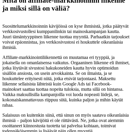
Mitä on affiliate-markkinoinnin liikenne
ja miksi sillä on väliä?
Suosittelumarkkinoinnin kävijöissä on kyse ihmisistä, jotka päätyvät
verkkosivustollesi kumppanilinkin tai mainoskampanjan kautta.
Juuri tämäntyyppinen liikenne tuottaa myyntiä. Parhaatkin tarjoukset
voivat epäonnistua, jos verkkosivustosi ei houkuttele oikeanlaisia
ihmisiä.
Affiliate-markkinointiliikennettä on muutamaa eri tyyppiä, ja
jokaisella on omanlaisensa vaikutus. Orgaaninen liikenne eli ihmiset,
jotka löytävät sivustosi hakukoneiden kautta hyvin optimoidun
sisällön ansiosta, on usein arvokkainta. Se on ilmaista, ja se
houkuttelee erityisesti niitä, jotka etsivät tarjontaasi. Maksettu
liikenne sellaisista lähteistä kuin Google Ads tai Facebook-
mainokset saattaa tuottaa nopeita tuloksia, mutta sillä on hintansa.
Vaikka maksullisilla kampanjoilla voi luoda nopeasti liidejä, se,
kokonaiskannattavuus riippuu siitä, kuinka paljon ja mihin käytät
rahaa.
Salaisuus on kuitenkin siinä, että sinun on myös saatava oikeanlaisia
ihmisiä – paljon kävijöitä ei ole riittävästi. Ne, jotka ovat aiemmin
osoittaneet kiinnostusta tuotetta tai palvelua kohtaan, toimivat
todennäköisemmin ja lisäävät näin ollen myyntiä