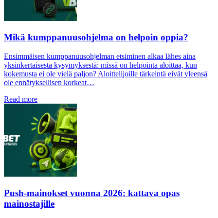
Mikä kumppanuusohjelma on helpoin oppia?
Ensimmäisen kumppanuusohjelman etsiminen alkaa lähes aina
yksinkertaisesta kysymyksestä: missä on helpointa aloittaa, kun
kokemusta ei ole vielä paljon? Aloittelijoille tärkeintä eivät yleensä
ole ennätyksellisen korkeat…
Read more
Push-mainokset vuonna 2026: kattava opas
mainostajille