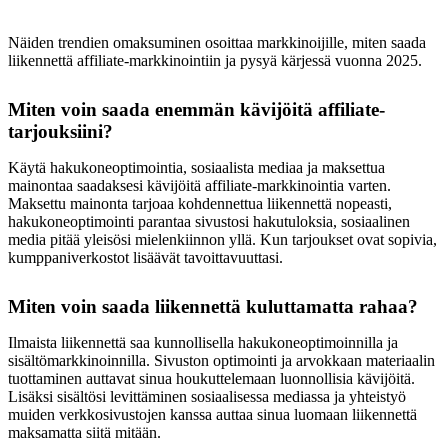
Näiden trendien omaksuminen osoittaa markkinoijille, miten saada
liikennettä affiliate-markkinointiin ja pysyä kärjessä vuonna 2025.
Miten voin saada enemmän kävijöitä affiliate-
tarjouksiini?
Käytä hakukoneoptimointia, sosiaalista mediaa ja maksettua
mainontaa saadaksesi kävijöitä affiliate-markkinointia varten.
Maksettu mainonta tarjoaa kohdennettua liikennettä nopeasti,
hakukoneoptimointi parantaa sivustosi hakutuloksia, sosiaalinen
media pitää yleisösi mielenkiinnon yllä. Kun tarjoukset ovat sopivia,
kumppaniverkostot lisäävät tavoittavuuttasi.
Miten voin saada liikennettä kuluttamatta rahaa?
Ilmaista liikennettä saa kunnollisella hakukoneoptimoinnilla ja
sisältömarkkinoinnilla. Sivuston optimointi ja arvokkaan materiaalin
tuottaminen auttavat sinua houkuttelemaan luonnollisia kävijöitä.
Lisäksi sisältösi levittäminen sosiaalisessa mediassa ja yhteistyö
muiden verkkosivustojen kanssa auttaa sinua luomaan liikennettä
maksamatta siitä mitään.