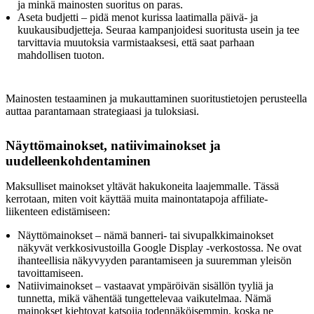
ja minkä mainosten suoritus on paras.
Aseta budjetti – pidä menot kurissa laatimalla päivä- ja
kuukausibudjetteja. Seuraa kampanjoidesi suoritusta usein ja tee
tarvittavia muutoksia varmistaaksesi, että saat parhaan
mahdollisen tuoton.
Mainosten testaaminen ja mukauttaminen suoritustietojen perusteella
auttaa parantamaan strategiaasi ja tuloksiasi.
Näyttömainokset, natiivimainokset ja
uudelleenkohdentaminen
Maksulliset mainokset yltävät hakukoneita laajemmalle. Tässä
kerrotaan, miten voit käyttää muita mainontatapoja affiliate-
liikenteen edistämiseen:
Näyttömainokset – nämä banneri- tai sivupalkkimainokset
näkyvät verkkosivustoilla Google Display -verkostossa. Ne ovat
ihanteellisia näkyvyyden parantamiseen ja suuremman yleisön
tavoittamiseen.
Natiivimainokset – vastaavat ympäröivän sisällön tyyliä ja
tunnetta, mikä vähentää tungettelevaa vaikutelmaa. Nämä
mainokset kiehtovat katsojia todennäköisemmin, koska ne