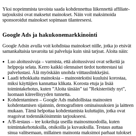
Yksi nopeimmista tavoista saada kohdennettua liikennettä affiliate-
tarjouksiisi ovat maksetut mainokset. Näin voit maksimoida
sponsoroidut mainokset sopimaan tilanteeseesi.
Google Ads ja hakukonemarkkinointi
Google Adsin avulla voit kohdistaa mainokset niille, jotka jo etsivät
samankaltaisia tavaroita tai palveluja kuin sinä tarjoat. Aloita näin:
Luo aloitussivuja – varmista, että aloitussivusi ovat selkeitä ja
helppoja selata. Kerro kaikki olennaiset tiedot tuotteestasi tai
palvelustasi. Älä myöskään unohda viittauslinkkejäsi.
Laadi tehokkaita mainoksia – mainostekstisi kuuluisi korostaa,
miksi käyttäjien kannattaa klikata. Korosta etuja ja lisää
toimintakehotus, kuten ”Aloita tänään” tai ”Rekisteröidy nyt”,
luomaan kiireellisyyden tunnetta.
Kohdentaminen – Google Ads mahdollistaa mainosten
kohdentamisen sijainnin, demografisten ominaisuuksien ja laitteen
mukaan. Tämä helpottaa kohdentamista kuluttajiin, jotka ovat
reagoivat todennäköisimmin tarjoukseesi.
A/B-testaus – tee kokeiluja useilla mainosmuodoilla, kuten
toimintakehotuksilla, otsikoilla ja kuvauksilla. Testaus auttaa
sinua valitsemaan, millainen mainonta maksimoi parhaat tulokset