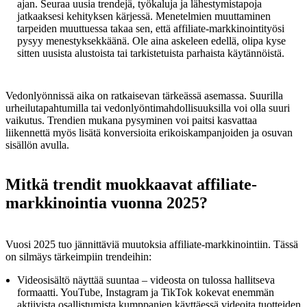
ajan. Seuraa uusia trendejä, työkaluja ja lähestymistapoja
jatkaaksesi kehityksen kärjessä. Menetelmien muuttaminen
tarpeiden muuttuessa takaa sen, että affiliate-markkinointityösi
pysyy menestyksekkäänä. Ole aina askeleen edellä, olipa kyse
sitten uusista alustoista tai tarkistetuista parhaista käytännöistä.
Vedonlyönnissä aika on ratkaisevan tärkeässä asemassa. Suurilla
urheilutapahtumilla tai vedonlyöntimahdollisuuksilla voi olla suuri
vaikutus. Trendien mukana pysyminen voi paitsi kasvattaa
liikennettä myös lisätä konversioita erikoiskampanjoiden ja osuvan
sisällön avulla.
Mitkä trendit muokkaavat affiliate-
markkinointia vuonna 2025?
Vuosi 2025 tuo jännittäviä muutoksia affiliate-markkinointiin. Tässä
on silmäys tärkeimpiin trendeihin:
Videosisältö näyttää suuntaa – videosta on tulossa hallitseva
formaatti. YouTube, Instagram ja TikTok kokevat enemmän
aktiivista osallistumista kumppanien käyttäessä videoita tuotteiden