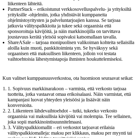
liikenteen lähteitä.
PartnerStack – erikoistunut verkkosovelluspalvelu- ja yrityksiltä
yrityksille -ohjelmiin, jotka yhdistävät kumppaneita
ohjelmistoyritysten ja palveluntarjoajien kanssa. Se tarjoaa
jatkuvia välityspalkkioita ja tukee sekä orgaanisia että
sponsoroituja kävijöitä, ja näin markkinoijilla on tarvittava
joustavuus kerätä yleisöä sopivaksi katsomallaan tavalla.
ShareASale – tarjoaa monipuolisen valikoiman kohteita sellaisilla
aloilla kuin muoti, pankkitoiminta ym. Se hyväksyy sekä
orgaanisen että maksullisen liikenteen, jolloin voi testata
vaihtoehtoisia lähestymistapoja ihmisten houkuttelemiseksi.
Kun valitset kumppanuusverkostoa, ota huomioon seuraavat seikat:
1. Sopivuus markkinarakoon – varmista, että verkosto tarjoaa
tuotteita, jotka vastaavat omaa erikoisalaasi. Näin varmistat, että
kampanjasi luovat yhteyden yleisöösi ja lisäävät näin
konversioita.
2. Liikenteen lähdevaihtoehdot – tutki, tukeeko verkosto
orgaanisia vai maksullisia kävijöitä vai molempia. Tee sellainen,
joka sopii markkinointisuunnitelmaasi.
3. Välityspalkkiomallit – eri verkostot tarjoavat erilaisia
välityspalkkiomalleja: maksu per klikkaus, maksu per myynti tai