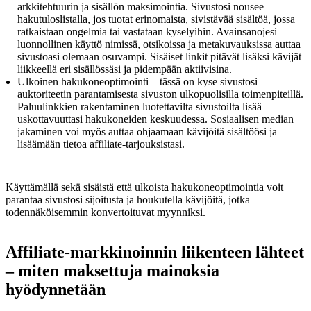
arkkitehtuurin ja sisällön maksimointia. Sivustosi nousee
hakutuloslistalla, jos tuotat erinomaista, sivistävää sisältöä, jossa
ratkaistaan ongelmia tai vastataan kyselyihin. Avainsanojesi
luonnollinen käyttö nimissä, otsikoissa ja metakuvauksissa auttaa
sivustoasi olemaan osuvampi. Sisäiset linkit pitävät lisäksi kävijät
liikkeellä eri sisällössäsi ja pidempään aktiivisina.
Ulkoinen hakukoneoptimointi – tässä on kyse sivustosi
auktoriteetin parantamisesta sivuston ulkopuolisilla toimenpiteillä.
Paluulinkkien rakentaminen luotettavilta sivustoilta lisää
uskottavuuttasi hakukoneiden keskuudessa. Sosiaalisen median
jakaminen voi myös auttaa ohjaamaan kävijöitä sisältöösi ja
lisäämään tietoa affiliate-tarjouksistasi.
Käyttämällä sekä sisäistä että ulkoista hakukoneoptimointia voit
parantaa sivustosi sijoitusta ja houkutella kävijöitä, jotka
todennäköisemmin konvertoituvat myynniksi.
Affiliate-markkinoinnin liikenteen lähteet
– miten maksettuja mainoksia
hyödynnetään