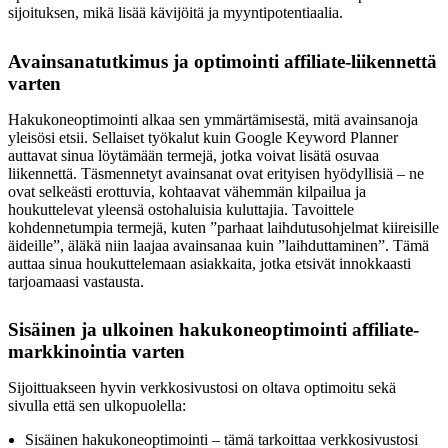
sijoituksen, mikä lisää kävijöitä ja myyntipotentiaalia.
Avainsanatutkimus ja optimointi affiliate-liikennettä
varten
Hakukoneoptimointi alkaa sen ymmärtämisestä, mitä avainsanoja
yleisösi etsii. Sellaiset työkalut kuin Google Keyword Planner
auttavat sinua löytämään termejä, jotka voivat lisätä osuvaa
liikennettä. Täsmennetyt avainsanat ovat erityisen hyödyllisiä – ne
ovat selkeästi erottuvia, kohtaavat vähemmän kilpailua ja
houkuttelevat yleensä ostohaluisia kuluttajia. Tavoittele
kohdennetumpia termejä, kuten ”parhaat laihdutusohjelmat kiireisille
äideille”, äläkä niin laajaa avainsanaa kuin ”laihduttaminen”. Tämä
auttaa sinua houkuttelemaan asiakkaita, jotka etsivät innokkaasti
tarjoamaasi vastausta.
Sisäinen ja ulkoinen hakukoneoptimointi affiliate-
markkinointia varten
Sijoittuakseen hyvin verkkosivustosi on oltava optimoitu sekä
sivulla että sen ulkopuolella:
Sisäinen hakukoneoptimointi – tämä tarkoittaa verkkosivustosi