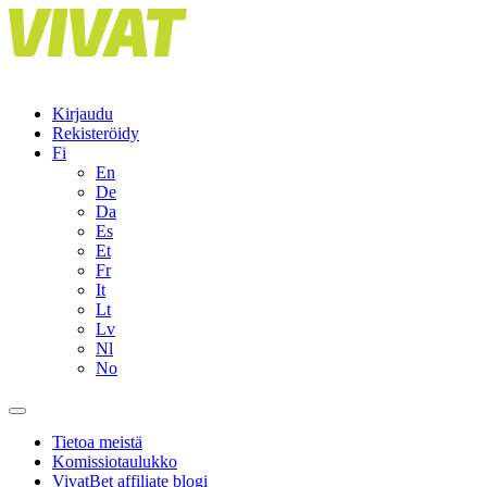
Skip
to
content
Kirjaudu
Rekisteröidy
Fi
En
De
Da
Es
Et
Fr
It
Lt
Lv
Nl
No
Tietoa meistä
Komissiotaulukko
VivatBet affiliate blogi