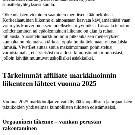
suositteluyhteyksiesi kautta.
Oikeanlaisten vieraiden saaminen merkitsee käännekohtaa.
Korkealaatuinen liikenne ei ainoastaan kasvata kävijämäärääsi vaan
voi myös konvertoida sen todelliseksi myynniksi. Toisaalta tehoton
kohdentaminen tai epäolennainen liikenne on ajan ja rahan
tuhlausta. Suosittelumarkkinoinnin pitkäaikaisen menestyksen
kannalta on olennaisen tärkeää oppia houkuttelemaan oikeanlaisia
ihmisiä. VivatBet auttaa sinua maksimoimaan ponnistelusi
varmistamalla, että yleisösi on aidosti kiinnostunut tarjonnastasi,
jolloin kävijät muuttuvat uskollisiksi asiakkaiksi.
Tärkeimmät affiliate-markkinoinnin
liikenteen lähteet vuonna 2025
Vuonna 2025 markkinoijat voivat käyttää kaupallisten ja orgaanisten
taktiikoiden yhdistelmää kunnollisten tulosten edistämiseksi.
Orgaaninen liikenne – vankan perustan
rakentaminen