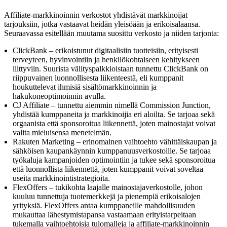
Affiliate-markkinoinnin verkostot yhdistävät markkinoijat
tarjouksiin, jotka vastaavat heidän yleisöään ja erikoisalaansa.
Seuraavassa esitellään muutama suosittu verkosto ja niiden tarjonta:
ClickBank – erikoistunut digitaalisiin tuotteisiin, erityisesti
terveyteen, hyvinvointiin ja henkilökohtaiseen kehitykseen
liittyviin. Suurista välityspalkkioistaan tunnettu ClickBank on
riippuvainen luonnollisesta liikenteestä, eli kumppanit
houkuttelevat ihmisiä sisältömarkkinoinnin ja
hakukoneoptimoinnin avulla.
CJ Affiliate – tunnettu aiemmin nimellä Commission Junction,
yhdistää kumppaneita ja markkinoijia eri aloilta. Se tarjoaa sekä
orgaanista että sponsoroitua liikennettä, joten mainostajat voivat
valita mieluisensa menetelmän.
Rakuten Marketing – erinomainen vaihtoehto vähittäiskaupan ja
sähköisen kaupankäynnin kumppanuusverkostoille. Se tarjoaa
työkaluja kampanjoiden optimointiin ja tukee sekä sponsoroitua
että luonnollista liikennettä, joten kumppanit voivat soveltaa
useita markkinointistrategioita.
FlexOffers – tukikohta laajalle mainostajaverkostolle, johon
kuuluu tunnettuja tuotemerkkejä ja pienempiä erikoisalojen
yrityksiä. FlexOffers antaa kumppaneille mahdollisuuden
mukauttaa lähestymistapansa vastaamaan erityistarpeitaan
tukemalla vaihtoehtoisia tulomalleja ja affiliate-markkinoinnin