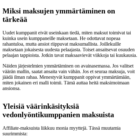
Miksi maksujen ymmärtäminen on
tärkeää
Uudet kumppanit eivät useinkaan tiedä, miten maksut toimivat tai
kuinka usein kumppaneille maksetaan. He odottavat nopeaa
rahantuloa, mutta ansiot riippuvat maksumallista. Joillekuille
maksetaan jokaisesta uudesta pelaajasta. Toiset ansaitsevat osuuden
pelaajan tappioista. Jotkin tavat maksaavievät viikkoja tai kuukausia.
Näiden järjestelmien ymmärtäminen on avainasemassa. Jos valitset
väärän mallin, saatat ansaita vain vähän. Jos et seuraa maksuja, voit
jäädä ilman rahaa. Menestyvät kumppanit oppivat ymmärtämään,
miten jokainen eri malli toimii. Tämä auttaa heitä maksimoimaan
ansionsa.
Yleisiä väärinkäsityksiä
vedonlyöntikumppanien maksuista
Affiliate-maksuista liikkuu monia myyttejä. Tässä muutamia
suurimmista: