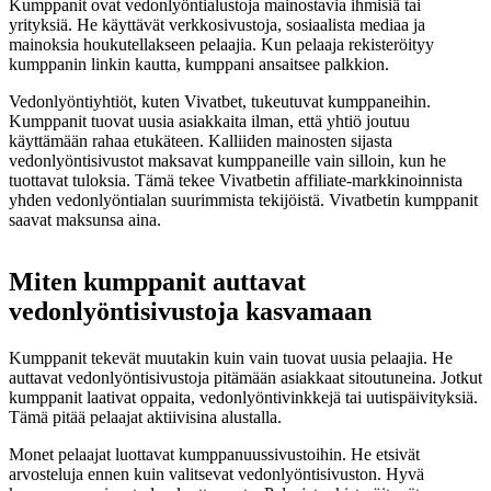
Kumppanit ovat vedonlyöntialustoja mainostavia ihmisiä tai
yrityksiä. He käyttävät verkkosivustoja, sosiaalista mediaa ja
mainoksia houkutellakseen pelaajia. Kun pelaaja rekisteröityy
kumppanin linkin kautta, kumppani ansaitsee palkkion.
Vedonlyöntiyhtiöt, kuten Vivatbet, tukeutuvat kumppaneihin.
Kumppanit tuovat uusia asiakkaita ilman, että yhtiö joutuu
käyttämään rahaa etukäteen. Kalliiden mainosten sijasta
vedonlyöntisivustot maksavat kumppaneille vain silloin, kun he
tuottavat tuloksia. Tämä tekee Vivatbetin affiliate-markkinoinnista
yhden vedonlyöntialan suurimmista tekijöistä. Vivatbetin kumppanit
saavat maksunsa aina.
Miten kumppanit auttavat
vedonlyöntisivustoja kasvamaan
Kumppanit tekevät muutakin kuin vain tuovat uusia pelaajia. He
auttavat vedonlyöntisivustoja pitämään asiakkaat sitoutuneina. Jotkut
kumppanit laativat oppaita, vedonlyöntivinkkejä tai uutispäivityksiä.
Tämä pitää pelaajat aktiivisina alustalla.
Monet pelaajat luottavat kumppanuussivustoihin. He etsivät
arvosteluja ennen kuin valitsevat vedonlyöntisivuston. Hyvä