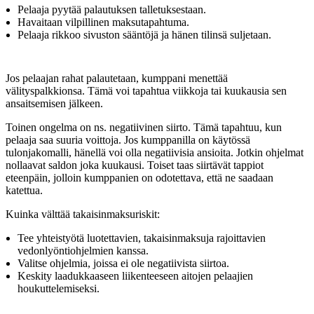
Pelaaja pyytää palautuksen talletuksestaan.
Havaitaan vilpillinen maksutapahtuma.
Pelaaja rikkoo sivuston sääntöjä ja hänen tilinsä suljetaan.
Jos pelaajan rahat palautetaan, kumppani menettää
välityspalkkionsa. Tämä voi tapahtua viikkoja tai kuukausia sen
ansaitsemisen jälkeen.
Toinen ongelma on ns. negatiivinen siirto. Tämä tapahtuu, kun
pelaaja saa suuria voittoja. Jos kumppanilla on käytössä
tulonjakomalli, hänellä voi olla negatiivisia ansioita. Jotkin ohjelmat
nollaavat saldon joka kuukausi. Toiset taas siirtävät tappiot
eteenpäin, jolloin kumppanien on odotettava, että ne saadaan
katettua.
Kuinka välttää takaisinmaksuriskit:
Tee yhteistyötä luotettavien, takaisinmaksuja rajoittavien
vedonlyöntiohjelmien kanssa.
Valitse ohjelmia, joissa ei ole negatiivista siirtoa.
Keskity laadukkaaseen liikenteeseen aitojen pelaajien
houkuttelemiseksi.