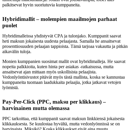
palkitsevat hyvin suoriutuvia kumppaneita.
Hybridimallit – molempien maailmojen parhaat
puolet
Hybridimalleissa yhdistyvät CPA ja tulonjako. Kumppanit saavat
heti maksun jokaisesta uudesta pelaajasta. Samalla he ansaitsevat
prosenttiosuuden pelaajan tappioista. Tämä tarjoaa vakautta ja pitkän
aikavälin tuloja.
Monien kumppanien suosimat mallit ovat hybridimalleja. He saavat
nopeita palkkioita, kuten hinta per asiakas -ratkaisussa, mutta
ansaitsevat ajan mittaan myös uskollisista pelaajista.
Vedonlyöntisivustot pitävät myös tästä mallista, koska se kannustaa
kumppaneita tuomaan laadukkaita pelaajia, jotka jatkavat vetojen
lyömistä.
Pay-Per-Click (PPC, maksu per klikkaus) –
harvinainen mutta olemassa
PPC tarkoittaa, että kumppanit saavat maksun linkkiensä jokaisesta
klikkauksesta. Se kuulostaa hyvältä, mutta vedonlyönnissä se on
harvinaista. Miksikö? Koska klikkaukset eivät aina muutu