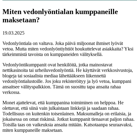
Miten vedonlyöntialan kumppaneille
maksetaan?
19.03.2025
Vedonlyöntiala on valtava. Joka päivä miljoonat ihmiset lyövät
vetoa. Mutta miten vedonlyöntiyhtiöt houkuttelevat asiakkaita? Yksi
tärkeimmistä tavoista on kumppaneiden välityksellä.
Vedonlyöntikumppanit ovat henkilöitä, jotka mainostavat
nettikasinoita tai urheiluvedonlyöntiä. He käyttävät verkkosivustoja,
blogeja tai sosiaalista mediaa lähettääkseen liikennettä
vedonlyöntialustoille. Jos joku rekisteröityy ja lyö vetoa, kumppani
ansaitsee välityspalkkion. Tämä on suosittu tapa ansaita rahaa
verkossa.
Monet ajattelevat, että kumppanina toimiminen on helppoa. He
olettavat, että siinä vain julkaistaan linkkejä ja saadaan rahaa.
Todellisuus on kuitenkin toisenlainen. Maksumalleja on erilaisia, ja
jokaisessa on omat riskinsä. Jotkut kumppanit tienaavat paljon rahaa.
Toisilla taas on vaikeuksia ansaita mitään. Katsotaanpa seuraavaksi,
miten kumppaneille maksetaan.