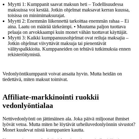
Myytti 1: Kumppanit saavat maksun heti – Todellisuudessa
maksuissa voi kestää. Jotkin ohjelmat maksavat kerran kuussa,
toisissa on minimimaksurajat.
Myytti 2: Enemmän liikennettä tarkoittaa enemmän rahaa – Ei
aina. Laatu on määrää tärkeämpi. • Muutama paljon tuottava
pelaaja on arvokkaampi kuin monet vähän tuottavat käyttäjät.
Myytti 3: Kaikki kumppanuusohjelmat ovat reiluja maksajia –
Jotkin ohjelmat viivyttävät maksuja tai pienentävät
välityspalkkioita. Kumppaneiden on tehtävä tutkimuksia ennen
rekisteröitymistä.
Vedonlyöntikumppanit voivat ansaita hyvin. Mutta heidän on
tiedettävä, miten maksut toimivat.
Affiliate-markkinointi ruokkii
vedonlyöntialaa
Nettivedonlyönti on jättimäinen ala. Joka päivä miljoonat ihmiset
lyövät vetoa. Mutta miten he löytävät urheiluvedonlyönnin sivustot?
Monet kuulevat niistä kumppanien kautta.