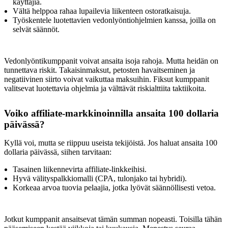
käyttäjiä.
Vältä helppoa rahaa lupailevia liikenteen ostoratkaisuja.
Työskentele luotettavien vedonlyöntiohjelmien kanssa, joilla on
selvät säännöt.
Vedonlyöntikumppanit voivat ansaita isoja rahoja. Mutta heidän on
tunnettava riskit. Takaisinmaksut, petosten havaitseminen ja
negatiivinen siirto voivat vaikuttaa maksuihin. Fiksut kumppanit
valitsevat luotettavia ohjelmia ja välttävät riskialttiita taktiikoita.
Voiko affiliate-markkinoinnilla ansaita 100 dollaria
päivässä?
Kyllä voi, mutta se riippuu useista tekijöistä. Jos haluat ansaita 100
dollaria päivässä, siihen tarvitaan:
Tasainen liikennevirta affiliate-linkkeihisi.
Hyvä välityspalkkiomalli (CPA, tulonjako tai hybridi).
Korkeaa arvoa tuovia pelaajia, jotka lyövät säännöllisesti vetoa.
Jotkut kumppanit ansaitsevat tämän summan nopeasti. Toisilla tähän