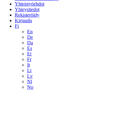
Yhteistyöehdot
Yhteystiedot
Rekisteröidy
Kirjaudu
Fi
En
De
Da
Es
Et
Fr
It
Lt
Lv
Nl
No