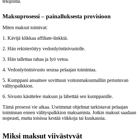
tekijöistä.
Maksuprosessi – painalluksesta provisioon
Miten maksut toimivat:
1. Kävijä klikkaa affiliate-linkkiä.
2. Hän rekisteröityy vedonlyöntisivustolle.
3. Hän tallettaa rahaa ja lyö vetoa.
4. Vedonlyöntisivusto seuraa pelaajan toimintaa.
5. Kumppani ansaitsee sovittuun voitonmaksumalliin perustuvan
välityspalkkion.
6. Sivusto käsittelee maksun ja lähettää sen kumppanille.
Tämä prosessi vie aikaa. Useimmat ohjelmat tarkistavat pelaajan
toiminnan ennen välityspalkkion maksamista. Jotkin maksut saadaan
nopeasti, mutta toisissa kestää viikkoja tai kuukausia.
Miksi maksut viivästyvät