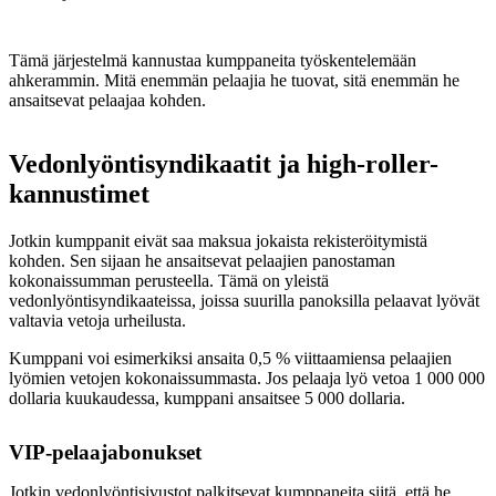
Tämä järjestelmä kannustaa kumppaneita työskentelemään
ahkerammin. Mitä enemmän pelaajia he tuovat, sitä enemmän he
ansaitsevat pelaajaa kohden.
Vedonlyöntisyndikaatit ja high-roller-
kannustimet
Jotkin kumppanit eivät saa maksua jokaista rekisteröitymistä
kohden. Sen sijaan he ansaitsevat pelaajien panostaman
kokonaissumman perusteella. Tämä on yleistä
vedonlyöntisyndikaateissa, joissa suurilla panoksilla pelaavat lyövät
valtavia vetoja urheilusta.
Kumppani voi esimerkiksi ansaita 0,5 % viittaamiensa pelaajien
lyömien vetojen kokonaissummasta. Jos pelaaja lyö vetoa 1 000 000
dollaria kuukaudessa, kumppani ansaitsee 5 000 dollaria.
VIP-pelaajabonukset
Jotkin vedonlyöntisivustot palkitsevat kumppaneita siitä, että he