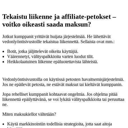
Tekaistu liikenne ja affiliate-petokset –
voitko oikeasti saada maksun?
Jotkut kumppanit yrittävät huijata järjestelmää. He lähettävät
vedonlyöntisivustoille tekaistua liikennettä. Sellaista ovat mm.:
Botit, jotka jäljittelevät oikeita käyttäjiä.
Väärennetyt, välityspalkkioita varten luodut tilit.
Heikkolaatuinen liikenne epäluotettavista lähteistä.
Vedonlyöntisivustoilla on käytössä petosten havaitsemisjärjestelmiä.
Jos ne epäilevät petosta, ne estävät maksut tai kieltävät kumppanin.
Jopa rehelliset kumppanit kohtaavat ongelmia. Jos ohjelma pitää
liikennettä epäilyttävänä, se voi lykätä välityspalkkioita tai peruuttaa
ne.
Miten maksukiellot vältetään?
Käytä markkinointiin todellisia strategioita, jotta saat aitoja