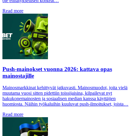
ole ennätyksellisen korkeat…
Read more
Push-mainokset vuonna 2026: kattava opas
mainostajille
Mainosmarkkinat kehittyvät jatkuvasti. Mainosmuodot, joita vielä
muutama vuosi sitten pidettiin toissijaisina, kilpailevat nyt
hakukonemainosten ja sosiaalisen median kanssa käyttäjien
huomiosta. Näihin työkaluihin kuuluvat push-ilmoitukset, joista…
Read more