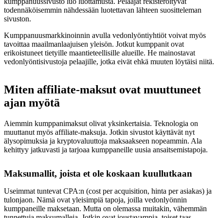
kumppanuussivusto luo luottamusta. Pelaajat rekisteröityvät
todennäköisemmin nähdessään luotettavan lähteen suositteleman
sivuston.
Kumppanuusmarkkinoinnin avulla vedonlyöntiyhtiöt voivat myös
tavoittaa maailmanlaajuisen yleisön. Jotkut kumppanit ovat
erikoistuneet tietyille maantieteellisille alueille. He mainostavat
vedonlyöntisivustoja pelaajille, jotka eivät ehkä muuten löytäisi niitä.
Miten affiliate-maksut ovat muuttuneet
ajan myötä
Aiemmin kumppanimaksut olivat yksinkertaisia. Teknologia on
muuttanut myös affiliate-maksuja. Jotkin sivustot käyttävät nyt
älysopimuksia ja kryptovaluuttoja maksaakseen nopeammin. Ala
kehittyy jatkuvasti ja tarjoaa kumppaneille uusia ansaitsemistapoja.
Maksumallit, joista et ole koskaan kuullutkaan
Useimmat tuntevat CPA:n (cost per acquisition, hinta per asiakas) ja
tulonjaon. Nämä ovat yleisimpiä tapoja, joilla vedonlyönnin
kumppaneille maksetaan. Mutta on olemassa muitakin, vähemmän
tunnettuja maksumalleja. Jotkin ovat joustavampia, toiset taas