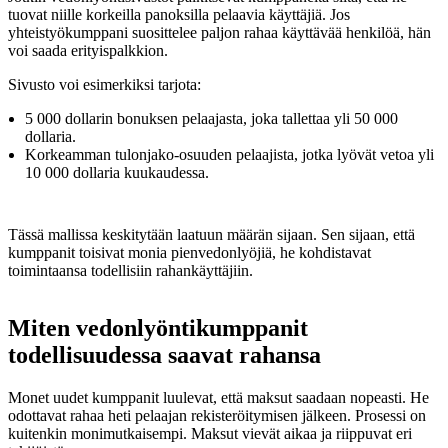
tuovat niille korkeilla panoksilla pelaavia käyttäjiä. Jos
yhteistyökumppani suosittelee paljon rahaa käyttävää henkilöä, hän
voi saada erityispalkkion.
Sivusto voi esimerkiksi tarjota:
5 000 dollarin bonuksen pelaajasta, joka tallettaa yli 50 000
dollaria.
Korkeamman tulonjako-osuuden pelaajista, jotka lyövät vetoa yli
10 000 dollaria kuukaudessa.
Tässä mallissa keskitytään laatuun määrän sijaan. Sen sijaan, että
kumppanit toisivat monia pienvedonlyöjiä, he kohdistavat
toimintaansa todellisiin rahankäyttäjiin.
Miten vedonlyöntikumppanit
todellisuudessa saavat rahansa
Monet uudet kumppanit luulevat, että maksut saadaan nopeasti. He
odottavat rahaa heti pelaajan rekisteröitymisen jälkeen. Prosessi on
kuitenkin monimutkaisempi. Maksut vievät aikaa ja riippuvat eri