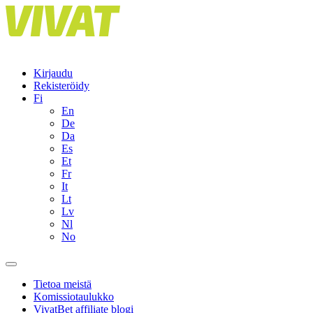
Skip
to
content
Kirjaudu
Rekisteröidy
Fi
En
De
Da
Es
Et
Fr
It
Lt
Lv
Nl
No
Tietoa meistä
Komissiotaulukko
VivatBet affiliate blogi