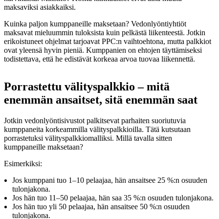
maksaviksi asiakkaiksi.
Kuinka paljon kumppaneille maksetaan? Vedonlyöntiyhtiöt
maksavat mieluummin tuloksista kuin pelkästä liikenteestä. Jotkin
erikoistuneet ohjelmat tarjoavat PPC:n vaihtoehtona, mutta palkkiot
ovat yleensä hyvin pieniä. Kumppanien on ehtojen täyttämiseksi
todistettava, että he edistävät korkeaa arvoa tuovaa liikennettä.
Porrastettu välityspalkkio – mitä
enemmän ansaitset, sitä enemmän saat
Jotkin vedonlyöntisivustot palkitsevat parhaiten suoriutuvia
kumppaneita korkeammilla välityspalkkioilla. Tätä kutsutaan
porrastetuksi välityspalkkiomalliksi. Millä tavalla sitten
kumppaneille maksetaan?
Esimerkiksi:
Jos kumppani tuo 1–10 pelaajaa, hän ansaitsee 25 %:n osuuden
tulonjakona.
Jos hän tuo 11–50 pelaajaa, hän saa 35 %:n osuuden tulonjakona.
Jos hän tuo yli 50 pelaajaa, hän ansaitsee 50 %:n osuuden
tulonjakona.