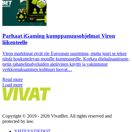
Parhaat iGaming kumppanuusohjelmat Viron
liikenteelle
Viron markkinat eivät ole Euroopan suurimpia, mutta juuri se tekee
niistä houkuttelevan monille kumppaneille. Korkea digitalisaatioaste,
netin rahapelipalveluiden aktiivinen käyttö ja vakiintunut
verkkomaksamisen kulttuuri luovat…
Read more
Load more
Copyright © 2019 - 2026 VivatBet. All rights reserved and
protected by law.
YHTEYSTIEDOT