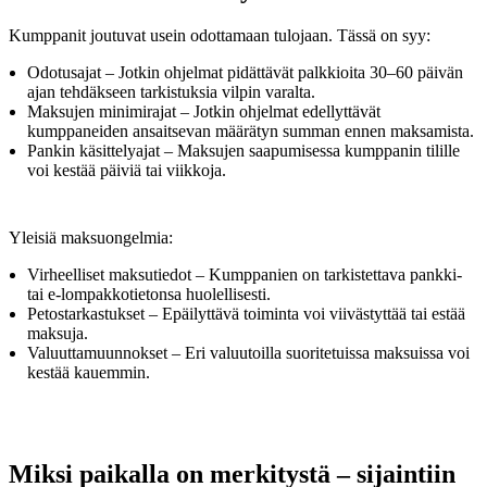
Kumppanit joutuvat usein odottamaan tulojaan. Tässä on syy:
Odotusajat – Jotkin ohjelmat pidättävät palkkioita 30–60 päivän
ajan tehdäkseen tarkistuksia vilpin varalta.
Maksujen minimirajat – Jotkin ohjelmat edellyttävät
kumppaneiden ansaitsevan määrätyn summan ennen maksamista.
Pankin käsittelyajat – Maksujen saapumisessa kumppanin tilille
voi kestää päiviä tai viikkoja.
Yleisiä maksuongelmia:
Virheelliset maksutiedot – Kumppanien on tarkistettava pankki-
tai e-lompakkotietonsa huolellisesti.
Petostarkastukset – Epäilyttävä toiminta voi viivästyttää tai estää
maksuja.
Valuuttamuunnokset – Eri valuutoilla suoritetuissa maksuissa voi
kestää kauemmin.
Miksi paikalla on merkitystä – sijaintiin