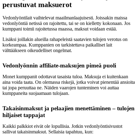
perustuvat maksuerot
Vedonlyöntilait vaihtelevat maailmanlaajuisesti. Joissakin maissa
vedonlyöntiä netissä on rajoitettu, tai se on kielletty kokonaan. Jos
kumppani toimii rajoitetussa maassa, maksut voidaan estää.
Lisäksi joillakin alueilla rahapeleistä saatavien tulojen verotus on
korkeampaa. Kumppanien on tarkistettava paikalliset lait
välttääkseen oikeudelliset ongelmat.
Vedonlyönnin affiliate-maksujen pimeä puoli
Monet kumppanit odottavat tasaista tuloa. Maksuja ei kuitenkaan
aina voida taata. On olemassa riskejä, jotka voivat pienentää ansioita
tai jopa peruuttaa ne. Näiden vaarojen tunteminen voi auttaa
kumppaneita suojaamaan tulojaan.
Takaisinmaksut ja pelaajien menettäminen – tulojen
hiljaiset tappajat
Kaikki palkkiot eivät ole lopullisia. Jotkin vedonlyöntisivustot
sallivat takaisinmaksut. Sellaisia tapahtuu, kun: