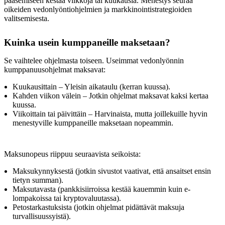
pääsemiseen kestää viikkoja tai kuukausia. Menestys seuraa
oikeiden vedonlyöntiohjelmien ja markkinointistrategioiden
valitsemisesta.
Kuinka usein kumppaneille maksetaan?
Se vaihtelee ohjelmasta toiseen. Useimmat vedonlyönnin
kumppanuusohjelmat maksavat:
Kuukausittain – Yleisin aikataulu (kerran kuussa).
Kahden viikon välein – Jotkin ohjelmat maksavat kaksi kertaa
kuussa.
Viikoittain tai päivittäin – Harvinaista, mutta joillekuille hyvin
menestyville kumppaneille maksetaan nopeammin.
Maksunopeus riippuu seuraavista seikoista:
Maksukynnyksestä (jotkin sivustot vaativat, että ansaitset ensin
tietyn summan).
Maksutavasta (pankkisiirroissa kestää kauemmin kuin e-
lompakoissa tai kryptovaluutassa).
Petostarkastuksista (jotkin ohjelmat pidättävät maksuja
turvallisuussyistä).