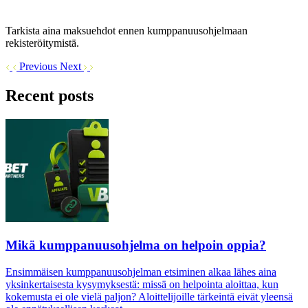
Tarkista aina maksuehdot ennen kumppanuusohjelmaan
rekisteröitymistä.
Previous
Next
Recent posts
Mikä kumppanuusohjelma on helpoin oppia?
Ensimmäisen kumppanuusohjelman etsiminen alkaa lähes aina
yksinkertaisesta kysymyksestä: missä on helpointa aloittaa, kun
kokemusta ei ole vielä paljon? Aloittelijoille tärkeintä eivät yleensä