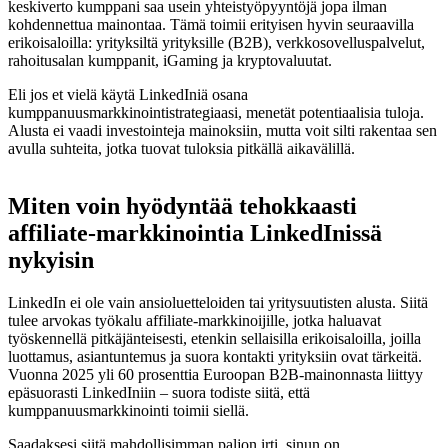
keskiverto kumppani saa usein yhteistyöpyyntöjä jopa ilman
kohdennettua mainontaa. Tämä toimii erityisen hyvin seuraavilla
erikoisaloilla: yrityksiltä yrityksille (B2B), verkkosovelluspalvelut,
rahoitusalan kumppanit, iGaming ja kryptovaluutat.
Eli jos et vielä käytä LinkedIniä osana
kumppanuusmarkkinointistrategiaasi, menetät potentiaalisia tuloja.
Alusta ei vaadi investointeja mainoksiin, mutta voit silti rakentaa sen
avulla suhteita, jotka tuovat tuloksia pitkällä aikavälillä.
Miten voin hyödyntää tehokkaasti
affiliate-markkinointia LinkedInissä
nykyisin
LinkedIn ei ole vain ansioluetteloiden tai yritysuutisten alusta. Siitä
tulee arvokas työkalu affiliate-markkinoijille, jotka haluavat
työskennellä pitkäjänteisesti, etenkin sellaisilla erikoisaloilla, joilla
luottamus, asiantuntemus ja suora kontakti yrityksiin ovat tärkeitä.
Vuonna 2025 yli 60 prosenttia Euroopan B2B-mainonnasta liittyy
epäsuorasti LinkedIniin – suora todiste siitä, että
kumppanuusmarkkinointi toimii siellä.
Saadaksesi siitä mahdollisimman paljon irti, sinun on