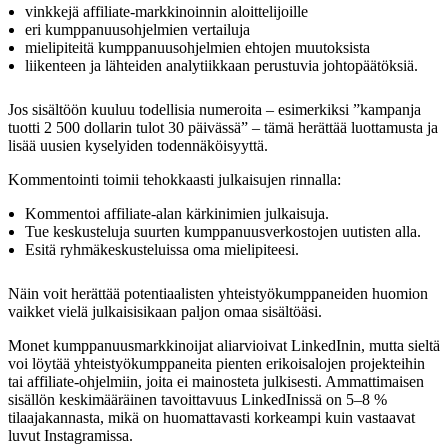
vinkkejä affiliate-markkinoinnin aloittelijoille
eri kumppanuusohjelmien vertailuja
mielipiteitä kumppanuusohjelmien ehtojen muutoksista
liikenteen ja lähteiden analytiikkaan perustuvia johtopäätöksiä.
Jos sisältöön kuuluu todellisia numeroita – esimerkiksi ”kampanja
tuotti 2 500 dollarin tulot 30 päivässä” – tämä herättää luottamusta ja
lisää uusien kyselyiden todennäköisyyttä.
Kommentointi toimii tehokkaasti julkaisujen rinnalla:
Kommentoi affiliate-alan kärkinimien julkaisuja.
Tue keskusteluja suurten kumppanuusverkostojen uutisten alla.
Esitä ryhmäkeskusteluissa oma mielipiteesi.
Näin voit herättää potentiaalisten yhteistyökumppaneiden huomion
vaikket vielä julkaisisikaan paljon omaa sisältöäsi.
Monet kumppanuusmarkkinoijat aliarvioivat LinkedInin, mutta sieltä
voi löytää yhteistyökumppaneita pienten erikoisalojen projekteihin
tai affiliate-ohjelmiin, joita ei mainosteta julkisesti. Ammattimaisen
sisällön keskimääräinen tavoittavuus LinkedInissä on 5–8 %
tilaajakannasta, mikä on huomattavasti korkeampi kuin vastaavat
luvut Instagramissa.