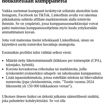
houkutellaan kumppaneita
Vaikka useimmat kumppanit keskittyvät sellaisiin alustoihin kuin
Instagram, Facebook tai TikTok, LinkedInin avulla voi rakentaa
pitkäaikaisia suhteita affiliate-markkinoinnin alalla toimiviin
ihmisiin. Se on ympäristö, jossa kumppanuusmarkkinoijat voivat
paitsi mainostaa kumppanuusohjelmia myös luoda yrityksestään
ammattimaisen kuvan.
Jotta voit mainostaa itseäsi tehokkaasti LinkedInissä, sinun on
käytettävä useita toimiviksi havaittuja strategioita.
Ensinnäkin profiilisi tulisi välittää selkeä viesti:
Määritä tietty liiketoimintamalli (klikkaus per toimenpide (CPA),
tulonjako, hybridi).
Korosta kuvauksessa erikoisalaa tai markkinoita, joilla
työskentelet (esimerkiksi rahapeli- tai rahoitusalan kumppanina).
Lisää tapaustutkimuksia, joissa esitellään tuloksia tai liikevaihdon
numeroita (jopa yleisluonteisia, esim. ”Tuotin vuonna 2024
liikennettä yli 150 000 klikkauksen verran”).
Ulkoisen ilmeen lisäksi on tärkeää julkaista säännöllisesti sisältöä,
joka puhuttelee kohdeyleisöäsi. Se voi olla