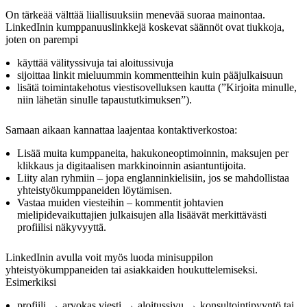
On tärkeää välttää liiallisuuksiin menevää suoraa mainontaa.
LinkedInin kumppanuuslinkkejä koskevat säännöt ovat tiukkoja,
joten on parempi
käyttää välityssivuja tai aloitussivuja
sijoittaa linkit mieluummin kommentteihin kuin pääjulkaisuun
lisätä toimintakehotus viestisovelluksen kautta (”Kirjoita minulle,
niin lähetän sinulle tapaustutkimuksen”).
Samaan aikaan kannattaa laajentaa kontaktiverkostoa:
Lisää muita kumppaneita, hakukoneoptimoinnin, maksujen per
klikkaus ja digitaalisen markkinoinnin asiantuntijoita.
Liity alan ryhmiin – jopa englanninkielisiin, jos se mahdollistaa
yhteistyökumppaneiden löytämisen.
Vastaa muiden viesteihin – kommentit johtavien
mielipidevaikuttajien julkaisujen alla lisäävät merkittävästi
profiilisi näkyvyyttä.
LinkedInin avulla voit myös luoda minisuppilon
yhteistyökumppaneiden tai asiakkaiden houkuttelemiseksi.
Esimerkiksi
profiili → arvokas viesti → aloitussivu → konsultointipyyntö tai