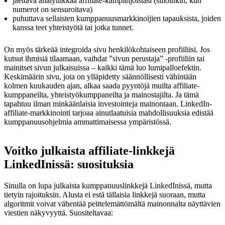
jaettava analytiikkaa affiliate-kampanjoistasi (silloinkin, kun
numerot on sensuroitava)
puhuttava sellaisten kumppanuusmarkkinoijien tapauksista, joiden
kanssa teet yhteistyötä tai jotka tunnet.
On myös tärkeää integroida sivu henkilökohtaiseen profiiliisi. Jos
kutsut ihmisiä tilaamaan, vaihdat ”sivun perustaja” -profiiliin tai
mainitset sivun julkaisuissa – kaikki tämä luo lumipalloefektin.
Keskimäärin sivu, jota on ylläpidetty säännöllisesti vähintään
kolmen kuukauden ajan, alkaa saada pyyntöjä muilta affiliate-
kumppaneilta, yhteistyökumppaneilta ja mainostajilta. Ja tämä
tapahtuu ilman minkäänlaisia investointeja mainontaan. LinkedIn-
affiliate-markkinointi tarjoaa ainutlaatuisia mahdollisuuksia edistää
kumppanuusohjelmia ammattimaisessa ympäristössä.
Voitko julkaista affiliate-linkkejä
LinkedInissä: suosituksia
Sinulla on lupa julkaista kumppanuuslinkkejä LinkedInissä, mutta
tietyin rajoituksin. Alusta ei estä tällaisia linkkejä suoraan, mutta
algoritmit voivat vähentää peittelemättömältä mainonnalta näyttävien
viestien näkyvyyttä. Suositeltavaa: