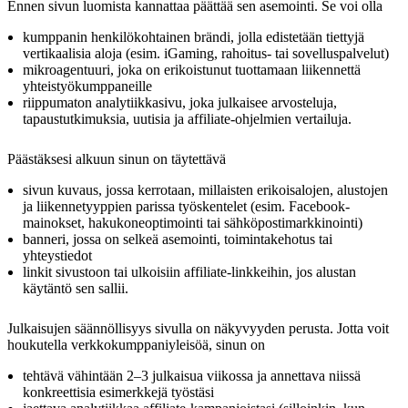
Ennen sivun luomista kannattaa päättää sen asemointi. Se voi olla
kumppanin henkilökohtainen brändi, jolla edistetään tiettyjä
vertikaalisia aloja (esim. iGaming, rahoitus- tai sovelluspalvelut)
mikroagentuuri, joka on erikoistunut tuottamaan liikennettä
yhteistyökumppaneille
riippumaton analytiikkasivu, joka julkaisee arvosteluja,
tapaustutkimuksia, uutisia ja affiliate-ohjelmien vertailuja.
Päästäksesi alkuun sinun on täytettävä
sivun kuvaus, jossa kerrotaan, millaisten erikoisalojen, alustojen
ja liikennetyyppien parissa työskentelet (esim. Facebook-
mainokset, hakukoneoptimointi tai sähköpostimarkkinointi)
banneri, jossa on selkeä asemointi, toimintakehotus tai
yhteystiedot
linkit sivustoon tai ulkoisiin affiliate-linkkeihin, jos alustan
käytäntö sen sallii.
Julkaisujen säännöllisyys sivulla on näkyvyyden perusta. Jotta voit
houkutella verkkokumppaniyleisöä, sinun on
tehtävä vähintään 2–3 julkaisua viikossa ja annettava niissä
konkreettisia esimerkkejä työstäsi