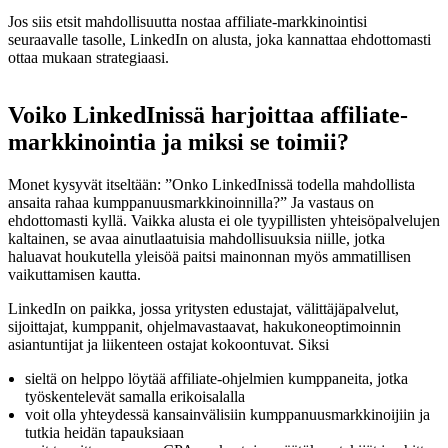
Jos siis etsit mahdollisuutta nostaa affiliate-markkinointisi
seuraavalle tasolle, LinkedIn on alusta, joka kannattaa ehdottomasti
ottaa mukaan strategiaasi.
Voiko LinkedInissä harjoittaa affiliate-
markkinointia ja miksi se toimii?
Monet kysyvät itseltään: ”Onko LinkedInissä todella mahdollista
ansaita rahaa kumppanuusmarkkinoinnilla?” Ja vastaus on
ehdottomasti kyllä. Vaikka alusta ei ole tyypillisten yhteisöpalvelujen
kaltainen, se avaa ainutlaatuisia mahdollisuuksia niille, jotka
haluavat houkutella yleisöä paitsi mainonnan myös ammatillisen
vaikuttamisen kautta.
LinkedIn on paikka, jossa yritysten edustajat, välittäjäpalvelut,
sijoittajat, kumppanit, ohjelmavastaavat, hakukoneoptimoinnin
asiantuntijat ja liikenteen ostajat kokoontuvat. Siksi
sieltä on helppo löytää affiliate-ohjelmien kumppaneita, jotka
työskentelevät samalla erikoisalalla
voit olla yhteydessä kansainvälisiin kumppanuusmarkkinoijiin ja
tutkia heidän tapauksiaan