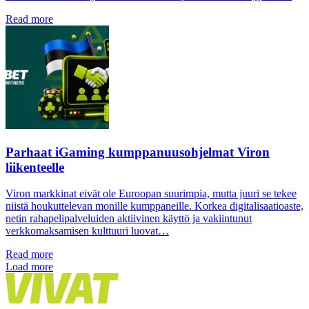
Read more
Parhaat iGaming kumppanuusohjelmat Viron
liikenteelle
Viron markkinat eivät ole Euroopan suurimpia, mutta juuri se tekee
niistä houkuttelevan monille kumppaneille. Korkea digitalisaatioaste,
netin rahapelipalveluiden aktiivinen käyttö ja vakiintunut
verkkomaksamisen kulttuuri luovat…
Read more
Load more