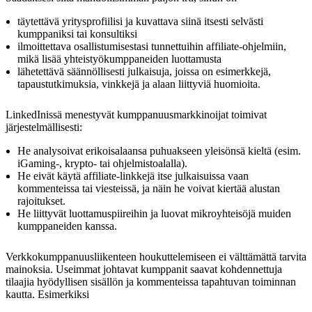
täytettävä yritysprofiilisi ja kuvattava siinä itsesti selvästi
kumppaniksi tai konsultiksi
ilmoittettava osallistumisestasi tunnettuihin affiliate-ohjelmiin,
mikä lisää yhteistyökumppaneiden luottamusta
lähetettävä säännöllisesti julkaisuja, joissa on esimerkkejä,
tapaustutkimuksia, vinkkejä ja alaan liittyviä huomioita.
LinkedInissä menestyvät kumppanuusmarkkinoijat toimivat
järjestelmällisesti:
He analysoivat erikoisalaansa puhuakseen yleisönsä kieltä (esim.
iGaming-, krypto- tai ohjelmistoalalla).
He eivät käytä affiliate-linkkejä itse julkaisuissa vaan
kommenteissa tai viesteissä, ja näin he voivat kiertää alustan
rajoitukset.
He liittyvät luottamuspiireihin ja luovat mikroyhteisöjä muiden
kumppaneiden kanssa.
Verkkokumppanuusliikenteen houkuttelemiseen ei välttämättä tarvita
mainoksia. Useimmat johtavat kumppanit saavat kohdennettuja
tilaajia hyödyllisen sisällön ja kommenteissa tapahtuvan toiminnan
kautta. Esimerkiksi