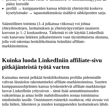
pääsy kurssille
profiili → kumppaneiden kanssa tehtävää yhteistyötä koskeva
kyselylomake → tapaustutkimuksia sisältävä sähköpostien sarja.
Säännöllinen toiminta (3–4 julkaisua viikossa) voi johtaa
yhteydenottojen, luottamuksen ja yhteistyöpyyntöjen tasaiseen
kasvuun jo 1–2 kuukaudessa. Tärkeintä ei ole käyttää LinkedIniä
vain kanavana linkkien julkaisemiseen vaan täysimittaisena alustana,
jolla voit rakentaa henkilökohtaista brändiäsi affiliate-
markkinoinnissa.
Kuinka luoda LinkedIniin affiliate-sivu
pitkäjänteistä työtä varten
Kannattaa mennä pelkkää henkilökohtaista profiilia pidemmälle
vahvan läsnäolon rakentamiseksi affiliate-markkinoinnissa. Suurten
kumppanuusohjelmien kanssa työskentelevät affiliate-markkinoijat
luovat LinkedIniin yrityssivun – tämä lisää ammattimaisuuden
vaikutelmaa ja antaa heille mahdollisuuden nostaa toimintansa
minibrändin tasolle. Onnistuneet esimerkit osoittavat, että sivusta voi
tulla liidien, liikenteen ja muiden kumppaneiden luottamuksen lähde.