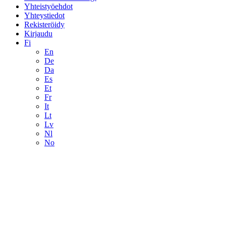
Yhteistyöehdot
Yhteystiedot
Rekisteröidy
Kirjaudu
Fi
En
De
Da
Es
Et
Fr
It
Lt
Lv
Nl
No