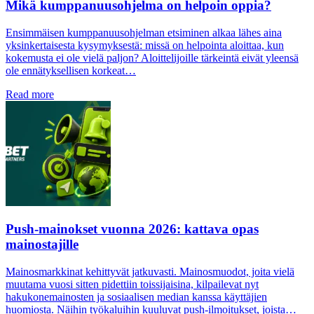
Mikä kumppanuusohjelma on helpoin oppia?
Ensimmäisen kumppanuusohjelman etsiminen alkaa lähes aina
yksinkertaisesta kysymyksestä: missä on helpointa aloittaa, kun
kokemusta ei ole vielä paljon? Aloittelijoille tärkeintä eivät yleensä
ole ennätyksellisen korkeat…
Read more
Push-mainokset vuonna 2026: kattava opas
mainostajille
Mainosmarkkinat kehittyvät jatkuvasti. Mainosmuodot, joita vielä
muutama vuosi sitten pidettiin toissijaisina, kilpailevat nyt
hakukonemainosten ja sosiaalisen median kanssa käyttäjien
huomiosta. Näihin työkaluihin kuuluvat push-ilmoitukset, joista…