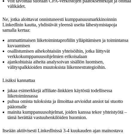
voit tavoittaa suoraan CPA-verkostojen päätöksentekijät ja ohittaa
välikädet.
Ne, jotka aloittavat onnistuneesti kumppanuusmarkkinoinnin
LinkedInin kautta, yhdistävät yleensä useita lähestymistapoja
samalla kertaa:
ammattimaisen liiketoimintaprofiilin ylläpitämisen ja toimintansa
kuvaamisen
osallistumisen aihekohtaisiin yhteisöihin, jotka liittyvät
verkkokumppanuusohjelmien erikoisalaan
ajankohtaisia aiheita analysoivan sisällön luomisen,
välityspalkkioiden muutoksista liikennestrategioihin.
Lisäksi kannattaa
jakaa esimerkkejä affiliate-linkkien käytöstä todellisessa
liiketoiminnassa
puhua omista tuloksista ja ilmoittaa arvioidut ansiot tai stuotto
pääomalle
mainita kumppanuusohjelmat, joiden kanssa tekee yhteistyötä –
tämä herättää vastuuhenkilöiden huomion.
Itseään aktiivisesti LinkedInissä 3-4 kuukauden ajan mainostava