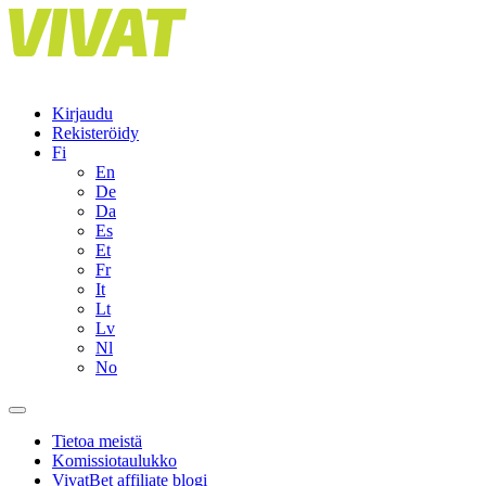
Skip
to
content
Kirjaudu
Rekisteröidy
Fi
En
De
Da
Es
Et
Fr
It
Lt
Lv
Nl
No
Tietoa meistä
Komissiotaulukko
VivatBet affiliate blogi