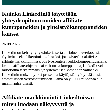
Kuinka LinkedIniä käytetään
yhteydenpitoon muiden affiliate-
kumppaneiden ja yhteistyökumppaneiden
kanssa
26.08.2025
LinkedIn on kehittynyt yksinkertaisesta ansioluetteloverkostosta
täysimittaiseksi liiketoiminta-alustaksi, jota käytetään aktiivisesti
affiliate-markkinoinnissa. Jos työskentelet verkkokumppanuusalalla,
kehität affiliate-ohjelmia tai etsit uusia kumppaneita, LinkedIn voi
muodostua tärkeimmäksi yritystenvälisen viestinnän välineeksi.
LinkedInin mukaan yli 65 prosenttia käyttäjistä hyödyntää alustaa
ammatilliseen verkostoitumiseen. Tämä on yli 900 miljoonaa tiliä
maailmanlaajuisesti.
Affiliate-markkinointi LinkedInissä:
miten luodaan näkyvyyttä ja