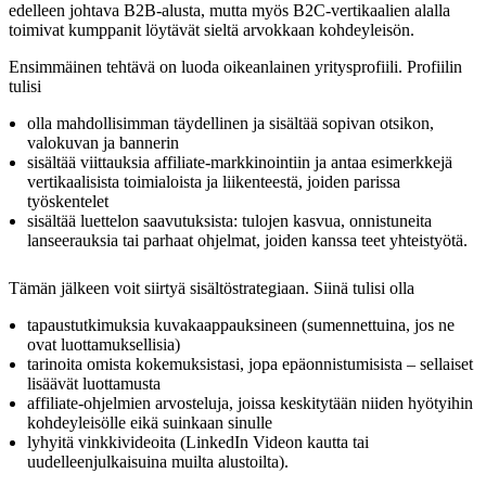
edelleen johtava B2B-alusta, mutta myös B2C-vertikaalien alalla
toimivat kumppanit löytävät sieltä arvokkaan kohdeyleisön.
Ensimmäinen tehtävä on luoda oikeanlainen yritysprofiili. Profiilin
tulisi
olla mahdollisimman täydellinen ja sisältää sopivan otsikon,
valokuvan ja bannerin
sisältää viittauksia affiliate-markkinointiin ja antaa esimerkkejä
vertikaalisista toimialoista ja liikenteestä, joiden parissa
työskentelet
sisältää luettelon saavutuksista: tulojen kasvua, onnistuneita
lanseerauksia tai parhaat ohjelmat, joiden kanssa teet yhteistyötä.
Tämän jälkeen voit siirtyä sisältöstrategiaan. Siinä tulisi olla
tapaustutkimuksia kuvakaappauksineen (sumennettuina, jos ne
ovat luottamuksellisia)
tarinoita omista kokemuksistasi, jopa epäonnistumisista – sellaiset
lisäävät luottamusta
affiliate-ohjelmien arvosteluja, joissa keskitytään niiden hyötyihin
kohdeyleisölle eikä suinkaan sinulle
lyhyitä vinkkivideoita (LinkedIn Videon kautta tai
uudelleenjulkaisuina muilta alustoilta).