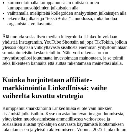
kommentoimalla kumppanuusalan uutisia suurten
kumppanuusohjelmien julkaisujen alla
vaihtamalla mielipiteitä kollegoiden analyyttisten julkaisujen alla
tekemällä julkaisuja ”teksti + diat” -muodossa, mikä tuottaa
orgaanista tavoittavuutta.
Älä unohda sosiaalisen median integrointia. LinkedIn voidaan
yhdistää Instagramiin, YouTube Shortsiin tai jopa TikTokiin, jolloin
yleisösi ohjataan viihdyttävästä sisällöstä enemmän yritystoimintaan
suuntautuneisiin keskusteluihin. Näin voit rakentaa oman
myyntisuppilosi joutumatta investoimaan mainontaan, ja se toimii
sekä liikenteen kannalta että auttaa rakentamaan mainettasi alalla.
Kuinka harjoitetaan affiliate-
markkinointia LinkedInissä: vaihe
vaiheelta kuvattu strategia
Kumppanuusmarkkinointi LinkedInissä ei ole vain linkkien
lisäämistä julkaisuihin. Kyse on asiantuntevan imagon luomisesta,
yhteyksien muodostamisesta ammatillisessa verkostossa ja
sosiaalisen alustan työkalujen osavaasta käyttämistä luottamuksen
rakentamiseen ja yleisön aktivoimiseen. Vuonna 2025 LinkedIn on