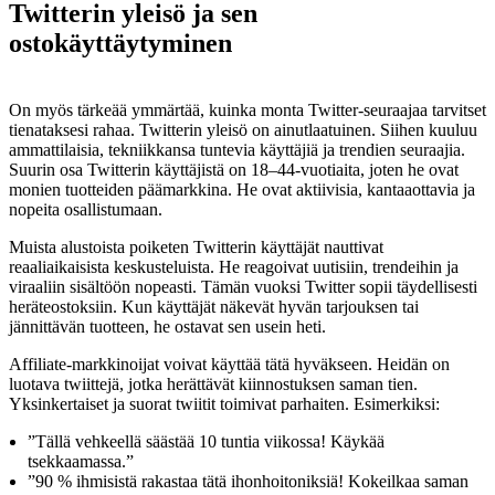
Twitterin yleisö ja sen
ostokäyttäytyminen
On myös tärkeää ymmärtää, kuinka monta Twitter-seuraajaa tarvitset
tienataksesi rahaa. Twitterin yleisö on ainutlaatuinen. Siihen kuuluu
ammattilaisia, tekniikkansa tuntevia käyttäjiä ja trendien seuraajia.
Suurin osa Twitterin käyttäjistä on 18–44-vuotiaita, joten he ovat
monien tuotteiden päämarkkina. He ovat aktiivisia, kantaaottavia ja
nopeita osallistumaan.
Muista alustoista poiketen Twitterin käyttäjät nauttivat
reaaliaikaisista keskusteluista. He reagoivat uutisiin, trendeihin ja
viraaliin sisältöön nopeasti. Tämän vuoksi Twitter sopii täydellisesti
heräteostoksiin. Kun käyttäjät näkevät hyvän tarjouksen tai
jännittävän tuotteen, he ostavat sen usein heti.
Affiliate-markkinoijat voivat käyttää tätä hyväkseen. Heidän on
luotava twiittejä, jotka herättävät kiinnostuksen saman tien.
Yksinkertaiset ja suorat twiitit toimivat parhaiten. Esimerkiksi:
”Tällä vehkeellä säästää 10 tuntia viikossa! Käykää
tsekkaamassa.”
”90 % ihmisistä rakastaa tätä ihonhoitoniksiä! Kokeilkaa saman