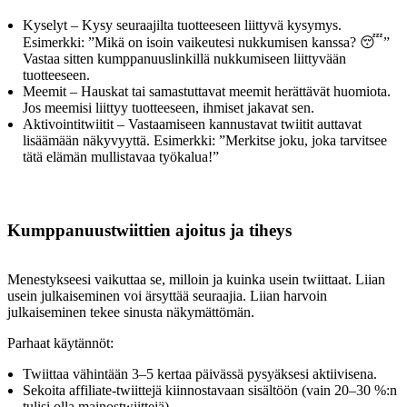
Kyselyt – Kysy seuraajilta tuotteeseen liittyvä kysymys.
Esimerkki: ”Mikä on isoin vaikeutesi nukkumisen kanssa? 😴”
Vastaa sitten kumppanuuslinkillä nukkumiseen liittyvään
tuotteeseen.
Meemit – Hauskat tai samastuttavat meemit herättävät huomiota.
Jos meemisi liittyy tuotteeseen, ihmiset jakavat sen.
Aktivointitwiitit – Vastaamiseen kannustavat twiitit auttavat
lisäämään näkyvyyttä. Esimerkki: ”Merkitse joku, joka tarvitsee
tätä elämän mullistavaa työkalua!”
Kumppanuustwiittien ajoitus ja tiheys
Menestykseesi vaikuttaa se, milloin ja kuinka usein twiittaat. Liian
usein julkaiseminen voi ärsyttää seuraajia. Liian harvoin
julkaiseminen tekee sinusta näkymättömän.
Parhaat käytännöt:
Twiittaa vähintään 3–5 kertaa päivässä pysyäksesi aktiivisena.
Sekoita affiliate-twiittejä kiinnostavaan sisältöön (vain 20–30 %:n
tulisi olla mainostwiittejä).