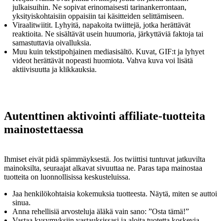
julkaisuihin. Ne sopivat erinomaisesti tarinankerrontaan,
yksityiskohtaisiin oppaisiin tai käsitteiden selittämiseen.
Viraalitwiitit. Lyhyitä, napakoita twiittejä, jotka herättävät
reaktioita. Ne sisältävät usein huumoria, järkyttäviä faktoja tai
samastuttavia oivalluksia.
Muu kuin tekstipohjainen mediasisältö. Kuvat, GIF:t ja lyhyet
videot herättävät nopeasti huomiota. Vahva kuva voi lisätä
aktiivisuutta ja klikkauksia.
Autenttinen aktivointi affiliate-tuotteita
mainostettaessa
Ihmiset eivät pidä spämmäyksestä. Jos twiittisi tuntuvat jatkuvilta
mainoksilta, seuraajat alkavat sivuuttaa ne. Paras tapa mainostaa
tuotteita on luonnollisissa keskusteluissa.
Jaa henkilökohtaisia kokemuksia tuotteesta. Näytä, miten se auttoi
sinua.
Anna rehellisiä arvosteluja äläkä vain sano: ”Osta tämä!”
Vastaa kysymyksiin vastauksissasi ja aloita tuotetta koskevia