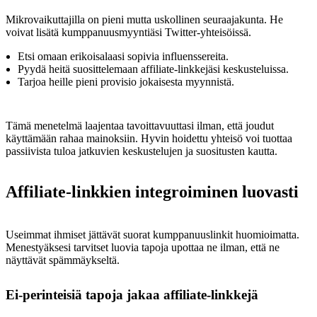
Mikrovaikuttajilla on pieni mutta uskollinen seuraajakunta. He
voivat lisätä kumppanuusmyyntiäsi Twitter-yhteisöissä.
Etsi omaan erikoisalaasi sopivia influenssereita.
Pyydä heitä suosittelemaan affiliate-linkkejäsi keskusteluissa.
Tarjoa heille pieni provisio jokaisesta myynnistä.
Tämä menetelmä laajentaa tavoittavuuttasi ilman, että joudut
käyttämään rahaa mainoksiin. Hyvin hoidettu yhteisö voi tuottaa
passiivista tuloa jatkuvien keskustelujen ja suositusten kautta.
Affiliate-linkkien integroiminen luovasti
Useimmat ihmiset jättävät suorat kumppanuuslinkit huomioimatta.
Menestyäksesi tarvitset luovia tapoja upottaa ne ilman, että ne
näyttävät spämmäykseltä.
Ei-perinteisiä tapoja jakaa affiliate-linkkejä