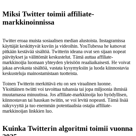
Miksi Twitter toimii affiliate-
markkinoinnissa
Twitter eroaa muista sosiaalisen median alustoista. Instagramissa
käyttäjät keskittyvät kuviin ja videoihin. YouTubessa he katsovat
pitkään kestävää sisältöä. Twitterin ideana ovat sen sijaan nopeat
päivitykset ja välittömät keskustelut. Tämä auttaa affiliate-
markkinoijia luomaan yhteyden yleisöön reaaliaikaisesti. He voivat
jakaa arvokasta sisältöä, vastata kysymyksiin ja luoda kiinnostavia
keskusteluja mainostamistaan tuotteista.
Toinen Twitterin merkittävä etu on sen viraalinen luonne.
Yksittäinen twiitti voi tavoittaa tuhansia tai jopa miljoonia ihmisiä
muutamassa minuutissa. Jos affiliate-markkinoija luo hyödyllisen,
kiinnostavan tai hauskan twiitin, se voi levitä nopeasti. Tämä lisää
näkyvyyttä ja tuo enemmän potentiaalisia ostajia affiliate-
markkinoijan linkkien luo.
Kuinka Twitterin algoritmi toimii vuonna