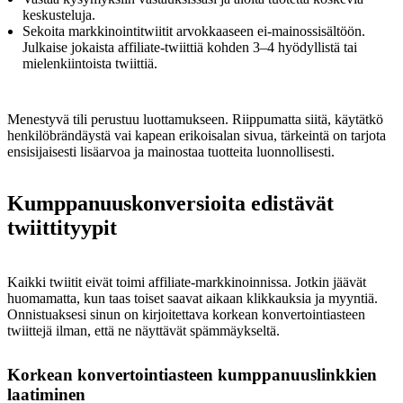
keskusteluja.
Sekoita markkinointitwiitit arvokkaaseen ei-mainossisältöön.
Julkaise jokaista affiliate-twiittiä kohden 3–4 hyödyllistä tai
mielenkiintoista twiittiä.
Menestyvä tili perustuu luottamukseen. Riippumatta siitä, käytätkö
henkilöbrändäystä vai kapean erikoisalan sivua, tärkeintä on tarjota
ensisijaisesti lisäarvoa ja mainostaa tuotteita luonnollisesti.
Kumppanuuskonversioita edistävät
twiittityypit
Kaikki twiitit eivät toimi affiliate-markkinoinnissa. Jotkin jäävät
huomamatta, kun taas toiset saavat aikaan klikkauksia ja myyntiä.
Onnistuaksesi sinun on kirjoitettava korkean konvertointiasteen
twiittejä ilman, että ne näyttävät spämmäykseltä.
Korkean konvertointiasteen kumppanuuslinkkien
laatiminen