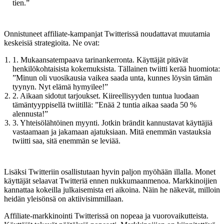
tien.”
Onnistuneet affiliate-kampanjat Twitterissä noudattavat muutamia
keskeisiä strategioita. Ne ovat:
1. Mukaansatempaava tarinankerronta. Käyttäjät pitävät
henkilökohtaisista kokemuksista. Tällainen twiitti kerää huomiota:
”Minun oli vuosikausia vaikea saada unta, kunnes löysin tämän
tyynyn. Nyt elämä hymyilee!”
2. Aikaan sidotut tarjoukset. Kiireellisyyden tuntua luodaan
tämäntyyppisellä twiitillä: ”Enää 2 tuntia aikaa saada 50 %
alennusta!”
3. Yhteisölähtöinen myynti. Jotkin brändit kannustavat käyttäjiä
vastaamaan ja jakamaan ajatuksiaan. Mitä enemmän vastauksia
twiitti saa, sitä enemmän se leviää.
Lisäksi Twitteriin osallistutaan hyvin paljon myöhään illalla. Monet
käyttäjät selaavat Twitteriä ennen nukkumaanmenoa. Markkinoijien
kannattaa kokeilla julkaisemista eri aikoina. Näin he näkevät, milloin
heidän yleisönsä on aktiivisimmillaan.
Affiliate-markkinointi Twitterissä on nopeaa ja vuorovaikutteista.