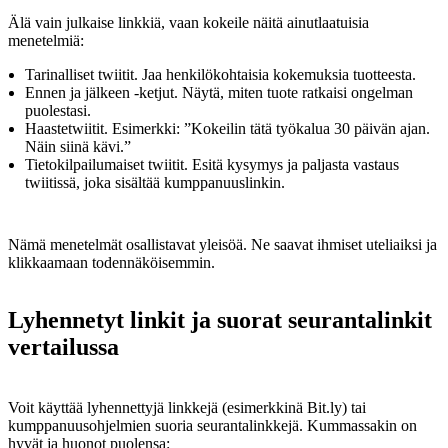
Älä vain julkaise linkkiä, vaan kokeile näitä ainutlaatuisia
menetelmiä:
Tarinalliset twiitit. Jaa henkilökohtaisia kokemuksia tuotteesta.
Ennen ja jälkeen -ketjut. Näytä, miten tuote ratkaisi ongelman
puolestasi.
Haastetwiitit. Esimerkki: ”Kokeilin tätä työkalua 30 päivän ajan.
Näin siinä kävi.”
Tietokilpailumaiset twiitit. Esitä kysymys ja paljasta vastaus
twiitissä, joka sisältää kumppanuuslinkin.
Nämä menetelmät osallistavat yleisöä. Ne saavat ihmiset uteliaiksi ja
klikkaamaan todennäköisemmin.
Lyhennetyt linkit ja suorat seurantalinkit
vertailussa
Voit käyttää lyhennettyjä linkkejä (esimerkkinä Bit.ly) tai
kumppanuusohjelmien suoria seurantalinkkejä. Kummassakin on
hyvät ja huonot puolensa: