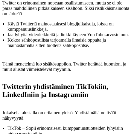
Twitter on erinomainen nopeaan osallistumiseen, mutta se ei ole
paras mahdollinen pitkäaikaiseen sisältöön. Siksi ristikkäismainonta
on tärkeää.
Käytä Twitteriä mainostaaksesi blogijulkaisuja, joissa on
kumppanuuslinkkejä.
Jaa lyhyitä videoleikkeitä ja linkki täyteen YouTube-arvosteluun.
Kokoa sähköpostilista tarjoamalla ilmaisia oppaita ja
mainostamalla sitten tuotteita sähköpostitse.
Tämä menetelmä luo sisältösuppilon. Twitter herättää huomion, ja
muut alustat viimeistelevät myynnin.
Twitterin yhdistäminen TikTokiin,
LinkedIniin ja Instagramiin
Jokaisella alustalla on erilainen yleisö. Yhdistämällä ne lisäät
näkyvyyttä.
TikTok – Sopii erinomaisesti kumppanuustuotteiden lyhyisiin
videoarvosteluihin.