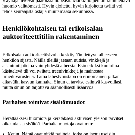
Käyttäjät tekevät päätöksiä nopeasti. Markkinoijien on kiinnitettävä
huomio välittömästi. Hyvin ajoitettu, hyvin kirjoitettu twiitti voi
tehdä seuraajista ostajia muutamassa sekunnissa.
Henkilökohtaisen tai erikoisalan
auktoriteettitilin rakentaminen
Erikoisalan auktoriteettisivulla keskitytään tiettyyn aiheeseen
henkilön sijasta. Näillä tileillä jaetaan uutisia, vinkkejä ja
asiantuntijatietoa vain yhdestä aiheesta. Esimerkiksi kuntoilua
käsittelevä tili voi twiitata treenivinkkejä ja mainostaa
urheiluvarusteita. Tämä lähestymistapa on erinomainen pitkän
aikavälin kasvun kannalta. Sinun ei tarvitse esiintyä kasvoillasi,
mutta sinun on tarjottava säännöllisesti lisäarvoa.
Parhaiten toimivat sisältömuodot
Herättääksesi huomiota ja kerätäksesi aktiivisen yleisön tarvitset
oikeanlaista sisältöä. Parhaita muotoja ovat mm:
Ketjut. Nämä ovat pitkiä twiittejä, jotka on jaettu useisiin