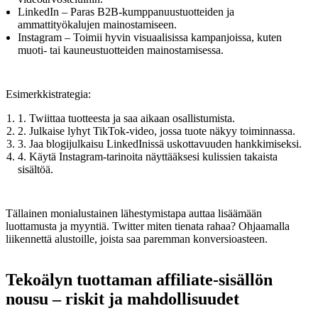
LinkedIn – Paras B2B-kumppanuustuotteiden ja
ammattityökalujen mainostamiseen.
Instagram – Toimii hyvin visuaalisissa kampanjoissa, kuten
muoti- tai kauneustuotteiden mainostamisessa.
Esimerkkistrategia:
1. Twiittaa tuotteesta ja saa aikaan osallistumista.
2. Julkaise lyhyt TikTok-video, jossa tuote näkyy toiminnassa.
3. Jaa blogijulkaisu LinkedInissä uskottavuuden hankkimiseksi.
4. Käytä Instagram-tarinoita näyttääksesi kulissien takaista
sisältöä.
Tällainen monialustainen lähestymistapa auttaa lisäämään
luottamusta ja myyntiä. Twitter miten tienata rahaa? Ohjaamalla
liikennettä alustoille, joista saa paremman konversioasteen.
Tekoälyn tuottaman affiliate-sisällön
nousu – riskit ja mahdollisuudet