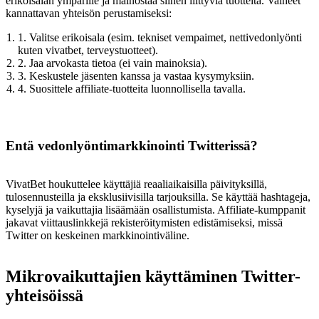
erikoisalan ympärille ja mainostaa siihen liittyviä tuotteita. Vaiheet
kannattavan yhteisön perustamiseksi:
1. Valitse erikoisala (esim. tekniset vempaimet, nettivedonlyönti
kuten vivatbet, terveystuotteet).
2. Jaa arvokasta tietoa (ei vain mainoksia).
3. Keskustele jäsenten kanssa ja vastaa kysymyksiin.
4. Suosittele affiliate-tuotteita luonnollisella tavalla.
Entä vedonlyöntimarkkinointi Twitterissä?
VivatBet houkuttelee käyttäjiä reaaliaikaisilla päivityksillä,
tulosennusteilla ja eksklusiivisilla tarjouksilla. Se käyttää hashtageja,
kyselyjä ja vaikuttajia lisäämään osallistumista. Affiliate-kumppanit
jakavat viittauslinkkejä rekisteröitymisten edistämiseksi, missä
Twitter on keskeinen markkinointiväline.
Mikrovaikuttajien käyttäminen Twitter-
yhteisöissä