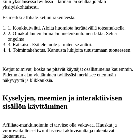
kuin yksittäisessä twiitissä – tarinan tai selittää jotakin
yksityiskohtaisesti.
Esimerkki affiliate-ketjun rakenteesta:
1. Koukkutwiitti. Aloita huomiota herättävällä toteamuksella.
2. Omakohtainen tarina tai mielenkiintoinen fakta. Selitä
ongelma.
3. Ratkaisu. Esittele tuote ja miten se auttoi.
4. Toimintakehotus. Kannusta lukijoita tutustumaan tuotteeseen.
Ketjut toimivat, koska ne pitävät käyttäjät osallistuneina kauemmin.
Pidemmän ajan viettäminen twiitissäsi merkitsee enemmän
näkyvyyttä ja klikkauksia.
Kyselyjen, meemien ja interaktiivisen
sisällön käyttäminen
Affiliate-markkinoinnin ei tarvitse olla vakavaa. Hauskat ja
vuorovaikutteiset twiitit lisäävät aktiivisuutta ja rakentavat
luottamusta.