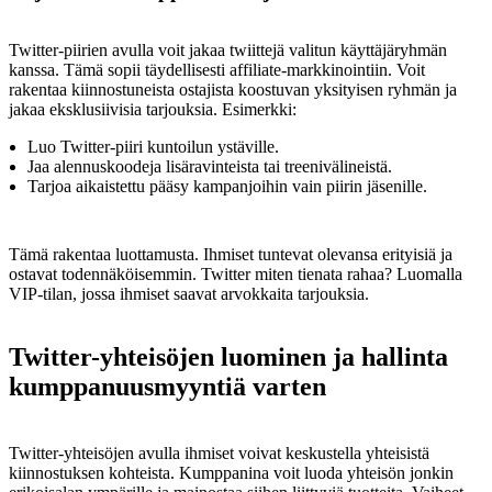
Twitter-piirien avulla voit jakaa twiittejä valitun käyttäjäryhmän
kanssa. Tämä sopii täydellisesti affiliate-markkinointiin. Voit
rakentaa kiinnostuneista ostajista koostuvan yksityisen ryhmän ja
jakaa eksklusiivisia tarjouksia. Esimerkki:
Luo Twitter-piiri kuntoilun ystäville.
Jaa alennuskoodeja lisäravinteista tai treenivälineistä.
Tarjoa aikaistettu pääsy kampanjoihin vain piirin jäsenille.
Tämä rakentaa luottamusta. Ihmiset tuntevat olevansa erityisiä ja
ostavat todennäköisemmin. Twitter miten tienata rahaa? Luomalla
VIP-tilan, jossa ihmiset saavat arvokkaita tarjouksia.
Twitter-yhteisöjen luominen ja hallinta
kumppanuusmyyntiä varten
Twitter-yhteisöjen avulla ihmiset voivat keskustella yhteisistä
kiinnostuksen kohteista. Kumppanina voit luoda yhteisön jonkin