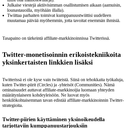
Julkaise viestejä aktiivisimman osallistumisen aikaan (aamuisin,
lounastauoilla, myöhään illalla).
Twiittaa parhaiten toimivat kumppanuustwiittisi uudelleen
muutamaa päivää myöhemmin, jotta tavoitat enemmän ihmisiä.
Tasapaino on tärkeintä affiliate-markkinoinnissa Twitterissä.
Twitter-monetisoinnin erikoistekniikoita
yksinkertaisten linkkien lisäksi
Twitterissä ei ole kyse vain twiiteistä. Siinä on tehokkaita työkaluja,
kuten Twitter-piirit (Circles) ja -yhteisöt (Communities). Nämä
ominaisuudet auttavat affiliate-markkinoijia luomaan yhteyden
määrätynlaiseen kohdeyleisöön. Ne luovat myös
henkilökohtaisemman tavan edistää affiliate-markkinoinnin Twitter-
strategioita.
Twitter-piirien käyttäminen yksinoikeudella
tarjottaviin kumppanuustarjouksiin