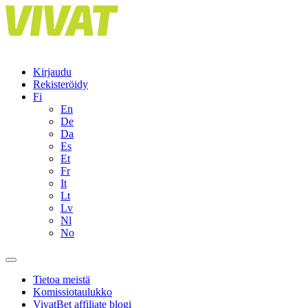
Skip
to
content
Kirjaudu
Rekisteröidy
Fi
En
De
Da
Es
Et
Fr
It
Lt
Lv
Nl
No
Tietoa meistä
Komissiotaulukko
VivatBet affiliate blogi