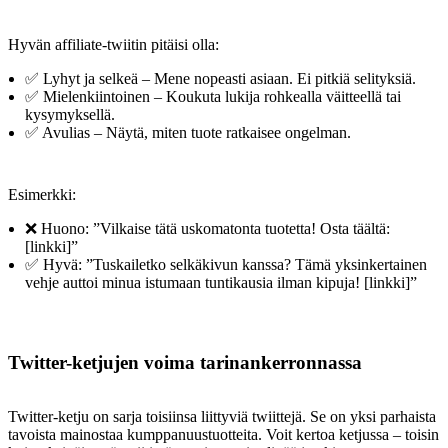
Hyvän affiliate-twiitin pitäisi olla:
✅ Lyhyt ja selkeä – Mene nopeasti asiaan. Ei pitkiä selityksiä.
✅ Mielenkiintoinen – Koukuta lukija rohkealla väitteellä tai
kysymyksellä.
✅ Avulias – Näytä, miten tuote ratkaisee ongelman.
Esimerkki:
❌ Huono: ”Vilkaise tätä uskomatonta tuotetta! Osta täältä:
[linkki]”
✅ Hyvä: ”Tuskailetko selkäkivun kanssa? Tämä yksinkertainen
vehje auttoi minua istumaan tuntikausia ilman kipuja! [linkki]”
Twitter-ketjujen voima tarinankerronnassa
Twitter-ketju on sarja toisiinsa liittyviä twiittejä. Se on yksi parhaista
tavoista mainostaa kumppanuustuotteita. Voit kertoa ketjussa – toisin