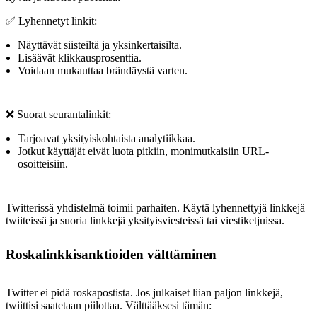
✅ Lyhennetyt linkit:
Näyttävät siisteiltä ja yksinkertaisilta.
Lisäävät klikkausprosenttia.
Voidaan mukauttaa brändäystä varten.
❌ Suorat seurantalinkit:
Tarjoavat yksityiskohtaista analytiikkaa.
Jotkut käyttäjät eivät luota pitkiin, monimutkaisiin URL-
osoitteisiin.
Twitterissä yhdistelmä toimii parhaiten. Käytä lyhennettyjä linkkejä
twiiteissä ja suoria linkkejä yksityisviesteissä tai viestiketjuissa.
Roskalinkkisanktioiden välttäminen
Twitter ei pidä roskapostista. Jos julkaiset liian paljon linkkejä,
twiittisi saatetaan piilottaa. Välttääksesi tämän: