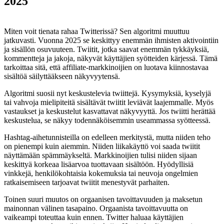
2025
Miten voit tienata rahaa Twitterissä? Sen algoritmi muuttuu
jatkuvasti. Vuonna 2025 se keskittyy enemmän ihmisten aktivointiin
ja sisällön osuvuuteen. Twiitit, jotka saavat enemmän tykkäyksiä,
kommentteja ja jakoja, näkyvät käyttäjien syötteiden kärjessä. Tämä
tarkoittaa sitä, että affiliate-markkinoijien on luotava kiinnostavaa
sisältöä säilyttääkseen näkyvyytensä.
Algoritmi suosii nyt keskustelevia twiittejä. Kysymyksiä, kyselyjä
tai vahvoja mielipiteitä sisältävät twiitit leviävät laajemmalle. Myös
vastaukset ja keskustelut kasvattavat näkyvyyttä. Jos twiitti herättää
keskustelua, se näkyy todennäköisemmin useammassa syötteessä.
Hashtag-aihetunnisteilla on edelleen merkitystä, mutta niiden teho
on pienempi kuin aiemmin. Niiden liikakäyttö voi saada twiitit
näyttämään spämmäykseltä. Markkinoijien tulisi niiden sijaan
keskittyä korkeaa lisäarvoa tuottavaan sisältöön. Hyödyllisiä
vinkkejä, henkilökohtaisia kokemuksia tai neuvoja ongelmien
ratkaisemiseen tarjoavat twiitit menestyvät parhaiten.
Toinen suuri muutos on orgaanisen tavoittavuuden ja maksetun
mainonnan välinen tasapaino. Orgaanista tavoittavuutta on
vaikeampi toteuttaa kuin ennen. Twitter haluaa käyttäjien