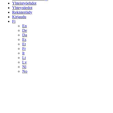
Yhteistyöehdot
Yhteystiedot
Rekisteröidy
Kirjaudu
Fi
En
De
Da
Es
Et
Fr
It
Lt
Lv
Nl
No