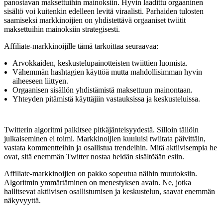
panostavan maksettuihin mainoksiin. Hyvin laadittu orgaaninen
sisältö voi kuitenkin edelleen levitä viraalisti. Parhaiden tulosten
saamiseksi markkinoijien on yhdistettävä orgaaniset twiitit
maksettuihin mainoksiin strategisesti.
Affiliate-markkinoijille tämä tarkoittaa seuraavaa:
Arvokkaiden, keskustelupainotteisten twiittien luomista.
Vähemmän hashtagien käyttöä mutta mahdollisimman hyvin
aiheeseen liittyen.
Orgaanisen sisällön yhdistämistä maksettuun mainontaan.
Yhteyden pitämistä käyttäjiin vastauksissa ja keskusteluissa.
Twitterin algoritmi palkitsee pitkäjänteisyydestä. Silloin tällöin
julkaiseminen ei toimi. Markkinoijien kuuluisi twiitata päivittäin,
vastata kommentteihin ja osallistua trendeihin. Mitä aktiivisempia he
ovat, sitä enemmän Twitter nostaa heidän sisältöään esiin.
Affiliate-markkinoijien on pakko sopeutua näihin muutoksiin.
Algoritmin ymmärtäminen on menestyksen avain. Ne, jotka
hallitsevat aktiivisen osallistumisen ja keskustelun, saavat enemmän
näkyvyyttä.