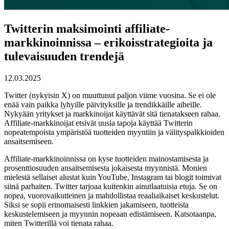
Twitterin maksimointi affiliate-
markkinoinnissa – erikoisstrategioita ja
tulevaisuuden trendejä
12.03.2025
Twitter (nykyisin X) on muuttunut paljon viime vuosina. Se ei ole
enää vain paikka lyhyille päivityksille ja trendikkäille aiheille.
Nykyään yritykset ja markkinoijat käyttävät sitä tienatakseen rahaa.
Affiliate-markkinoijat etsivät uusia tapoja käyttää Twitterin
nopeatempoista ympäristöä tuotteiden myyntiin ja välityspalkkioiden
ansaitsemiseen.
Affiliate-markkinoinnissa on kyse tuotteiden mainostamisesta ja
prosenttiosuuden ansaitsemisesta jokaisesta myynnistä. Monien
mielestä sellaiset alustat kuin YouTube, Instagram tai blogit toimivat
siinä parhaiten. Twitter tarjoaa kuitenkin ainutlaatuisia etuja. Se on
nopea, vuorovaikutteinen ja mahdollistaa reaaliaikaiset keskustelut.
Siksi se sopii erinomaisesti linkkien jakamiseen, tuotteista
keskustelemiseen ja myynnin nopeaan edistämiseen. Katsotaanpa,
miten Twitterillä voi tienata rahaa.